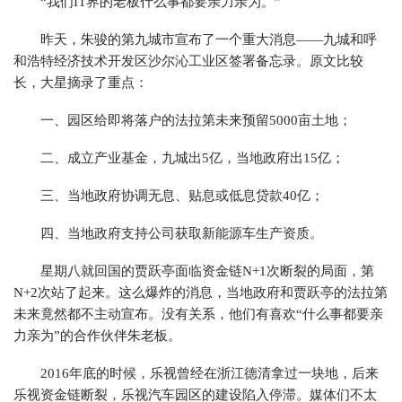
“我们IT界的老板什么事都要亲力亲为。”
昨天，朱骏的第九城市宣布了一个重大消息——九城和呼
和浩特经济技术开发区沙尔沁工业区签署备忘录。原文比较
长，大星摘录了重点：
一、园区给即将落户的法拉第未来预留5000亩土地；
二、成立产业基金，九城出5亿，当地政府出15亿；
三、当地政府协调无息、贴息或低息贷款40亿；
四、当地政府支持公司获取新能源车生产资质。
星期八就回国的贾跃亭面临资金链N+1次断裂的局面，第
N+2次站了起来。这么爆炸的消息，当地政府和贾跃亭的法拉第
未来竟然都不主动宣布。没有关系，他们有喜欢“什么事都要亲
力亲为”的合作伙伴朱老板。
2016年底的时候，乐视曾经在浙江德清拿过一块地，后来
乐视资金链断裂，乐视汽车园区的建设陷入停滞。媒体们不太