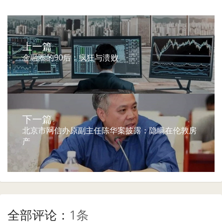
上一篇
金融圈的90后：疯狂与溃败
下一篇
北京市网信办原副主任陈华案披露：隐瞒在伦敦房
产
全部评论：
1条