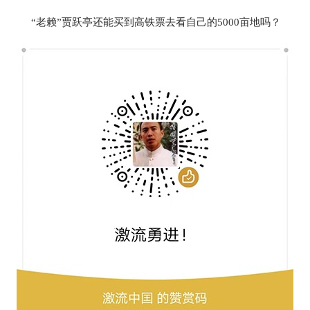
“老赖”贾跃亭还能买到高铁票去看自己的5000亩地吗？