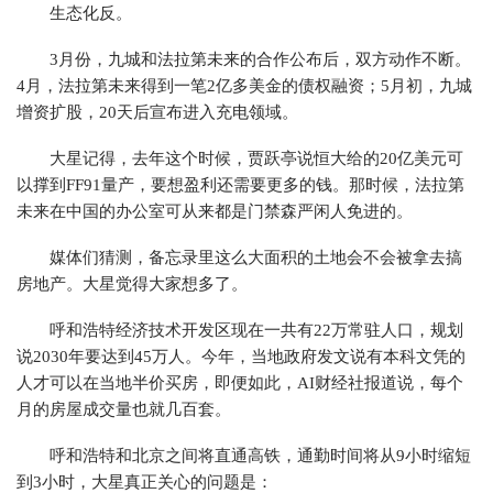
生态化反。
3月份，九城和法拉第未来的合作公布后，双方动作不断。
4月，法拉第未来得到一笔2亿多美金的债权融资；5月初，九城
增资扩股，20天后宣布进入充电领域。
大星记得，去年这个时候，贾跃亭说恒大给的20亿美元可
以撑到FF91量产，要想盈利还需要更多的钱。那时候，法拉第
未来在中国的办公室可从来都是门禁森严闲人免进的。
媒体们猜测，备忘录里这么大面积的土地会不会被拿去搞
房地产。大星觉得大家想多了。
呼和浩特经济技术开发区现在一共有22万常驻人口，规划
说2030年要达到45万人。今年，当地政府发文说有本科文凭的
人才可以在当地半价买房，即便如此，AI财经社报道说，每个
月的房屋成交量也就几百套。
呼和浩特和北京之间将直通高铁，通勤时间将从9小时缩短
到3小时，大星真正关心的问题是：