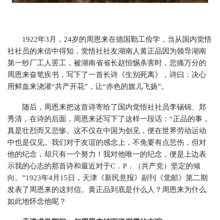
1922年3月，24岁的周恩来在德国勤工俭学，当从国内觉悟
社社员的来信中得知，觉悟社社友湖南人黄正品因为领导湖南
第一纱厂工人罢工，被湖南省省长赵恒惕杀害时，悲痛万分的
周恩来奋笔疾书，写下了一首长诗《生别死离》，诗曰：决心
用鲜血来浇灌“共产开花”，让“赤色的旗儿飞扬”。
随后，周恩来把这首诗寄给了国内觉悟社社员李锡锦、郑
秀清，在诗的后面，周恩来还写下了这样一段话：“正品的事，
真是壮烈而又悲惨。这不仅在中国为创见，便在世界劳动运动
中也是仅见。我们对于友谊的感念上，不免要有点悲伤，但对
他的纪念，却只有一个努力！我对他唯一的纪念，便是上边表
示我的心志的那首诗和最近对于C．P．（共产党）坚定的倾
向。”1923年4月15日，天津《新民意报》副刊《觉邮》第二期
发表了周恩来的这封信。黄正品到底是什么人？周恩来为什么
如此地怀念他呢？