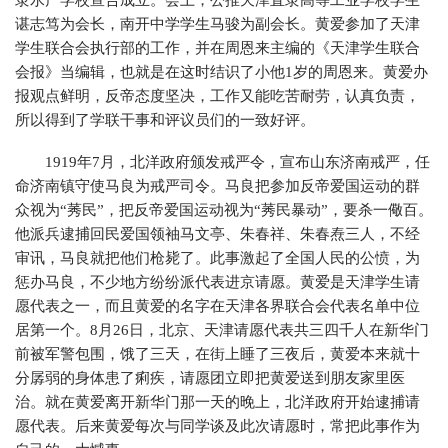
隶水产学校宣告成立。会上，公推天津直隶高等工业学校学生
谌志笃为会长，南开中学学生马骏为副会长。黄爱参加了天津
学生联合会执行部的工作，并在周恩来主编的《天津学生联合
会报》当编辑，也就是在这时结识了小他1岁的周恩来。黄爱办
报观点鲜明，反帝态度坚决，工作又能吃苦耐劳，认真负责，
所以得到了学联干事和评议员们的一致好评。
1919年7月，北洋政府颁发戒严令，宣布山东济南戒严，任
命济南镇守使马良为戒严司令。马良把参加反帝爱国运动的群
众视为“莠民”，把反帝爱国运动视为“莠民暴动”，要杀一儆百。
他派兵逮捕回民爱国领袖马文亭、朱春祥、朱春焘三人，不经
审讯，马良就把他们枪毙了。此事激起了全国人民的公愤，为
惩办马良，不少地方纷纷派代表进京请愿。黄爱是天津学生请
愿代表之一，而且黄爱的名字在天津各界联合会代表名单中位
居第一个。8月26日，北京、天津请愿代表共三四千人在新华门
前被军警包围，饿了三天，在街上睡了三夜后，黄爱本来就十
分孱弱的身体患了痢疾，请愿团立即把黄爱送到朋友家里医
治。就在黄爱离开新华门那一天的晚上，北洋政府开始逮捕请
愿代表。后来黄爱每次与同学谈及此次请愿时，常把此事作为