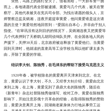
突然，马路上的路灯全灭了。借着黑暗，一大群军警一拥
而上，各地请愿代表全部被逮捕。黄爱与几个代表，被关在警
察厅，其他代表被关在宪兵司令部。为找出请愿的领头人，京
师警察总监吴炳湘，连夜开庭提审黄爱，他问黄爱谁是这次请
愿的主使？黄爱坦然地回答到：“爱国出自本心，并非由于别人
指使。”在审讯没有达到目的的情况下，吴炳湘连夜又把黄爱等
几个代表押到了天桥鹞儿胡同侦缉队关押。在全国各地人民的
声援下，关押38天后，北京政府被迫释放了黄爱他们。当黄爱
回到天津时，他就读的直隶高等工业学校当局以他旷课太多为
由，开除了黄爱的学籍。
结识李大钊、陈独秀，在毛泽东的帮助下接受马克思主义
1920年春，被学校除名的黄爱离开天津来到北京。在北
京，黄爱认识了李大钊，不久，又经李大钊介绍，黄爱由北京
来到上海，在上海，黄爱见到了鼎鼎大名的陈独秀，随后在
《新青年》杂志社替陈独秀做缮写、校对工作。黄爱在陈独秀
影响下，开始注意苏俄十月革命的经验，在取得陈独秀的赞助
后，黄爱决意离开上海，回湖南老家身体力行地从事劳工运