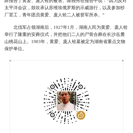
际报告了黄爱、庞人铨的被害。陈独秀在报告中说：“因为反对
太平洋会议，鼓吹承认苏维埃俄罗斯的示威游行，以及参加纱
厂罢工，青年团员黄爱、庞人铨二人被督军所杀。”
北伐军占领湖南后，1927年1月，湖南人民为黄爱、庞人铨
举行了隆重的安葬仪式，并把他们二人的尸骨合葬在长沙岳麓
山桃花山上。1983年，黄爱、庞人铨墓被定为湖南省重点文物
保护单位。