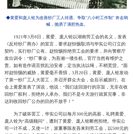
◆黄爱和庞人铨为改善纱厂工人待遇、争取“八小时工作制” 奔走呐
喊，抛洒了满腔热血。
1921年3月8日，黄爱、庞人铨以湖南劳工会的名义，发表
《反对纱厂商办》的宣言，要求赵恒惕取消与华实公司订立的
契约，实行纱厂公有。赵恒惕拒绝劳工会的要求，并向警察厅
发出训令：“纱厂事业，为吾湘一缕生机，官厅当然有维护之
责。如有造作谣言扰乱治安者，定当执法以绳，不稍宽贷。”面
对赵恒惕的威胁，黄爱毫不畏惧，3月20日，黄爱、庞人铨发动
了第一纱厂工人大罢工，并召开群众大会，会后示威游行。在
会上黄爱发表了演说，他说：“我们这回游行的宗旨，无非在收
回纱厂权利，拒绝外人承办。我们不是今天游行就算完事，非
达到收回纱厂公办的目的不放手！”
为了破坏罢工，华实公司以每月300元的高薪，礼聘黄爱、
庞人铨为“高级顾问”，遭到了黄爱、庞人铨断然拒绝。华实公
司一计不成，又使一计，派董事陈友吾来到劳工会，以500元的