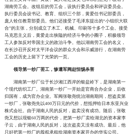
湖南劳工会。改组后的劳工会，设执行委员会和评议委员会。
执行委员会设书记、教育、组织三个部，黄爱任书记部委员，
庞人铨任教育部委员。他们还接受了毛泽东提出的“小组织大联
合”的主张，分别成立了木工、机械、印刷等十多个工会。接受
马克思主义后，黄爱走出狭隘的经济斗争的小圈子，积极领导
工人参加反对帝国主义的政治斗争。他以湖南劳工会的名义，
在长沙召开反对太平洋会议的群众大会和示威游行，在湖南劳
工会的历史上留下了光荣的一页。
领导第一纱厂罢工，惨遭军阀赵恒惕杀害
湖南第一纱厂位于长沙湘江西岸的银盆岭下，是湖南第一
个现代纺织工厂。湖南第一纱厂一开始是官商合办企业，后收
归国有，成为官办企业。军阀张敬尧统治湖南期间，想盗卖第
一纱厂，张敬尧先以400万日元的代价，想抵押给日本东亚兴业
株式会社。由于湖南人民的反对，盗卖没有成功。随后，张敬
尧又想以现银60万两的代价，把第一纱厂卖给湖北的资本家李
子云，由于湖南人民的反对，这次盗卖又没有成功。最后，他
只好把第一纱厂的股权承租给湖南资本家开办的华实公司。