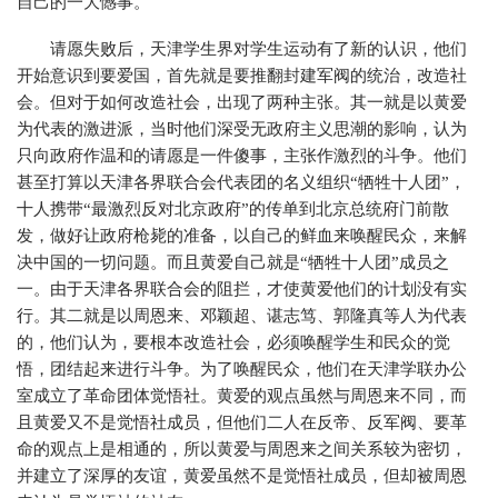
自己的一大憾事。
请愿失败后，天津学生界对学生运动有了新的认识，他们
开始意识到要爱国，首先就是要推翻封建军阀的统治，改造社
会。但对于如何改造社会，出现了两种主张。其一就是以黄爱
为代表的激进派，当时他们深受无政府主义思潮的影响，认为
只向政府作温和的请愿是一件傻事，主张作激烈的斗争。他们
甚至打算以天津各界联合会代表团的名义组织“牺牲十人团”，
十人携带“最激烈反对北京政府”的传单到北京总统府门前散
发，做好让政府枪毙的准备，以自己的鲜血来唤醒民众，来解
决中国的一切问题。而且黄爱自己就是“牺牲十人团”成员之
一。由于天津各界联合会的阻拦，才使黄爱他们的计划没有实
行。其二就是以周恩来、邓颖超、谌志笃、郭隆真等人为代表
的，他们认为，要根本改造社会，必须唤醒学生和民众的觉
悟，团结起来进行斗争。为了唤醒民众，他们在天津学联办公
室成立了革命团体觉悟社。黄爱的观点虽然与周恩来不同，而
且黄爱又不是觉悟社成员，但他们二人在反帝、反军阀、要革
命的观点上是相通的，所以黄爱与周恩来之间关系较为密切，
并建立了深厚的友谊，黄爱虽然不是觉悟社成员，但却被周恩