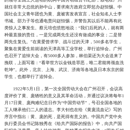
的领导全国工人运动的机构中国劳动组合书记部，致电在广州
就任非常大总统的孙中山，要求南方政府立即惩办赵恒惕。中
国社会主义青年团也为黄、庞被害发表宣言，社会知名人士李
书城、邵力子等也通电责问赵恒惕，并警告其以后不能再有此
类惊人之事发生。蔡元培也愤怒地说：“我们后死的人，就有两
种最直接的责任，一是完成两先生还没有做成的事业；二是替
两先生复仇。”在黄爱曾求学、战斗过的天津，500多名学生，
聚集在黄爱生前就读的天津高等工业学校，举行追悼会。广州
也召开了追悼大会，有5000多人参加，林伯渠还为大会送来了
挽联，上面写着：“看举世方以金钱造罪恶，唯二君能将颈血洗
乾坤”。此外，北京、上海、武汉、济南等各地及日本东京的留
学生，也都举行了追悼会。
1922年5月1日，第一次全国劳动大会在广州召开，会议高
度评价了黄、庞牺牲的意义及其革命活动，并通过议决将每年1
月17日黄、庞殉难纪念日作为“中国劳动节”，号召全国各地的
工人继承他们二人的遗志。李大钊也在给《黄庞流血记》写的
序言中指出：黄、庞的死，是死得有意义的。中国共产党中央
执行委员会书记陈独秀在《给共产国际的报告》中，向共产国