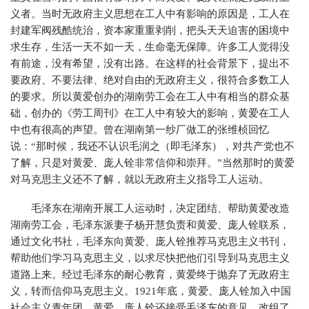
义者。当时无政府主义思想在工人中有影响的原因是，工人在
封建军阀残酷统治，资本家重重剥削，把头天天迫害的困境中
求生存，生活一天不如一天，生命毫无保障。许多工人觉得没
有前途，没有希望，没有出路。在这样的社会背景下，提出不
要政府、不要法律、绝对自由的无政府主义，很符合多数工人
的要求。所以黄爱创办的湖南劳工会在工人中有相当的群众基
础，创办的《劳工周刊》在工人中有较大的影响，黄爱在工人
中也有很高的声望。曾在湖南第一纱厂做工的张维桢回忆
说：“那时候，我还不认识毛润之（即毛泽东），对共产党也不
了解，只是对黄爱、庞人铨非常信仰和崇拜。”当然那时的黄爱
对马克思主义还不了解，就以无政府主义指导工人运动。
毛泽东在湖南开展工人运动时，决定团结、帮助黄爱改造
湖南劳工会，毛泽东派妻子杨开慧负责和黄爱、庞人铨联系，
通过文化书社，毛泽东向黄爱、庞人铨推荐马克思主义书刊，
帮助他们学习马克思主义，以求尽快把他们引导到马克思主义
道路上来。经过毛泽东的耐心教育，黄爱终于抛弃了无政府主
义，转而信仰马克思主义。1921年底，黄爱、庞人铨加入中国
社会主义青年团。黄爱、庞人铨还接受毛泽东的意见，改组了