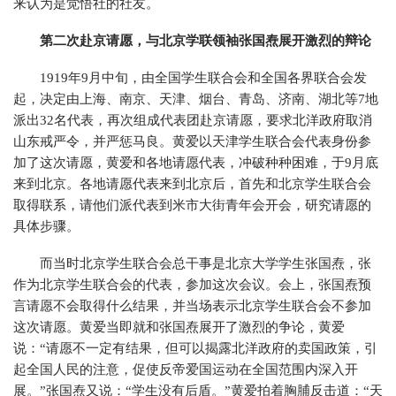
来认为是觉悟社的社友。
第二次赴京请愿，与北京学联领袖张国焘展开激烈的辩论
1919年9月中旬，由全国学生联合会和全国各界联合会发
起，决定由上海、南京、天津、烟台、青岛、济南、湖北等7地
派出32名代表，再次组成代表团赴京请愿，要求北洋政府取消
山东戒严令，并严惩马良。黄爱以天津学生联合会代表身份参
加了这次请愿，黄爱和各地请愿代表，冲破种种困难，于9月底
来到北京。各地请愿代表来到北京后，首先和北京学生联合会
取得联系，请他们派代表到米市大街青年会开会，研究请愿的
具体步骤。
而当时北京学生联合会总干事是北京大学学生张国焘，张
作为北京学生联合会的代表，参加这次会议。会上，张国焘预
言请愿不会取得什么结果，并当场表示北京学生联合会不参加
这次请愿。黄爱当即就和张国焘展开了激烈的争论，黄爱
说：“请愿不一定有结果，但可以揭露北洋政府的卖国政策，引
起全国人民的注意，促使反帝爱国运动在全国范围内深入开
展。”张国焘又说：“学生没有后盾。”黄爱拍着胸脯反击道：“天