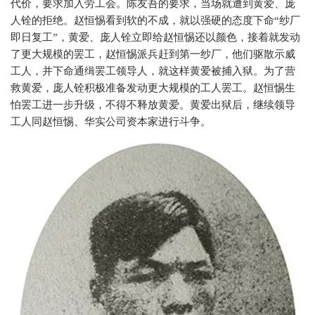
代价，要求加入劳工会。陈友吾的要求，当场就遭到黄爱、庞
人铨的拒绝。赵恒惕看到软的不成，就以强硬的态度下命“纱厂
即日复工”，黄爱、庞人铨立即给赵恒惕还以颜色，接着就发动
了更大规模的罢工，赵恒惕派兵赶到第一纱厂，他们驱散示威
工人，并下命通缉罢工领导人，就这样黄爱被捕入狱。为了营
救黄爱，庞人铨积极准备发动更大规模的工人罢工。赵恒惕生
怕罢工进一步升级，不得不释放黄爱。黄爱出狱后，继续领导
工人同赵恒惕、华实公司资本家进行斗争。