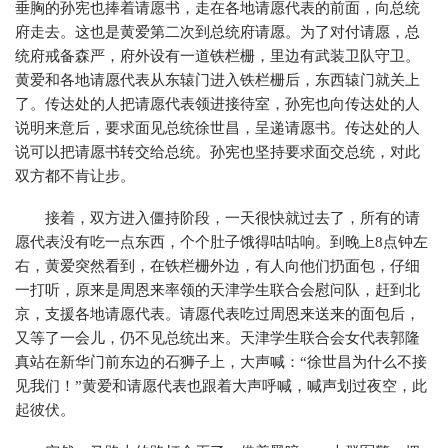
垂胸的孙宪也捧着请愿书，走在各地请愿代表的前面，向总统
府走去。这也是黄爱第二次到总统府请愿。为了对付请愿，总
统府戒备森严，府外设有一道铁栏栅，里边有武装卫队守卫。
黄爱和各地请愿代表从东辕门进入铁栏栅后，东西辕门就关上
了。传达处的人把请愿代表领进接待室，孙宪也向传达处的人
说明来意后，要求面见总统徐世昌，呈递请愿书。传达处的人
说可以把请愿书转交给总统。孙宪也坚持要求面交总统，对此
双方都不肯让步。
接着，双方进入僵持阶段，一天很快就过去了，所有的请
愿代表没有吃一点东西，个个肚子饿得咕咕响。到晚上8点钟左
右，黄爱突然看到，在铁栏栅外边，有人向他们扔面包，仔细
一打听，原来是周恩来率领的天津学生联合会慰问队，赶到北
京，支援各地请愿代表。请愿代表吃过周恩来送来的面包后，
又等了一会儿，仍不见总统出来。天津学生联合会女代表郭隆
真站在新华门前东边的石狮子上，大声喊：“徐世昌为什么不接
见我们！”黄爱和请愿代表也跟着大声呼喊，喊声划过夜空，此
起彼伏。