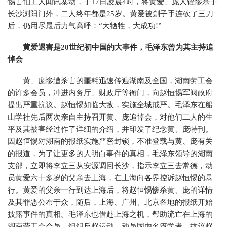
惕害怕工人闻讯暴动，于17日凌晨4时，将黄爱、庞人铨惨杀于
长沙浏阳门外，二人终年都是25岁。黄爱被刽子手连砍了三刀
后，仍用尽最后力气高呼：“大牺牲，大成功!”
黄爱遇害是20世纪初中国的大事件，毛泽东曾为其主持追
悼会
黄、庞惨遭杀害的噩耗迅速传遍湖南及全国，湖南劳工会
的许多会员，冲进内务厅、财政厅等衙门，向赵恒惕军阀政府
提出严重抗议。赵恒惕如临大敌，实施全城戒严。毛泽东在船
山学社先后两次亲自主持召开黄、庞追悼会，对他们二人的生
平及其被害经过作了详细的介绍，并印发了纪念黄、庞特刊。
因赵恒惕对湖南的报纸实施严密封锁，不准登载与黄、庞有关
的报道，为了让更多的人明白事件的真相，毛泽东领导的湖南
支部，立即将李立三从安源调回长沙，指示李立三去常德，动
员黄爱六十多岁的父亲去上海，在上海向各界控诉赵恒惕的暴
行。黄爱的父亲一行到达上海后，将赵恒惕惨杀黄、庞的详情
及其罪恶公布于众，随后，上海、广州、北京各地的报纸开始
披露事件的真相。毛泽东也借赴上海之机，帮助流亡在上海的
湖南劳工会会员，组织反赵运动，动员国内名流学者，抗议赵