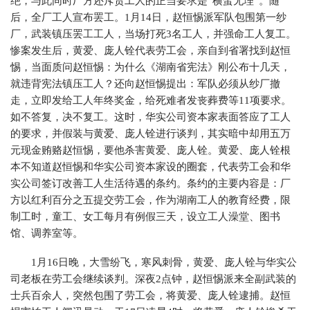
绝，与此同时厂方还斥责工人的正当要求是“横蛮无理”。随
后，全厂工人宣布罢工。1月14日，赵恒惕派军队包围第一纱
厂，武装镇压罢工工人，当场打死3名工人，并强命工人复工。
惨案发生后，黄爱、庞人铨代表劳工会，亲自到省署找到赵恒
惕，当面质问赵恒惕：为什么《湖南省宪法》刚公布十几天，
就违背宪法镇压工人？还向赵恒惕提出：军队必须从纱厂撤
走，立即发给工人年终奖金，给死难者发丧葬费等11项要求。
如不答复，决不复工。这时，华实公司资本家表面答应了工人
的要求，并假装与黄爱、庞人铨进行谈判，其实暗中却用五万
元现金贿赂赵恒惕，要他杀害黄爱、庞人铨。黄爱、庞人铨根
本不知道赵恒惕和华实公司资本家设的圈套，代表劳工会和华
实公司签订改善工人生活待遇的条约。条约的主要内容是：厂
方以红利百分之五提交劳工会，作为湖南工人的教育经费，限
制工时，童工、女工每月有例假三天，设立工人澡堂、图书
馆、调养室等。
1月16日晚，大雪纷飞，寒风刺骨，黄爱、庞人铨与华实公
司老板在劳工会继续谈判。深夜2点钟，赵恒惕派来全副武装的
士兵百余人，突然包围了劳工会，将黄爱、庞人铨逮捕。赵恒