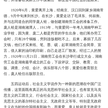
动，并准备在实际工作中摸索出一条改造中国社会的道路来。
1920年6月，黄爱离开上海，经南京、汉口回到家乡湖南常
德，9月中旬来到长沙。在长沙，黄爱走访了毛泽东、何叔衡。
并与志同道合的同学庞人铨，做创建湖南劳工会的准备工作。
庞人铨是湖南湘潭人，1913年，与黄爱同一年考入湖南甲种工
业学校，因为黄、庞二人都是穷苦的学生出身，他们筹办劳工
会时，只有28个铜板，穷到连饭都吃不上。后来，募捐了几百
文钱，他们才买来纸、笔、墨、砚，起草湖南劳工会简章、宣
言，借人家的油印机印刷，自己走进工厂散发。经过二人的努
力，1920年11月21日，湖南劳工会在长沙举行成立大会，湖南
劳工会是湖南最早成立的工会，下设评议、交际、教育、出
版、调查、介绍、会计、俱乐部等八个部，黄爱任教育部主
任，庞人铨任出版部主任。
五四运动后，社会主义学说作为一种新的思潮在中国广泛
传播，这里面既有真正的马克思科学社会主义，也有冒充马克
思主义的工团主义、行会社会主义、国家社会主义，以及反马
克思主义的基尔特社会主义、无政府主义等等。特别是无政府
主义在当时的中国很有影响力，而黄爱、庞人铨就是无政府主