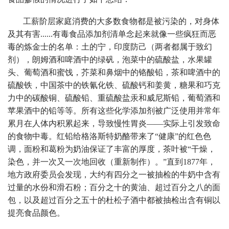
工薪阶层家庭消费的大多数食物都是被污染的，对身体
及其有害......有毒食品添加剂清单念起来就像一些疯狂而恶
毒的炼金士的名单：土的宁，印度防己（两者都属于致幻
剂），朗姆酒和啤酒中的绿矾，泡菜中的硫酸盐，水果罐
头、葡萄酒和蜜饯，芥菜和鼻烟中的铬酸铅，茶和啤酒中的
硫酸铁，中国茶中的铁氰化铁、硫酸钙和姜黄，糖果和巧克
力中的碳酸铜、硫酸铅、重硫酸盐汞和威尼斯铅，葡萄酒和
苹果酒中的铅等等。所有这些化学添加剂被广泛使用并常年
累月在人体内积累起来，导致慢性胃炎——实际上引发致命
的食物中毒。红铅给格洛斯特奶酪带来了“健康”的红色色
调，面粉和葛粉为奶油保证了丰富的厚度，茶叶被“干燥，
染色，并一次又一次地回收（重新制作）。”直到1877年，
地方政府委员会发现，大约有四分之一被抽检的牛奶中含有
过量的水份和滑石粉；百分之十的黄油、超过百分之八的面
包，以及超过百分之五十的杜松子酒中都被抽检出含有铜以
提亮食品颜色。