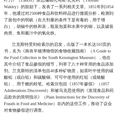
叶刀》（Lancet）杂志编辑托马斯·瓦克利 （Thomas
Wakley）的鼓励下，发表了一系列相关文章。1851年到1854
年，他通过对2500种食品和饮料样品进行微观分析，检测到
了面包中的明矾（在大剂量的条件下是有毒的，用于增
白），胡椒中的铁和汞，瓶装泡菜和水果中的铜，以及罐装
肉类、鱼和酱汁中的氧化铁。
兰克斯特受到哈索尔的启发，出版了一本长达103页的
书，名为《南肯辛顿博物馆的食物收藏指南》（A Guide to
the Food Collection in the South Kensington Museum），他在
其中介绍了食品掺假的细节，列举了八十种常用的食品添加
剂。兰克斯特的清单包括40多种矿物质，如茶叶中使用的碳
酸铅（或白铅）和碳酸铜、可可中使用的红铅（或铬酸
铅）、用于糖的粉笔。哈索尔包括《1857年掺假》（1857
Adulterations Discovered）和被马克思使用的《发现食品和药
品欺诈的简明指示》（Plain Instructions for the Discovery of
Frauds in Food and Medicine）在内的这些工作，推动了议会
对食物掺假进行调查。