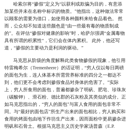
哈索尔将“掺假”定义为“以获利或欺骗为目的，有意添
加某些并未在名称中标识的物质。”他指出，这种做法常常
以顾客的需要为借口，如使用各种颜料来给食品着色。 然
而，公众却不知道这些颜色是“由一些最有毒的物质制成
的”。在评估“掺假对健康的影响”时，哈萨尔强调“金属毒物
具有所谓的积累性“，它们会在体内累积。 此外，他还写
道，“掺假的主要动力是利润的驱动。”
马克思从阶级的角度解释此类食物掺假的现象，他引用
特雷梅希尔（Tremenheere）的话证明，“穷人仅以每日两磅
的面包为生，连人体基本所需营养标准的四分之一都达不
到，他们更不会考虑到掺假食品对身体的危害了。”实际
上，穷人所食用的面包，普遍都掺杂了明矾、肥皂、珍珠灰
（碳酸钾）、滑石粉、德比郡的石灰粉及其类似的成分。正
如马克思指出的，“穷人的面包”与富人食用的面包非常不
同。与“最好的面包店”所生产出来的面包相比，穷人购买和
食用的烤面包由地下作坊生产出来，因而面粉中更易掺杂进
明矾和石骨土。根据马克思主义历史学家汤普森（E.P.