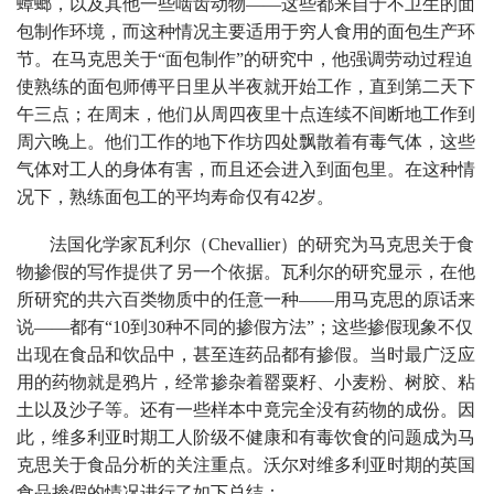
蟑螂，以及其他一些啮齿动物——这些都来自于不卫生的面
包制作环境，而这种情况主要适用于穷人食用的面包生产环
节。在马克思关于“面包制作”的研究中，他强调劳动过程迫
使熟练的面包师傅平日里从半夜就开始工作，直到第二天下
午三点；在周末，他们从周四夜里十点连续不间断地工作到
周六晚上。他们工作的地下作坊四处飘散着有毒气体，这些
气体对工人的身体有害，而且还会进入到面包里。在这种情
况下，熟练面包工的平均寿命仅有42岁。
法国化学家瓦利尔（Chevallier）的研究为马克思关于食
物掺假的写作提供了另一个依据。瓦利尔的研究显示，在他
所研究的共六百类物质中的任意一种——用马克思的原话来
说——都有“10到30种不同的掺假方法”；这些掺假现象不仅
出现在食品和饮品中，甚至连药品都有掺假。当时最广泛应
用的药物就是鸦片，经常掺杂着罂粟籽、小麦粉、树胶、粘
土以及沙子等。还有一些样本中竟完全没有药物的成份。因
此，维多利亚时期工人阶级不健康和有毒饮食的问题成为马
克思关于食品分析的关注重点。沃尔对维多利亚时期的英国
食品掺假的情况进行了如下总结：