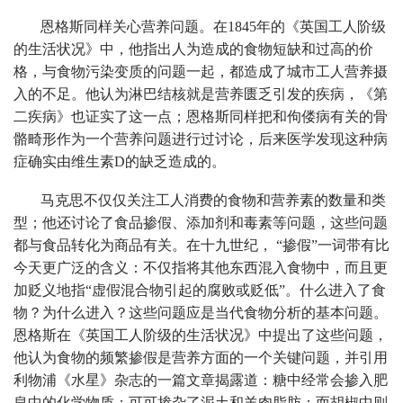
恩格斯同样关心营养问题。在1845年的《英国工人阶级
的生活状况》中，他指出人为造成的食物短缺和过高的价
格，与食物污染变质的问题一起，都造成了城市工人营养摄
入的不足。他认为淋巴结核就是营养匮乏引发的疾病，《第
二疾病》也证实了这一点；恩格斯同样把和佝偻病有关的骨
骼畸形作为一个营养问题进行过讨论，后来医学发现这种病
症确实由维生素D的缺乏造成的。
马克思不仅仅关注工人消费的食物和营养素的数量和类
型；他还讨论了食品掺假、添加剂和毒素等问题，这些问题
都与食品转化为商品有关。在十九世纪， “掺假”一词带有比
今天更广泛的含义：不仅指将其他东西混入食物中，而且更
加贬义地指“虚假混合物引起的腐败或贬低”。什么进入了食
物？为什么进入？这些问题应是当代食物分析的基本问题。
恩格斯在《英国工人阶级的生活状况》中提出了这些问题，
他认为食物的频繁掺假是营养方面的一个关键问题，并引用
利物浦《水星》杂志的一篇文章揭露道：糖中经常会掺入肥
皂中的化学物质；可可掺杂了泥土和羊肉脂肪；而胡椒中则