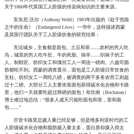
关于1860年代英国工人阶级的传染病知识的主要来源。
安东尼·沃尔（Anthony Wohl）1983年出版的《处于危险
之中的生命》（Endangered Lives）一书中，这样描述西蒙
及其医疗团队关于工人阶级饮食的研究结果：
无论城乡，主食都是面包、土豆和茶……农村的穷人吃
鸟，城里的穷人吃牛肚、牛的死胎、病羊……织袜子的工
人、制鞋匠、纺织女工和缫丝工人一周连一磅肉、八盎司脂
肪都吃不到。西蒙的调查显示，面包是工人阶级日常饮食的
支柱。纺织女工一周吃八磅，被调查的两千多务农劳工则超
过十二磅。大部分工人主要依靠面包获得碳水化合物和卡路
里，他们一天就要吃超过两磅的面包！布坎南（Buchanan）
博士难过地总结：“很多人成天只能吃面包和茶，茶和面
包……”
尽管卡路里总摄入量已经足够，但是维多利亚时代的工
人阶级碳水化合物和脂肪摄入量太多，蛋白质却摄入得太