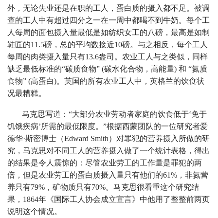
外，无论失业还是在职的工人，蛋白质的摄入都不足。被调
查的工人中有超过四分之一在一周中都喝不到牛奶。每个工
人每周的面包摄入量最低是如纺织女工的八磅，最高是如制
鞋匠的11.5磅，总的平均数接近10磅。与之相反，每个工人
每周的肉类摄入量只有13.6盎司。农业工人与之类似，同样
缺乏最低标准的“碳质食物” (碳水化合物，高能量) 和 “氮质
食物” (高蛋白)。英国的所有农业工人中，英格兰的饮食状
况最糟糕。
马克思写道：“大部分农业劳动者家庭的饮食低于‘免于
饥饿疾病’所需的最低限度。”根据西蒙团队的一位研究者爱
德华·斯密博士（Edward Smith）对罪犯的营养摄入所做的研
究，马克思对不同工人的营养摄入做了一个统计表格，得出
的结果是令人震惊的：尽管农业劳工的工作量是罪犯的两
倍，但是农业劳工的蛋白质摄入量只有他们的61%，非氮营
养只有79%，矿物质只有70%。马克思很看重这个研究结
果，1864年《国际工人协会成立宣言》中他用了整整前两页
说明这个情况。