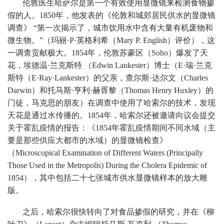
伦敦医生哈萨尔是第一个有效使用显微镜来检测食物掺
假的人。1850年，他发表的《伦敦和城郊居民供水的显微镜
调查》 “第一次揭示了，城市饮用水中含有大量有机废物和
微生物。”（玛丽·P·英格利希（Mary P. English）评价），这
一调查贡献极大。1854年，伦敦苏豪区（Soho）爆发了天
花，埃德温·兰克斯特 （Edwin Lankester）博士（E·瑞·兰克
斯特（E·Ray·Lankester）的父亲，查尔斯·达尔文（Charles
Darwin）和托马斯·亨利·赫胥黎（Thomas Henry Huxley）的
门徒，马克思的朋友）在调查中使用了哈索尔的技术，发现
天花是通过水传播的。1854年，哈索尔还被邀请向议会提交
关于霍乱疫情的报告：《1854年霍乱疫情期间不同水域（主
要是那些供应大都市的水域）的显微镜检查》
（Microscopical Examination of Different Waters (Principally
Those Used in the Metropolis) During the Cholera Epidemic of
1854），其中包括二十七张城市供水显微镜样本的放大雕
版。
之后，哈索尔很快转向了对食品掺假的研究，并在《柳