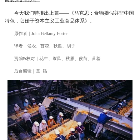
今天我们特推出上篇——《马克思：食物掺假并非中国
特色，它始于资本主义工业食品体系》。
原作者｜John Bellamy Foster
译者｜侯农、苜蓿、秋雁、胡子
责编&校对｜花生、岑风、秋雁、侯苗、苜蓿
后台编辑｜童 话