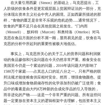
在大量引用西蒙（Simon）的基础上，马克思提出，工
人阶级的饮食条件是更宏观层面上贫困辩证法的一部分，充
分体现出资本主义社会中穷人的困境。正如西蒙所描述的那
样，“食物的匮乏是非常不乐观的危机趋势......通常情况下，
饮食的严重不足只会在其他贫困之前发生。”门内而
（Mennell）、默科特（Murcott）和奥特洛（Otterloo）对马
克思在食品方面的分析不屑一顾，显而易见的是，饮食在马
克思的分析中所起到的重要性被极大地低估。
事实上，马克思所关心的关于工人的营养问题和利润驱
动的食品掺假和污染问题在今天仍然非常严重。粮食安全在
美国至今仍是一个紧迫的问题，2016年该问题大约影响了
1580万个家庭——占其总人口的近八分之一。只有严格的联
邦法规才能使粮食供应相对安全。然而，增强食物颜色、提
升口味或增加食物易储存性的化学添加剂仍被广泛使用；食
品中的毒素是由大约8万种新的合成化学品的引入导致的，
而非进化的产物——这是一个非常严重的问题。所有这些问
题一定要放在资本主义的逻辑框架中去理解，包括资本主义