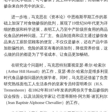
掺杂来自外壳中的灰尘。
进一步地，马克思在《资本论》中恩格斯早期工作的基
础上加深了对食物掺假的批判，展现了19世纪60年代更为详
细的数据和科学进展，表明工人乃至中产阶级所食用的商品
化食品的种种问题。工厂主、食品制造商和店主通过掺假食
品来占工薪阶层顾客的便宜，不仅仅是掺水，还在产品中添
加欺骗性的、危险的甚至有毒的添加剂，降低营养价值，这
么做的目的都是为了节省成本、让食品更加畅销。
在研究这个问题时，马克思特别重视亚瑟·希尔·哈索尔
（Arthur Hill Hassall）的工作，亚瑟·希尔·哈索尔是维多利亚
时代食品掺假问题的先驱学者。同时，马克思还借鉴了负责
研究熟练面包工人生活条件的皇家专员特雷明希尔（H.S.
Tremenheere）在1862年和1874年发表的两份关于食品掺假的
议会报告，以及法国化学家让·巴普蒂斯特·阿方斯·谢瓦利尔
（Jean Baptiste Alphonse Chevallier）的工作。