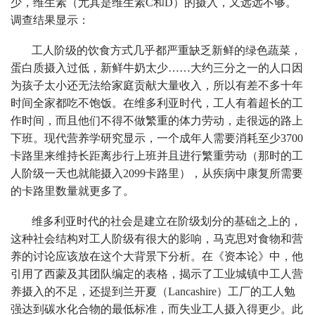
少，维生素（尤其是维生素C和D）的摄入，又远远不够。
调查结果显示：
工人阶级的饮食方式几乎都严重缺乏新鲜的绿色蔬菜，
蛋白质摄入过低，新鲜牛奶太少……大约三分之一的人口因
为孩子太小还无法给家庭贡献大量收入，所以有差不多十年
时间全家都吃不饱饭。在维多利亚时代，工人有着超长的工
作时间，而且他们不得不做繁重的体力劳动，走很远的路上
下班。现代营养学研究显示，一个成年人需要消耗至少3700
卡路里来维持长距离步行上班并且进行繁重劳动（那时的工
人阶级一天也就能摄入2099卡路里），从疾病中康复所需要
的卡路里数量就更多了。
维多利亚时代的社会是建立在阶级划分的基础之上的，
这种社会结构对工人阶级有很大的影响，马克思对食物和营
养的讨论应该放在这个大背景下分析。在《资本论》中，他
引用了西蒙及其团队编定的表格，揭示了工业城镇中工人营
养摄入的不足，还提到兰开夏（Lancashire）工厂的工人勉
强达到碳水化合物的最低标准，而失业工人摄入得更少。此