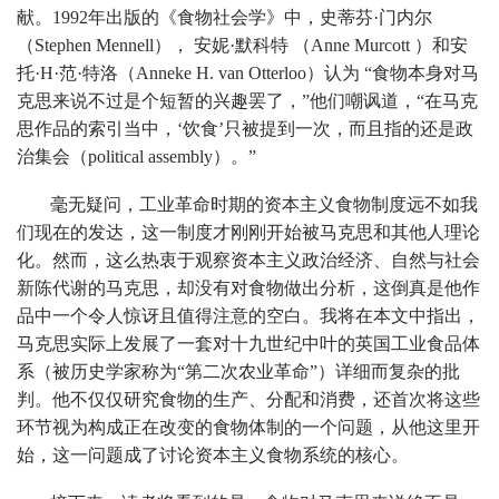
献。1992年出版的《食物社会学》中，史蒂芬·门内尔
（Stephen Mennell）， 安妮·默科特 （Anne Murcott ）和安
托·H·范·特洛（Anneke H. van Otterloo）认为 “食物本身对马
克思来说不过是个短暂的兴趣罢了，”他们嘲讽道，“在马克
思作品的索引当中，‘饮食’只被提到一次，而且指的还是政
治集会（political assembly）。”
毫无疑问，工业革命时期的资本主义食物制度远不如我
们现在的发达，这一制度才刚刚开始被马克思和其他人理论
化。然而，这么热衷于观察资本主义政治经济、自然与社会
新陈代谢的马克思，却没有对食物做出分析，这倒真是他作
品中一个令人惊讶且值得注意的空白。我将在本文中指出，
马克思实际上发展了一套对十九世纪中叶的英国工业食品体
系（被历史学家称为“第二次农业革命”）详细而复杂的批
判。他不仅仅研究食物的生产、分配和消费，还首次将这些
环节视为构成正在改变的食物体制的一个问题，从他这里开
始，这一问题成了讨论资本主义食物系统的核心。