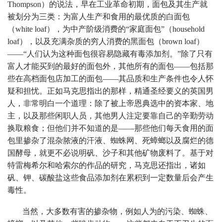
Thompson）的说法，早在工业革命初期，面包及其生产就
被划分为三类：为富人生产和食用的最优质的白面包
（white loaf），为中产阶级消费的“家庭面包”（household
loaf），以及充满杂质的穷人消费的黑面包（brown loaf）
——“人们认为这种面包很容易隐藏有毒添加剂。”除了只有
富人才能买到的最好的面包外，其他所有的面包——包括那
些在高档面包店加工的面包——其品质和生产条件也令人怀
疑和担忧。正如马克思指出的那样，精通圣经要义的英国男
人，非常明白一个道理：除了被上帝恩典选中的资本家、地
主，以及那些闲职人员，其他男人注定要靠自己的辛勤劳动
换取粮食；但他们并不知道的是——那些他们每天食用的面
包里掺杂了混杂脓液的汗液、蜘蛛网、死蟑螂以及腐烂的德
国酵母，就更不必说明矾、沙子和其他矿物废料了。基于对
特雷梅希尔和哈索尔的作品的研究，马克思还指出，诸如
矾、钾、碳酸盐这些食品添加剂在累积到一定数量后会产生
毒性。
当然，大多数有害的掺杂物，例如人为的污染、蜘蛛、