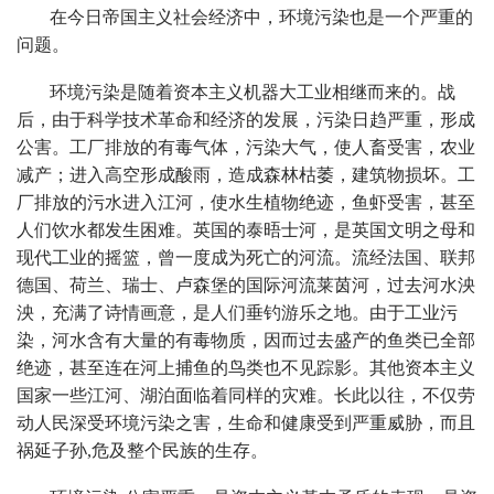
在今日帝国主义社会经济中，环境污染也是一个严重的
问题。
环境污染是随着资本主义机器大工业相继而来的。战
后，由于科学技术革命和经济的发展，污染日趋严重，形成
公害。工厂排放的有毒气体，污染大气，使人畜受害，农业
减产；进入高空形成酸雨，造成森林枯萎，建筑物损坏。工
厂排放的污水进入江河，使水生植物绝迹，鱼虾受害，甚至
人们饮水都发生困难。英国的泰晤士河，是英国文明之母和
现代工业的摇篮，曾一度成为死亡的河流。流经法国、联邦
德国、荷兰、瑞士、卢森堡的国际河流莱茵河，过去河水泱
泱，充满了诗情画意，是人们垂钓游乐之地。由于工业污
染，河水含有大量的有毒物质，因而过去盛产的鱼类已全部
绝迹，甚至连在河上捕鱼的鸟类也不见踪影。其他资本主义
国家一些江河、湖泊面临着同样的灾难。长此以往，不仅劳
动人民深受环境污染之害，生命和健康受到严重威胁，而且
祸延子孙,危及整个民族的生存。