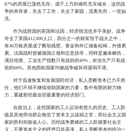
87%的房屋已荡然无存。成千上万的难民充斥城乡，这些战
争的幸存者，失去了工作，失去了家园，流离失所，一贫如
洗。
作为战胜国的英国和法国，经济情况也并不美妙。战争
夺去了英国412,000人口，四分之一的财富毁于战火之中，
有46万栋房屋成了断垣残壁。黄金和外汇储备枯竭，外债累
累。法国战时曾被德国占领和恣意掠夺，同样是遍体鳞伤，
满目疮痍。工业生产指数只有战前的40%，农业生产只有战
前的60%。其他西欧国家均被战争破坏得孱弱不堪。
对于迅速恢复和发展国民经济，私人垄断资本已力不胜
任，他们不得不继续借助国家的力量，集中有限的财力物
力，重建那些最迫切最重要的经济部门。
在政治上，这些国家的工人运动有悠久的历史。工人阶
级及其他劳动群众饱尝了资本主义战祸之苦，而社会主义国
家的胜利却振奋人心。历经战争磨难的工人阶级要社会主
义，不要资本主义的呼声日益高涨，私人垄断资本的统治一