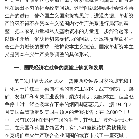
社会生产无政府状态更加严重，经济危机更加频繁，而且表
现在层出不穷的社会经济问题。这些问题影响到社会资本再
生产的进行，使帝国主义国家捉襟见肘，进退失据。垄断资
产阶级不得不在资本主义范围内对生产关系进行局部的调
整，把国家的力量和私人垄断资本的力量进一步溶合起来，
以缓和矛盾，解决迫切需要解决的问题，适应科技革命和社
会生产力增长的要求，维护资本主义统治。国家垄断资本主
义是资本主义生产关系调整的具体形式。
一、国民经济在战争的废墟上恢复和发展
第二次世界大战的炮火，曾使西欧许多国家的城市和工
厂化为一片焦土。德国有名的鲁尔工业区，战前钢铁厂、煤
矿、发电厂和有关工业设施，鳞次栉比，烟囱林立。但当战
争停止时，经空袭幸存下来的烟囱却寥寥无几。据1945年7
月美国军管政府对美国占领区的考察报告；在12,000个工厂
中，只有10%还在进行有限的生产，其他工厂被炸得无法开
工。在美国和英国占领区内，有2, 341座铁路桥梁被摧毁。
在克虏伯军火生产联合企业周围的埃森市成了一座死城，