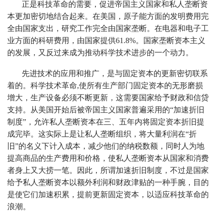
正是科技革命的需要，促进帝国主义国家和私人垄断资
本更加密切地结合起来。在美国，原子能方面的发明费用完
全由国家支出，研究工作完全由国家垄断。在电器和电子工
业方面的科研费用，由国家提供61.8%。国家垄断资本主义
的发展，又反过来成为推动科学技术进步的一个动力。
先进技术的应用和推广，是与固定资本的更新密切联系
着的。科学技术革命,使所有生产部门固定资本的无形磨损
增大，生产设备必须不断更新，这需要国家给予财政和信贷
支持。从美国开始后被帝国主义国家普遍采用的“加速折旧
制度”，允许私人垄断资本在三、五年内将固定资本折旧提
成完毕。这实际上是让私人垄断组织，将大量利润在“折
旧”的名义下计入成本，减少他们的纳税数额，同时人为地
提高商品的生产费用和价格，使私人垄断资本从国家和消费
者身上又大捞一笔。因此，所谓加速折旧制度，不过是国家
给予私人垄断资本以额外利润和财政津贴的一种手腕，目的
是使它们加速积累，提前更新固定资本，以适应科技革命的
浪潮。