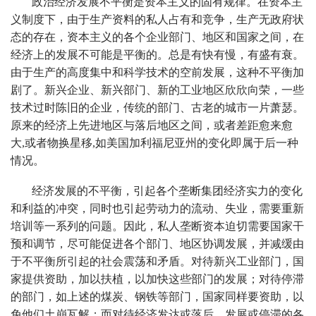
政治经济发展不平衡是资本主义的固有规律。在资本主
义制度下，由于生产资料的私人占有和竞争，生产无政府状
态的存在，资本主义的各个企业部门、地区和国家之间，在
经济上的发展不可能是平衡的。总是有快有慢，有盛有衰。
由于生产的高度集中和科学技术的空前发展，这种不平衡加
剧了。新兴企业、新兴部门、新的工业地区欣欣向荣，一些
技术过时陈旧的企业，传统的部门、古老的城市一片萧瑟。
原来的经济上先进地区与落后地区之间，或者差距愈来愈
大,或者物换星移,如美国加利福尼亚州的变化即属于后一种
情况。
经济发展的不平衡，引起各个垄断集团经济实力的变化
和利益的冲突，同时也引起劳动力的流动、失业，需要重新
培训等一系列的问题。因此，私人垄断资本迫切需要国家干
预和调节，尽可能促进各个部门、地区协调发展，并减缓由
于不平衡所引起的社会震荡和矛盾。对待新兴工业部门，国
家提供资助，加以扶植，以加快这些部门的发展；对待停滞
的部门，如上述的煤炭、钢铁等部门，国家同样要资助，以
免他们土崩瓦解；而对待经济发达或落后、发展或停滞的各