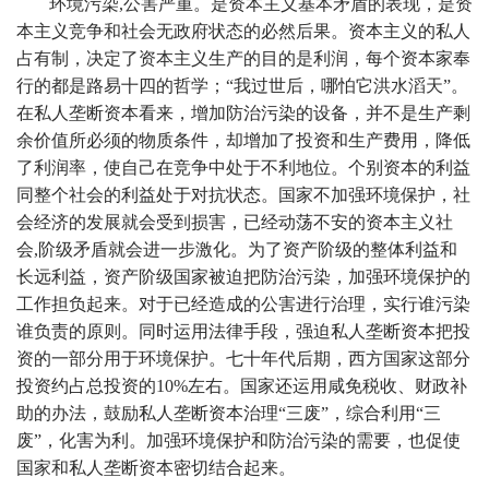
环境污染,公害严重。是资本主义基本矛盾的表现，是资
本主义竞争和社会无政府状态的必然后果。资本主义的私人
占有制，决定了资本主义生产的目的是利润，每个资本家奉
行的都是路易十四的哲学；“我过世后，哪怕它洪水滔天”。
在私人垄断资本看来，增加防治污染的设备，并不是生产剩
余价值所必须的物质条件，却增加了投资和生产费用，降低
了利润率，使自己在竞争中处于不利地位。个别资本的利益
同整个社会的利益处于对抗状态。国家不加强环境保护，社
会经济的发展就会受到损害，已经动荡不安的资本主义社
会,阶级矛盾就会进一步激化。为了资产阶级的整体利益和
长远利益，资产阶级国家被迫把防治污染，加强环境保护的
工作担负起来。对于已经造成的公害进行治理，实行谁污染
谁负责的原则。同时运用法律手段，强迫私人垄断资本把投
资的一部分用于环境保护。七十年代后期，西方国家这部分
投资约占总投资的10%左右。国家还运用咸免税收、财政补
助的办法，鼓励私人垄断资本治理“三废”，综合利用“三
废”，化害为利。加强环境保护和防治污染的需要，也促使
国家和私人垄断资本密切结合起来。