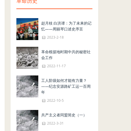
革命历史
赵月枝 白洪谭：为了未来的记
忆——周丽琴口述史序言
2023-2-18
革命根据地时期中共的秘密社
会工作
2022-11-17
工人阶级如何才能有力量？
——纪念安源路矿工运一百周
年
2022-10-5
共产主义者同盟简史（一）
2022-3-31