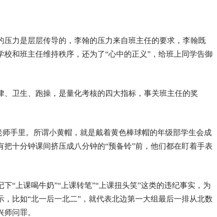
的压力是层层传导的，李翰的压力来自班主任的要求，李翰既
学校和班主任维持秩序，还为了“心中的正义”，给班上同学告御
律、卫生、跑操，是量化考核的四大指标，事关班主任的奖
寝老师手里。所谓小黄帽，就是戴着黄色棒球帽的年级部学生会成
有把十分钟课间挤压成八分钟的“预备铃”前，他们都在盯着手表
下“上课喝牛奶”“上课转笔”“上课扭头笑”这类的违纪事实，为
示，比如“北一后一北二”，就代表北边第一大组最后一排从北数
兴师问罪。