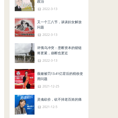
政治
2022-3-13
又一个三八节，谈谈妇女解放
问题
2022-3-13
评俄乌冲突：垄断资本的锁链
将更紧，崩断也更近
2022-3-13
薇娅被罚13.41亿背后的税收使
用问题
2021-12-25
灵魂砍价，砍不掉老百姓的痛
2021-12-5