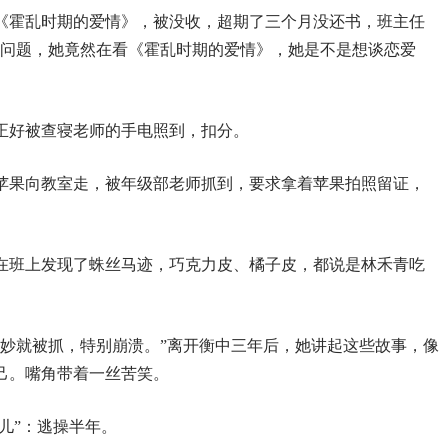
《霍乱时期的爱情》，被没收，超期了三个月没还书，班主任
有问题，她竟然在看《霍乱时期的爱情》，她是不是想谈恋爱
正好被查寝老师的手电照到，扣分。
苹果向教室走，被年级部老师抓到，要求拿着苹果拍照留证，
在班上发现了蛛丝马迹，巧克力皮、橘子皮，都说是林禾青吃
其妙就被抓，特别崩溃。”离开衡中三年后，她讲起这些故事，像
己。嘴角带着一丝苦笑。
儿”：逃操半年。