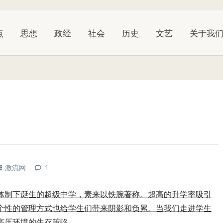
点
思想
政经
社会
历史
文艺
关于我
激流网
1
体制下诞生的超级中学，素来以铁腕著称。超高的升学率吸引
个性的管理方式也给学生们带来阴影和负累。当我们走进学生
高压环境的生存策略。