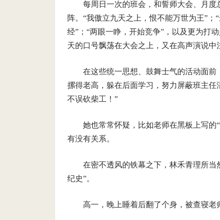
每周日一次的班会，和誓师大会、月度
阵。“我傲立九天之上，恨不能万世为王”；
经”；“两眼一睁，开始竞争”，以及更为打动少
天的口号飘荡在大会之上，又在高声演说中
在这些统一思想、鼓舞士气的活动面前
摞得老高，躲在后面学习，努力屏蔽班主任
不误砍柴工！”
她也常常怀疑，比如老师在黑板上写的
有没有关系。
在密不透风的铁幕之下，林禾青理所当
纪史”。
高一，晚上睡着后翻了个身，被查寝老