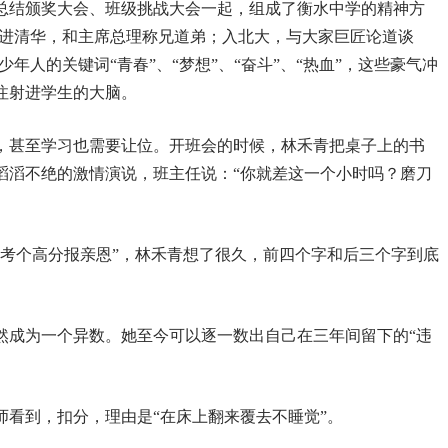
总结颁奖大会、班级挑战大会一起，组成了衡水中学的精神方
“进清华，和主席总理称兄道弟；入北大，与大家巨匠论道谈
年人的关键词“青春”、“梦想”、“奋斗”、“热血”，这些豪气冲
注射进学生的大脑。
，甚至学习也需要让位。开班会的时候，林禾青把桌子上的书
滔滔不绝的激情演说，班主任说：“你就差这一个小时吗？磨刀
“考个高分报亲恩”，林禾青想了很久，前四个字和后三个字到底
然成为一个异数。她至今可以逐一数出自己在三年间留下的“违
师看到，扣分，理由是“在床上翻来覆去不睡觉”。