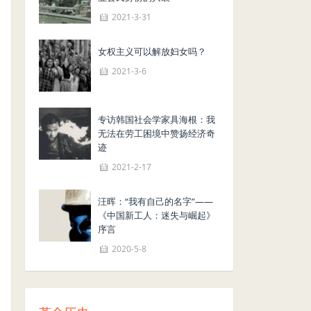
2021-3-31
女权主义可以解放妇女吗？
2021-3-6
专访韩国社会学家具海根：我
无法在劳工困境中赞扬经济奇
迹
2021-2-17
汪晖：“我有自己的名字”——
《中国新工人：迷失与崛起》
序言
2020-5-8