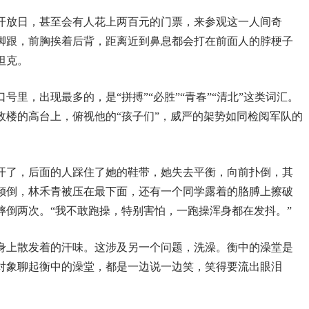
开放日，甚至会有人花上两百元的门票，来参观这一人间奇
脚跟，前胸挨着后背，距离近到鼻息都会打在前面人的脖梗子
坦克。
里，出现最多的，是“拼搏”“必胜”“青春”“清北”这类词汇。
政楼的高台上，俯视他的“孩子们”，威严的架势如同检阅军队的
开了，后面的人踩住了她的鞋带，她失去平衡，向前扑倒，其
倾倒，林禾青被压在最下面，还有一个同学露着的胳膊上擦破
摔倒两次。“我不敢跑操，特别害怕，一跑操浑身都在发抖。”
身上散发着的汗味。这涉及另一个问题，洗澡。衡中的澡堂是
访对象聊起衡中的澡堂，都是一边说一边笑，笑得要流出眼泪