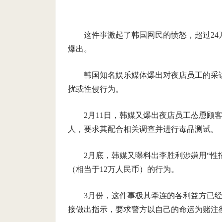
这件事激起了韩国网民的愤怒，超过2
爆出。
韩国知名娱乐媒体爆出对夜店员工的采
扰或性侵行为。
2月11日，韩媒又爆出夜店员工怂恿顾
人，要求其配合相关调查并进行毒品测试。
2月底，韩媒又曝料出李胜利涉嫌用“性
（相当于12万人民币）的行为。
3月份，这件事极其牵连的各利益方已
接做出指示，要求警方以自己的命运为赌注