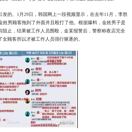
发的。1月29日，韩国网上一段视频显示，在去年11月，李胜
安将一名金姓男顾客拖到了外面并且殴打了他。根据爆料，金姓男子是
前阻止，结果被工作人员围殴，金某报警后，警察称夜店完全
了女顾客所以才被工作人员强行驱逐的。