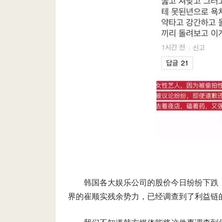
韩国各大娱乐公司的股价今日纷纷下跌
界的崔顺实残余势力，已经调查到了利益链