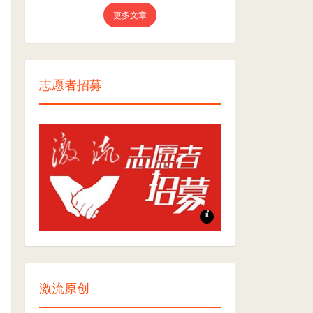
更多文章
志愿者招募
志愿者招募
激流原创