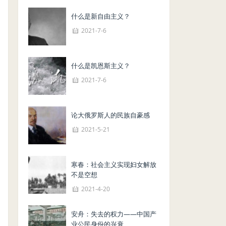
什么是新自由主义？
2021-7-6
什么是凯恩斯主义？
2021-7-6
论大俄罗斯人的民族自豪感
2021-5-21
寒春：社会主义实现妇女解放
不是空想
2021-4-20
安舟：失去的权力——中国产
业公民身份的兴衰