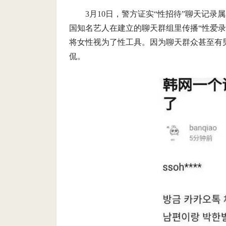
3月10日，警方证实“性招待”聊天记录
国知名艺人在建立的聊天群组里传播“性爱
将女性视为了性工具。因为聊天群众甚至有
侃。