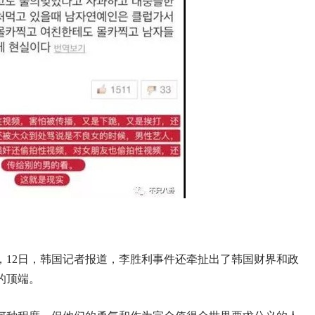
，12日，韩国记者报道，李胜利事件还牵扯出了韩国财界和政
的顶端。