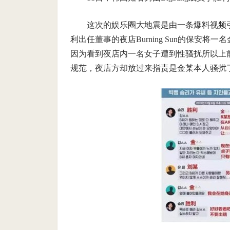
这次的娱乐圈大地震是由一条爆料视频引
利出任董事的夜店Burning Sun的保
因为看到夜店内一名女子遭到性骚扰所以上
规范，夜店方却放过来指责是金某本人骚扰