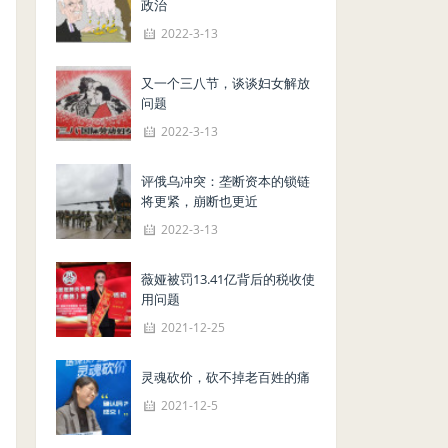
政治
2022-3-13
又一个三八节，谈谈妇女解放
问题
2022-3-13
评俄乌冲突：垄断资本的锁链
将更紧，崩断也更近
2022-3-13
薇娅被罚13.41亿背后的税收使
用问题
2021-12-25
灵魂砍价，砍不掉老百姓的痛
2021-12-5