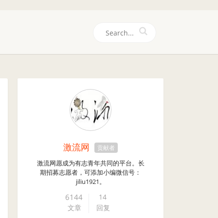
们
激流网
贡献者
激流网愿成为有志青年共同的平台。长
期招募志愿者，可添加小编微信号：
jiliu1921。
6144
14
文章
回复