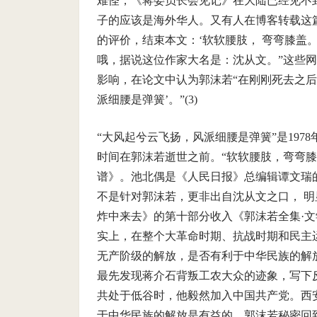
难怪，《蒋委员长会见记》在大陆已经见不
子的应该是海外华人。又有人在博客转载这
的评价，结束本文：‘软软腰肢， 弯弯膝盖
哦，据说这位作家大名是：沈从文。”这些
影响，在论文中认为郭沫若“在刚刚死去之
派细腰是弹簧’。”(3)
“大风起兮云飞扬，风派细腰是弹簧”是197
时间在郭沫若逝世之前。“软软腰肢，弯弯膝
谱》。池北偶是《人民日报》总编辑谭文瑞
不是针对郭沫若，更非出自沈从文之口， 
炸中来去》的第十部分收入《郭沫若全集·文
实上，在整个大革命时期、抗战时期和民主
无产阶级的解放，是否有利于中华民族的解
最先发现蒋介石背叛工农大众的迹象，写下
共处于低谷时，他毅然加入中国共产党。西
于中华民族的解放是有益的。郭沫若秘密回