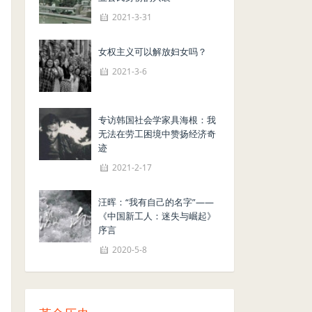
2021-3-31
女权主义可以解放妇女吗？
2021-3-6
专访韩国社会学家具海根：我
无法在劳工困境中赞扬经济奇
迹
2021-2-17
汪晖：“我有自己的名字”——
《中国新工人：迷失与崛起》
序言
2020-5-8