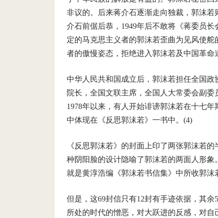
非议的。后来蒋介石逐渐走向独裁，郭沫若
介石前倨后恭，1949年后不敢将《蒋委员
定的马克思主义者的郭沫若歪曲为见风使舵
者的傲慢姿态，拒绝进入郭沫若及中国革命
中华人民共和国成立后，郭沫若担任全国政
院长，全国文联主席，全国人大常委会副委
1978年以来，有人开始诽谤郭沫若在十七
中体现在《反思郭沫若》一书中。(4)
《反思郭沫若》的封面上印了两张郭沫若的
种阴阳脸的设计隐喻了郭沫若的两面人形象。
就是黄淳浩编《郭沫若书信集》中所收郭沫若致陈
但是，这69封信只有12封有手迹依据，其余5
所处的时代的憎恶，对大跃进的反感，对自