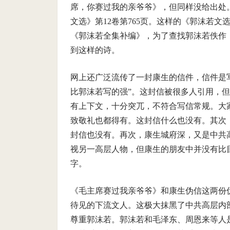
席，你赛过我的亲爷爷》，但同样没给出处。
文选》第12卷第765页。这样的《郭沫若
《郭沫若全集补编》，为了查找郭沫若佚作
到这样的诗。
网上还广泛流传了一封康生的信件，信件是写
比郭沫若写的强”。这封信被很多人引用，
有上下文，十分突兀，不符合写信常规。大
致敬礼也都得有。这封信什么也没有。其次
封信也没有。再次，康生城府深，又是中共
视另一高层人物，但康生的朋友中并没有比
字。
《毛主席赛过我亲爷爷》和康生伪信这两份
待见的下流文人。这极大抹黑了中共高层内
尊重郭沫若。郭沫若和毛泽东、周恩来等人