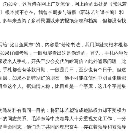
(7)如今，这首诗在网上广泛流传，网上给的出处是《郭沫若
文选》根本就不存在。我曾长期参与编撰《郭沫若年谱长编》和
，多年来查阅了多种民国以来的报纸杂志和档案，但都没有找
给“比目鱼同志”的，内容是“若论书法，我用脚趾夹根木棍都
但如果仔细考察，一眼就能看出这是伪造的。首先，手札内容没
家读名人手札，开头至少会交代为啥写信？此外嘘寒问暖，此
，手札都会有落款日期，一般是月日，至少也有个日子。但这
高层，如果不是特别好的朋友，他不可能在信件中明目张胆鄙
目鱼这个人。据知情人称，比目鱼是一个字库，这几个字是集
伪造材料有着同一目的：将郭沫若塑造成跪舔权力却不受权力
部的同志关系。毛泽东等中央领导人十分重视文化工作，十分
是革命同志，他们为了共同的理想奋斗，存在着领导和被领导