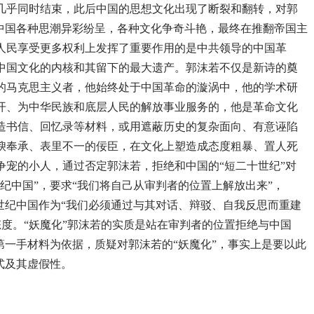
1)几乎同时结束，此后中国的思想文化出现了断裂和翻转，对郭
纪中国各种思潮异彩纷呈，各种文化争奇斗艳，最终在推翻帝国主
人民享受更多权利上发挥了重要作用的是中共领导的中国革
纪中国文化的内核和其留下的最大遗产。郭沫若不仅是新诗的奠
的马克思主义者，他始终处于中国革命的漩涡中，他的学术研
开、为中华民族和底层人民的解放事业服务的，他是革命文化
伪造书信、回忆录等材料，或用遮蔽历史的复杂面向、有意诬陷
谀奉承、表里不一的佞臣，在文化上塑造成态度粗暴、置人死
争宠的小人，通过否定郭沫若，拒绝和中国的“短二十世纪”对
世纪中国”，要求“我们将自己从审判者的位置上解放出来”，
20世纪中国作为“我们必须通过与其对话、辩驳、自我反思而重建
性态度。“妖魔化”郭沫若的实质是站在审判者的位置拒绝与中国
第一手材料为依据，质疑对郭沫若的“妖魔化”，事实上是要以此
式及其虚假性。