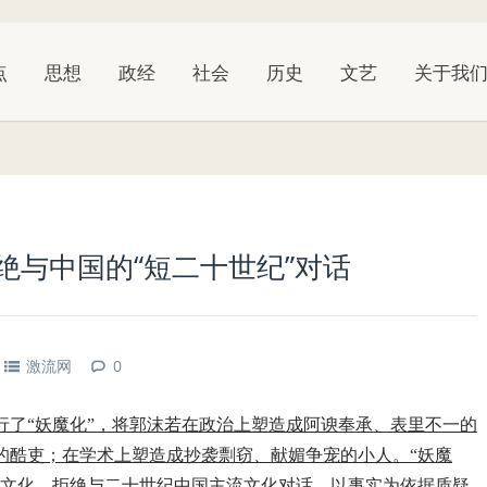
点
思想
政经
社会
历史
文艺
关于我
绝与中国的“短二十世纪”对话
激流网
0
行了“妖魔化”，将郭沫若在政治上塑造成阿谀奉承、表里不一的
的酷吏；在学术上塑造成抄袭剽窃、献媚争宠的小人。“妖魔
命文化，拒绝与二十世纪中国主流文化对话。以事实为依据质疑