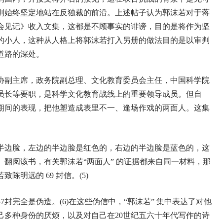
则始终坚定地站在反独裁的前沿。上述帖子认为郭沫若对于蒋
长会见记》收入文集，这都是不顾事实的诽谤，目的是将作为坚
的小人，这种从人格上将郭沫若打入另册的做法目的是以审判
道路的深处。
协副主席，政务院副总理、文化教育委员会主任，中国科学院
员长等要职，是科学文化教育战线上的重要领导成员。但自
年期间的表现，把他塑造成表里不一、逢场作戏的两面人。这集
半边脸，左边的半边脸是红色的，右边的半边脸是蓝色的，这
翻阅该书，有关郭沫若“两面人” 的证据都来自同一材料，那
明远的 69 封信。(5)
7封完全是伪造。(6)在这些伪信中，“郭沫若” 集中表达了对他
己多种身份的厌烦，以及对自己在20世纪五六十年代写作的诗