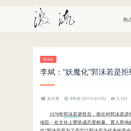
热
郭沫若
李斌：“妖魔化”郭沫若是拒
未分类
8年前 (2019-03-05)
5,703
1978年
郭沫若
逝世后，舆论对郭沫若进
佞臣；在文化上塑造成态度粗暴、置人死地
化”郭沫若是为了否定以郭沫若为代表的革