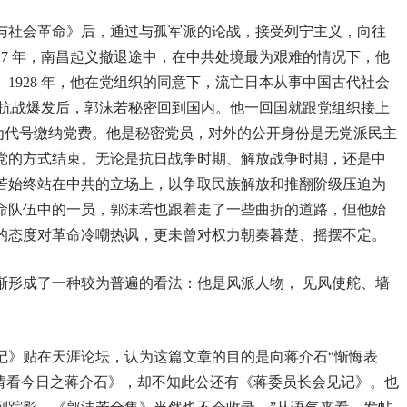
织与社会革命》后，通过与孤军派的论战，接受列宁主义，向往
27 年，南昌起义撤退途中，在中共处境最为艰难的情况下，他
1928 年，他在党组织的同意下，流亡日本从事中国古代社会
 年抗战爆发后，郭沫若秘密回到国内。他一回国就跟党组织接上
为代号缴纳党费。他是秘密党员，对外的公开身份是无党派民主
入党的方式结束。无论是抗日战争时期、解放战争时期，还是中
若始终站在中共的立场上，以争取民族解放和推翻阶级压迫为
命队伍中的一员，郭沫若也跟着走了一些曲折的道路，但他始
的态度对革命冷嘲热讽，更未曾对权力朝秦暮楚、摇摆不定。
渐形成了一种较为普遍的看法：他是风派人物， 见风使舵、墙
见记》贴在天涯论坛，认为这篇文章的目的是向蒋介石“惭悔表
《请看今日之蒋介石》，却不知此公还有《蒋委员长会见记》。也