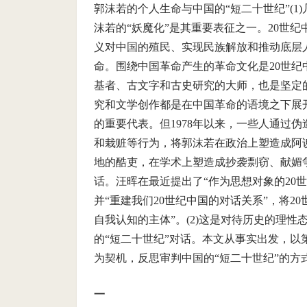
郭沫若的个人生命与中国的“短二十世纪”(
沫若的“妖魔化”是其重要表征之一。20世
义对中国的殖民、实现民族解放和推动底层
命。围绕中国革命产生的革命文化是20世
基者、古文字和古史研究的大师，也是坚定
究和文学创作都是在中国革命的语境之下展
的重要代表。但1978年以来，一些人通过
和栽赃等行为，将郭沫若在政治上塑造成阿
地的酷吏，在学术上塑造成抄袭剽窃、献媚
话。汪晖在最近提出了“作为思想对象的20
并“重建我们20世纪中国的对话关系”，将
自我认知的主体”。(2)这是对待历史的理
的“短二十世纪”对话。本文从事实出发，以
为契机，反思审判中国的“短二十世纪”的方
一