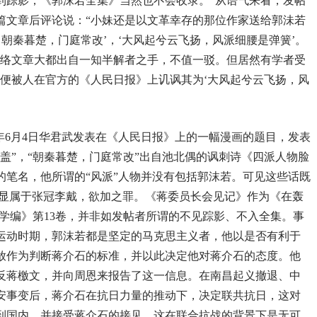
到踪影，《郭沫若全集》当然也不会收录。”从语气来看，发帖
篇文章后评论说：“小妹还是以文革幸存的那位作家送给郭沬若
。朝秦暮楚，门庭常改’，‘大风起兮云飞扬，风派细腰是弹簧’。
网络文章大都出自一知半解者之手，不值一驳。但居然有学者受
后便被人在官方的《人民日报》上讥讽其为‘大风起兮云飞扬，风
8年6月4日华君武发表在《人民日报》上的一幅漫画的题目，发表
盖”，“朝秦暮楚，门庭常改”出自池北偶的讽刺诗《四派人物脸
的笔名，他所谓的“风派”人物并没有包括郭沫若。可见这些话既
明显属于张冠李戴，欲加之罪。《蒋委员长会见记》作为《在轰
学编》第13卷，并非如发帖者所谓的不见踪影、不入全集。事
运动时期，郭沫若都是坚定的马克思主义者，他以是否有利于
放作为判断蒋介石的标准，并以此决定他对蒋介石的态度。他
反蒋檄文，并向周恩来报告了这一信息。在南昌起义撤退、中
安事变后，蒋介石在抗日力量的推动下，决定联共抗日，这对
到国内，并接受蒋介石的接见，这在联合抗战的背景下是无可