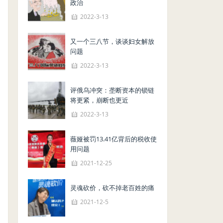
政治
2022-3-13
又一个三八节，谈谈妇女解放
问题
2022-3-13
评俄乌冲突：垄断资本的锁链
将更紧，崩断也更近
2022-3-13
薇娅被罚13.41亿背后的税收使
用问题
2021-12-25
灵魂砍价，砍不掉老百姓的痛
2021-12-5