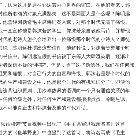
狂，认为这才是通往郭沫若内心世界的窗口。在他们看来，郭
对他所歌颂的对象充满鄙夷，这不是两面人是什么呢？陈明远
，他曾经因伪造毛主席诗词案入狱，对那个时代充满了痛恨。
但他一直宣称他是郭沫若的学生，郭沫若亲自教他写诗，并帮他
时代的老诗人怎么会培养出一位痛恨那个时代的小诗人？师徒
其说，陈明远杜撰出这些信件。他解释说，郭沫若赞誉那个时
的书信中。陈明远造假的书信被丁东等人大肆渲染后，逐渐出
学者深信不疑的“事实”。但是，除了这些伪信外，我们在任何郭
诅咒和痛恨，对自己行为的自责和悔恨。郭沫若是那个时代的
代的生产和建设之中，他是那个时代的有机知识分子，即便他
会违背组织原则，用冷嘲热讽的语调向一个只有通信关系的年
在任何阶级之外，对任何生产和建设都指指点点、冷嘲热讽。
就不可能真正去和郭沫若及他的时代对话。
郭沫若与领袖和诗”节目视频中出现了《毛主席赛过我亲爷爷》这首
甚大的《鱼羊野史》中也提到了这首诗，将诗名写成《毛主