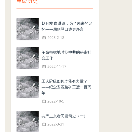
革命历史
赵月枝 白洪谭：为了未来的记
忆——周丽琴口述史序言
2023-2-18
革命根据地时期中共的秘密社
会工作
2022-11-17
工人阶级如何才能有力量？
——纪念安源路矿工运一百周
年
2022-10-5
共产主义者同盟简史（一）
2022-3-31