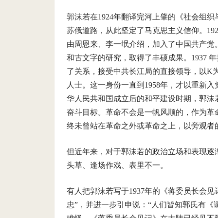
郭沫若在1924年翻译完河上肇的《社会组
苏俄道路，从此坚定了马克思主义信仰。19
由周恩来、李一氓介绍，加入了中国共产党。
和古文字的研究，取得了丰硕成果。1937
了关系，接受中共长江局的直接领导，以K
人士。这一身份一直到1958年，才以重新
华人民共和国成立后的和平建设时期，郭沫
奋斗目标。革命不会是一帆风顺的，作为革
终未曾站在革命之外或革命之上，以旁观者
但近年来，对于郭沫若的政治立场和表现逐
头草、逢场作戏、表里不一。
有人把郭沫若写于1937年的《蒋委员长会
忠”，并进一步引申说：“人们皆知郭氏有