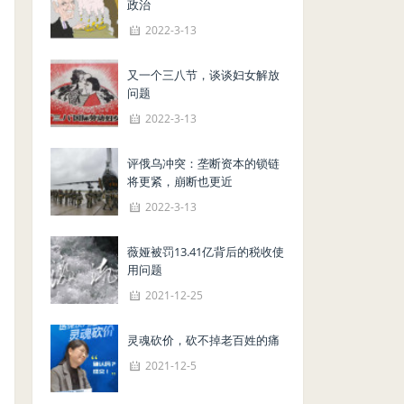
政治
2022-3-13
又一个三八节，谈谈妇女解放
问题
2022-3-13
评俄乌冲突：垄断资本的锁链
将更紧，崩断也更近
2022-3-13
薇娅被罚13.41亿背后的税收使
用问题
2021-12-25
灵魂砍价，砍不掉老百姓的痛
2021-12-5