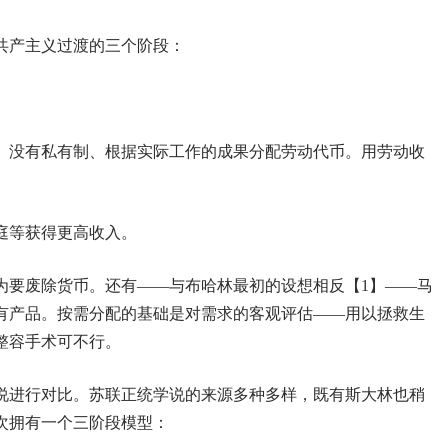
共产主义过渡的三个阶段：
币、没有私有制、根据实际工作的成果分配劳动代币。用劳动收
家庭等获得更高收入。
为要废除货币。还有——与布哈林最初的设想相反【1】——马
有产品。按需分配的基础是对需求的客观评估——用以拯救生
整容手术可不行。
说进行对比。苏联正统学说的来源多种多样，既有斯大林也稍
次拥有一个三阶段模型：