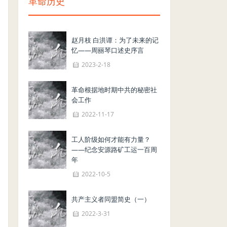
革命历史
赵月枝 白洪谭：为了未来的记
忆——周丽琴口述史序言
2023-2-18
革命根据地时期中共的秘密社
会工作
2022-11-17
工人阶级如何才能有力量？
——纪念安源路矿工运一百周
年
2022-10-5
共产主义者同盟简史（一）
2022-3-31