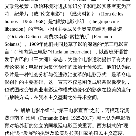
义政党被禁，政治环境对进步知识分子和电影实践者更为严
苛。纪录片（或“论文电影”）《燃火时刻》（Hora de los
hornos，1966-1968）是“解放电影小组”（the grupo cine
liberacion）的产物。小组主要成员为奥克塔维奥·赫蒂诺
（Octavio Getino）与费尔南多·索拉纳斯（Fernando
Solanas）。1969年他们共同起草了影响深远的“第三电影宣
言”（“朝向第三电影”/Hacia un tercer cine），以西班牙语首
发于古巴的《三大洲》杂志，为整个电影运动提供了有力的
理论依据：电影作为集体创作的政治干预形式。他们认为纪
录片是一种社会分析与促进政治变革的电影形式，是革命电
影创作的主要基础。这一宣言不仅意图促成银幕影像变化，
也试图改变被商业电影运作模式边缘化的影像在拉美的发行
与放映方式，在资本主义垄断之外寻求空间。
在“解放电影小组”与“第三电影宣言”之前，阿根廷导演
费尔南多·比利（Fernando Birri, 1925-2017）就已认为电影教
育对培养新的独立的阿根廷电影至关重要。西方模式的“现
代化”对“发展”的执迷及欧美对拉美国家的殖民主义态度、