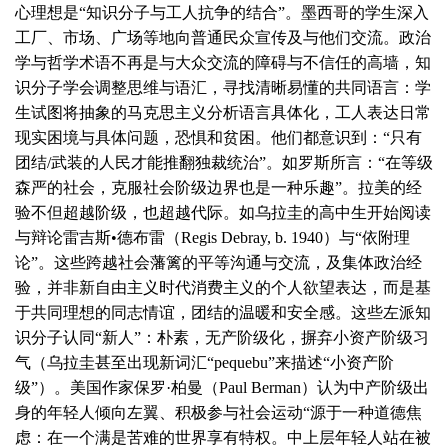
心理想是“知识分子与工人抗争的结合”。墨西哥的学生深入
工厂、市场、广场等地向普通民众宣传及与他们交流。政治
学与哲学术语不再是与大众交流的障碍与不信任的高墙，知
识分子学会调整思维与语汇，寻找清晰易懂的共同语言：学
生试图将抽象的马克思主义分析语言具体化，工人表达日常
现实困境与具体问题，恐惧和贫困。他们都意识到：“只有
团结/武装的人民才能推翻独裁统治”。如罗斯所言：“在等级
森严的社会，克服社会阶级边界也是一种乐趣”。拉美的经
验不但超越阶级，也超越代际。如乌拉圭的高中生开始阅读
与辩论雷吉斯•德布雷（Regis Debray, b. 1940）与“依附理
论”。这些跨越社会藩篱的平等沟通与交流，及集体政治经
验，并非新自由主义时代消费主义的个人欲望表达，而是基
于共同理想的同志情谊，团结的温暖和安全感。这些左派知
识分子认同“新人”：朴素，无产阶级化，摒弃小资产阶级习
气（乌拉圭甚至出现新词汇“pequebu”来描述“小资产阶
级”）。美国作家保罗·柏曼（Paul Berman）认为中产阶级出
身的年轻人倾向左翼、积极参与社会运动“源于一种道德焦
虑：在一个满是苦难的世界享有特权。中上层年轻人站在被