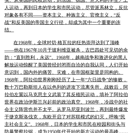
头。从美国的民权运动，到法国、德国、意大利的学生／工
人运动，再到日本的学生和市民运动，尽管派系林立，反抗
对象各有不同——资本主义、种族主义、官僚主义，“反
战”和反美国的帝国主义行径，却成为其中一个重要的连
结。
在1968年，全球对切·格瓦拉的狂热崇拜达到了顶峰
——他在1967年10月于玻利维亚被杀，古巴四处可见切的余
韵：“直到胜利，永远”。1968年，越南战争和激进化的黑人
解放运动惊醒了美国曾经封闭而自洽的自我认同，人们开始
意识到，国内外的痛苦、灾难，在帝国框架里是同构的。
1968年，阿拉伯世界刚刚经历了上一年“六日战争”的惨败，
数十万巴勒斯坦人在以色列的进攻下流离失所。战败后，阿
拉伯左翼以马克思主义武装了其反殖民运动，填补了阿拉伯
世界在政治伊斯兰兴起前的政治真空。1968年，冷战中的社
会主义阵营也并不太平。从罗马尼亚到波兰，再到最终爆发
于捷克斯洛伐克，东欧开启了对苏联模式的幻灭，呼唤“民
主社会主义”。1968年，日本的学生和市民在校园和街头与
防暴警察拉锯，成为1950年代开始的新左运动的最高峰……