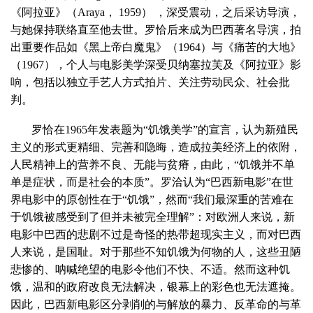
《阿拉亚》（Araya， 1959） ，深受震动，之后采访导演，
与她保持联络直至他去世。罗恰后来成为巴西著名导演，拍
出重要作品如《黑上帝白魔鬼》（1964）与《痛苦的大地》
（1967），个人与电影美学深受贝纳塞拉芙及《阿拉亚》影
响，包括以独立手艺人方式拍片、关注劳动民众、社会批
判。
罗恰在1965年发表题为“饥饿美学”的宣言，认为新殖民
主义的形式更精细、完善和隐晦，造成拉美经济上的依附，
人民精神上的营养不良、无能与贫瘠，由此，“饥饿并不单
单是症状，而是社会的本质”。罗洽认为“巴西新电影”在世
界电影中的原创性在于“饥饿”，然而“我们最深重的苦难在
于饥饿被感受到了但并未被完全理解”：对欧洲人来说，新
电影中巴西的悲剧不过是奇怪的热带超现实主义，而对巴西
人来说，是国耻。对于那些不知饥饿为何物的人，这些丑陋
悲惨的、呐喊绝望的电影令他们不快、不适。然而这种饥
饿，温和的政府改良无法解决，银幕上的彩色也无法遮掩。
因此，巴西新电影区分剥削的与解放的暴力、反革命的与革