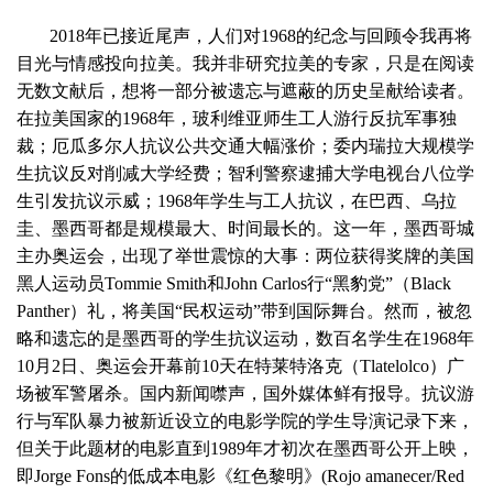
2018年已接近尾声，人们对1968的纪念与回顾令我再将
目光与情感投向拉美。我并非研究拉美的专家，只是在阅读
无数文献后，想将一部分被遗忘与遮蔽的历史呈献给读者。
在拉美国家的1968年，玻利维亚师生工人游行反抗军事独
裁；厄瓜多尔人抗议公共交通大幅涨价；委内瑞拉大规模学
生抗议反对削减大学经费；智利警察逮捕大学电视台八位学
生引发抗议示威；1968年学生与工人抗议，在巴西、乌拉
圭、墨西哥都是规模最大、时间最长的。这一年，墨西哥城
主办奥运会，出现了举世震惊的大事：两位获得奖牌的美国
黑人运动员Tommie Smith和John Carlos行“黑豹党”（Black
Panther）礼，将美国“民权运动”带到国际舞台。然而，被忽
略和遗忘的是墨西哥的学生抗议运动，数百名学生在1968年
10月2日、奥运会开幕前10天在特莱特洛克（Tlatelolco）广
场被军警屠杀。国内新闻噤声，国外媒体鲜有报导。抗议游
行与军队暴力被新近设立的电影学院的学生导演记录下来，
但关于此题材的电影直到1989年才初次在墨西哥公开上映，
即Jorge Fons的低成本电影《红色黎明》(Rojo amanecer/Red