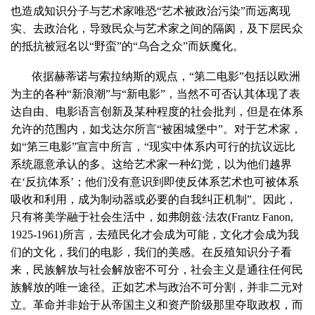
也造成知识分子与艺术家唯恐“艺术被政治污染”而远离现
实、去政治化，导致民众与艺术家之间的隔阂，及下层民众
的抵抗被冠名以“野蛮”的“乌合之众”而妖魔化。
依据赫蒂诺与索拉纳斯的观点，“第二电影”包括以欧洲
为主的各种“新浪潮”与“新电影”，当然不可否认其体现了表
达自由、电影语言创新及某种程度的社会批判，但是在体系
允许的范围内，如戈达尔所言“被困城堡中”。对于艺术家，
如“第三电影”宣言中所言，“现实中体系内可行的抗议远比
系统愿意承认的多。这给艺术家一种幻觉，以为他们越界
在‘反抗体系’；他们没有意识到即使反体系艺术也可被体系
吸收和利用，成为制动器或必要的自我纠正机制”。因此，
只有将美学融于社会生活中，如弗朗兹·法农(Frantz Fanon,
1925-1961)所言，去殖民化才会成为可能，文化才会成为我
们的文化，我们的电影，我们的美感。在反殖知识分子看
来，民族解放与社会解放密不可分，社会主义是通往任何民
族解放的唯一途径。正如艺术与政治不可分割，并非二元对
立。革命并非始于从帝国主义和资产阶级那里夺取政权，而