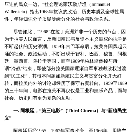
压迫的民众一边。”社会理论家沃勒斯坦（Immanuel
Wallerstein）指出1968年抗议的政治、历史本质及全球性属
性，年轻知识分子质疑等级分化的社会与政治关系。
尽管如此，“1968”在拉丁美洲并非一个历史的节点，因
为于拉美人民而言，反新旧殖民与反资本主义霸权的抗争是
不断起伏的历史浪潮。1959年古巴革命后，拉美各国风起云
涌的社会、政治运动，不断出现于智利、巴西、秘鲁、阿根
廷、墨西哥、乌拉圭等国，而至1989年柏林墙倒掉与所
谓“冷战”结束，即使部分拉美国家逐渐自军事独裁政权过渡
到“民主化”，其根本问题如新殖民主义与贫富分化并无好
转，而拉美内外的讨论却经历了保守右翼转向。1959至1989
的三十年间，电影在拉美不再仅仅是工业和娱乐产品，而与
社会、历史间有更为复杂的互动。
一. 阿根廷，“第三电影”（Third Cinema）与“新殖民主
义”
阿根廷历经1955、1962年军事政变，至1966年，贝隆主