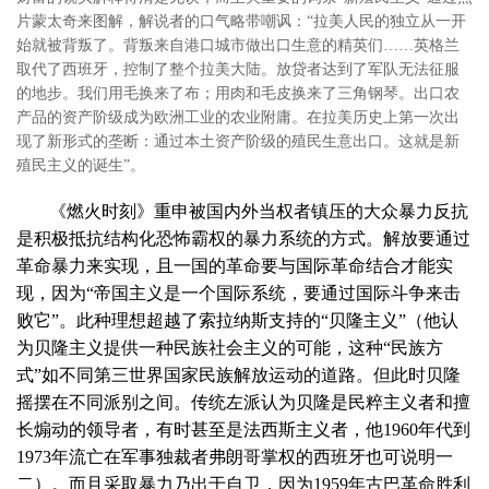
片蒙太奇来图解，解说者的口气略带嘲讽：“拉美人民的独立从一开
始就被背叛了。背叛来自港口城市做出口生意的精英们……英格兰
取代了西班牙，控制了整个拉美大陆。放贷者达到了军队无法征服
的地步。我们用毛换来了布；用肉和毛皮换来了三角钢琴。出口农
产品的资产阶级成为欧洲工业的农业附庸。在拉美历史上第一次出
现了新形式的垄断：通过本土资产阶级的殖民生意出口。这就是新
殖民主义的诞生”。
《燃火时刻》重申被国内外当权者镇压的大众暴力反抗
是积极抵抗结构化恐怖霸权的暴力系统的方式。解放要通过
革命暴力来实现，且一国的革命要与国际革命结合才能实
现，因为“帝国主义是一个国际系统，要通过国际斗争来击
败它”。此种理想超越了索拉纳斯支持的“贝隆主义”（他认
为贝隆主义提供一种民族社会主义的可能，这种“民族方
式”如不同第三世界国家民族解放运动的道路。但此时贝隆
摇摆在不同派别之间。传统左派认为贝隆是民粹主义者和擅
长煽动的领导者，有时甚至是法西斯主义者，他1960年代到
1973年流亡在军事独裁者弗朗哥掌权的西班牙也可说明一
二）。而且采取暴力乃出于自卫，因为1959年古巴革命胜利