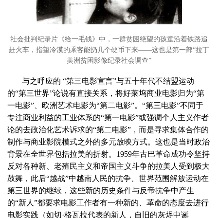
社会批判纪录片《给一毛钱》中，一群贫困绝望的孩童沿着铁路追
赶火车，指望冷漠的乘客能扔几个硬币下来——这也是第一部“拉丁
美洲贫困影像纪录社会调查”
与之呼应的 “第三电影宣言”与五十年代不结盟运动
的“第三世界”论说有直接关系，将好莱坞商业电影归为“第
一电影”、欧洲艺术电影为“第二电影”。“第三电影”不同于
专注商业利益的工业体系的“第一电影”或强调个人主义作者
论的去政治化艺术诉求的“第二电影”，而是寻求集体合作的
制作与商业影院模式之外的多元放映方式。这也是当时政治
背景在全世界包括拉美的折射。1959年古巴革命成功令坚持
反对各种新、老殖民主义和帝国主义斗争的拉美人受到极大
鼓舞，此后“越战”中越南人民的抗争、世界范围解放运动在
第三世界的继续，这些新的历史条件与反帝抗争中产生
的“新人”都要求电影工作者有一种新的、革命的态度去进行
电影实践（如切·格瓦拉代表的新人，自旧的灰烬中诞