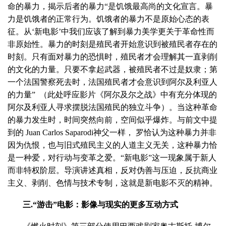
命的暴力，揭示后者的暴力“是饥饿最高尚的文化宣言。暴
力是饥饿者的正常行为。饥饿者的暴力不是原始心态的表
征。从‘新电影’中我们应该了解到暴力美学更关于革命性而
非原始性。暴力的时刻是殖民者开始意识到被殖民者存在的
时刻。只有面对暴力的恐惧时，殖民者才会理解其一直剥削
的文化的力量。只要不拿起武器，被殖民者不过是奴隶；第
一个法国警察死去时，法国殖民者才会意识到阿尔及利亚人
的力量” （此处呼应影片《阿尔及尔之战》中有充分体现的
阿尔及利亚人寻求摆脱法国殖民的独立斗争）。当这种革命
的暴力发生时，时间突然向前，空间似乎爆炸。与前文中提
到的 Juan Carlos Saparodi神父一样， 罗恰认为这种暴力并非
因为仇恨，也与旧式殖民主义的人道主义无关，这种暴力恰
是一种爱，对行动与变革之爱。“新电影”这一现象属于新人
而非特权阶层。导演讲述真相，反对伪善与压迫，反抗商业
主义、剥削、色情与技术专制，这就是新电影不灭的精神。
三.“游击”电影：影像与现实的更多互动方式