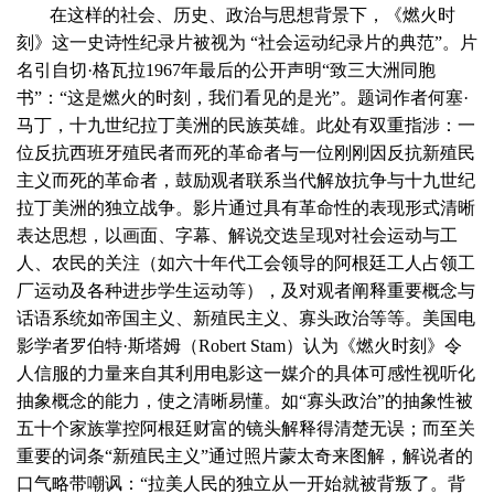
在这样的社会、历史、政治与思想背景下，《燃火时
刻》这一史诗性纪录片被视为 “社会运动纪录片的典范”。片
名引自切·格瓦拉1967年最后的公开声明“致三大洲同胞
书”：“这是燃火的时刻，我们看见的是光”。题词作者何塞·
马丁，十九世纪拉丁美洲的民族英雄。此处有双重指涉：一
位反抗西班牙殖民者而死的革命者与一位刚刚因反抗新殖民
主义而死的革命者，鼓励观者联系当代解放抗争与十九世纪
拉丁美洲的独立战争。影片通过具有革命性的表现形式清晰
表达思想，以画面、字幕、解说交迭呈现对社会运动与工
人、农民的关注（如六十年代工会领导的阿根廷工人占领工
厂运动及各种进步学生运动等），及对观者阐释重要概念与
话语系统如帝国主义、新殖民主义、寡头政治等等。美国电
影学者罗伯特·斯塔姆（Robert Stam）认为《燃火时刻》令
人信服的力量来自其利用电影这一媒介的具体可感性视听化
抽象概念的能力，使之清晰易懂。如“寡头政治”的抽象性被
五十个家族掌控阿根廷财富的镜头解释得清楚无误；而至关
重要的词条“新殖民主义”通过照片蒙太奇来图解，解说者的
口气略带嘲讽：“拉美人民的独立从一开始就被背叛了。背