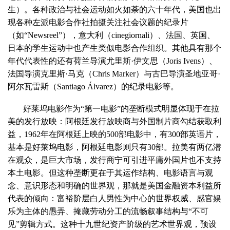
生）。各种政治与社会运动如火如荼的六十年代，美国也出
现各种左派电影合作社拍摄关注社会议题的纪录片
（如“Newsreel”），意大利（cinegiornali）、法国、英国、
日本的学生运动中也产生类似电影合作组织。其他具有那个
年代代表性的还有荷兰导演尤里斯·伊文思（Joris Ivens）、
法国导演克里斯·马克（Chris Marker）与古巴导演圣地亚哥·
阿尔瓦雷斯（Santiago Álvarez）的纪录电影等。
好莱坞电影作为“第一电影”的垄断模式明显体现于在拉
美的发行放映：阿根廷发行放映商与外国制片商勾结获取利
益，1962年在阿根廷上映的500部电影中，有300部英语片，
基本是好莱坞电影，阿根廷电影则只有30部。拉美有两亿潜
在观众，是巨大市场，发行商宁可引进平庸外国片也不支持
本土电影。但这种垄断更在于其运作结构、电影语言与观
念、意识形态和明确的世界观，那就是美国金融资本利益所
代表的倾向：富裕阶层白人男性为中心的世界权威、感官娱
乐为主体的愚弄、掩藏劳动分工的流畅叙事结构与“不可
见”剪辑方式。这种十九世纪资产阶级的艺术世界观，预设