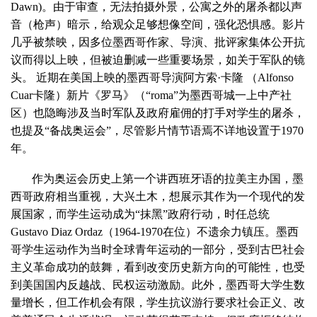
Dawn)。由于审查，无法拍摄外景，公寓之外的屠杀都以声
音（枪声）暗示，给观众足够想像空间，强化恐惧感。影片
几乎被禁映，因多位墨西哥作家、导演、批评家集体公开抗
议而得以上映，但被迫删减一些重要场景，如关于军队的镜
头。 近期在美国上映的墨西哥导演阿方索·卡隆 （Alfonso
Cuar卡隆）新片《罗马》（“roma”为墨西哥城一上中产社
区）也隐晦涉及当时军队及政府雇佣的打手对学生的屠杀，
也提及“备战奥运会”，尽管影片情节语焉不详地设置于1970
年。
作为奥运会历史上第一个讲西班牙语的拉美主办国，墨
西哥政府相当重视，大兴土木，想展示其作为一个现代的发
展国家，而学生运动成为“抹黑”政府行动，时任总统
Gustavo Diaz Ordaz（1964-1970在位）不遗余力镇压。墨西
哥学生运动作为当时全球青年运动的一部分，受到古巴社会
主义革命成功的鼓舞，看到改变历史新方向的可能性，也受
到美国国内反越战、民权运动激励。此外，墨西哥大学生数
量增长，但工作机会有限，学生抗议游行要求社会正义、改