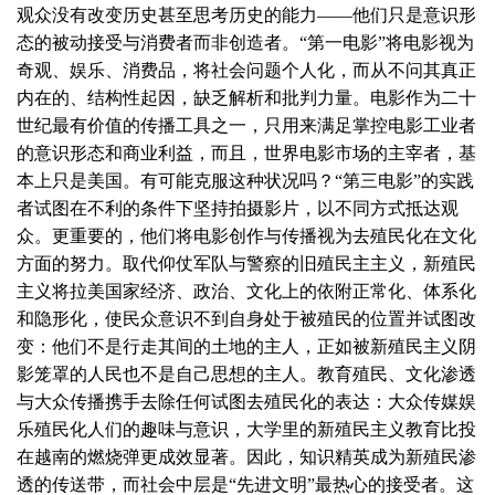
观众没有改变历史甚至思考历史的能力——他们只是意识形
态的被动接受与消费者而非创造者。“第一电影”将电影视为
奇观、娱乐、消费品，将社会问题个人化，而从不问其真正
内在的、结构性起因，缺乏解析和批判力量。电影作为二十
世纪最有价值的传播工具之一，只用来满足掌控电影工业者
的意识形态和商业利益，而且，世界电影市场的主宰者，基
本上只是美国。有可能克服这种状况吗？“第三电影”的实践
者试图在不利的条件下坚持拍摄影片，以不同方式抵达观
众。更重要的，他们将电影创作与传播视为去殖民化在文化
方面的努力。取代仰仗军队与警察的旧殖民主主义，新殖民
主义将拉美国家经济、政治、文化上的依附正常化、体系化
和隐形化，使民众意识不到自身处于被殖民的位置并试图改
变：他们不是行走其间的土地的主人，正如被新殖民主义阴
影笼罩的人民也不是自己思想的主人。教育殖民、文化渗透
与大众传播携手去除任何试图去殖民化的表达：大众传媒娱
乐殖民化人们的趣味与意识，大学里的新殖民主义教育比投
在越南的燃烧弹更成效显著。因此，知识精英成为新殖民渗
透的传送带，而社会中层是“先进文明”最热心的接受者。这