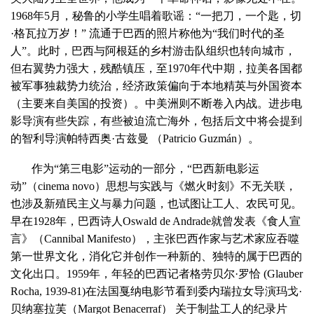
1968年5月，秘鲁的小学生唱着歌谣：“一把刀，一个匙，切
·格瓦拉万岁！” 流通于巴西的照片称他为“我们时代的圣
人”。此时，巴西与阿根廷的乡村游击队组织也转向城市，
但右翼势力强大，残酷镇压，至1970年代中期，拉美各国都
被军事独裁势力统治，经济政策偏向于本地精英与外国资本
（主要来自美国的投资）。中美洲则不断卷入内战。进步电
影导演有些失踪，有些被迫流亡海外，包括后文中将会提到
的智利导演帕特西奥·古兹曼 （Patricio Guzmán）。
作为“第三电影”运动的一部分，“巴西新电影运
动”（cinema novo）思想与实践与《燃火时刻》不无关联，
也涉及新殖民主义与暴力问题，也试图让工人、农民可见。
早在1928年，巴西诗人Oswald de Andrade就曾发表《食人宣
言》（Cannibal Manifesto），主张巴西作家与艺术家应吞噬
第一世界文化，消化它并创作一种新的、独特的属于巴西的
文化出口。1959年，年轻的巴西记者格劳贝尔·罗恰 (Glauber
Rocha, 1939-81)在法国戛纳电影节看到委内瑞拉女导演玛戈·
贝纳塞拉芙（Margot Benacerraf） 关于制盐工人的纪录片