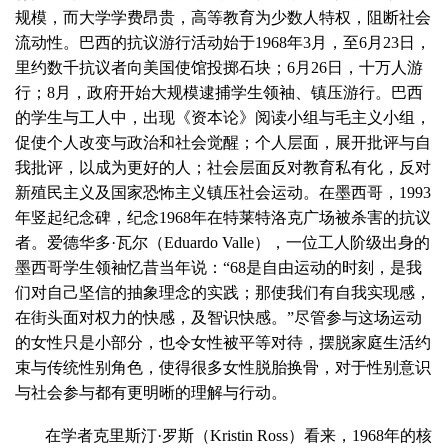
规模，而大学学费昂贵，高等教育为少数人特权，阻断社会
流动性。巴西的抗议游行活动始于1968年3月，至6月23日，
里约数千抗议者向美国使馆投掷石块；6月26日，十万人游
行；8月，政府开始大规模逮捕学生领袖、镇压游行。巴西
的学生与工人中，出现《资本论》阅读小组与毛主义小组，
促使个人改变与政治和社会觉醒；个人层面，展开批评与自
我批评，以成为更好的人；社会层面反对教育私有化，反对
新殖民主义及国家恐怖主义镇压社会运动。在墨西哥，1993
年竖起纪念碑，纪念1968年在特莱特洛克广场被杀害的抗议
者。爱德华多·瓦尔（Eduardo Valle），一位工人阶级出身的
墨西哥学生领袖忆昔当年说：“68是自由运动的时刻，是我
们对自己坚信的抽象理念的实践；那使我们有自我实现感，
在街头面对权力的快感，及智识快感。”尽管参与这场运动
的女性只是小部分，也令女性被平等对待，摆脱家庭生活约
束与传统性别角色，使得很多女性脱胎换骨，对于性别意识
与社会参与都有更明晰的理解与行动。
在学者克里斯汀·罗斯（Kristin Ross）看来，1968年的核