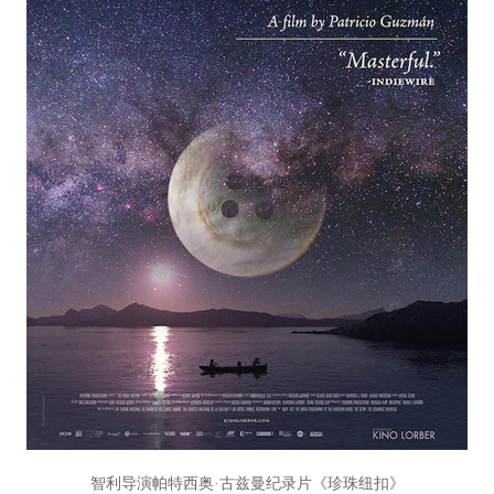
智利导演帕特西奥·古兹曼纪录片《珍珠纽扣》