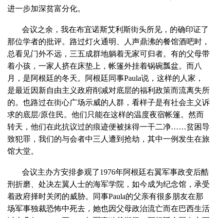
进一步加深贫富分化。
会议之余，我在布宜诺斯艾利斯街头所见，的确印证了
那位学者的批评。路过灯火通明、人声鼎沸的餐馆酒吧时，
总看见门外不远，三五成群地躺着无家可归者。有的父母带
着小孩，一家人挤在床垫上，帐篷外挂着锅碗瓢盆。而八
月，是阿根廷的冬天。阿根廷同事Paula说，这样的人家，
是最近因新自由主义政府削减对底层的福利政策而流离失所
的。也路过在街心广场示威的人群，看样子是有社会主义诉
求的底层/原住民。他们只能在这样的温度夜宿帐篷。然而
转天，他们在此抗议过的痕迹便被抹得一干二净……贫困导
致犯罪，我们的与会者中三人遭到抢劫，其中一例发生在旅
馆大堂。
会议主办方安排参观了1976年阿根廷右翼军事政变后酷
刑折磨、处决左翼人士的海军学院，如今成为纪念馆，承受
着政府择时关闭的威胁。同事Paula的父亲有很多朋友在那
场军事独裁恐怖中死去，她也因父母政治流亡而在巴西生活