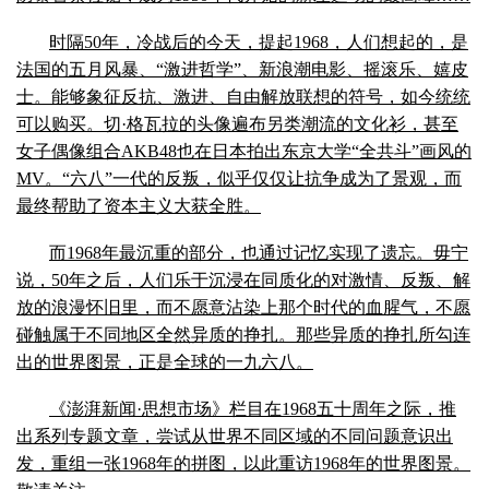
时隔50年，冷战后的今天，提起1968，人们想起的，是
法国的五月风暴、“激进哲学”、新浪潮电影、摇滚乐、嬉皮
士。能够象征反抗、激进、自由解放联想的符号，如今统统
可以购买。切·格瓦拉的头像遍布另类潮流的文化衫，甚至
女子偶像组合AKB48也在日本拍出东京大学“全共斗”画风的
MV。“六八”一代的反叛，似乎仅仅让抗争成为了景观，而
最终帮助了资本主义大获全胜。
而1968年最沉重的部分，也通过记忆实现了遗忘。毋宁
说，50年之后，人们乐于沉浸在同质化的对激情、反叛、解
放的浪漫怀旧里，而不愿意沾染上那个时代的血腥气，不愿
碰触属于不同地区全然异质的挣扎。那些异质的挣扎所勾连
出的世界图景，正是全球的一九六八。
《澎湃新闻·思想市场》栏目在1968五十周年之际，推
出系列专题文章，尝试从世界不同区域的不同问题意识出
发，重组一张1968年的拼图，以此重访1968年的世界图景。