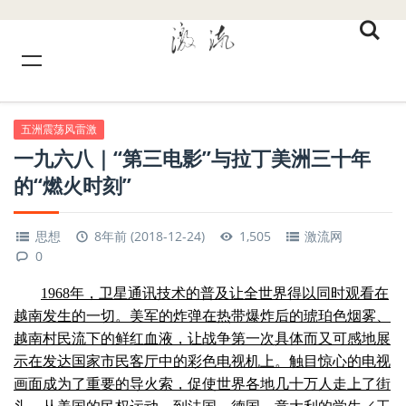
五洲震荡风雷激
一九六八｜“第三电影”与拉丁美洲三十年
的“燃火时刻”
思想
8年前 (2018-12-24)
1,505
激流网
0
1968年，卫星通讯技术的普及让全世界得以同时观看在
越南发生的一切。美军的炸弹在热带爆炸后的琥珀色烟雾、
越南村民流下的鲜红血液，让战争第一次具体而又可感地展
示在发达国家市民客厅中的彩色电视机上。触目惊心的电视
画面成为了重要的导火索，促使世界各地几十万人走上了街