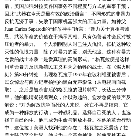
后，美国加强对拉美各国事务不同程度与方式的军事干预，
因此“武器在今天是最有效的政治语言”，不同形式的非暴力
反抗无济于事，失败于国家机器强大的压迫力量。如神父
Juan Carlos Saparodi的“解放神学”所言：“暴力关于真相与诚
恳。武装革命的价值在于揭示真相。只有伪善者才会反对被
压迫者的暴力。一个人剥削别人时已注入仇恨。抵抗这种毁
灭性的仇恨力量，除了对暴力的爱，别无他途。这种有暴力
之爱的战士本质上是爱真理的高尚形式。” 格瓦拉便是这样
用革命暴力反抗新殖民主义并为之牺牲的战士。在《燃火时
刻》第80分钟处，出现格瓦拉于1967年在玻利维亚被害后，
民众悼念与西方记者拍照的黑白无声影像（从电视画面截
取）。之后是被杀害后的格瓦拉的照片特写，长达三分钟
里，他的眼睛凝视着观众，伴以激越的、愈发急促的鼓声及
解说：“对为解放抗争而死的人来说，死亡不再是结束。它
成为一种解放的行动，一种战利品。选择自己死的人，也选
择了自己的生。他已成为生命与解放本身。在他的革命行动
中，这位拉丁美洲人找到他的存在”。格瓦拉之死震荡了拉
美大陆乃至全世界，他成为一个革命神话，影像无处不在。