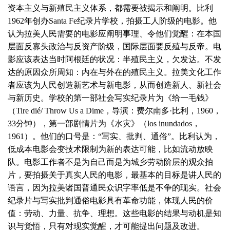
资本主义与新殖民主义体系，都需要被揭示和阐明。比利
1962年创办Santa Fe纪录片学校，拍摄工人阶级的电影。他
认为拉美人民需要的电影应阐明事理、令他们觉醒：在本国
层面反寡头政治与反资产阶级，国际层面要反殖与反帝。电
影应该表达当时阿根廷的状况：半殖民主义，欠发达。不发
达的原因众所周知：内在与外在的殖民主义。拉美文化工作
者应该为人民创造新艺术与新电影，从而创造新人、新社会
与新历史。学校的第一部社会写实纪录片为《给一毛钱》
（Tire dié/ Throw Us a Dime，导演：费尔南多·比利，1960，
33分钟），第一部剧情片为《水灾》（los inundados，
1961）。他们的口号是：“写实、批判、通俗”。比利认为，
低成本电影会变技术限制为新的表达可能，比如流动放映
队。电影工作者不是为自己而是为城乡劳动阶层的观众拍
片，要拍摄关于真实人民的电影，最基本的目标是讲人民的
语言，因为拉美诸国普通民众识字率低是不争的现实。社会
纪录片与写实批判通俗电影具有革命功能，体现人民的价
值：劳动、力量、抗争、理想。这些电影的结果与动机是知
识与觉悟，只有对现实觉醒，才可能提出问题及改进。