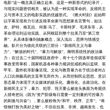
电影”这一概念真正确立起来。这是一种新形式的纪录片，
与现实问题密切相关，被认为是一种实现革命的、反殖民主
义与资本主义的电影实践的优越形式。《燃火时刻》起始即
以字幕呈现有力引述反殖革命家与思想家名言警句，如法
农、萨特、格瓦拉、何塞·马丁、卡斯特罗、毛泽东等，从
革命理论到运动实践、从阿根廷到整个拉美乃至“第三世
界”、从具体影像到抽象概念，深入浅出，思辨与情感交
融。影片分为彼此关联的三部分：“新殖民主义与暴
力”、“解放的时代”、“暴力与解放”。阐明系统性的政治暴
力：在过去二十届阿根廷政府中，有十七个因选举造假或军
事政变而掌权，国家机器各种暴力规训惩戒机构以监狱、装
甲车、轰炸机等影像呈现。文化与教育暴力在于统治者对占
人口比例极高的文盲率无所作为，从而控制民众思想。意识
形态暴力体现于大众媒体的娱乐化、庸俗化、去政治化。在
新殖民主义下，暴力、犯罪、毁灭要么被改头换面为奇观供
人猎奇把玩（因为“资产阶级每日需要一定剂量的可控暴力
的刺激与兴奋”），要么被粉饰为“和平、秩序、正常”。“将
怪物打扮为美好之物”，不但在拉美、非洲、越南发生，也