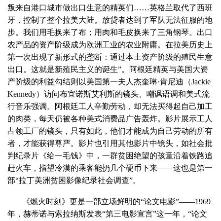
叛来自港口城市做出口生意的精英们……英格兰取代了西班
牙，控制了整个拉美大陆。放贷者达到了军队无法征服的地
步。我们用毛换来了布；用肉和毛皮换来了三角钢琴。出口
农产品的资产阶级成为欧洲工业的农业附庸。在拉美历史上
第一次出现了新形式的垄断：通过本土资产阶级的殖民生意
出口。这就是新殖民主义的诞生”。阿根廷精英与美国大资
产阶级的利益勾结则以美国第一夫人杰奎琳·肯尼迪（Jackie
Kennedy）访问布宜诺斯艾利斯的镜头、嘲讽语调和美式流
行音乐强调。阿根廷工人辛勤劳动，却无法买得起自己加工
的肉类，每天仍被各种美式消费品广告轰炸。影片展示工人
占领工厂的镜头，只有如此，他们才能成为自己劳动的所有
者，才能获得尊严。影片也引用其他影片中镜头，如社会批
判纪录片《给一毛钱》中，一群贫困绝望的孩童沿着铁路追
赶火车，指望冷漠的乘客能扔几个硬币下来——这也是第一
部“拉丁美洲贫困影像纪录社会调查”。
《燃火时刻》更是一部立场鲜明的“论文电影”——1969
年，赫蒂诺与索拉纳斯发表“第三电影宣言”这一年，“论文