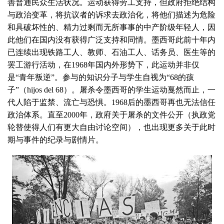
善普通民众生活状况。运动获得劳工支持，但政府拒绝结构
与政治变革，将抗议者的诉求去政治化，将他们描述为危险
和具破坏性的、精力过剩而无所事事的中产阶级年轻人，因
此他们在国内没有获得广泛支持和同情。墨西哥此前十年内
已连续出现铁路工人、教师、石油工人、话务员、医生等的
罢工游行活动，在1968年国内外形势下，此运动并非仅
是“青年叛逆”。参与的知识分子与学生自视为“68的孩
子”（hijos del 68）。屠杀令墨西哥的学生运动戛然而止，一
代人陷于监禁、流亡与恐惧。1968后的墨西哥再也无法信任
政治体系。直至2000年，政府关于屠杀的文件公开（执政党
轮替使得人们有更大自由讨论空间），也出现更多关于此时
期与事件的纪录与剧情片。