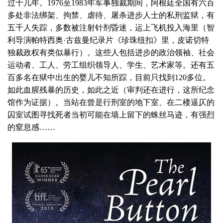
过十几年。1976至1983年军事独裁期间，阿根廷全国有六百
多处非法绑架、拘禁、虐待、屠杀进步人士的私刑监狱，有
五千人失踪，多数被注射针剂昏迷，运上飞机投入海里（智
利导演帕特西奥·古兹曼纪录片《珍珠纽扣》里，皮诺切特
独裁政权有类似暴行）。这些人包括进步的政治领袖、社会
运动者、工人、劳工组织领导人、学生、艺术家等。还有五
百多名在狱中出生的婴儿不知所踪，目前只找到120多位。
如此血腥残暴的历史，如此之近（审判还在进行，这所纪念
馆作为证据）。当站在曾是行刑室的地下室、在二楼逼仄的
囚室试图寻找死者当初可能在墙上留下的蛛丝马迹，有强烈
的窒息感……