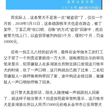
而实际上，这条警犬不是第一次“被盗窃”了，仅仅一个
月前，2018年5月31日，这条德国牧羊犬也是在路边，被丁
某甲、丁某乙用“吹口哨、召唤”的方式“盗窃”回家中，然后
被警方找上门，以盗窃罪被判拘役5个月，缓刑7个月，罚金
10000元。
还有一份正儿八经的起诉书，最终在金华做木工的打工
父子背了一个刑责还要赔偿一万大洋。据检察院出示的审讯
笔录显示，犯罪嫌疑人在多湖派出所附近路口发现这只牧羊
犬的时候，吹了一声口哨，这只狗就自己跑了过来，二名犯
罪嫌疑人一路呼唤将狗带回了家，途中狗还走错过路，被嫌
疑人一声口哨给呼唤了回来。
这只警犬真是听话，陌生人随便喊一声就跟别人回家
了，就这样子能当警犬？但是按照庭审资料显示，这只牧羊
犬是多湖派出所以人民币15000元价格从金华市公安局警犬