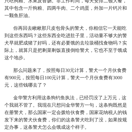
只吃狗粮、水果及香肠。非工作时间，每天安排二顿大餐，
其中包含一斤狗粮、四两牛肉、二个鸡蛋，外加一片钙片和
一颗鱼肝油。
你再回去瞅瞅那只皮包骨头的警犬，你相信它一天能吃
到这些东西吗？这些东西全吃进肚子里，活动量不够大的警
犬早就肥成猪了好吗，还有必要饿的去垃圾桶找食物吗？实
际上，就算只是把剩菜剩饭直接倒给警犬，它也不至于饿成
这个地步。
那么问题来了，按照每日30元计算，警犬一个月伙食费
有900元，按照每日100元计算，警犬一个月伙食费有3000
元，这些钱哪去了？
金华警方利用这条狗钓鱼执法，已经罚没了上万元，这
个我就不管了。我现在只想问金华警方一句，这条狗既然是
在册警犬，那么国家一定会拨给伙食费，国家花纳税人的钱
发下来的警犬伙食费，你们的这条警犬吃到了没，如果按规
定办事，这条警犬怎么会饿成这个样子。