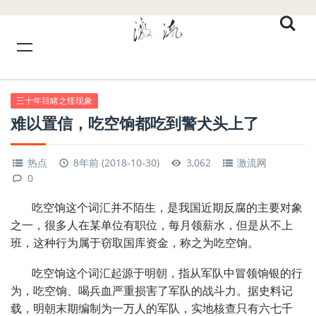
三十年目睹之怪现象
难以置信，吃空饷都吃到警犬头上了
热点
8年前 (2018-10-30)
3,062
激流网
0
吃空饷这个词汇并不陌生，是我国近期反腐的主要对象
之一，很多人在某单位有职位，每月领薪水，但是从不上
班，这种行为属于窃取国库资金，称之为吃空饷。
吃空饷这个词汇起源于明朝，指从军队中冒领饷银的行
为，吃空饷、喝兵血严重损害了军队的战斗力。据史料记
载，明朝末期编制为一万人的军队，实地核查只有六七千