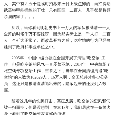
人，其中有四五千是临时招募来应付上级点卯的，而扛得动
武器铠甲能操练的丁壮，只有区区一二百人，几乎都是将领
亲属的家丁。。。
所以，当你看到明朝史书上一万人的军队被满清一千人
全歼的时候千万不要惊讶，因为那实际上是一千人打一二百
人，全歼太正常了。而改革开放之后，吃空饷的行为已经蔓
延到了政府和事业单位之中。
2005年，中国中编办就在全国开展了清理"吃空饷"工
作，但是吃空饷的风气一直屡禁不绝，2014年，中央组织了
吃空饷专项整治工作，重拳之下，当年在全国清理清退"吃
空饷"的人数为162629人，16万人啊，全国总共才多少公务
员，这还只是被清查清退出来的，隐蔽起来的还没列入数
据。
随着这几年的铁腕打击，高压反腐，吃空饷的歪风邪气
被一扫而空，但是没想到，在2018年，我们居然在一条警犬
身上看到了吃空饷死灰复燃的痕迹。