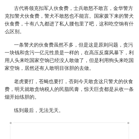
古代将领克扣军人伙食费，士兵敢怒不敢言，金华警方
克扣警犬伙食费，警犬不敢怒也不能言。国家拨下来的警犬
伙食费，十有八九都进了私人腰包里了吧，这和吃空饷有什
么区别。
一条警犬的伙食费虽然不多，但是这是原则问题，贪污
一块钱和贪污一亿元性质是一样的，在高压反腐风暴下，利
用人头来吃国家空饷已经没人敢做了，但是利用狗头来吃国
家空饷，居然还有人敢明目张胆的去做。
老虎要打，苍蝇也要打，否则今天敢贪这只警犬的伙食
费，明天就敢贪纳税人的民脂民膏，惊天巨贪都是从收一条
烟开始练胆的。
练到最后，无法无天。