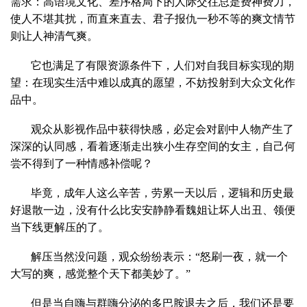
需求：高语境文化、差序格局下的人际交往总是费神费力，
使人不堪其扰，而直来直去、君子报仇一秒不等的爽文情节
则让人神清气爽。
它也满足了有限资源条件下，人们对自我目标实现的期
望：在现实生活中难以成真的愿望，不妨投射到大众文化作
品中。
观众从影视作品中获得快感，必定会对剧中人物产生了
深深的认同感，看着逐渐走出狭小生存空间的女主，自己何
尝不得到了一种情感补偿呢？
毕竟，成年人这么辛苦，劳累一天以后，逻辑和历史最
好退散一边，没有什么比安安静静看魏姐让坏人出丑、领便
当下线更解压的了。
解压当然没问题，观众纷纷表示：“怒刷一夜，就一个
大写的爽，感觉整个天下都美妙了。”
但是当自嗨与群嗨分泌的多巴胺退去之后，我们还是要