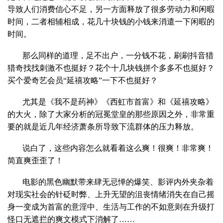
导致人们消费信心不足，另一方面释放了很多劳动力和闲暇
时间，二者相辅相成，花几十块钱的小钱来消遣一下闲暇的
时间。
那么同样的道理，足不出户，一分钱不花，刷刷抖音猎
猎奇找找刺激不也挺好？花个十几块钱拼个多多不也挺好？
买个爱奇艺会员“延禧攻略”一下不也挺好？
尤其是《我不是药神》《西虹市首富》和《延禧攻略》
的大火，除了大家分析的冠冕堂皇的那些原因之外，非常重
要的就是近几年经济萧条所导致下流群体的压力释放。
说白了，这些内容怎么就看着这么爽！很爽！非常爽！
简直爽歪歪了！
电影的黑色幽默带来肆无忌惮的爆笑、影评内外夹杂着
对现实社会的针砭时弊、上升无望的沮丧情绪消失在自己摇
身一变成为首富的意淫中、生活与工作的不如意则在升级打
怪口无遮拦的爽文模式下消解了……