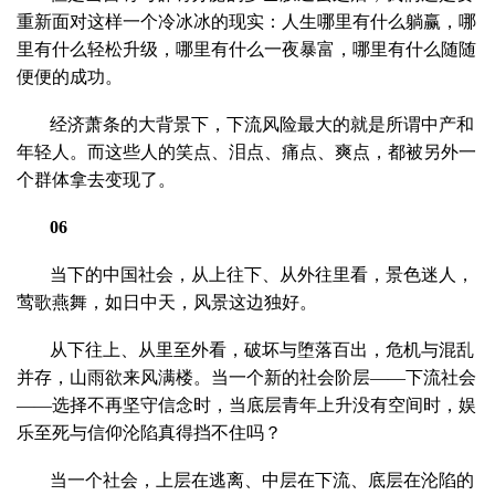
重新面对这样一个冷冰冰的现实：人生哪里有什么躺赢，哪
里有什么轻松升级，哪里有什么一夜暴富，哪里有什么随随
便便的成功。
经济萧条的大背景下，下流风险最大的就是所谓中产和
年轻人。而这些人的笑点、泪点、痛点、爽点，都被另外一
个群体拿去变现了。
06
当下的中国社会，从上往下、从外往里看，景色迷人，
莺歌燕舞，如日中天，风景这边独好。
从下往上、从里至外看，破坏与堕落百出，危机与混乱
并存，山雨欲来风满楼。当一个新的社会阶层——下流社会
——选择不再坚守信念时，当底层青年上升没有空间时，娱
乐至死与信仰沦陷真得挡不住吗？
当一个社会，上层在逃离、中层在下流、底层在沦陷的