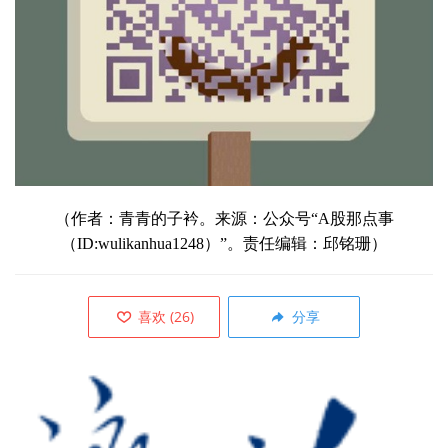
（
作者：青青的子衿
。来源：公众号“A股那点事
（ID:wulikanhua1248）”。责任编辑：邱铭珊）
喜欢
(
26
)
分享