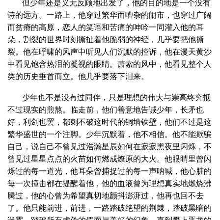
但少年还是义无反顾地出发了，他的目的地是一个没有
诗的远方。一路上，他穿过繁华而嘈杂的闹市，也穿过广阔
而贫瘠的高原，恋人的笑语和苦痛的呻吟一同灌入他的耳
朵，割裂的世界时刻撕扯着他脆弱的神经，几乎要把他撕
裂。他在呼啸的风声中听见人们沉默的控诉，他在漫天黄沙
中看见饱含热泪的凝视的眼睛。萧索的风中，他看见整个人
类的历史垂首而立。他几乎要落下泪来。
少年也不是没有过同伴，只是理想的伟大与崇高终究抵
不过现实的煎熬。临走前，他们善意地告诫少年，长矛也
好，利剑也罢，都刺不破这时代的铜墙铁壁，他们不过是这
繁华盛世的一个注脚。少年沉默着，他不相信。他不能欺骗
自己，说自己不曾见过浩瀚星辰如何在寂寂黑夜里闪烁，不
曾见过星星点点的火苗如何燃成燎原的大火。他眼睛里曾闪
烁过的每一道光，他耳朵曾捕捉过的每一声呐喊，他心脏的
每一次撞击都在提醒着他，他的血液曾为理想真实地燃烧沸
腾过，他的心曾为希望真切地颤抖澎湃过，他再也回不去
了。他只能前进，前进，一路踏破绝望的荆棘，踏破黑暗的