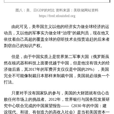
图八：美、日GDP的对比 资料来源：美联储网站资料
https://fred.stlouisfed.org
由此可见，美帝国主义以他的经济实力做全球经济的运
动员，又以他的军事实力做全球“治理”的裁判员，现在他又
依仗着自己高超的覆盖全球的窃听技术去指责追赶的后来者
剽窃自己的知识产权。
但是，由于中国实质上是世界第二军事大国（俄罗斯虽
然在核武器和科技上面要优越于中国，但是他没有强大的经
济做后盾，其2017年的军费开支仅仅是中国的29%），美国
完全不可能像制裁日本那样来制裁中国，美国就必须换一个
打法。
只要对手没有国家队的参与，美国的大财团就有信心击
败任何市场上的挑战者。2012年，世界银行与国务院发展研
究中心联合完成的中国展望报告——《2030 年的中国：建
设现代、和谐、有创造力的高收入社会》是当初美国资本一