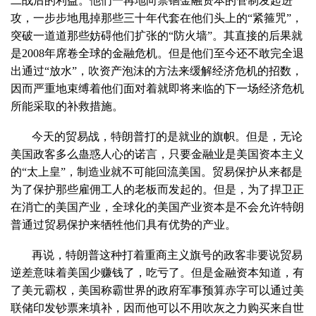
二战后的利益。他们一再地向禁锢金融资本的管制发起进
攻，一步步地甩掉那些三十年代套在他们头上的“紧箍咒”，
突破一道道那些妨碍他们扩张的“防火墙”。其直接的后果就
是2008年席卷全球的金融危机。但是他们至今还不敢完全退
出通过“放水”，吹资产泡沫的方法来缓解经济危机的招数，
因而严重地束缚着他们面对着就即将来临的下一场经济危机
所能采取的补救措施。
今天的贸易战，特朗普打的是就业的旗帜。但是，无论
美国政客多么蛊惑人心的诺言，只要金融业是美国资本主义
的“太上皇”，制造业就不可能回流美国。贸易保护从来都是
为了保护那些雇佣工人的老板而发起的。但是，为了捍卫正
在消亡的美国产业，全球化的美国产业资本是不会允许特朗
普通过贸易保护来牺牲他们具有优势的产业。
再说，特朗普这种打着重商主义旗号的政客非要说贸易
逆差意味着美国少赚钱了，吃亏了。但是金融资本知道，有
了美元霸权，美国称霸世界的政府军事预算赤字可以通过美
联储印发钞票来填补，因而他可以不用吹灰之力购买来自世