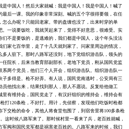
我是中国人！然后大家就喊：我是中国人！我是中国人！喊了
的最后一课。我的印象非常深刻。喊的五个字很得要领，在任
，怎么办呢？只能回老家。带的盘缠也没了，出来时穿的单
吧。一说要饭吃，我就哭起来了，觉得不好意思，很难受。实
你们不是要饭的，是逃难的，我们都是中国人，这个年头没法
我们家七百华里，走了十几天就到家了。问家里周边的情况，
么多人驻下。那时八路军还没到，地下党组织游击队，领头的
一任院长，后来当教育部副部长，老地下党员，刚从国民党监
联系两个党员，他们三个人开会，组织游击队。组织游击队一
伙子多得是。枪不好弄。有人说，国民党南逃时，公安局有三
动员他找出来，结果找到那人，那人不愿说。反复给他做工
城里有维持会，国民党走了，有汉奸组织的维持会，维持会有
条枪打120条枪，不好打。用计，先侦察，发现他们吃饭时枪都
下交枪的命令，其他人将食堂包围了，到宿舍里将100多条枪
了。这时候八路军来了。那时候村里一看来了兵，老百姓就喊，
方军阀和国民党军都是祸害老百姓的。八路军来的时候，我们