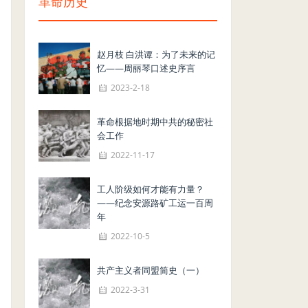
革命历史
赵月枝 白洪谭：为了未来的记
忆——周丽琴口述史序言
2023-2-18
革命根据地时期中共的秘密社
会工作
2022-11-17
工人阶级如何才能有力量？
——纪念安源路矿工运一百周
年
2022-10-5
共产主义者同盟简史（一）
2022-3-31