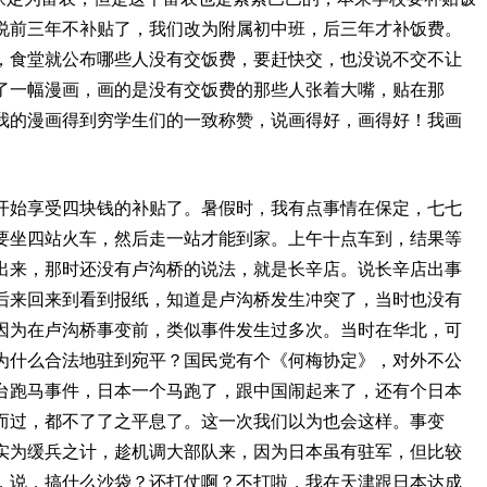
说前三年不补贴了，我们改为附属初中班，后三年才补饭费。
，食堂就公布哪些人没有交饭费，要赶快交，也没说不交不让
了一幅漫画，画的是没有交饭费的那些人张着大嘴，贴在那
我的漫画得到穷学生们的一致称赞，说画得好，画得好！我画
开始享受四块钱的补贴了。暑假时，我有点事情在保定，七七
要坐四站火车，然后走一站才能到家。上午十点车到，结果等
出来，那时还没有卢沟桥的说法，就是长辛店。说长辛店出事
后来回来到看到报纸，知道是卢沟桥发生冲突了，当时也没有
因为在卢沟桥事变前，类似事件发生过多次。当时在华北，可
为什么合法地驻到宛平？国民党有个《何梅协定》，对外不公
台跑马事件，日本一个马跑了，跟中国闹起来了，还有个日本
而过，都不了了之平息了。这一次我们以为也会这样。事变
，实为缓兵之计，趁机调大部队来，因为日本虽有驻军，但比较
，说，搞什么沙袋？还打仗啊？不打啦，我在天津跟日本达成