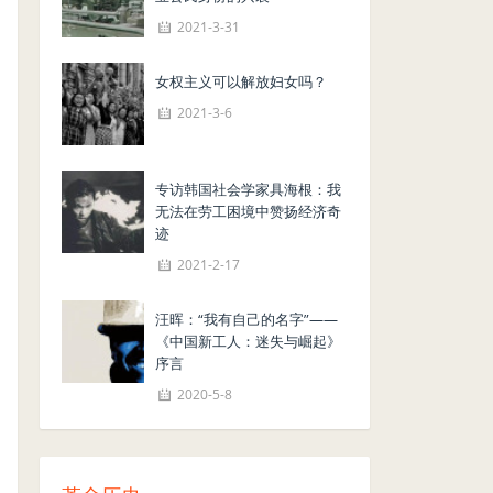
2021-3-31
女权主义可以解放妇女吗？
2021-3-6
专访韩国社会学家具海根：我
无法在劳工困境中赞扬经济奇
迹
2021-2-17
汪晖：“我有自己的名字”——
《中国新工人：迷失与崛起》
序言
2020-5-8