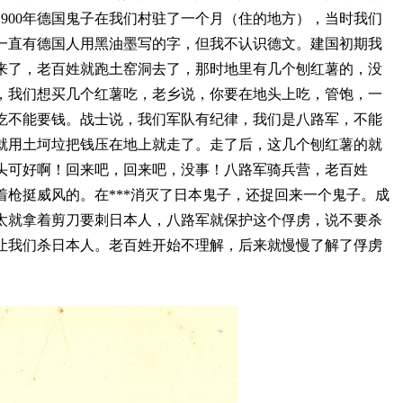
900年德国鬼子在我们村驻了一个月（住的地方），当时我们
一直有德国人用黑油墨写的字，但我不认识德文。建国初期我
来了，老百姓就跑土窑洞去了，那时地里有几个刨红薯的，没
，我们想买几个红薯吃，老乡说，你要在地头上吃，管饱，一
吃不能要钱。战士说，我们军队有纪律，我们是八路军，不能
就用土坷垃把钱压在地上就走了。走了后，这几个刨红薯的就
头可好啊！回来吧，回来吧，没事！八路军骑兵营，老百姓
枪挺威风的。在***消灭了日本鬼子，还捉回来一个鬼子。成
太就拿着剪刀要刺日本人，八路军就保护这个俘虏，说不要杀
让我们杀日本人。老百姓开始不理解，后来就慢慢了解了俘虏