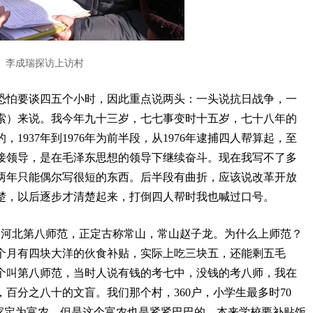
李成瑞探访上访村
恐怕要谈四五个小时，因此重点说两头：一头说抗日战争，一
索）来说。我今年九十三岁，七七事变时十五岁，七十八年的
1937年到1976年为前半段，从1976年逮捕四人帮算起，至
接领导，是在毛泽东思想的领导下继续奋斗。现在我写不了多
两年只能偶尔写很短的东西。后半段有曲折，应该说改革开放
楚，以后逐步才清楚起来，打倒四人帮时我也喊过口号。
，河北第八师范，正定古称常山，常山赵子龙。为什么上师范？
个月有四块大洋的伙食补贴，实际上吃三块五，还能剩五毛
个叫第八师范，当时人说有钱的考七中，没钱的考八师，我在
百分之八十的文盲。我们那个村，360户，小学生最多时70
我家定为富农，但是这个富农也是紧紧巴巴的，本来学校要补贴饭