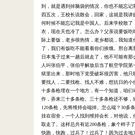
到，就是遇到掉脑袋的情况，你也不能忘记
四五次，王校长说散会，回家，这就是我讲
何时候不能忘记我是中国人。后来学校散了
衣，现在天也冷了。怎么办？父亲说要饭吃
际上要饭，老乡很热情，老乡都说，我知道
了，我们有饭吃不能看着你们挨饿。邢台离
日本鬼子过来一趟后就走了，他不可能有那
人叫张伯平，张伯平解放后当了航空学院第
狱里出来，那时地下党受破坏很厉害，他只
要找人，二要找枪。找人不难，想抗日的小
十多条枪埋在一个地方，有一个知道，咱们
作，弄来三十多条枪。三十多条枪还不够，
120条枪，先将维持会端掉。怎么端？30多
挂在宿舍，一个人找到维持会长，对他说，你
取走了。这样总共有近200条枪，象个样子
快跑，快跑，过兵了！过兵了！因为过去地