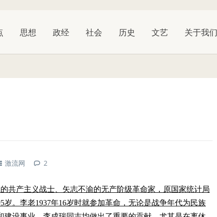
点
思想
政经
社会
历史
文艺
关于我
激流网
2
分，忠诚的共产主义战士、矢志不渝的无产阶级革命家，原国家统计局
岁。李老1937年16岁时就参加革命，无论是战争年代为民族
和建设事业，李成瑞同志均做出了重要的贡献。尤其是在离休