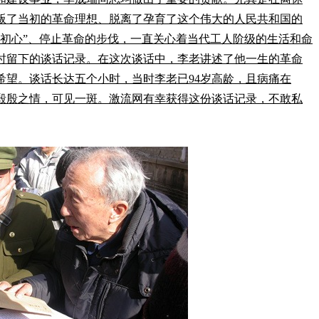
叛了当初的革命理想、脱离了孕育了这个伟大的人民共和国的
“初心”、停止革命的步伐，一直关心着当代工人阶级的生活和命
交流时留下的谈话记录。在这次谈话中，李老讲述了他一生的革命
希望。谈话长达五个小时，当时李老已94岁高龄，且病痛在
殷殷之情，可见一斑。激流网有幸获得这份谈话记录，不敢私