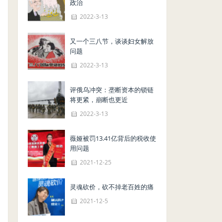
政治
2022-3-13
又一个三八节，谈谈妇女解放
问题
2022-3-13
评俄乌冲突：垄断资本的锁链
将更紧，崩断也更近
2022-3-13
薇娅被罚13.41亿背后的税收使
用问题
2021-12-25
灵魂砍价，砍不掉老百姓的痛
2021-12-5