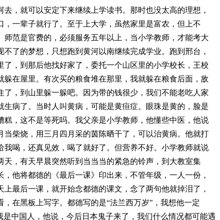
河去，就可以安定下来继续上学读书。那时也没太高的理想，
口，一辈子就行了。至于上大学，虽然家里是富农，但上不
。师范是官费的，必须服务五年以上，当小学教师，才能考大
现不了的梦想，只想跑到黄河以南继续完成学业。跑到邢台，
里了，到那后他找好家了，委托一个山区里的小学校长，王校
就躲在屋里。有次买的粮食堆在那里，我就躲在粮食后面，敌
住了，到山里躲一躲吧。因为带的钱很少，我们不能老吃人家
就生病了。当时人叫黄病，可能是黄疸症。眼珠是黄的，脸是
糟糕，这不是等死吗。我父亲是小学教师，他懂些中医，他说
月当柴烧，用三月四月采的茵陈晒干了，可以治黄病。他就打
给我喝，还真见效，喝了就好了。但营养不好。小学教师就说
两天，有天早晨突然听到当当当的紧急的铃声，到大教室集
长，他将都德的《最后一课》印出来，不管年级，一人一份，
天上最后一课，就开始念都德的课文，念了两句他就掉泪了，
看，在黑板上写字。都德写的是“法兰西万岁”，我想他一定
：我是中国人，他说，今后日本鬼子来了，我们什么情况都可能遇