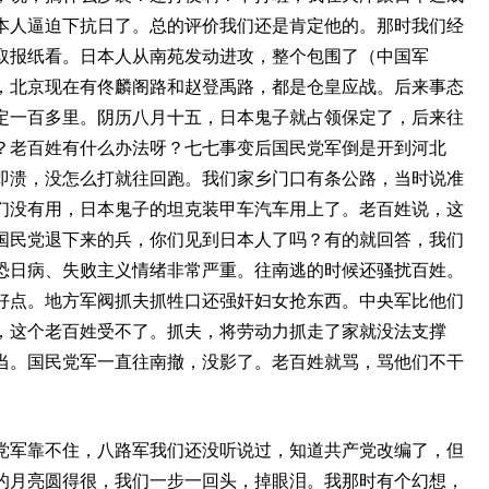
本人逼迫下抗日了。总的评价我们还是肯定他的。那时我们经
取报纸看。日本人从南苑发动进攻，整个包围了（中国军
死，北京现在有佟麟阁路和赵登禹路，都是仓皇应战。后来事态
定一百多里。阴历八月十五，日本鬼子就占领保定了，后来往
？老百姓有什么办法呀？七七事变后国民党军倒是开到河北
即溃，没怎么打就往回跑。我们家乡门口有条公路，当时说准
们没有用，日本鬼子的坦克装甲车汽车用上了。老百姓说，这
国民党退下来的兵，你们见到日本人了吗？有的就回答，我们
恐日病、失败主义情绪非常严重。往南逃的时候还骚扰百姓。
好点。地方军阀抓夫抓牲口还强奸妇女抢东西。中央军比他们
，这个老百姓受不了。抓夫，将劳动力抓走了家就没法支撑
当。国民党军一直往南撤，没影了。老百姓就骂，骂他们不干
党军靠不住，八路军我们还没听说过，知道共产党改编了，但
的月亮圆得很，我们一步一回头，掉眼泪。我那时有个幻想，