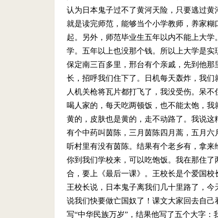
认为日本鬼子过不了黄河天险，只要逃过黄
就是读完师范，能够当个小学教师，养家糊
起。另外，师范毕业生五年以内不能上大学
学。五年以上也没那个钱。所以上大学是实
保定南三百多里，邢台有个亲戚，先到他那
长，招呼我们住下了。日机每天轰炸，我们
人机关枪将瓦片都打飞了，我没受伤。呆不
喝人家的，每天吃两顿饭，也不能太饱，我
黄的，皮肤也是黄的，走不动路了。我说这
有个中药叫茵陈，三月茵陈四月蒿，五月六
听村里有没有茵陈。结果有个老乡有，拿来
你到我们学校来，可以吃饱饭。我在那住了
合，要上《最后一课》。王校长是个爱国校
王校长说，日本鬼子离我们几十里路了，今
说我们快要做亡国奴了！课文大家回去自己
写“中华民族万岁”，结果他写了五个大字