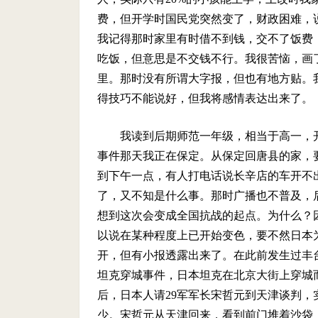
费，但开学时国民党突然变了，财政困难，
我记得那时家里有时借不到钱，交不了饭费
吃饭，但意思是不交钱不行。我很苦恼，画
里。那时没有所谓大字报，但也有地方贴。
得技巧不能说好，但我将感情表达出来了。
我读到后期师范一年级，相当于高一，
事件那天我正在保定。从保定回唐县的家，
到下午一点，有人打电话说长辛店的车开不
了，又不知是什么事。那时广播也不普及，
想到这次会变成全国抗战的起点。为什么？
以说在某种程度上已开始变色，要不然日本
开，但有小报透露出来了。在此前发生过丰
坦克穿城事件，日本坦克在北京大街上穿城
后，日本人请29军军长宋哲元到天津谈判
少。宋哲元从天津回来，看到前门堆着沙袋