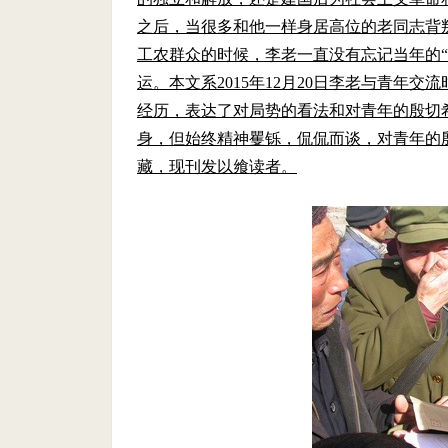
之后，当很多和他一样身居高位的老同志背
工农群众的时候，李老一直没有忘记当年的
运。本文系2015年12月20日李老与青年
经历，表达了对局势的看法和对青年的殷切
身，但始终精神矍铄，侃侃而谈，对青年的
藏，现刊发以飨读者。