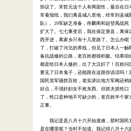
协议了。宋哲元这个人有两面性，最后在日
常看报纸，我们离县城八里地，经常到县城
队）。29军缺乏准备，佟麟阁和赵登禹战
扩大了。七七事变后，我在保定唐县，离保
西开进，离家乡只有十几里路了。怎么办呢
了，打破了河北的界线，但见了日本人一触
备抗战修的公路，老百姓都很积极。结果咱
都是给日本人修的，出了大汉奸了！百姓问
要见了日本鬼子，还能跟在这跟你说话吗！
国民党军骚扰百姓，老实讲比地方军阀还稍
好点，不强奸妇女不抢东西。但抓夫抓牲口
了，牲口是种地不可缺少的，老百姓半个家
正事。
我记是是八月十六开始逃难，那时国民
是在哪里呢？当时不知道。我记得八月十六