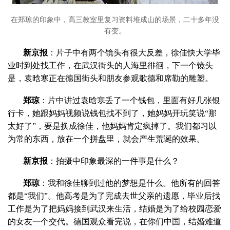
在郑琼的印象中，高三教室里复习资料堆成山的场景，二十多年没
有变。
新京报
：片子中有两个镜头有很大反差，徐佳快大学毕
业时到处找工作，在武汉街头的人海里徘徊，下一个镜头
是，袁晗寒正在德国街头和朋友参观歌德和席勒的雕塑。
郑琼
：片中讲过袁晗寒丢了一个钱包，里面有好几张银
行卡，她跟妈妈视频说钱包找不到了，她妈妈开玩笑说“那
太好了”，要是换成徐佳，他妈妈肯定疯掉了。我们都习以
为常的东西，放在一个拼盘里，就会产生荒诞的效果。
新京报
：拍摄中印象最深的一件事是什么？
郑琼
：我和徐佳聊到过他的梦想是什么。他所有的回答
都是“我们”。他高考是为了完成去世父亲的遗愿，毕业后找
工作是为了把妈妈接到武汉来生活，结婚是为了给校园恋爱
的女友一个交代。德国观众看完说，在你们中国，结婚难道