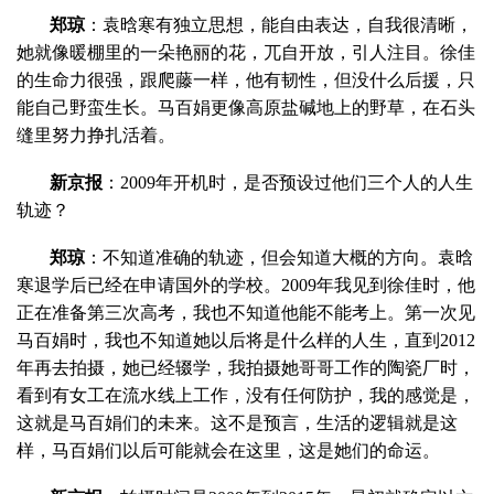
郑琼
：袁晗寒有独立思想，能自由表达，自我很清晰，
她就像暖棚里的一朵艳丽的花，兀自开放，引人注目。徐佳
的生命力很强，跟爬藤一样，他有韧性，但没什么后援，只
能自己野蛮生长。马百娟更像高原盐碱地上的野草，在石头
缝里努力挣扎活着。
新京报
：2009年开机时，是否预设过他们三个人的人生
轨迹？
郑琼
：不知道准确的轨迹，但会知道大概的方向。袁晗
寒退学后已经在申请国外的学校。2009年我见到徐佳时，他
正在准备第三次高考，我也不知道他能不能考上。第一次见
马百娟时，我也不知道她以后将是什么样的人生，直到2012
年再去拍摄，她已经辍学，我拍摄她哥哥工作的陶瓷厂时，
看到有女工在流水线上工作，没有任何防护，我的感觉是，
这就是马百娟们的未来。这不是预言，生活的逻辑就是这
样，马百娟们以后可能就会在这里，这是她们的命运。