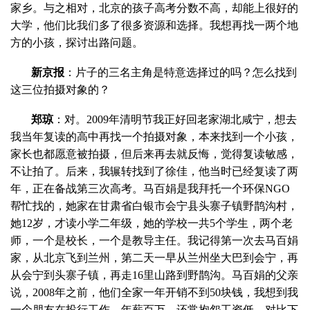
家乡。与之相对，北京的孩子高考分数不高，却能上很好的
大学，他们比我们多了很多资源和选择。我想再找一两个地
方的小孩，探讨出路问题。
新京报
：片子的三名主角是特意选择过的吗？怎么找到
这三位拍摄对象的？
郑琼
：对。2009年清明节我正好回老家湖北咸宁，想去
我当年复读的高中再找一个拍摄对象，本来找到一个小孩，
家长也都愿意被拍摄，但后来再去就反悔，觉得复读敏感，
不让拍了。后来，我辗转找到了徐佳，他当时已经复读了两
年，正在备战第三次高考。马百娟是我拜托一个环保NGO
帮忙找的，她家在甘肃省白银市会宁县头寨子镇野鹊沟村，
她12岁，才读小学二年级，她的学校一共5个学生，两个老
师，一个是校长，一个是教导主任。我记得第一次去马百娟
家，从北京飞到兰州，第二天一早从兰州坐大巴到会宁，再
从会宁到头寨子镇，再走16里山路到野鹊沟。马百娟的父亲
说，2008年之前，他们全家一年开销不到50块钱，我想到我
一个朋友在投行工作，年薪百万，还常抱怨工资低，对比下