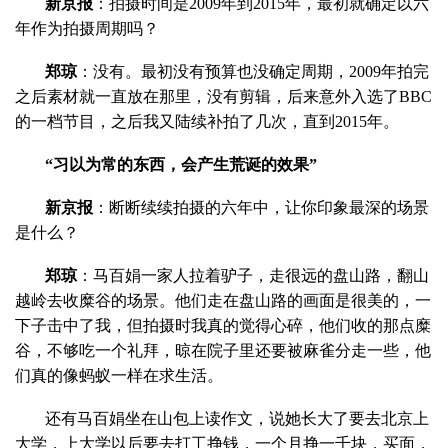
新京报
：拍摄时间是2009年到2015年，最初就确定以六
年作为拍摄周期吗？
郑琼
：没有。最初没有预算也没确定周期，2009年拍完
之后素材就一直放在那里，没有剪辑，后来意外入选了BBC
的一档节目，之后我又陆续补拍了几次，直到2015年。
“习以为常的东西，会产生荒诞的效果”
新京报
：断断续续拍摄的六年中，让你印象最深的场景
是什么？
郑琼
：马百娟一家人拉着驴子，走很远的盘山路，翻山
越岭去收糜谷的场景。他们走在盘山路的画面是很美的，一
下子击中了我，但拍摄时我真的觉得心碎，他们收的那点糜
谷，不够吃一个礼拜，晾在院子里还要被麻雀分走一些，他
们真的像蚂蚁一样在求生活。
还有马百娟坐在山包上读作文，说她长大了要去北京上
大学，上大学以后要去打工挣钱，一个月挣一千块，买面，