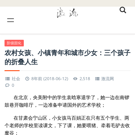
阶级固化
农村女孩、小镇青年和城市少女：三个孩子
的折叠人生
社会
8年前 (2018-06-12)
2,518
激流网
0
在北京，央美附中的学生袁晗寒退学了，她一边在南锣
鼓巷开咖啡厅，一边准备申请国外的艺术学校；
在甘肃会宁山区，小女孩马百娟正在只有五个学生、两
个老师的学校里读课文，下了课，她要喂猪、牵着毛驴去收
糜谷；