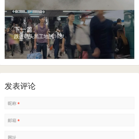
下一篇
跌进码头黑工地的16岁
发表评论
昵称
*
邮箱
*
网址