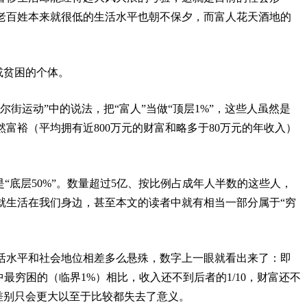
老百姓本来就很低的生活水平也朝不保夕，而富人花天酒地的
或贫困的个体。
街运动”中的说法，把“富人”当做“顶层1%”，这些人虽然是
然富裕（平均拥有近800万元的财富和略多于80万元的年收入）
是“底层50%”。数量超过5亿、按比例占成年人半数的这些人，
就生活在我们身边，甚至本文的读者中就有相当一部分属于“穷
活水平和社会地位相差多么悬殊，数字上一眼就看出来了：即
最穷困的（临界1%）相比，收入还不到后者的1/10，财富还不
为差别只会更大以至于比较都失去了意义。