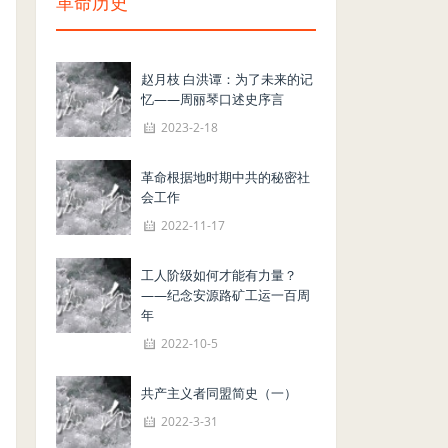
革命历史
赵月枝 白洪谭：为了未来的记
忆——周丽琴口述史序言
2023-2-18
革命根据地时期中共的秘密社
会工作
2022-11-17
工人阶级如何才能有力量？
——纪念安源路矿工运一百周
年
2022-10-5
共产主义者同盟简史（一）
2022-3-31