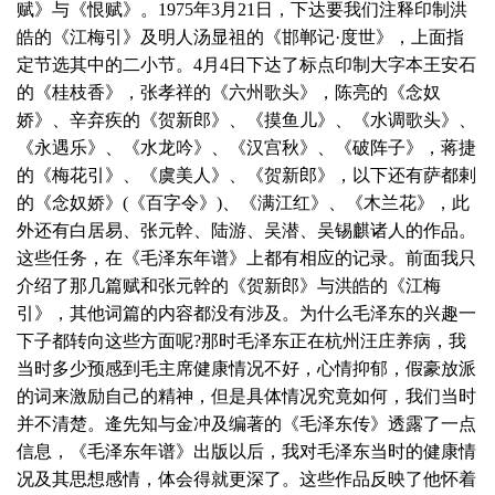
赋》与《恨赋》。1975年3月21日，下达要我们注释印制洪
皓的《江梅引》及明人汤显祖的《邯郸记·度世》，上面指
定节选其中的二小节。4月4日下达了标点印制大字本王安石
的《桂枝香》，张孝祥的《六州歌头》，陈亮的《念奴
娇》、辛弃疾的《贺新郎》、《摸鱼儿》、《水调歌头》、
《永遇乐》、《水龙吟》、《汉宫秋》、《破阵子》，蒋捷
的《梅花引》、《虞美人》、《贺新郎》，以下还有萨都剌
的《念奴娇》(《百字令》)、《满江红》、《木兰花》，此
外还有白居易、张元幹、陆游、吴潜、吴锡麒诸人的作品。
这些任务，在《毛泽东年谱》上都有相应的记录。前面我只
介绍了那几篇赋和张元幹的《贺新郎》与洪皓的《江梅
引》，其他词篇的内容都没有涉及。为什么毛泽东的兴趣一
下子都转向这些方面呢?那时毛泽东正在杭州汪庄养病，我
当时多少预感到毛主席健康情况不好，心情抑郁，假豪放派
的词来激励自己的精神，但是具体情况究竟如何，我们当时
并不清楚。逄先知与金冲及编著的《毛泽东传》透露了一点
信息，《毛泽东年谱》出版以后，我对毛泽东当时的健康情
况及其思想感情，体会得就更深了。这些作品反映了他怀着