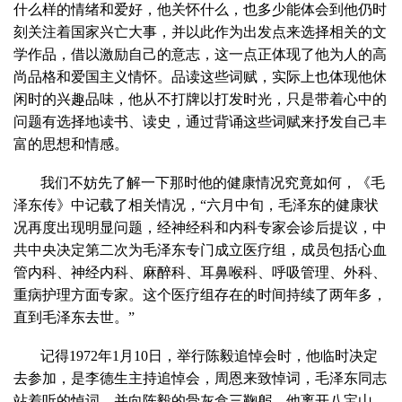
什么样的情绪和爱好，他关怀什么，也多少能体会到他仍时
刻关注着国家兴亡大事，并以此作为出发点来选择相关的文
学作品，借以激励自己的意志，这一点正体现了他为人的高
尚品格和爱国主义情怀。品读这些词赋，实际上也体现他休
闲时的兴趣品味，他从不打牌以打发时光，只是带着心中的
问题有选择地读书、读史，通过背诵这些词赋来抒发自己丰
富的思想和情感。
我们不妨先了解一下那时他的健康情况究竟如何，《毛
泽东传》中记载了相关情况，“六月中旬，毛泽东的健康状
况再度出现明显问题，经神经科和内科专家会诊后提议，中
共中央决定第二次为毛泽东专门成立医疗组，成员包括心血
管内科、神经内科、麻醉科、耳鼻喉科、呼吸管理、外科、
重病护理方面专家。这个医疗组存在的时间持续了两年多，
直到毛泽东去世。”
记得1972年1月10日，举行陈毅追悼会时，他临时决定
去参加，是李德生主持追悼会，周恩来致悼词，毛泽东同志
站着听的悼词，并向陈毅的骨灰盒三鞠躬。他离开八宝山