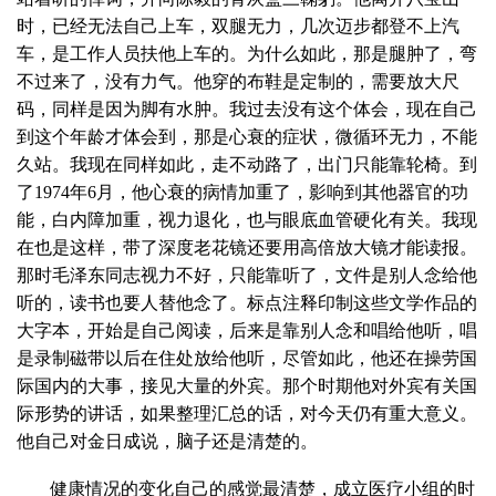
时，已经无法自己上车，双腿无力，几次迈步都登不上汽
车，是工作人员扶他上车的。为什么如此，那是腿肿了，弯
不过来了，没有力气。他穿的布鞋是定制的，需要放大尺
码，同样是因为脚有水肿。我过去没有这个体会，现在自己
到这个年龄才体会到，那是心衰的症状，微循环无力，不能
久站。我现在同样如此，走不动路了，出门只能靠轮椅。到
了1974年6月，他心衰的病情加重了，影响到其他器官的功
能，白内障加重，视力退化，也与眼底血管硬化有关。我现
在也是这样，带了深度老花镜还要用高倍放大镜才能读报。
那时毛泽东同志视力不好，只能靠听了，文件是别人念给他
听的，读书也要人替他念了。标点注释印制这些文学作品的
大字本，开始是自己阅读，后来是靠别人念和唱给他听，唱
是录制磁带以后在住处放给他听，尽管如此，他还在操劳国
际国内的大事，接见大量的外宾。那个时期他对外宾有关国
际形势的讲话，如果整理汇总的话，对今天仍有重大意义。
他自己对金日成说，脑子还是清楚的。
健康情况的变化自己的感觉最清楚，成立医疗小组的时