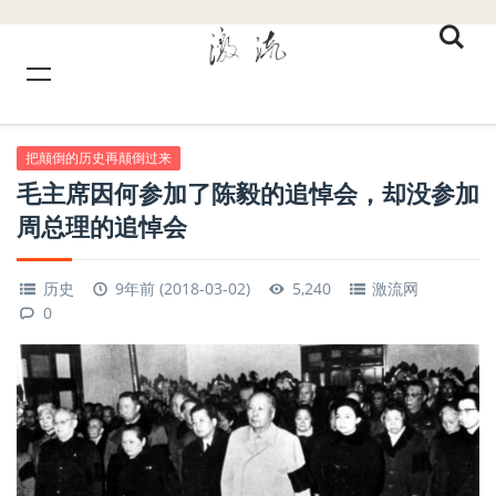
把颠倒的历史再颠倒过来
毛主席因何参加了陈毅的追悼会，却没参加
周总理的追悼会
历史
9年前 (2018-03-02)
5,240
激流网
0