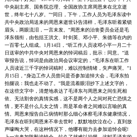
中央副主席、国务院总理、全国政协主席周恩来在北京逝
世，终年七十八岁。”“同日，下午，工作人员为毛泽东读中
共中央政治局送来的周恩来逝世讣告清样，毛泽东听着紧锁
眉头，两眼流泪，一言未发。”周恩来的治丧委员会还是毛
泽东领衔，由包括王洪文、叶剑英、邓小平、朱德等在内的
一百零七人组成。1月14日，“听工作人员读邓小平一月二十
日送审的中共中央对周恩来的悼词稿后，批示：同意。”送
审报告说，悼词是由政治局会议审定的，“毛泽东在听工作
人员读近三千字的悼词稿时，难以控制情绪，失声痛哭。”1
月15日，“身边工作人员曾问是否参加追悼大会，毛泽东拍
拍腿说：我也走不动了。”我是流着眼泪抄下上述文字的，
在这些文字中，清楚地表达了毛泽东与周恩来之间生死相
依、无法割舍的真情实感，这不是两个人之间对死亡恐惧之
情，更不是什么儿女之情，而是革命者之间难以言喻的真
情。周恩来报告自己病情时那么细心体察毛泽东健康情况，
毛泽东在听到周恩来不幸去世时，默默地饮泣在心，直到放
声嚎啕大哭，在这种情况下，他哪有能力去参加追悼会呢!
上一次参加陈毅追悼会，站久了就难以抬腿，这时毛泽东的