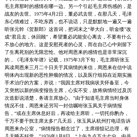
毛主席那时的感情在哪一边。另一个引起毛主席伤感的，是
战友的去世。1975年4月2日，董必武去世，在那几天，毛泽
东心情难过，不吃东西，也不说话，只是默默地一遍又一遍
听张元幹《贺新郎》这首词，把词末之“举大白，听金缕”改
成“君且去，休回顾”，希望董必武能安心离去，不要有什么
不放心的地方。这是安慰死者的心灵，而在自己心中则留下
了生离死别的无限悲怆。他对周恩来的感情也是非常深沉
的，《毛泽东年谱》记载，1975年3月下旬，毛主席听张玉
凤读周恩来三月二十日关于其病情的来信，周恩来在信中说
明体内出现新的恶性肿瘤的情况，以及医疗组拟在近期实施
手术治疗的方案，并说：“我因主席对我病状关怀备至，今
又突然以新的病变报告主席，心实不安，故将病情经过及历
次造影说清楚，务请主席放心。”由于知道毛主席当时身体
情况不佳，周恩来还另写一封信嘱咐张玉凤关于病情报
告，“或在主席休息好后，再读给主席听，一切托你酌办，
千万不要干扰主席太多!”几天后，张玉凤从杭州打电话告诉
周恩来办公室，“病情报告都念过了，主席很惦记总理，有
几天睡不好觉。”1976年1月8日，“上午九点五十七分，中共