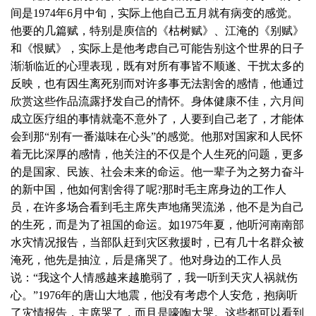
间是1974年6月中旬，实际上他自己五月就有病变的感觉。
他要的几篇赋，特别是庾信的《枯树赋》、江淹的《别赋》
和《恨赋》，实际上是他考虑自己可能告别这个世界的日子
渐渐临近的心理表现，既有对所有事皆不顺遂、干扰太多的
反映，也有因生离死别而对许多事无法割舍的感情，他通过
欣赏这些作品流露抒发自己的情怀。身体健康不佳，六月间
成立医疗组的事情就毫不意外了，人要到自己老了，才能体
会到那“别有一番滋味在心头”的感觉。他那对国家和人民怀
着无比深厚的感情，他关注的不仅是个人生死的问题，更多
的是国家、民族、社会未来的命运。他一辈子为之努力奋斗
的新中国，他如何割舍得了呢?那时毛主席身边的工作人
员，在许多场合看到毛主席失声地痛哭流涕，他不是为自己
的生死，而是为了祖国的命运。如1975年夏，他听河南南部
水灾情况报告，当部队赶到灾区救援时，已有几十名群众被
淹死，他先是抽泣，后是痛哭了。他对身边的工作人员
说：“我这个人情感越来越脆弱了，我一听到天灾人祸就伤
心。”1976年的唐山大地震，他没有考虑个人安危，抱病听
了灾情报告，主席哭了，而且是嚎啕大哭。这些都可以看到