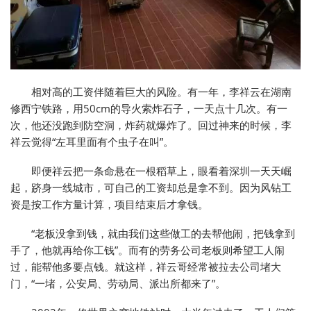
相对高的工资伴随着巨大的风险。有一年，李祥云在湖南
修西宁铁路，用50cm的导火索炸石子，一天点十几次。有一
次，他还没跑到防空洞，炸药就爆炸了。回过神来的时候，李
祥云觉得“左耳里面有个虫子在叫”。
即便祥云把一条命悬在一根稻草上，眼看着深圳一天天崛
起，跻身一线城市，可自己的工资却总是拿不到。因为风钻工
资是按工作方量计算，项目结束后才拿钱。
“老板没拿到钱，就由我们这些做工的去帮他闹，把钱拿到
手了，他就再给你工钱”。而有的劳务公司老板则希望工人闹
过，能帮他多要点钱。就这样，祥云哥经常被拉去公司堵大
门，“一堵，公安局、劳动局、派出所都来了”。