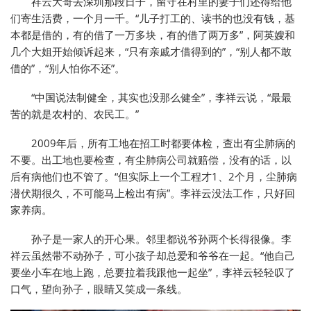
祥云大哥去深圳那段日子，留守在村里的妻子们还得给他
们寄生活费，一个月一千。“儿子打工的、读书的也没有钱，基
本都是借的，有的借了一万多块，有的借了两万多”，阿英嫂和
几个大姐开始倾诉起来，“只有亲戚才借得到的”，“别人都不敢
借的”，“别人怕你不还”。
“中国说法制健全，其实也没那么健全”，李祥云说，“最最
苦的就是农村的、农民工。”
2009年后，所有工地在招工时都要体检，查出有尘肺病的
不要。出工地也要检查，有尘肺病公司就赔偿，没有的话，以
后有病他们也不管了。“但实际上一个工程才1、2个月，尘肺病
潜伏期很久，不可能马上检出有病”。李祥云没法工作，只好回
家养病。
孙子是一家人的开心果。邻里都说爷孙两个长得很像。李
祥云虽然带不动孙子，可小孩子却总爱和爷爷在一起。“他自己
要坐小车在地上跑，总要拉着我跟他一起坐”，李祥云轻轻叹了
口气，望向孙子，眼睛又笑成一条线。