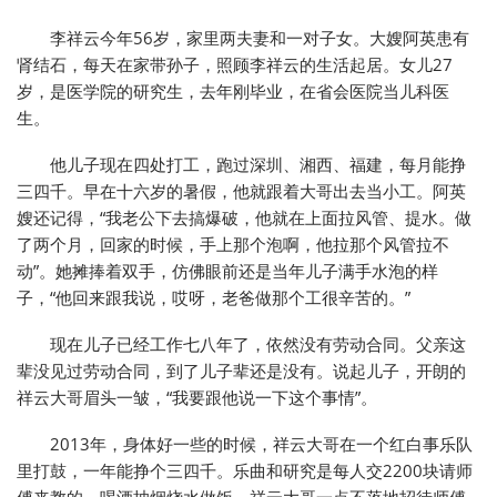
李祥云今年56岁，家里两夫妻和一对子女。大嫂阿英患有
肾结石，每天在家带孙子，照顾李祥云的生活起居。女儿27
岁，是医学院的研究生，去年刚毕业，在省会医院当儿科医
生。
他儿子现在四处打工，跑过深圳、湘西、福建，每月能挣
三四千。早在十六岁的暑假，他就跟着大哥出去当小工。阿英
嫂还记得，“我老公下去搞爆破，他就在上面拉风管、提水。做
了两个月，回家的时候，手上那个泡啊，他拉那个风管拉不
动”。她摊捧着双手，仿佛眼前还是当年儿子满手水泡的样
子，“他回来跟我说，哎呀，老爸做那个工很辛苦的。”
现在儿子已经工作七八年了，依然没有劳动合同。父亲这
辈没见过劳动合同，到了儿子辈还是没有。说起儿子，开朗的
祥云大哥眉头一皱，“我要跟他说一下这个事情”。
2013年，身体好一些的时候，祥云大哥在一个红白事乐队
里打鼓，一年能挣个三四千。乐曲和研究是每人交2200块请师