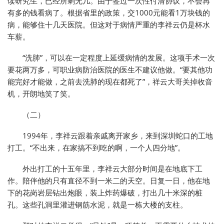
读研究生，已经所剩无几。由于签过一次性付清协议，不会再
有多的钱看病了。根据省里的政策，交1000元能看1万块钱的
病，能够住十几天医院。但这对于病情严重的李祥云仍是杯水
车薪。
“洗肺”，可以在一定程度上延缓病情的发展。这项手术一次
要花两万多，可职业病防治医院的医生不建议他做。“要其他功
能完好才能做，之前去洗肺的现在都死了”，祥云大哥关掉收音
机，开朗地笑了笑。
（二）
1994年，李祥云跟着亲戚离开家乡，来到深圳蛇口的工地
打工。“不出来，在家搞不到吃的啊，一个人四分地”。
外出打工的十五年里，李祥云大部分时间是在地底下工
作。陪伴他的只有直径不到一米二的天空。日复一日，他在地
下的花岗岩层钻出炮眼，装上炸药爆破，打出几十米深的桩
孔。这些孔洞里灌进钢筋水泥，就是一栋大楼的支柱。