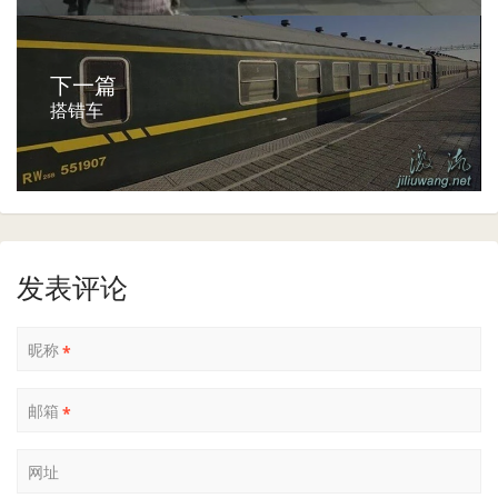
下一篇
搭错车
发表评论
昵称
*
邮箱
*
网址