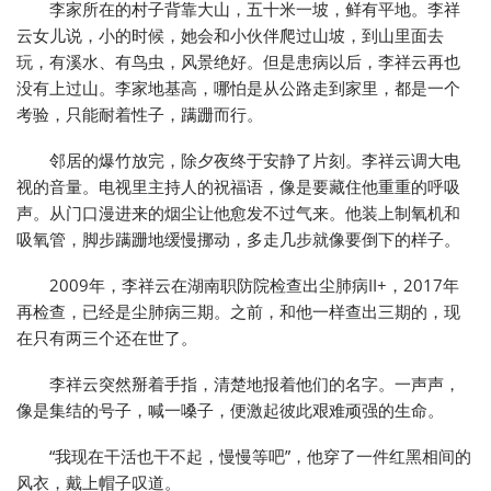
李家所在的村子背靠大山，五十米一坡，鲜有平地。李祥
云女儿说，小的时候，她会和小伙伴爬过山坡，到山里面去
玩，有溪水、有鸟虫，风景绝好。但是患病以后，李祥云再也
没有上过山。李家地基高，哪怕是从公路走到家里，都是一个
考验，只能耐着性子，蹒跚而行。
邻居的爆竹放完，除夕夜终于安静了片刻。李祥云调大电
视的音量。电视里主持人的祝福语，像是要藏住他重重的呼吸
声。从门口漫进来的烟尘让他愈发不过气来。他装上制氧机和
吸氧管，脚步蹒跚地缓慢挪动，多走几步就像要倒下的样子。
2009年，李祥云在湖南职防院检查出尘肺病II+，2017年
再检查，已经是尘肺病三期。之前，和他一样查出三期的，现
在只有两三个还在世了。
李祥云突然掰着手指，清楚地报着他们的名字。一声声，
像是集结的号子，喊一嗓子，便激起彼此艰难顽强的生命。
“我现在干活也干不起，慢慢等吧”，他穿了一件红黑相间的
风衣，戴上帽子叹道。