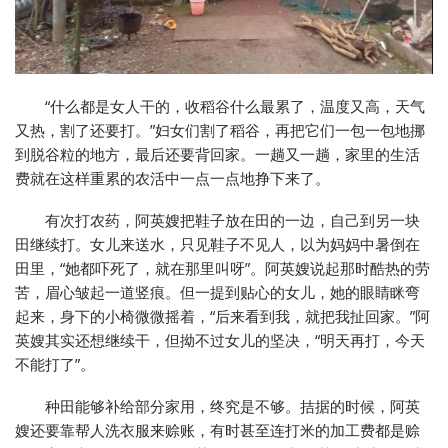
“什么都是女人干的，收稻谷什么最累了，温度又高，天气
又热，割了还要打。”妇女们割了稻谷，再把它们一包一包地挪
到脱谷粒的地方，最后还要背回家。一趟又一趟，家里的生活
费就在这样重累的农活中一点一点地挣下来了。
有次打农药，阿英嫂把鞋子放在田的一边，自己到另一块
田继续打。女儿来送水，只见鞋子不见人，以为妈妈中暑倒在
田里，“她都吓死了，就在那里叫呀”。阿英嫂说起那时酷热的劳
苦，眉心皱起一道竖痕。但一提到贴心的女儿，她的眼睛眯弯
起来，身下的小椅微微摇着，“后来看到我，就把我扯回家。”阿
英嫂其实还想继续干，但拗不过女儿的坚决，“明天再打，今天
不能打了”。
种田能够补给部分家用，终究是不够。拮据的时候，阿英
嫂还要靠帮人洗衣服来赊账，有时甚至连打米的加工费都是赊