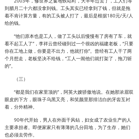
2003年，修世界之窗地铁站时，大半年过去了，工人们等
到腊月二十六都没拿到钱。工头其实已经拿到了钱，但就是拖
着不肯计算方量，有的工头被人打了，最后是根据180元/天/人
给的钱。
“他们原本也是工人，做了工头以后慢慢有了房有了车，就
看不起工人了”，李祥云曾经碰到过一个很凶的福建老板，“只要
你在工地上做，你要是不出力，他就打你”。曾经有工人干了两
个月想走，老板坚决不给钱，“工人一闹他们就打架了，拖刀斩
的”。
（三）
“都是我们在家里顶的”，阿英大嫂骄傲地说。在她那浓眉双
眼皮的下方，眼珠子乌黑又亮，和笑颜里那排洁白的牙齿互衬
着，分外精神。
90年代开始，男人在外面干风钻，妇女成了农业生产的人
主要承担者。即便家家只有薄薄的几分田地，为了生存，她们
也必须去劳作。