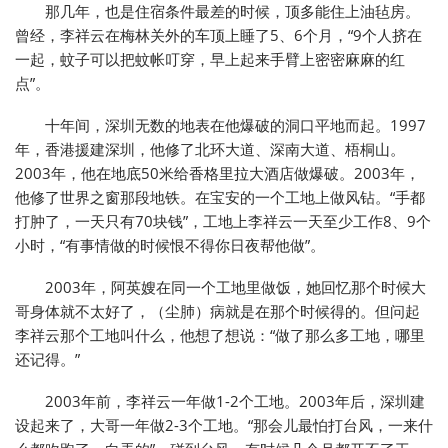
那几年，也是住宿条件最差的时候，顶多能住上油毡房。
曾经，李祥云在梅林关外的车顶上睡了5、6个月，“9个人挤在
一起，蚊子可以把蚊帐叮穿，早上起来手臂上密密麻麻的红
点”。
十年间，深圳无数的地表在他爆破的洞口平地而起。1997
年，香港援建深圳，他修了北环大道、深南大道、梧桐山。
2003年，他在地底50米给香格里拉大酒店做爆破。2003年，
他修了世界之窗那段地铁。在宝安的一个工地上做风钻。“手都
打肿了，一天只有70块钱”，工地上李祥云一天至少工作8、9个
小时，“有事情做的时候恨不得你日夜帮他做”。
2003年，阿英嫂在同一个工地里做饭，她回忆那个时候大
哥身体就不太好了，（尘肺）病就是在那个时候得的。但问起
李祥云那个工地叫什么，他想了想说：“做了那么多工地，哪里
还记得。”
2003年前，李祥云一年做1-2个工地。2003年后，深圳建
设起来了，大哥一年做2-3个工地。“那会儿最怕打台风，一来什