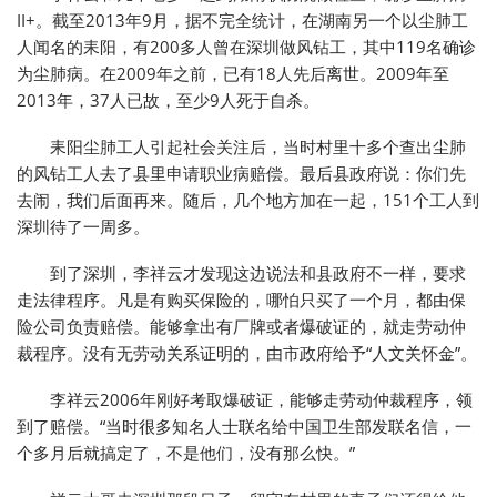
II+。截至2013年9月，据不完全统计，在湖南另一个以尘肺工
人闻名的耒阳，有200多人曾在深圳做风钻工，其中119名确诊
为尘肺病。在2009年之前，已有18人先后离世。2009年至
2013年，37人已故，至少9人死于自杀。
耒阳尘肺工人引起社会关注后，当时村里十多个查出尘肺
的风钻工人去了县里申请职业病赔偿。最后县政府说：你们先
去闹，我们后面再来。随后，几个地方加在一起，151个工人到
深圳待了一周多。
到了深圳，李祥云才发现这边说法和县政府不一样，要求
走法律程序。凡是有购买保险的，哪怕只买了一个月，都由保
险公司负责赔偿。能够拿出有厂牌或者爆破证的，就走劳动仲
裁程序。没有无劳动关系证明的，由市政府给予“人文关怀金”。
李祥云2006年刚好考取爆破证，能够走劳动仲裁程序，领
到了赔偿。“当时很多知名人士联名给中国卫生部发联名信，一
个多月后就搞定了，不是他们，没有那么快。”