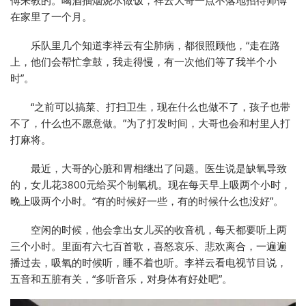
傅来教的。喝酒抽烟烧水做饭，祥云大哥一点不落地招待师傅
在家里了一个月。
乐队里几个知道李祥云有尘肺病，都很照顾他，“走在路
上，他们会帮忙拿鼓，我走得慢，有一次他们等了我半个小
时”。
“之前可以搞菜、打扫卫生，现在什么也做不了，孩子也带
不了，什么也不愿意做。”为了打发时间，大哥也会和村里人打
打麻将。
最近，大哥的心脏和胃相继出了问题。医生说是缺氧导致
的，女儿花3800元给买个制氧机。现在每天早上吸两个小时，
晚上吸两个小时。“有的时候好一些，有的时候什么也没好”。
空闲的时候，他会拿出女儿买的收音机，每天都要听上两
三个小时。里面有六七百首歌，喜怒哀乐、悲欢离合，一遍遍
播过去，吸氧的时候听，睡不着也听。李祥云看电视节目说，
五音和五脏有关，“多听音乐，对身体有好处吧”。