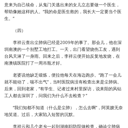
意来为自己续命，从鬼门关逃出来的女儿立志要做一个医生，
帮助像她这样的人。“我的命是医生救的，我长大一定要当个医
生。”
（四）
李祥云查出尘肺病已经是2009年的事了。那会儿，他在深
圳南澳的一个别墅工地打工。一天，出门看望烧伤工友，遇到
台风天淋了一身雨。回来之后，李祥云便开始反复地发烧，在
南澳镇医院打了一周吊瓶才好。
老婆说他缺乏锻炼，便拉他每天在海边跑步。“跑了一会儿
就不能动了，喘不出气”，当时医院病没有检查出来是尘肺病。
后来，回到老家，“有学生、记者过来村里探访，说耒阳的风钻
工人都去深圳了，问我们为什么不去检查？”
“我们知都不知道（什么是尘肺），怎么去啊”，阿英嫂无奈
地笑道。过后，大家陷入短暂的沉默。
李祥云和几个老乡一起到湖南职防院做检查，确诊尘肺病