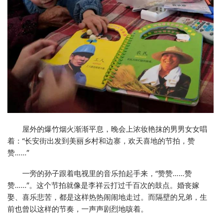
屋外的爆竹烟火渐渐平息，晚会上浓妆艳抹的男男女女唱
着：“长安街出发到美丽乡村和边寨，欢天喜地的节拍，赞
赞……”
一旁的孙子跟着电视里的音乐拍起手来，“赞赞……赞
赞……”。这个节拍就像是李祥云打过千百次的鼓点。婚丧嫁
娶、喜乐悲苦，都是这样热热闹闹地走过。而隔壁的兄弟，生
前也曾以这样的节奏，一声声剧烈地咳着。