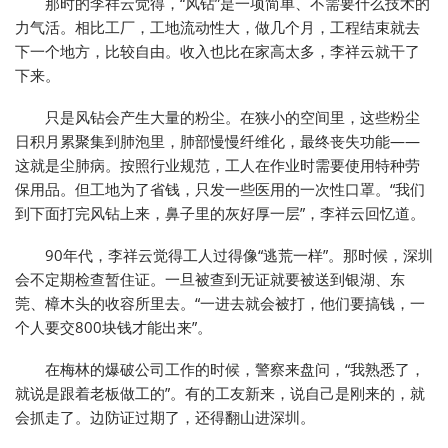
那时的李祥云觉得，“风钻”是一项简单、不需要什么技术的
力气活。相比工厂，工地流动性大，做几个月，工程结束就去
下一个地方，比较自由。收入也比在家高太多，李祥云就干了
下来。
只是风钻会产生大量的粉尘。在狭小的空间里，这些粉尘
日积月累聚集到肺泡里，肺部慢慢纤维化，最终丧失功能——
这就是尘肺病。按照行业规范，工人在作业时需要使用特种劳
保用品。但工地为了省钱，只发一些医用的一次性口罩。“我们
到下面打完风钻上来，鼻子里的灰好厚一层”，李祥云回忆道。
90年代，李祥云觉得工人过得像“逃荒一样”。那时候，深圳
会不定期检查暂住证。一旦被查到无证就要被送到银湖、东
莞、樟木头的收容所里去。“一进去就会被打，他们要搞钱，一
个人要交800块钱才能出来”。
在梅林的爆破公司工作的时候，警察来盘问，“我熟悉了，
就说是跟着老板做工的”。有的工友新来，说自己是刚来的，就
会抓走了。边防证过期了，还得翻山进深圳。