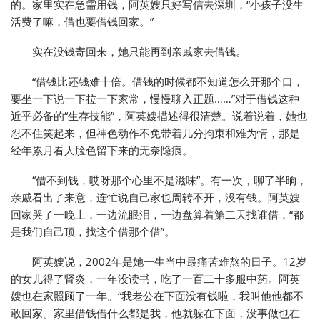
的。家里实在急需用钱，阿英嫂只好写信去深圳，“小孩子没生
活费了嘛，借也要借钱回家。”
实在没钱寄回来，她只能再到亲戚家去借钱。
“借钱比还钱难十倍。借钱的时候都不知道怎么开那个口，
要坐一下说一下拉一下家常，慢慢聊入正题……”对于借钱这种
近乎必备的“生存技能”，阿英嫂描述得很清楚。说着说着，她也
忍不住笑起来，但神色动作不免带着几分拘束和难为情，那是
经年累月看人脸色留下来的无奈隐痕。
“借不到钱，哎呀那个心里不是滋味”。有一次，聊了半晌，
亲戚看出了来意，连忙说自己家也周转不开，没有钱。阿英嫂
回家哭了一晚上，一边流眼泪，一边盘算着第二天找谁借，“都
是我们自己顶，找这个借那个借”。
阿英嫂说，2002年是她一生当中最痛苦难熬的日子。12岁
的女儿得了肾炎，一年没读书，吃了一百二十多服中药。阿英
嫂也在家照顾了一年。“我老公在下面没有钱啦，我叫他他都不
敢回家。家里借钱借什么都是我，他就躲在下面，没事做也在