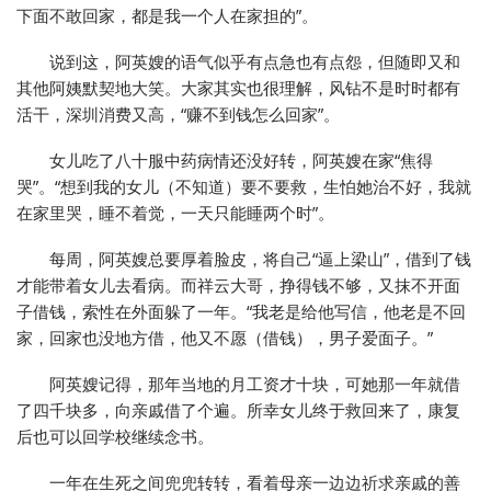
下面不敢回家，都是我一个人在家担的”。
说到这，阿英嫂的语气似乎有点急也有点怨，但随即又和
其他阿姨默契地大笑。大家其实也很理解，风钻不是时时都有
活干，深圳消费又高，“赚不到钱怎么回家”。
女儿吃了八十服中药病情还没好转，阿英嫂在家“焦得
哭”。“想到我的女儿（不知道）要不要救，生怕她治不好，我就
在家里哭，睡不着觉，一天只能睡两个时”。
每周，阿英嫂总要厚着脸皮，将自己“逼上梁山”，借到了钱
才能带着女儿去看病。而祥云大哥，挣得钱不够，又抹不开面
子借钱，索性在外面躲了一年。“我老是给他写信，他老是不回
家，回家也没地方借，他又不愿（借钱），男子爱面子。”
阿英嫂记得，那年当地的月工资才十块，可她那一年就借
了四千块多，向亲戚借了个遍。所幸女儿终于救回来了，康复
后也可以回学校继续念书。
一年在生死之间兜兜转转，看着母亲一边边祈求亲戚的善