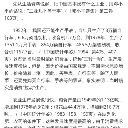
先从生活资料说起。旧中国基本没有什么工业，用邓小
平的话说：“工业几乎等于零”（《邓小平选集》第二卷
163页）。
1952年，我国还不能生产手表，当年只生产了8万辆自
行车，6.6万架缝纫机，收音机1.7万台。到1978年，生产了
1351.1万只手表，854万辆自行车，486.5万架缝纫机，收
音机1167.7台。（《中国统计年鉴》1994 第405、407
页）这些是当时最时髦的消费品，统称“三转一响”。生产发
展速度很快，但是，因为价格由国家规定，不因需求急剧增
长，价格随着上涨，因此，买手表、自行车等，除了人民
币，还要凭购买自行车、手表等的票证。事实表明，当时确
实是消费“拉动”生产。
农业生产发展也很快。粮食产量由1949年的1.13亿吨，
增加到1978年的3亿吨；棉花由44.4万吨，增加到216.7万
吨，（《中国统计年鉴》1983 158、159页）在缺乏化
肥、农药的条件下，这种发展速度是很高的，由于消费需求