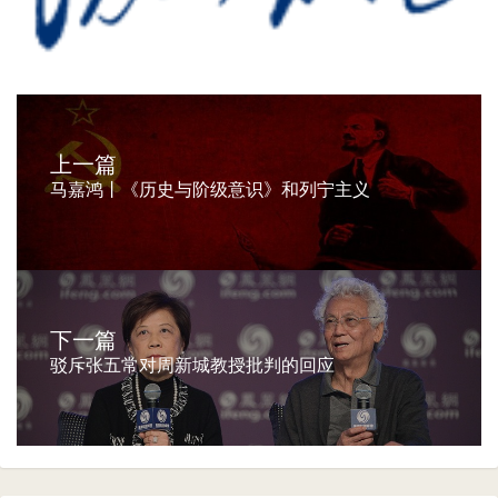
上一篇
马嘉鸿丨《历史与阶级意识》和列宁主义
下一篇
驳斥张五常对周新城教授批判的回应