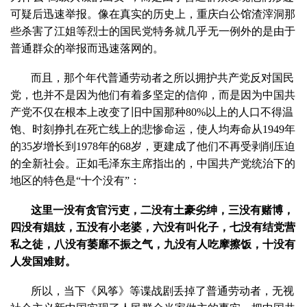
可疑后迅速举报。像在真实的历史上，重庆白公馆渣滓洞那
些杀害了江姐等烈士的国民党特务就几乎无一例外的是由于
普通群众的举报而迅速落网的。
而且，那个年代普通劳动者之所以拥护共产党反对国民
党，也并不是因为他们有着多坚定的信仰，而是因为中国共
产党不仅在根本上改变了旧中国那种80%以上的人口不得温
饱、时刻挣扎在死亡线上的悲惨命运，使人均寿命从1949年
的35岁增长到1978年的68岁，更建成了他们不再受剥削压迫
的全新社会。正如毛泽东主席指出的，中国共产党统治下的
地区的特色是“十个没有”：
这里一没有贪官污吏，二没有土豪劣绅，三没有赌博，
四没有娼妓，五没有小老婆，六没有叫化子，七没有结党营
私之徒，八没有萎靡不振之气，九没有人吃摩擦饭，十没有
人发国难财。
所以，当下《风筝》等谍战剧丢掉了普通劳动者，无视