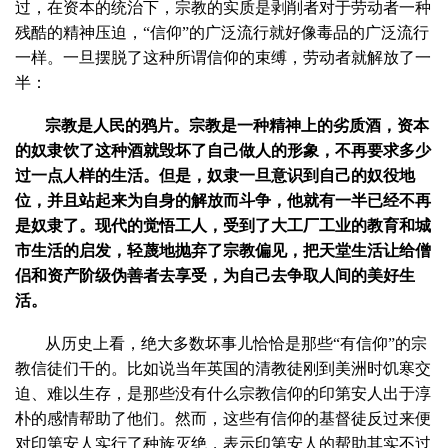
过，在资本的统治下，宗教的实质是剥削者对于劳动者一种
残酷的精神压迫，“信仰”的广泛流行就好像毒品的广泛流行
一样。一旦摆脱了这种所谓信仰的束缚，劳动者就解放了一
半：
宗教是人民的鸦片。宗教是一种精神上的劣质酒，资本
的奴隶饮了这种酒就毁坏了自己做人的形象，不再要求多少
过一点人样的生活。但是，奴隶一旦意识到自己的奴役地
位，并且站起来为自身的解放而斗争，他就有一半已经不再
是奴隶了。现代的觉悟工人，受到了大工厂工业的教育和城
市生活的启发，轻蔑地抛弃了宗教偏见，把天堂生活让给僧
侣和资产阶级伪善者去享受，为自己去争取人间的美好生
活。
从历史上看，绝大多数坏事儿恰恰是那些“有信仰”的宗
教信徒们干的。比如说当年英国的清教徒刚到美洲时饥寒交
迫、难以生存，是那些没有什么宗教信仰的印第安人出于淳
朴的感情帮助了他们。然而，这些有信仰的基督徒反过来便
对印第安人实行了种族灭绝，表示印第安人的帮助其实不过