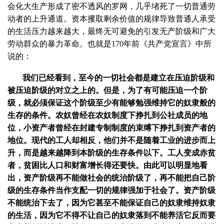
会化大生产形成了密不透风的罗网，几乎堵死了一切普通劳
动者的上升通道。资本攫取剩余价值的规律导致普通人承受
的生活压力越来越大，最终无可避免的引发无产阶级和广大
劳动群众的暴力革命。也就是170年前《共产党宣言》中所
说的：
我们已经看到，至今的一切社会都是建立在压迫阶级和
被压迫阶级的对立之上的。但是，为了有可能压迫一个阶
级，就必须保证这个阶级至少有能够勉强维持它的奴隶般的
生存的条件。农奴曾经在农奴制度下挣扎到公社成员的地
位，小资产者曾经在封建专制制度的束缚下挣扎到资产者的
地位。现代的工人却相反，他们并不是随着工业的进步而上
升，而是越来越降到本阶级的生存条件以下。工人变成赤贫
者，贫困比人口和财富增长得还要快。由此可以明显地看
出，资产阶级再不能做社会的统治阶级了，再不能把自己阶
级的生存条件当作支配一切的规律强加于社会了。资产阶级
不能统治下去了，因为它甚至不能保证自己的奴隶维持奴隶
的生活，因为它不得不让自己的奴隶落到不能养活它反而要