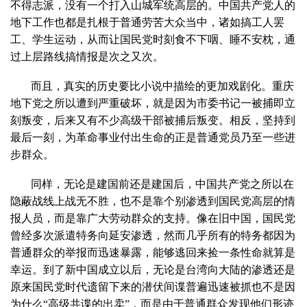
不得志派，没有一个打入山城军统高层的。中国共产党人的
地下工作也都是扎根于普通劳苦大众当中，诸如搞工人罢
工、学生运动，从而让国民党时刻食不下咽、睡不安枕，通
过上层路线搞情报是次之又次。
而且，真实的历史要比小说中描绘的更加戏剧化。重庆
地下党之所以遭到严重破坏，就是因为市委书记一被捕即立
刻叛变，后来又有不少高级干部被捕后叛变。相反，坚持到
最后一刻，为革命事业付出生命的正是普通党员乃至一些进
步群众。
同样，无论是建国前还是建国后，中国共产党之所以在
隐蔽战线上战无不胜，也不是靠个别渗透到国民党高层的情
报人员，而是靠广大劳动群众的支持。像在旧中国，国民党
曾经多次派遣特务向延安渗透，然而几乎所有的特务都因为
普通群众的举报而迅速暴露，能够逃回来捡一条性命就算是
幸运。到了新中国成立以后，无论是台湾向大陆的渗透还是
原来国民党时代遗留下来的潜伏间谍普遍迅速被抓也不是因
为什么“高级共谍的出卖”，而是由于普通群众发现他们形迹