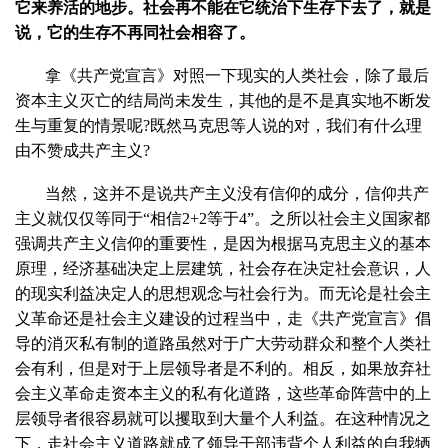
它来养活的地步。社会再不能在它统治下生存下去了，就是
说，它的生存不再同社会相容了。
拿《共产党宣言》对照一下现实的人类社会，除了最后
资本主义灭亡的结局尚未发生，其他的是不是真实地不断发
生与重复的情景呢?既然马克思等人说的对，我们有什么理
由不赞成共产主义?
当然，这并不是说共产主义没有信仰的成分，信仰共产
主义就仅仅等同于“相信2+2等于4”。之所以社会主义国家都
强调共产主义信仰的重要性，是因为根据马克思主义的基本
原理，经济基础决定上层建筑，社会存在决定社会意识，人
的现实利益决定人的思想观念与社会行为。而无论是社会主
义革命还是社会主义建设的过程当中，走《共产党宣言》倡
导的消灭私有制的道路虽然对于广大劳动群众和整个人类社
会有利，但是对于上层领导者是不利的。相反，如果放弃社
会主义革命走资本主义的私有化道路，这些革命阵营中的上
层领导者很容易就可以攫取到大量个人利益。在这种情况之
下，走社会主义道路就成了领导干部违背个人利益的自我牺