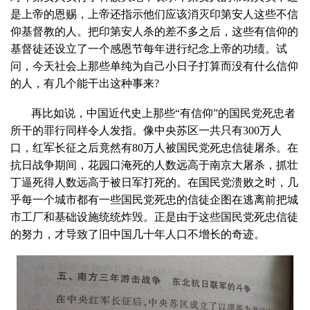
是上帝的恩赐，上帝还指示他们应该消灭印第安人这些不信
仰基督教的人。把印第安人杀的差不多之后，这些有信仰的
基督徒还设立了一个感恩节每年进行纪念上帝的功绩。试
问，今天社会上那些单纯为自己小日子打算而没有什么信仰
的人，有几个能干出这种事来?
再比如说，中国近代史上那些“有信仰”的国民党死忠者
所干的罪行同样令人发指。像中央苏区一共只有300万人
口，红军长征之后竟然有80万人被国民党死忠信徒屠杀。在
抗日战争期间，花园口淹死的人数远高于南京大屠杀，抓壮
丁逼死得人数远高于被日军打死的。在国民党溃败之时，几
乎每一个城市都有一些国民党死忠的信徒企图在逃离前把城
市工厂和基础设施统统炸毁。正是由于这些国民党死忠信徒
的努力，才导致了旧中国几十年人口不增长的奇迹。