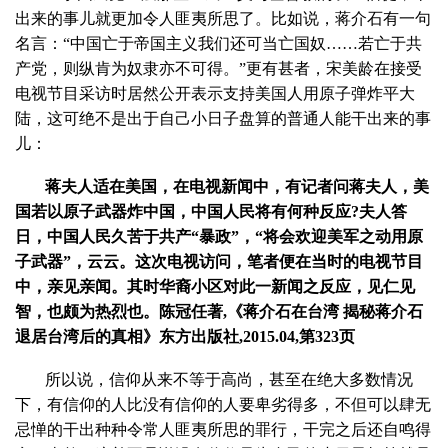
出来的事儿就更加令人匪夷所思了。比如说，蒋介石有一句
名言：“中国亡于帝国主义我们还可当亡国奴……若亡于共
产党，则纵肯为奴隶亦不可得。”更有甚者，宋美龄在接受
电视节目采访时居然公开表示支持美国人用原子弹炸平大
陆，这可绝不是出于自己小日子盘算的普通人能干出来的事
儿：
蒋夫人适在美国，在电视新闻中，有记者问蒋夫人，美
国若以原子武器炸中国，中国人民将有何种反应?夫人答
日，中国人民久苦于共产“暴政”，“将会欢迎美军之动用原
子武器”，云云。这次电视访问，笔者便在当时的电视节目
中，亲见亲闻。其时华裔小区对此一新闻之反应，见仁见
智，也颇为热烈也。陈冠任著,《蒋介石在台湾 揭秘蒋介石
退居台湾后的真相》东方出版社,2015.04,第323页
所以说，信仰从来不等于高尚，甚至在绝大多数情况
下，有信仰的人比没有信仰的人要卑劣得多，不但可以肆无
忌惮的干出种种令常人匪夷所思的罪行，干完之后还自鸣得