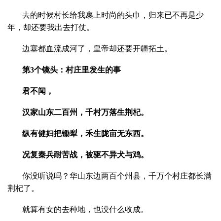
去的时候村长给我裹上时尚的头巾，归来已不再是少
年，却还要我出去打仗。
边塞都血流成河了，皇帝却还要开疆拓土。
第3个镜头：村庄里发生的事
君不闻，
汉家山东二百州，千村万落生荆杞。
纵有健妇把锄犁，禾生陇亩无东西。
况复秦兵耐苦战，被驱不异犬与鸡。
你没听说吗？华山东边两百个州县，千万个村庄都长满
荆杞了。
就算有女的去种地，也没什么收成。