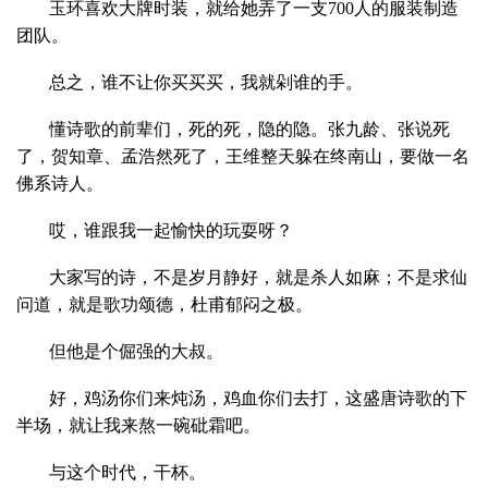
玉环喜欢大牌时装，就给她弄了一支700人的服装制造
团队。
总之，谁不让你买买买，我就剁谁的手。
懂诗歌的前辈们，死的死，隐的隐。张九龄、张说死
了，贺知章、孟浩然死了，王维整天躲在终南山，要做一名
佛系诗人。
哎，谁跟我一起愉快的玩耍呀？
大家写的诗，不是岁月静好，就是杀人如麻；不是求仙
问道，就是歌功颂德，杜甫郁闷之极。
但他是个倔强的大叔。
好，鸡汤你们来炖汤，鸡血你们去打，这盛唐诗歌的下
半场，就让我来熬一碗砒霜吧。
与这个时代，干杯。