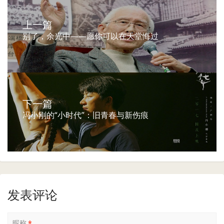
上一篇
别了，余光中——愿你可以在天堂悔过
下一篇
冯小刚的“小时代”：旧青春与新伤痕
发表评论
昵称
*