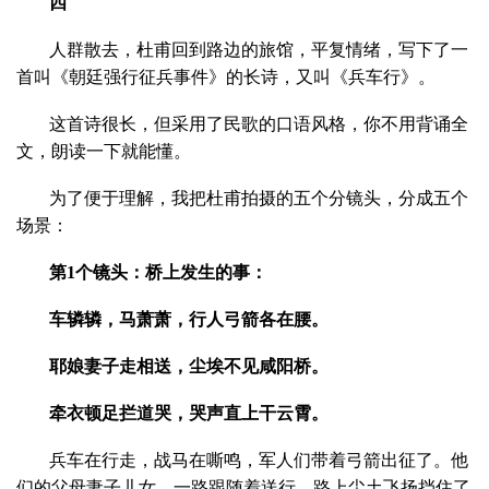
四
人群散去，杜甫回到路边的旅馆，平复情绪，写下了一
首叫《朝廷强行征兵事件》的长诗，又叫《兵车行》。
这首诗很长，但采用了民歌的口语风格，你不用背诵全
文，朗读一下就能懂。
为了便于理解，我把杜甫拍摄的五个分镜头，分成五个
场景：
第1个镜头：桥上发生的事：
车辚辚，马萧萧，行人弓箭各在腰。
耶娘妻子走相送，尘埃不见咸阳桥。
牵衣顿足拦道哭，哭声直上干云霄。
兵车在行走，战马在嘶鸣，军人们带着弓箭出征了。他
们的父母妻子儿女，一路跟随着送行，路上尘土飞扬挡住了