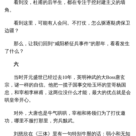
看到没，杜甫的后半生，都在专注于挖封建主义的墙
角。
看到这里，可能有人会问。不打仗，怎么驱逐鞑虏保卫
边疆？
那么，让我们回到“咸阳桥征兵事件”的那年，看看发生
了什么？
六
当时开元盛世已经过去10年，英明神武的大Boss唐玄
宗，谜一样的自信。他把一揽子国事交给玉环的堂哥杨国
忠，和宰相李林甫，这两位没什么才能，最大的优点就是会
哄皇帝开心。
对外，大唐也是牛气哄哄，宰相和将领们为了打仗邀
功，哪里不服打那里，穷兵黩武。
刘慈欣在《三体》里有一句特别牛掰的话：弱小和无知