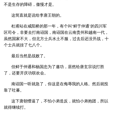
不是生存的障碍，傲慢才是。
这简直就是说给李唐王朝的。
杜甫站在咸阳桥的那一年，有个叫‘鲜于仲通’的四川军
区司令，非要去打南诏国，南诏国在云南贵州和越南一代，
虽然国家不大，但北方士兵水土不服，过去后还没开战，十
个士兵就挂了七八个。
最后当然是战败了。
但鲜于仲通和杨国忠为了邀功，居然给唐玄宗说打胜
了，还要开庆功联欢会。
南诏国一听就急了，你这是在侮辱我的人格。然后就投
靠了吐蕃。
这下唐朝懵逼了，不怕小弟造反，就怕小弟抱团，所以
就得继续打。