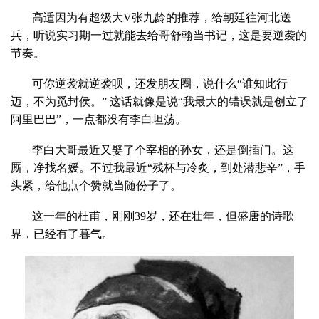
高适因为有超级大V张九龄的推荐，给朝廷往河北送
兵，听说实习期一过就能去给哥舒翰当书记，这是要逆袭的
节奏。
可你逆袭就逆袭呗，还发朋友圈，说什么“谁知此行
迈，不为觅封侯。” 这话就像是说“我最大的错误就是创立了
阿里巴巴”，一点都没有李白坦荡。
李白大哥最近又娶了个宰相的孙女，还是倒插门。这
厮，净找名媛。不过我最近“残杯与冷炙，到处潜悲辛”，手
头紧，给他点个赞就当随份子了。
这一年的杜甫，刚刚39岁，还在壮年，但盛唐的诗歌
界，已经有了暮气。