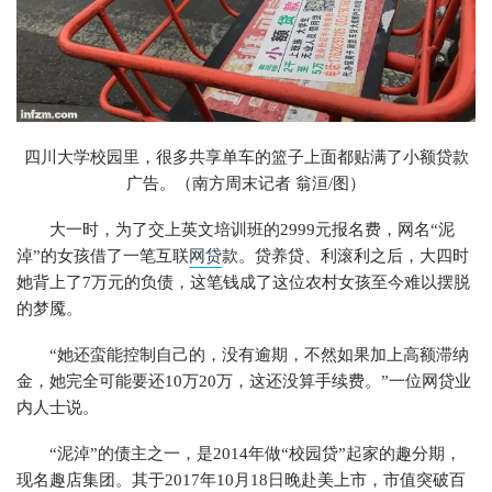
四川大学校园里，很多共享单车的篮子上面都贴满了小额贷款
广告。（南方周末记者 翁洹/图）
大一时，为了交上英文培训班的2999元报名费，网名“泥
淖”的女孩借了一笔互联
网贷
款。贷养贷、利滚利之后，大四时
她背上了7万元的负债，这笔钱成了这位农村女孩至今难以摆脱
的梦魇。
“她还蛮能控制自己的，没有逾期，不然如果加上高额滞纳
金，她完全可能要还10万20万，这还没算手续费。”一位网贷业
内人士说。
“泥淖”的债主之一，是2014年做“校园贷”起家的趣分期，
现名趣店集团。其于2017年10月18日晚赴美上市，市值突破百