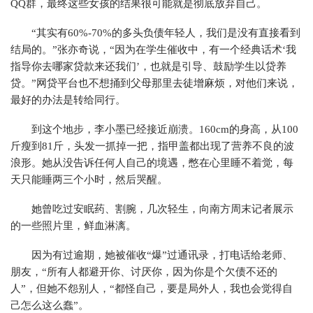
QQ群，最终这些女孩的结果很可能就是彻底放弃自己。
“其实有60%-70%的多头负债年轻人，我们是没有直接看到
结局的。”张亦奇说，“因为在学生催收中，有一个经典话术‘我
指导你去哪家贷款来还我们’，也就是引导、鼓励学生以贷养
贷。”网贷平台也不想捅到父母那里去徒增麻烦，对他们来说，
最好的办法是转给同行。
到这个地步，李小墨已经接近崩溃。160cm的身高，从100
斤瘦到81斤，头发一抓掉一把，指甲盖都出现了营养不良的波
浪形。她从没告诉任何人自己的境遇，憋在心里睡不着觉，每
天只能睡两三个小时，然后哭醒。
她曾吃过安眠药、割腕，几次轻生，向南方周末记者展示
的一些照片里，鲜血淋漓。
因为有过逾期，她被催收“爆”过通讯录，打电话给老师、
朋友，“所有人都避开你、讨厌你，因为你是个欠债不还的
人”，但她不怨别人，“都怪自己，要是局外人，我也会觉得自
己怎么这么蠢”。