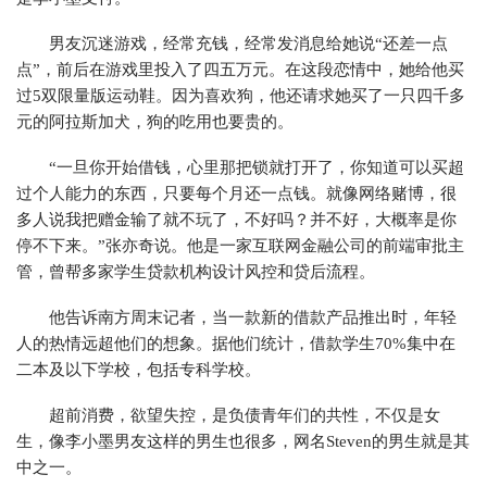
男友沉迷游戏，经常充钱，经常发消息给她说“还差一点
点”，前后在游戏里投入了四五万元。在这段恋情中，她给他买
过5双限量版运动鞋。因为喜欢狗，他还请求她买了一只四千多
元的阿拉斯加犬，狗的吃用也要贵的。
“一旦你开始借钱，心里那把锁就打开了，你知道可以买超
过个人能力的东西，只要每个月还一点钱。就像网络赌博，很
多人说我把赠金输了就不玩了，不好吗？并不好，大概率是你
停不下来。”张亦奇说。他是一家互联网金融公司的前端审批主
管，曾帮多家学生贷款机构设计风控和贷后流程。
他告诉南方周末记者，当一款新的借款产品推出时，年轻
人的热情远超他们的想象。据他们统计，借款学生70%集中在
二本及以下学校，包括专科学校。
超前消费，欲望失控，是负债青年们的共性，不仅是女
生，像李小墨男友这样的男生也很多，网名Steven的男生就是其
中之一。