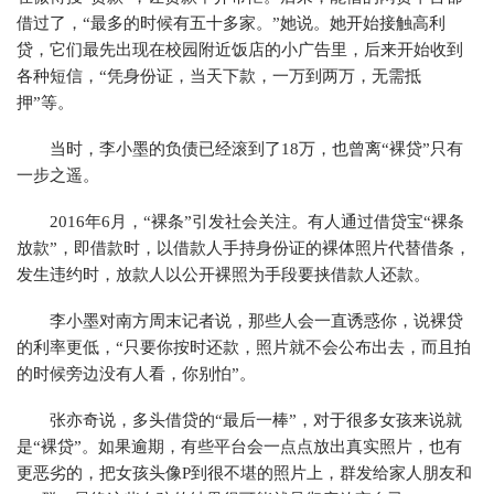
借过了，“最多的时候有五十多家。”她说。她开始接触高利
贷，它们最先出现在校园附近饭店的小广告里，后来开始收到
各种短信，“凭身份证，当天下款，一万到两万，无需抵
押”等。
当时，李小墨的负债已经滚到了18万，也曾离“裸贷”只有
一步之遥。
2016年6月，“裸条”引发社会关注。有人通过借贷宝“裸条
放款”，即借款时，以借款人手持身份证的裸体照片代替借条，
发生违约时，放款人以公开裸照为手段要挟借款人还款。
李小墨对南方周末记者说，那些人会一直诱惑你，说裸贷
的利率更低，“只要你按时还款，照片就不会公布出去，而且拍
的时候旁边没有人看，你别怕”。
张亦奇说，多头借贷的“最后一棒”，对于很多女孩来说就
是“裸贷”。如果逾期，有些平台会一点点放出真实照片，也有
更恶劣的，把女孩头像P到很不堪的照片上，群发给家人朋友和