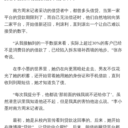
南方周末记者采访的借贷者中，都曾多头借贷。当第一家
平台的贷款期限到了，而自己无法偿还时，他们自然地转向第
二家平台，开始借新还旧，利滚利，直到滚出一个让自己难以
接受的数字。
“从我接触到的一手数据来看，实际上超过30%的客户已经
不是消费目的的借款了，已经陷入拆东墙补西墙的地步。”张亦
奇说。
在李小墨的世界里，她仍在向更黑暗处走去。男友不仅花
光了她的积蓄，还开始背着她用她的身份证和手机借款，直到
收到到期短信，她才知道负了债。
“每次我提分手，他都说‘那前面的钱我就不还给你了’。虽
然潜意识里我知道他还不起，但是我真的害怕他这么说。”李小
墨对南方周末记者说。
最初，她是从校内宣传看到贷款这回事的。后来，她开始
在微博搜“贷款”，让贷款中介帮忙。后来，能借的网贷平台都