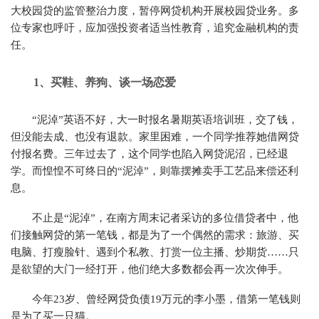
大校园贷的监管整治力度，暂停网贷机构开展校园贷业务。多
位专家也呼吁，应加强投资者适当性教育，追究金融机构的责
任。
1、
买鞋、养狗、谈一场恋爱
“泥淖”英语不好，大一时报名暑期英语培训班，交了钱，
但没能去成、也没有退款。家里困难，一个同学推荐她借网贷
付报名费。三年过去了，这个同学也陷入网贷泥沼，已经退
学。而惶惶不可终日的“泥淖”，则靠摆摊卖手工艺品来偿还利
息。
不止是“泥淖”，在南方周末记者采访的多位借贷者中，他
们接触网贷的第一笔钱，都是为了一个偶然的需求：旅游、买
电脑、打瘦脸针、遇到个私教、打赏一位主播、炒期货……只
是欲望的大门一经打开，他们绝大多数都会再一次次伸手。
今年23岁、曾经网贷负债19万元的李小墨，借第一笔钱则
是为了买一只猫。