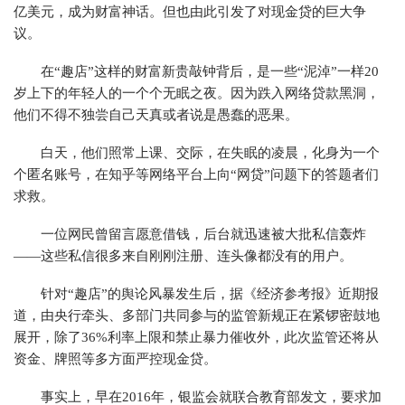
亿美元，成为财富神话。但也由此引发了对现金贷的巨大争
议。
在“趣店”这样的财富新贵敲钟背后，是一些“泥淖”一样20
岁上下的年轻人的一个个无眠之夜。因为跌入网络贷款黑洞，
他们不得不独尝自己天真或者说是愚蠢的恶果。
白天，他们照常上课、交际，在失眠的凌晨，化身为一个
个匿名账号，在知乎等网络平台上向“网贷”问题下的答题者们
求救。
一位网民曾留言愿意借钱，后台就迅速被大批私信轰炸
——这些私信很多来自刚刚注册、连头像都没有的用户。
针对“趣店”的舆论风暴发生后，据《经济参考报》近期报
道，由央行牵头、多部门共同参与的监管新规正在紧锣密鼓地
展开，除了36%利率上限和禁止暴力催收外，此次监管还将从
资金、牌照等多方面严控现金贷。
事实上，早在2016年，银监会就联合教育部发文，要求加