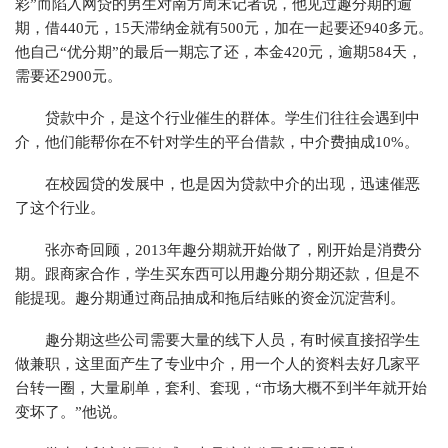
彩”而陷入网贷的男生对南方周末记者说，他见过趣分期的逾
期，借440元，15天滞纳金就有500元，加在一起要还940多元。
他自己“优分期”的最后一期忘了还，本金420元，逾期584天，
需要还2900元。
贷款中介，是这个行业催生的群体。学生们往往会遇到中
介，他们能帮你在不针对学生的平台借款，中介费抽成10%。
在校园贷的发展中，也是因为贷款中介的出现，迅速催恶
了这个行业。
张亦奇回顾，2013年趣分期就开始做了，刚开始是消费分
期。跟商家合作，学生买东西可以用趣分期分期还款，但是不
能提现。趣分期通过商品抽成和拖后结账的资金沉淀营利。
趣分期这些公司需要大量的线下人员，有时候直接招学生
做兼职，这里面产生了专业中介，用一个人的资料去好几家平
台转一圈，大量刷单，套利、套现，“市场大概不到半年就开始
变坏了。”他说。