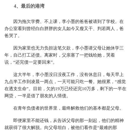
4、
最后的港湾
因为拖欠学费、不上课，李小墨的爸爸被请到了学校。在
办公室看到曾经白白胖胖的女儿如今又瘦又干、判若两人，爸
爸哭了。
因为家里也无力负担这笔欠款，李小墨请父母让她休学三
年，自己打工还债。离家时，父亲塞了一把钱给她，哭着
说，“还完债一定要回来”。
这大半年，李小墨没日没夜工作，没有休息日，每天早上
九点半工作到凌晨一两点，一天可能只吃一餐。她很累，“感觉
在透支生命”。目前，欠的19万已经还完10万多，剩下的一半在
网贷，一半是借了朋友的人情债。
在青年负债者的世界里，最终解救他们的基本都是父母。
即便家里不能还钱，从告诉父母的那一刻起，他们的精神
就获得了很大解脱。向父母坦白，被他们看作是“最难的那