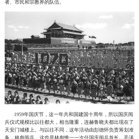
者、市民和宗教界的队伍。
1959年国庆节，这一年共和国建国十周年，所以国庆阅
兵仪式规模比以往都大，相当隆重，连赫鲁晓夫都出现在了
天安门城楼上。与以往不同，这年活动由彭德怀负责筹划准
备，林彪阅兵，这也是林彪惟一一次任国庆阅兵首长。毛泽