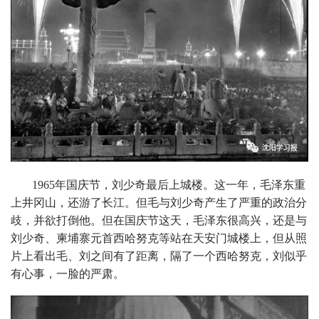
1965年国庆节，刘少奇最后上城楼。这一年，毛泽东重
上井冈山，还游了长江。但毛与刘少奇产生了严重的政治分
歧，并欲打倒他。但在国庆节这天，毛泽东很高兴，还是与
刘少奇、柬埔寨元首西哈努克等站在天安门城楼上，但从照
片上看出毛、刘之间有了距离，隔了一个西哈努克，刘似乎
有心事，一脸的严肃。