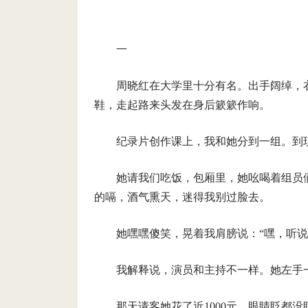
一
周晓红在大学里十分有名。出手阔绰，
鞋，走起路来头发在身后簌簌作响。
纪录片创作课上，我和她分到一组。到
她请我们吃饭，包厢里，她吆喝着组员
的嗝，酒气熏天，迷得我别过脸去。
她嘿嘿傻笑，晃着我肩膀说：“嘿，听
我解释说，演员和主持不一样。她左手
那天请客她花了近1000元，眼睛眨都没