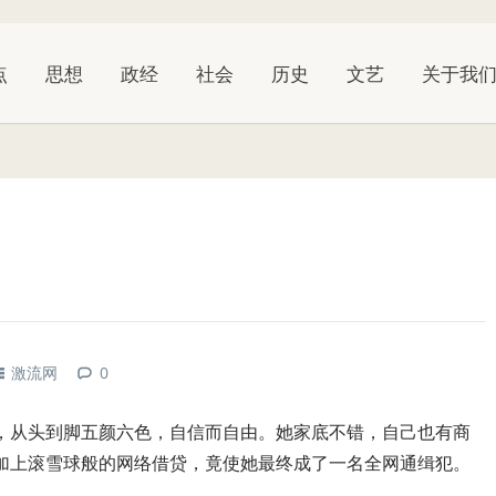
点
思想
政经
社会
历史
文艺
关于我
激流网
0
，从头到脚五颜六色，自信而自由。她家底不错，自己也有商
加上滚雪球般的网络借贷，竟使她最终成了一名全网通缉犯。