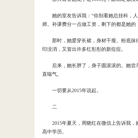
她的室友告诉我：“你别看她总挂科，
师。补课费分一点做工资，剩下的都是她的，
那时，她爱穿长裙，身材干瘦。粉底抹
印没消，又冒出许多红彤彤的新痘痘。
后来，她长胖了，身子圆滚滚的。她尝
直喘气。
一切要从2015年说起。
二
2015年夏天，周晓红在微信上告诉我
高中学历。