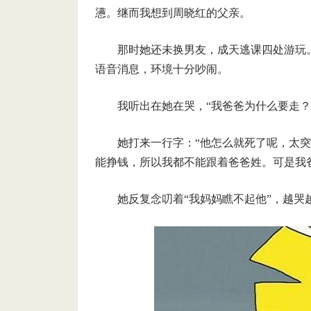
懑。继而我想到周晓红的父亲。
那时她还未换男友，成天逃课四处游玩
语音消息，环境十分吵闹。
我听出在她在哭，“我爸爸为什么要走？
她打来一行字：“他怎么就死了呢，太
能挣钱，所以我都不能跟着爸爸姓。可是我
她反复念叨着“我妈妈瞧不起他”，越