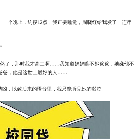
。一个晚上，约摸12点，我正要睡觉，周晓红给我发了一连串
”
突然了，那时我才高二啊……我知道妈妈瞧不起爸爸，她嫌他不
爸爸，他是这世上最好的人……”
哭越凶，以致后来的语音里，我只能听见她的啜泣。