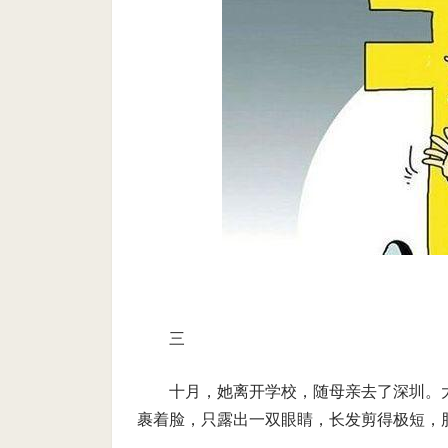
三
十月，她离开学校，随母亲去了深圳。
裹着脸，只露出一双眼睛，长发剪得极短，