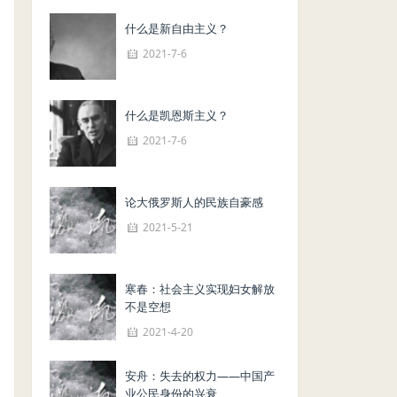
什么是新自由主义？
2021-7-6
什么是凯恩斯主义？
2021-7-6
论大俄罗斯人的民族自豪感
2021-5-21
寒春：社会主义实现妇女解放
不是空想
2021-4-20
安舟：失去的权力——中国产
业公民身份的兴衰