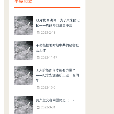
革命历史
赵月枝 白洪谭：为了未来的记
忆——周丽琴口述史序言
2023-2-18
革命根据地时期中共的秘密社
会工作
2022-11-17
工人阶级如何才能有力量？
——纪念安源路矿工运一百周
年
2022-10-5
共产主义者同盟简史（一）
2022-3-31