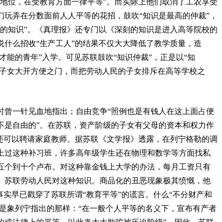
会地位，在受教育方面一律平等”。而实际上他们取消了工农享受
们玩弄在分数面前人人平等的花招，鼓吹“知识是最高的仲裁”，
固的知识”。《真理报》还专门以《深刻的知识是进入高等院校的
说什么招收“生产工人”的结果不仅大大降低了教学质量，造
才能的青年”入学。可见苏联鼓吹“知识仲裁”，正是以“知
层子女大开方便之门，而把劳动人民的子女排斥在高等学校之
时曾一针见血地指出；自由竞争“照例也是有钱人在这上面占便
不是自由的”。在苏联，资产阶级的子女有父母的资本和权力作
，还可以聘请家庭教师。据苏联《文学报》透露，在列宁格勒的调
上过这种补习班，许多高年级学生还在物理和数学等方面找私
五个到十个卢布。对这种靠金钱上大学的办法，每月工资只有
。苏联劳动人民对这种知识。商品化的丑恶现象极其愤慨，他
事实早已戳穿了苏联所谓“教育平等”的谎言。什么“不分财产和
过是象列宁指出的那样：“在一般个人平等的名义下，宣布有产者