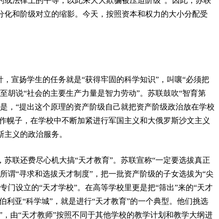
的或法律上的平等，以此来大大欺骗被压迫阶级”。因此，苏联
分化和阶级对立的缩影。今天，按照资本和权力的大小分配受
针，宣扬学生的任务就是“获得牢固的科学知识”，叫嚷“必须把
至胡说“社会的主要生产力量是智力劳动”。苏联鼓吹“智育第
可是，“提出这个原理的资产阶级自己就把资产阶级政治放在学校
”作幌子，在学校中不断加紧进行军国主义和大俄罗斯沙文主义
斯主义的政治服务。
苏联还费尽心机大搞“天才教育”。苏联宣称“一定要选拔真正
所谓“寻求和选拔天才制度”，把一批资产阶级的子女选拔为“尖
专门设立的“天才学校”。在高等学校里更是把“筛出”来的“天才
伯利亚“科学城”，就是进行“天才教育”的一个典型。他们挑选
人”，由“天才教师”按照不同于其他学校的教学计划和教学大纲进