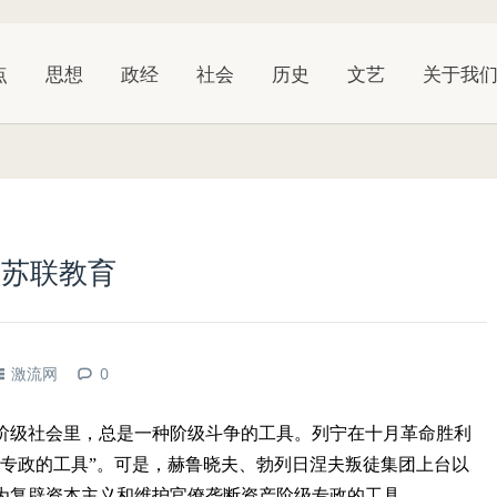
点
思想
政经
社会
历史
文艺
关于我
的苏联教育
激流网
0
阶级社会里，总是一种阶级斗争的工具。列宁在十月革命胜利
级专政的工具”。可是，赫鲁晓夫、勃列日涅夫叛徒集团上台以
为复辟资本主义和维护官僚垄断资产阶级专政的工具。