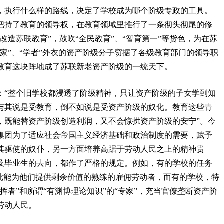
，执行什么样的路线，决定了学校成为哪个阶级专政的工具。
把持了教育的领导权，在教育领域里推行了一条彻头彻尾的修
改造苏联教育”，鼓吹“全民教育”、“智育第一”等货色，为在苏
家”、“学者”外衣的资产阶级分子窃据了各级教育部门的领导职
教育这块阵地成了苏联新老资产阶级的一统天下。
：“整个旧学校都浸透了阶级精神，只让资产阶级的子女学到知
与其说是受教育，倒不如说是受资产阶级的奴化。教育这些青
，既能替资产阶级创造利润，又不会惊扰资产阶级的安宁”。今
集团为了适应社会帝国主义经济基础和政治制度的需要，赋予
其驱使的奴仆，另一方面培养高踞于劳动人民之上的精神贵
及毕业生的去向，都作了严格的规定。例如，有的学校的任务
大批能为他们提供剩余价值的熟练的雇佣劳动者，而有的学校，特
挥者”和所谓“有渊博理论知识”的“专家”，充当官僚垄断资产阶
劳动人民。