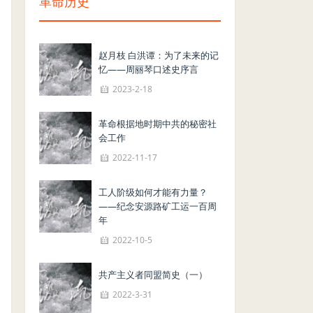
革命历史
赵月枝 白洪谭：为了未来的记
忆——周丽琴口述史序言
2023-2-18
革命根据地时期中共的秘密社
会工作
2022-11-17
工人阶级如何才能有力量？
——纪念安源路矿工运一百周
年
2022-10-5
共产主义者同盟简史（一）
2022-3-31