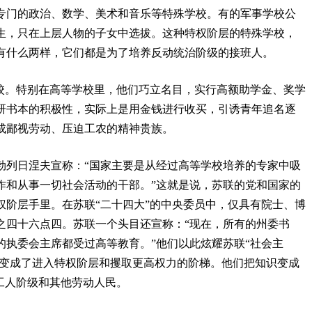
专门的政治、数学、美术和音乐等特殊学校。有的军事学校公
生，只在上层人物的子女中选拔。这种特权阶层的特殊学校，
有什么两样，它们都是为了培养反动统治阶级的接班人。
学校。特别在高等学校里，他们巧立名目，实行高额助学金、奖学
研书本的积极性，实际上是用金钱进行收买，引诱青年追名逐
成鄙视劳动、压迫工农的精神贵族。
勃列日涅夫宣称：“国家主要是从经过高等学校培养的专家中吸
作和从事一切社会活动的干部。”这就是说，苏联的党和国家的
权阶层手里。在苏联“二十四大”的中央委员中，仅具有院士、博
之四十六点四。苏联一个头目还宣称：“现在，所有的州委书
的执委会主席都受过高等教育。”他们以此炫耀苏联“社会主
校变成了进入特权阶层和攫取更高权力的阶梯。他们把知识变成
工人阶级和其他劳动人民。