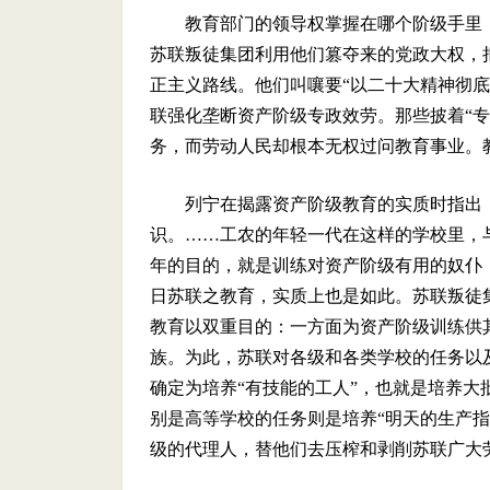
教育部门的领导权掌握在哪个阶级手里
苏联叛徒集团利用他们篡夺来的党政大权，
正主义路线。他们叫嚷要“以二十大精神彻底
联强化垄断资产阶级专政效劳。那些披着“专
务，而劳动人民却根本无权过问教育事业。
列宁在揭露资产阶级教育的实质时指出
识。……工农的年轻一代在这样的学校里，
年的目的，就是训练对资产阶级有用的奴仆
日苏联之教育，实质上也是如此。苏联叛徒
教育以双重目的：一方面为资产阶级训练供
族。为此，苏联对各级和各类学校的任务以
确定为培养“有技能的工人”，也就是培养
别是高等学校的任务则是培养“明天的生产指
级的代理人，替他们去压榨和剥削苏联广大