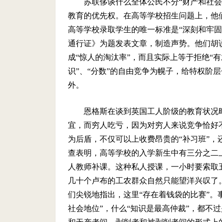
苏联侈谈什么全体公民不分“财产和社
教育的优先权。在高等学校招生问题上，他
高等学校录取学生的唯一标准是“深刻和牢
通行证》为题发表文章，制造声势。他们胡
成“惊人的淘汰率”，而且实际上等于拒绝“有
识”、“分数”的自由竞争为幌子，给特权阶
外。
恩格斯在谈到英国工人阶级的教育状况
宜，而穷人吃亏，因为对穷人来说竞争恰好
为后盾，不仅可以上收费昂贵的“补习班”
查表明，高等学校的入学新生中有三分之二
人教师补课。这种私人授课，一小时要索取
几十个卢布的工农群众自然只能望洋兴叹了
们尖锐地指出，这里“存在着钱袋的比赛”。
社会地位”，什么“知识是最高仲裁”，都不