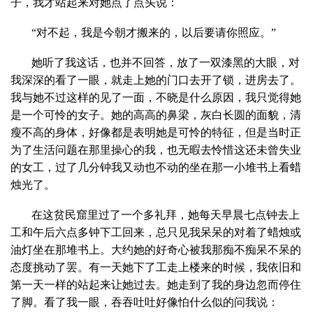
子，我才站起来对她点了点头说：
“对不起，我是今朝才搬来的，以后要请你照应。”
她听了我这话，也并不回答，放了一双漆黑的大眼，对
我深深的看了一眼，就走上她的门口去开了锁，进房去了。
我与她不过这样的见了一面，不晓是什么原因，我只觉得她
是一个可怜的女子。她的高高的鼻梁，灰白长圆的面貌，清
瘦不高的身体，好像都是表明她是可怜的特征，但是当时正
为了生活问题在那里操心的我，也无暇去怜惜这还未曾失业
的女工，过了几分钟我又动也不动的坐在那一小堆书上看蜡
烛光了。
在这贫民窟里过了一个多礼拜，她每天早晨七点钟去上
工和午后六点多钟下工回来，总只见我呆呆的对着了蜡烛或
油灯坐在那堆书上。大约她的好奇心被我那痴不痴呆不呆的
态度挑动了罢。有一天她下了工走上楼来的时候，我依旧和
第一天一样的站起来让她过去。她走到了我的身边忽而停住
了脚。看了我一眼，吞吞吐吐好像怕什么似的问我说：