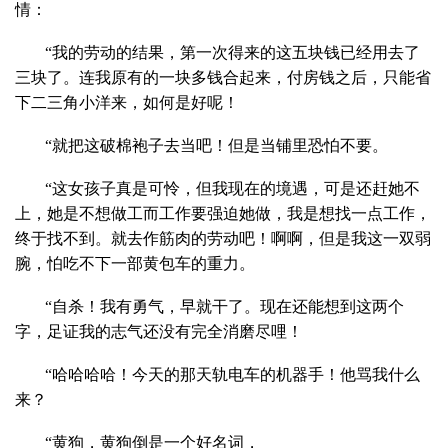
情：
“我的劳动的结果，第一次得来的这五块钱已经用去了
三块了。连我原有的一块多钱合起来，付房钱之后，只能省
下二三角小洋来，如何是好呢！
“就把这破棉袍子去当吧！但是当铺里恐怕不要。
“这女孩子真是可怜，但我现在的境遇，可是还赶她不
上，她是不想做工而工作要强迫她做，我是想找一点工作，
终于找不到。就去作筋肉的劳动吧！啊啊，但是我这一双弱
腕，怕吃不下一部黄包车的重力。
“自杀！我有勇气，早就干了。现在还能想到这两个
字，足证我的志气还没有完全消磨尽哩！
“哈哈哈哈！今天的那天轨电车的机器手！他骂我什么
来？
“黄狗，黄狗倒是一个好名词，