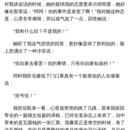
对我讲这话的时候，她的疑惧我的态度更表示得明显，她好
像在那里说：“呵呵！你的事件是发觉了啊！”我对她这种态
度，心里非常痛恨，所以就气急了一点，回答她说：
“我有什么信？不是我的！”
她听了我这气愤愤的回答，更好像是得了胜利似的，脸
上忽涌出了一种冷笑说：
“你自家去看罢！你的事情，只有你自家知道的！”
同时我听见楼低下门口果真有一个邮差似的人在催着
说：
“挂号信！”
我把信取来一看，心里就突突的跳了几跳，原来我前回
寄去的一篇德文短篇的译稿，已经在某杂志上发表了，信中
寄来的是五圆钱的一张汇票。我囊里正是将空的时候，有了
这五圆钱，非但月底要预付的来月的房金可以无忧，并且付