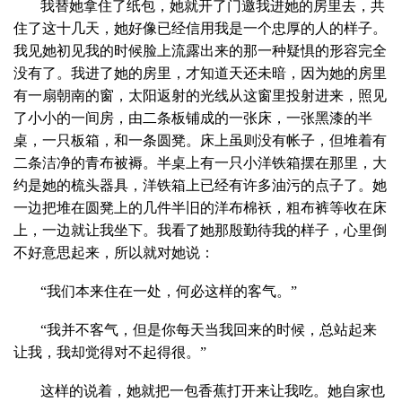
我替她拿住了纸包，她就开了门邀我进她的房里去，共
住了这十几天，她好像已经信用我是一个忠厚的人的样子。
我见她初见我的时候脸上流露出来的那一种疑惧的形容完全
没有了。我进了她的房里，才知道天还未暗，因为她的房里
有一扇朝南的窗，太阳返射的光线从这窗里投射进来，照见
了小小的一间房，由二条板铺成的一张床，一张黑漆的半
桌，一只板箱，和一条圆凳。床上虽则没有帐子，但堆着有
二条洁净的青布被褥。半桌上有一只小洋铁箱摆在那里，大
约是她的梳头器具，洋铁箱上已经有许多油污的点子了。她
一边把堆在圆凳上的几件半旧的洋布棉袄，粗布裤等收在床
上，一边就让我坐下。我看了她那殷勤待我的样子，心里倒
不好意思起来，所以就对她说：
“我们本来住在一处，何必这样的客气。”
“我并不客气，但是你每天当我回来的时候，总站起来
让我，我却觉得对不起得很。”
这样的说着，她就把一包香蕉打开来让我吃。她自家也