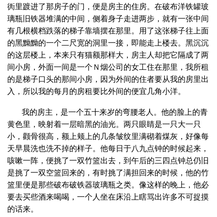
衖里踱进了那房子的门，便是房主的住房。在破布洋铁罐玻
璃瓶旧铁器堆满的中间，侧着身子走进两步，就有一张中间
有几根横档跌落的梯子靠墙摆在那里。用了这张梯子往上面
的黑黝黝的一个二尺宽的洞里一接，即能走上楼去。黑沉沉
的这层楼上，本来只有猫额那样大，房主人却把它隔成了两
间小房，外面一间是一个Ｎ烟公司的女工住在那里，我所租
的是梯子口头的那间小房，因为外间的住者要从我的房里出
入，所以我的每月的房租要比外间的便宜几角小洋。
我的房主，是一个五十来岁的弯腰老人。他的脸上的青
黄色里，映射着一层暗黑的油光。两只眼睛是一只大一只
小，颧骨很高，额上颊上的几条皱纹里满砌着煤灰，好像每
天早晨洗也洗不掉的样子。他每日于八九点钟的时候起来，
咳嗽一阵，便挑了一双竹篮出去，到午后的三四点钟总仍旧
是挑了一双空篮回来的，有时挑了满担回来的时候，他的竹
篮里便是那些破布破铁器玻璃瓶之类。像这样的晚上，他必
要去买些酒来喝喝，一个人坐在床沿上瞎骂出许多不可捉摸
的话来。