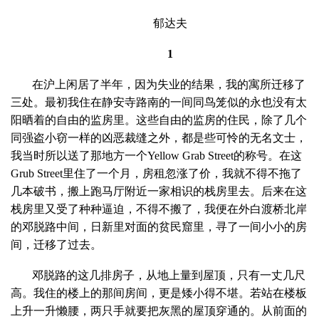
郁达夫
1
在沪上闲居了半年，因为失业的结果，我的寓所迁移了
三处。最初我住在静安寺路南的一间同鸟笼似的永也没有太
阳晒着的自由的监房里。这些自由的监房的住民，除了几个
同强盗小窃一样的凶恶裁缝之外，都是些可怜的无名文士，
我当时所以送了那地方一个
Yellow Grab Street
的称号。在这
Grub Street
里住了一个月，房租忽涨了价，我就不得不拖了
几本破书，搬上跑马厅附近一家相识的栈房里去。后来在这
栈房里又受了种种逼迫，不得不搬了，我便在外白渡桥北岸
的邓脱路中间，日新里对面的贫民窟里，寻了一间小小的房
间，迁移了过去。
邓脱路的这几排房子，从地上量到屋顶，只有一丈几尺
高。我住的楼上的那间房间，更是矮小得不堪。若站在楼板
上升一升懒腰，两只手就要把灰黑的屋顶穿通的。从前面的