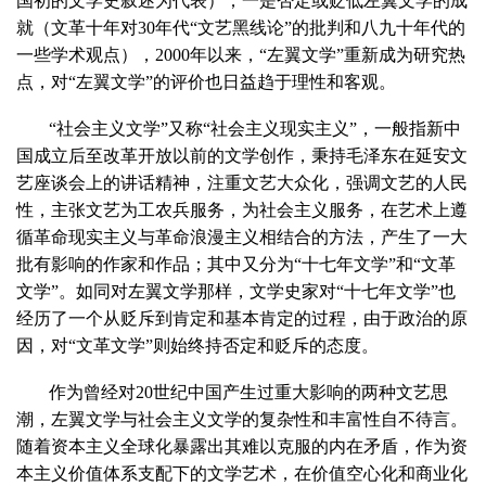
国初的文学史叙述为代表）；一是否定或贬低左翼文学的成
就（文革十年对
30
年代“文艺黑线论”的批判和八九十年代的
一些学术观点），
2000
年以来，“左翼文学”重新成为研究热
点，对“左翼文学”的评价也日益趋于理性和客观。
“社会主义文学”又称“社会主义现实主义”，一般指新中
国成立后至改革开放以前的文学创作，秉持毛泽东在延安文
艺座谈会上的讲话精神，注重文艺大众化，强调文艺的人民
性，主张文艺为工农兵服务，为社会主义服务，在艺术上遵
循革命现实主义与革命浪漫主义相结合的方法，产生了一大
批有影响的作家和作品；其中又分为“十七年文学”和“文革
文学”。如同对左翼文学那样，文学史家对“十七年文学”也
经历了一个从贬斥到肯定和基本肯定的过程，由于政治的原
因，对“文革文学”则始终持否定和贬斥的态度。
作为曾经对
20
世纪中国产生过重大影响的两种文艺思
潮，左翼文学与社会主义文学的复杂性和丰富性自不待言。
随着资本主义全球化暴露出其难以克服的内在矛盾，作为资
本主义价值体系支配下的文学艺术，在价值空心化和商业化