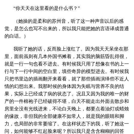
“你天天在这里看的是什么书？”
（她操的是柔和的苏州音，听了这一种声音以后的感
觉，是怎么也写不出来的，所以我只能把她的言语译成普通
的白话。）
我听了她的话，反而脸上涨红了。因为我天天呆坐在那
里，面前虽则有几本外国书摊着，其实我的脑筋昏乱得很，
就是一行一句也看不进去。有时候我只用了想像在书的上一
行与下一行中间的空白里，填些奇异的模型进去。有时候我
只把书里边的插画翻开来看看，就了那些插画演绎些不近人
情的幻想出来。我那时候的身体因为失眠与营养不良的结
果，实际上已经成了病的状态了。况且又因为我的唯一的财
产的一件棉袍子已经破得不堪，白天不能走出外面去散步和
房里全没有光线进来，不论白天晚上，都要点着油灯或蜡烛
的缘故，非但我的全部健康不如常人，就是我的眼睛和脚
力，也局部的非常萎缩了。在这样状态下的我，听了她这一
问，如何能够不红起脸来呢？所以我只是含含糊糊的回答