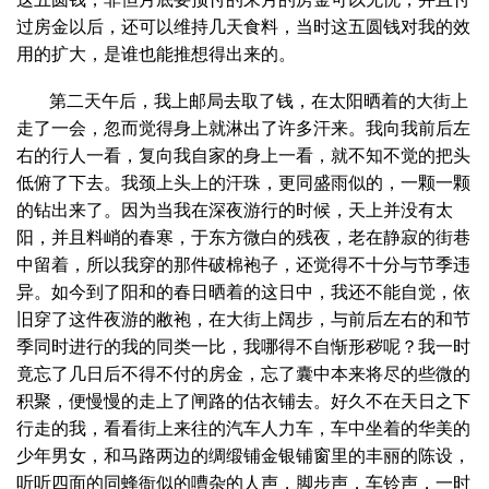
过房金以后，还可以维持几天食料，当时这五圆钱对我的效
用的扩大，是谁也能推想得出来的。
第二天午后，我上邮局去取了钱，在太阳晒着的大街上
走了一会，忽而觉得身上就淋出了许多汗来。我向我前后左
右的行人一看，复向我自家的身上一看，就不知不觉的把头
低俯了下去。我颈上头上的汗珠，更同盛雨似的，一颗一颗
的钻出来了。因为当我在深夜游行的时候，天上并没有太
阳，并且料峭的春寒，于东方微白的残夜，老在静寂的街巷
中留着，所以我穿的那件破棉袍子，还觉得不十分与节季违
异。如今到了阳和的春日晒着的这日中，我还不能自觉，依
旧穿了这件夜游的敝袍，在大街上阔步，与前后左右的和节
季同时进行的我的同类一比，我哪得不自惭形秽呢？我一时
竟忘了几日后不得不付的房金，忘了囊中本来将尽的些微的
积聚，便慢慢的走上了闸路的估衣铺去。好久不在天日之下
行走的我，看看街上来往的汽车人力车，车中坐着的华美的
少年男女，和马路两边的绸缎铺金银铺窗里的丰丽的陈设，
听听四面的同蜂衙似的嘈杂的人声，脚步声，车铃声，一时