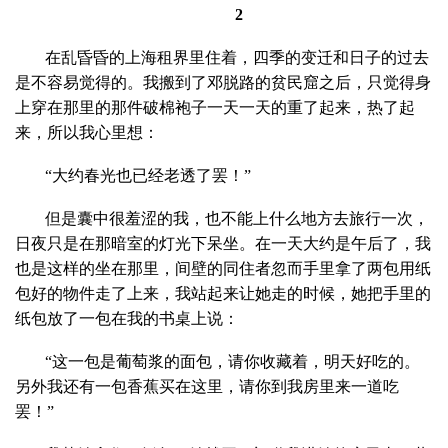
2
在乱昏昏的上海租界里住着，四季的变迁和日子的过去
是不容易觉得的。我搬到了邓脱路的贫民窟之后，只觉得身
上穿在那里的那件破棉袍子一天一天的重了起来，热了起
来，所以我心里想：
“大约春光也已经老透了罢！”
但是囊中很羞涩的我，也不能上什么地方去旅行一次，
日夜只是在那暗室的灯光下呆坐。在一天大约是午后了，我
也是这样的坐在那里，间壁的同住者忽而手里拿了两包用纸
包好的物件走了上来，我站起来让她走的时候，她把手里的
纸包放了一包在我的书桌上说：
“这一包是葡萄浆的面包，请你收藏着，明天好吃的。
另外我还有一包香蕉买在这里，请你到我房里来一道吃
罢！”