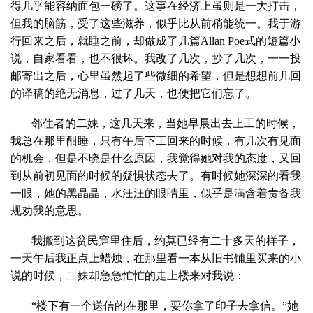
得几乎能容纳面包一磅了。这事在经济上虽则是一大打击，
但我的脑筋，受了这些滋养，似乎比从前稍能统一。我于游
行回来之后，就睡之前，却做成了几篇
Allan Poe
式的短篇小
说，自家看看，也不很坏。我改了几次，抄了几次，一一投
邮寄出之后，心里虽然起了些微细的希望，但是想想前几回
的译稿的绝无消息，过了几天，也便把它们忘了。
邻住者的二妹，这几天来，当她早晨出去上工的时候，
我总在那里酣睡，只有午后下工回来的时候，有几次有见面
的机会，但是不晓是什么原因，我觉得她对我的态度，又回
到从前初见面的时候的疑惧状态去了。有时候她深深的看我
一眼，她的黑晶晶，水汪汪的眼睛里，似乎是满含着责备我
规劝我的意思。
我搬到这贫民窟里住后，约莫已经有二十多天的样子，
一天午后我正点上蜡烛，在那里看一本从旧书铺里买来的小
说的时候，二妹却急急忙忙的走上楼来对我说：
“楼下有一个送信的在那里，要你拿了印子去拿信。”她