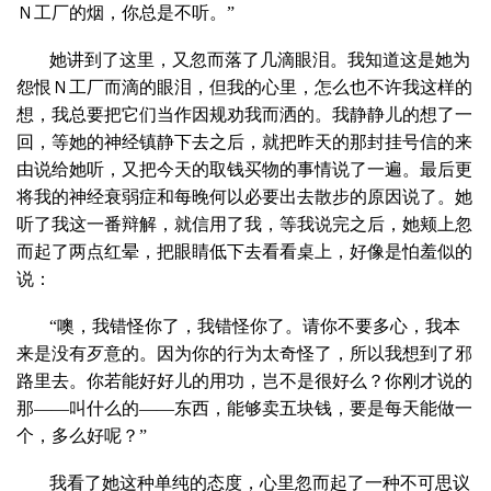
Ｎ工厂的烟，你总是不听。”
她讲到了这里，又忽而落了几滴眼泪。我知道这是她为
怨恨Ｎ工厂而滴的眼泪，但我的心里，怎么也不许我这样的
想，我总要把它们当作因规劝我而洒的。我静静儿的想了一
回，等她的神经镇静下去之后，就把昨天的那封挂号信的来
由说给她听，又把今天的取钱买物的事情说了一遍。最后更
将我的神经衰弱症和每晚何以必要出去散步的原因说了。她
听了我这一番辩解，就信用了我，等我说完之后，她颊上忽
而起了两点红晕，把眼睛低下去看看桌上，好像是怕羞似的
说：
“噢，我错怪你了，我错怪你了。请你不要多心，我本
来是没有歹意的。因为你的行为太奇怪了，所以我想到了邪
路里去。你若能好好儿的用功，岂不是很好么？你刚才说的
那——叫什么的——东西，能够卖五块钱，要是每天能做一
个，多么好呢？”
我看了她这种单纯的态度，心里忽而起了一种不可思议