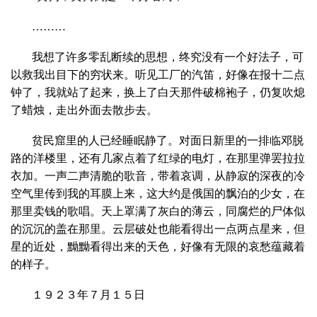
………
我想了许多零乱断续的思想，终究没有一个好法子，可
以救我出目下的穷状来。听见工厂的汽笛，好像在报十二点
钟了，我就站了起来，换上了白天那件破棉袍子，仍复吹熄
了蜡烛，走出外面去散步去。
贫民窟里的人已经睡眠静了。对面日新里的一排临邓脱
路的洋楼里，还有几家点着了红绿的电灯，在那里弹罢拉拉
衣加。一声二声清脆的歌音，带着哀调，从静寂的深夜的冷
空气里传到我的耳膜上来，这大约是俄国的飘泊的少女，在
那里卖钱的歌唱。天上罩满了灰白的薄云，同腐烂的尸体似
的沉沉的盖在那里。云层破处也能看得出一点两点星来，但
星的近处，黝黝看得出来的天色，好像有无限的哀愁蕴藏着
的样子。
１９２３年７月１５日