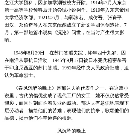
之江大学预科，因参加学潮被校方开除。
1914
年
7
月入东京
第一高等学校预科后开始尝试小说创作。
1919
年入东京帝国
大学经济学部。
1921
年
6
月，与郭沫若、成仿吾、张资平、
田汉、郑伯奇等人在东京酝酿成立了新文学团体创造社。
7
月，第一部短篇小说集《沉沦》问世，在当时产生很大影
响。
1945年
8
月
29
日，在苏门答腊失踪，终年四十九岁。因
在南洋从事抗日活动，
1945
年
9
月
17
日被日本宪兵秘密杀害
于印度尼西亚的苏门答腊。
1952
年经中央人民政府批准，追
认为革命烈士。
《春风沉醉的晚上》是郁达夫的代表作之一。在这篇小
说里，古代的倡优变成了现代工厂的女工，她不仅仍然常受
猥亵，而且时刻面临着失业的威胁。郁达夫有意识地表现下
层劳动者，描绘他们的苦难，表现他们的抗争，歌颂他们的
品德，揭示他们不幸遭遇的根源。
风沉坠的晚上