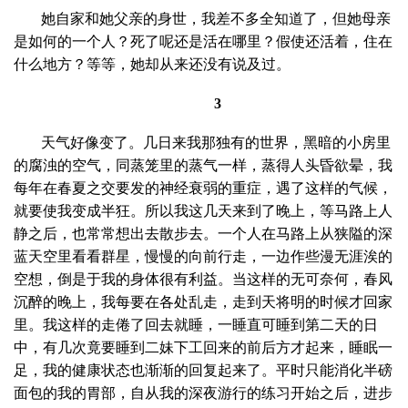
她自家和她父亲的身世，我差不多全知道了，但她母亲
是如何的一个人？死了呢还是活在哪里？假使还活着，住在
什么地方？等等，她却从来还没有说及过。
3
天气好像变了。几日来我那独有的世界，黑暗的小房里
的腐浊的空气，同蒸笼里的蒸气一样，蒸得人头昏欲晕，我
每年在春夏之交要发的神经衰弱的重症，遇了这样的气候，
就要使我变成半狂。所以我这几天来到了晚上，等马路上人
静之后，也常常想出去散步去。一个人在马路上从狭隘的深
蓝天空里看看群星，慢慢的向前行走，一边作些漫无涯涘的
空想，倒是于我的身体很有利益。当这样的无可奈何，春风
沉醉的晚上，我每要在各处乱走，走到天将明的时候才回家
里。我这样的走倦了回去就睡，一睡直可睡到第二天的日
中，有几次竟要睡到二妹下工回来的前后方才起来，睡眠一
足，我的健康状态也渐渐的回复起来了。平时只能消化半磅
面包的我的胃部，自从我的深夜游行的练习开始之后，进步