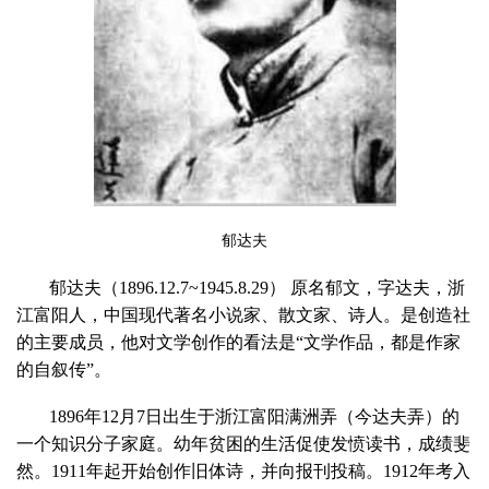
郁达夫
郁达夫（
1896.12.7~1945.8.29
） 原名郁文，字达夫，浙
江富阳人，中国现代著名小说家、散文家、诗人。是创造社
的主要成员，他对文学创作的看法是“文学作品，都是作家
的自叙传”。
1896年
12
月
7
日出生于浙江富阳满洲弄（今达夫弄）的
一个知识分子家庭。幼年贫困的生活促使发愤读书，成绩斐
然。
1911
年起开始创作旧体诗，并向报刊投稿。
1912
年考入