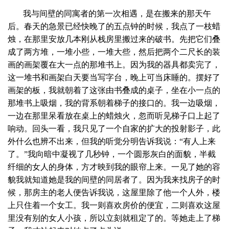
我与间壁的同寓者的第一次相遇，是在搬来的那天午
后。春天的急景已经快晚了的五点钟的时候，我点了一枝蜡
烛，在那里安放几本刚从栈房里搬过来的破书。先把它们叠
成了两方堆，一堆小些，一堆大些，然后把两个二尺长的装
画的画架覆在大一点的那堆书上。因为我的器具都卖完了，
这一堆书和画架白天要当写字台，晚上可当床睡的。摆好了
画架的板，我就朝着了这张由书叠成的桌子，坐在小一点的
那堆书上吸烟，我的背系朝着梯子的接口的。我一边吸烟，
一边在那里呆看放在桌上的蜡烛火，忽而听见梯子口上起了
响动。回头一看，我只见了一个自家的扩大的投射影子，此
外什么也辨不出来，但我的听觉分明告诉我说：“有人上来
了。”我向暗中凝视了几秒钟，一个圆形灰白的面貌，半截
纤细的女人的身体，方才映到我的眼帘上来。一见了她的容
貌我就知道她是我的间壁的同居者了。因为我来找房子的时
候，那房主的老人便告诉我说，这屋里除了他一个人外，楼
上只住着一个女工。我一则喜欢房价的便宜，二则喜欢这屋
里没有别的女人小孩，所以立刻就租定了的。等她走上了梯