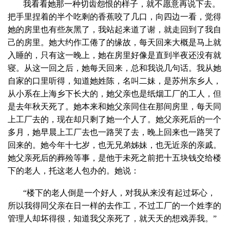
我看看她那一种切齿怨恨的样子，就不愿意再说下去。
把手里捏着的半个吃剩的香蕉咬了几口，向四边一看，觉得
她的房里也有些灰黑了，我站起来道了谢，就走回到了我自
己的房里。她大约作工倦了的缘故，每天回来大概是马上就
入睡的，只有这一晚上，她在房里好像是直到半夜还没有就
寝。从这一回之后，她每天回来，总和我说几句话。我从她
自家的口里听得，知道她姓陈，名叫二妹，是苏州东乡人，
从小系在上海乡下长大的，她父亲也是纸烟工厂的工人，但
是去年秋天死了。她本来和她父亲同住在那间房里，每天同
上工厂去的，现在却只剩了她一个人了。她父亲死后的一个
多月，她早晨上工厂去也一路哭了去，晚上回来也一路哭了
回来的。她今年十七岁，也无兄弟姊妹，也无近亲的亲戚。
她父亲死后的葬殓等事，是他于未死之前把十五块钱交给楼
下的老人，托这老人包办的。她说：
“楼下的老人倒是一个好人，对我从来没有起过坏心，
所以我得同父亲在日一样的去作工，不过工厂的一个姓李的
管理人却坏得很，知道我父亲死了，就天天的想戏弄我。”