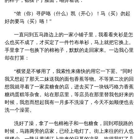
的样子，都摆下了脸面，嘲弄着说：
“侬（你）寻萨咯（什么）凯（开心）！马（买）勿起
好勿要马（买）咯！”
一直问到五马路边上的一家小铺子里，我看看夹衫是怎
么也买不成了，才买定了一件竹布单衫，马上就把它换上。
手里拿了一包换下的棉袍子，默默的走回家来。一边我心里
却在打算：
“横竖是不够用了，我索性来痛快的用它一下罢。”同时
我又想起了那天二妹送我的面包香蕉等物。不等第二次的回
想我就寻着了一家卖糖食的店，进去买了一块钱巧格力香蕉
糖鸡蛋糕等杂食。站在那店里，等店员在那里替我包好来的
时候，我忽而想起我有一月多不洗澡了，今天不如顺便也去
洗一个澡罢。
洗好了澡，拿了一包棉袍子和一包糖食，回到邓脱路的
时候，马路两旁的店家，已经上电灯了。街上来往的行人也
很稀少，一阵从黄浦江上吹来的日暮的凉风，吹得我打了几