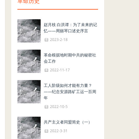
革命历史
赵月枝 白洪谭：为了未来的记
忆——周丽琴口述史序言
2023-2-18
革命根据地时期中共的秘密社
会工作
2022-11-17
工人阶级如何才能有力量？
——纪念安源路矿工运一百周
年
2022-10-5
共产主义者同盟简史（一）
2022-3-31