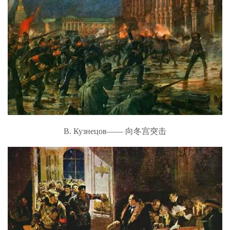
В. Кузнецов—— 向冬宫突击