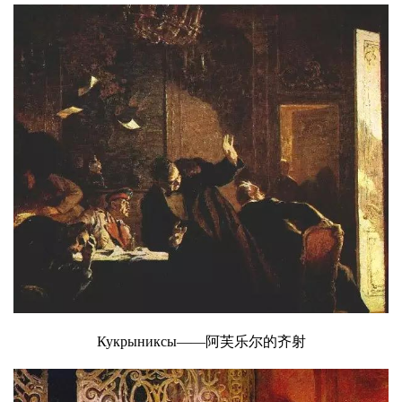
Кукрыниксы——阿芙乐尔的齐射