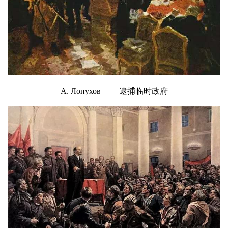
А. Лопухов—— 逮捕临时政府