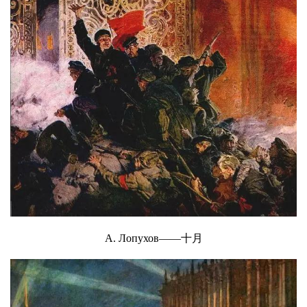
А. Лопухов——十月