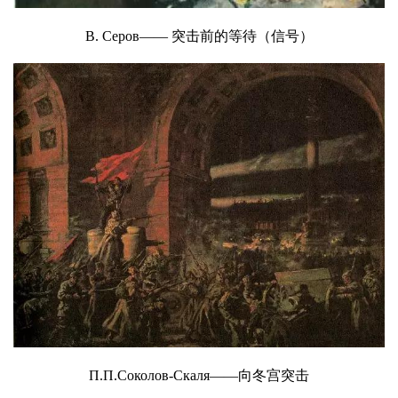
В. Серов—— 突击前的等待（信号）
П.П.Соколов-Скаля——向冬宫突击