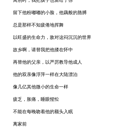
离别时，我把孩子也留给了你
留下他粉嘟嘟的小脸，他藕般的胳膊
总是那样不知疲倦地挥舞
以旺盛的生命力，敌对这闷沉沉的世界
故乡啊，请替我把他搂在怀中
再替他的父亲，以严厉教导他成人
他的双亲像浮萍一样在大陆漂泊
像几亿其他微小的生命一样
疲乏，胀痛，睡眼惺忪
不能在每晚吻着他的额头入眠
离家前