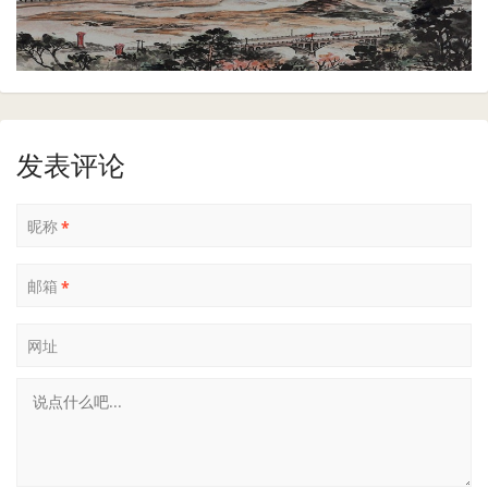
发表评论
昵称
*
邮箱
*
网址