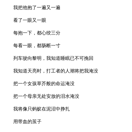
我把他抱了一遍又一遍
看了一眼又一眼
每抱一下，都心绞三分
每看一眼，都肠断一寸
列车驶向黎明，我知道睡眠已不可挽回
我知道天亮时，打工者的人潮将把我淹没
把一个女孩草芥般的命运淹没
把一个母亲无处安放的泪水淹没
我将像只蚂蚁在泥沼中挣扎
用带血的茧子