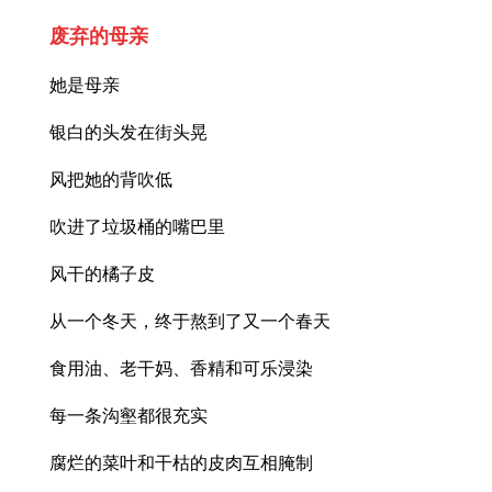
废弃的母亲
她是母亲
银白的头发在街头晃
风把她的背吹低
吹进了垃圾桶的嘴巴里
风干的橘子皮
从一个冬天，终于熬到了又一个春天
食用油、老干妈、香精和可乐浸染
每一条沟壑都很充实
腐烂的菜叶和干枯的皮肉互相腌制