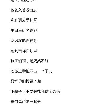
他爸入赘没出息
利利调皮爱捣蛋
平日王姐老说她
龙凤双胎吉祥意
意到吉祥在哪里
孩子们啊，是妈妈不好
吃饭上学抠不出一个子儿
只怪你们投错了胎
下辈子，不要来找我这个穷妈
奈何鬼门咱一起走