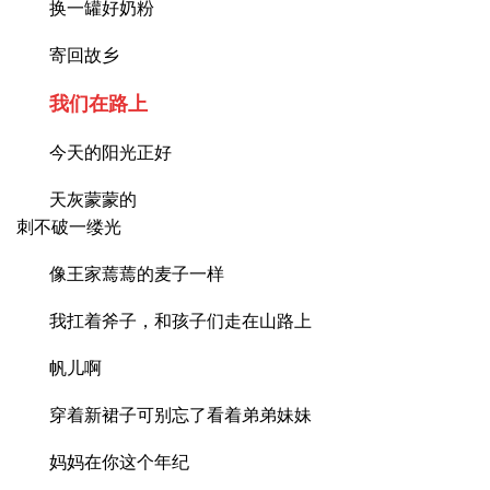
换一罐好奶粉
寄回故乡
我们在路上
今天的阳光正好
天灰蒙蒙的
刺不破一缕光
像王家蔫蔫的麦子一样
我扛着斧子，和孩子们走在山路上
帆儿啊
穿着新裙子可别忘了看着弟弟妹妹
妈妈在你这个年纪