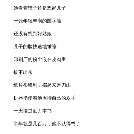
她看着镜子还是想起儿子
一张年轻丰润的国字脸
还没有找到好姑娘
儿子的脸快速地皱缩
印刷厂的粉尘嵌在皮肉里
拔不出来
纸片很锋利，摞起来是刀山
机器指使着他虐待自己的双手
一天接过近万本书
半年就是几百万，他不认得书了