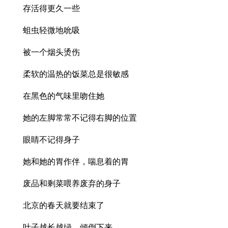
存活得更久一些
蛆虫轻微地吮吸
被一个烟头烫伤
柔软的温热的饭菜总是很敏感
在黑色的气味里吻住她
她的左脚常常不记得右脚的位置
眼睛不记得身子
她和她的胃作伴，喘息着的胃
废品和剩菜喂养废弃的身子
北京的春天就要结束了
叶子越长越绿，倾倒下来