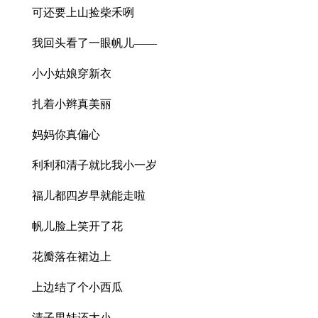
可还要上山捡柴禾咧
我回头看了一眼帆儿——
小小姑娘穿新衣
扎着小辫真美丽
妈妈你真偏心
利利和清子就比我小一岁
福儿都四岁早就能走啦
帆儿脸上笑开了花
花瓣落在裙边上
上边结了个小西瓜
清子男娃还太小