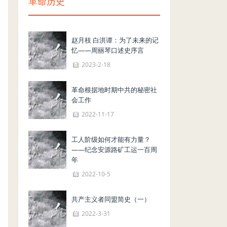
革命历史
赵月枝 白洪谭：为了未来的记
忆——周丽琴口述史序言
2023-2-18
革命根据地时期中共的秘密社
会工作
2022-11-17
工人阶级如何才能有力量？
——纪念安源路矿工运一百周
年
2022-10-5
共产主义者同盟简史（一）
2022-3-31