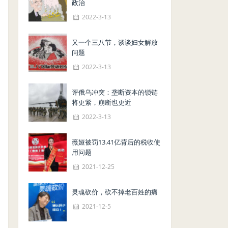
政治
2022-3-13
又一个三八节，谈谈妇女解放
问题
2022-3-13
评俄乌冲突：垄断资本的锁链
将更紧，崩断也更近
2022-3-13
薇娅被罚13.41亿背后的税收使
用问题
2021-12-25
灵魂砍价，砍不掉老百姓的痛
2021-12-5