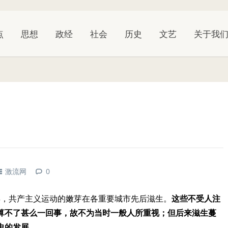
点
思想
政经
社会
历史
文艺
关于我
激流网
0
年，共产主义运动的嫩芽在各重要城市先后滋生。
这些不受人注
算不了甚么一回事，故不为当时一般人所重视；但后来滋生蔓
史的发展。