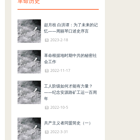
革命历史
赵月枝 白洪谭：为了未来的记
忆——周丽琴口述史序言
2023-2-18
革命根据地时期中共的秘密社
会工作
2022-11-17
工人阶级如何才能有力量？
——纪念安源路矿工运一百周
年
2022-10-5
共产主义者同盟简史（一）
2022-3-31