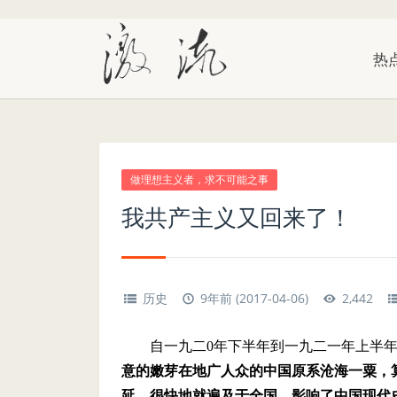
热
做理想主义者，求不可能之事
我共产主义又回来了！
历史
9年前 (2017-04-06)
2,442
自一九二
0
年下半年到一九二一年上半
意的嫩芽在地广人众的中国原系沧海一粟，
延，很快地就遍及于全国，影响了中国现代