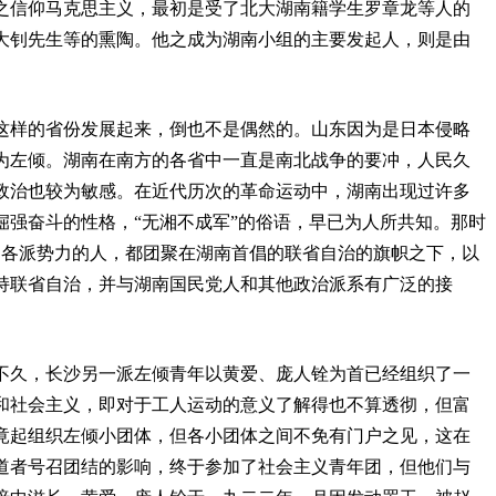
之信仰马克思主义，最初是受了北大湖南籍学生罗章龙等人的
大钊先生等的熏陶。他之成为湖南小组的主要发起人，则是由
这样的省份发展起来，倒也不是偶然的。山东因为是日本侵略
为左倾。湖南在南方的各省中一直是南北战争的要冲，人民久
政治也较为敏感。在近代历次的革命运动中，湖南出现过许多
倔强奋斗的性格，“无湘不成军”的俗语，早已为人所共知。那时
的各派势力的人，都团聚在湖南首倡的联省自治的旗帜之下，以
持联省自治，并与湖南国民党人和其他政治派系有广泛的接
不久，长沙另一派左倾青年以黄爱、庞人铨为首已经组织了一
和社会主义，即对于工人运动的意义了解得也不算透彻，但富
竟起组织左倾小团体，但各小团体之间不免有门户之见，这在
道者号召团结的影响，终于参加了社会主义青年团，但他们与