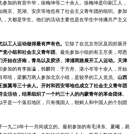
先参加的有宣中华，徐梅坤等二十余人。徐梅坤是印刷工人，
如南京、芜湖、安庆等地也有了社会主义青年团的组织。参加
人，大都是学生。他们的活动主要也是在学生中传播共产主义
尤以工人运动做得最有声有色。
它除了在北京市区及四郊展开
产党小组和社会主义青年团
。最先参加小组的有王尽美，邓恩
们开始在济南，青岛以及胶济、津浦两路展开工人运动。
天津
初参加的有李振瀛，韩麟符．于方舟、湛小岑等十余人，开始
有邓培，梁鹏万两人参加北京小组，是较早的工人党员。
山西
王振翼等三十余人。
开封和西安等地也成立了社会主义青年团
符去活动，结果组织了一个约三十人的内蒙青年的革命团体
。
似乎是一个落后地区，只有俄国人，朝鲜人和中国人的个别团
于一九二
0
年十一月间成立的。最初参加的有毛泽东、夏曦，易