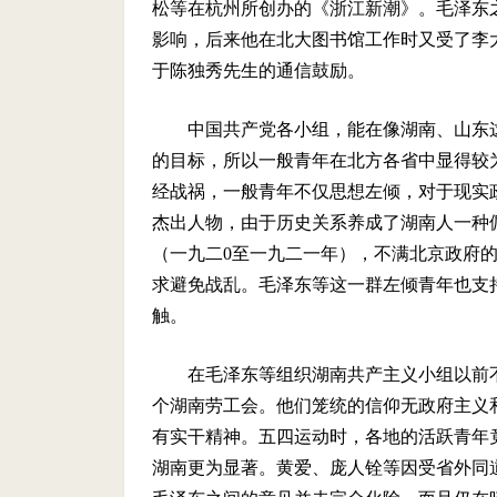
松等在杭州所创办的《浙江新潮》
。毛泽东
影响，后来他在北大图书馆工作时又受了李
于陈独秀先生的通信鼓励。
中国共产党各小组，能在像湖南、山东
的目标，所以一般青年在北方各省中显得较
经战祸，一般青年不仅思想左倾，对于现实
杰出人物，由于历史关系养成了湖南人一种
（一九二
0
至一九二一年），不满北京政府
求避免战乱。毛泽东等这一群左倾青年也支
触。
在毛泽东等组织湖南共产主义小组以前
个湖南劳工会。他们笼统的信仰无政府主义
有实干精神。五四运动时，各地的活跃青年
湖南更为显著。黄爱、庞人铨等因受省外同