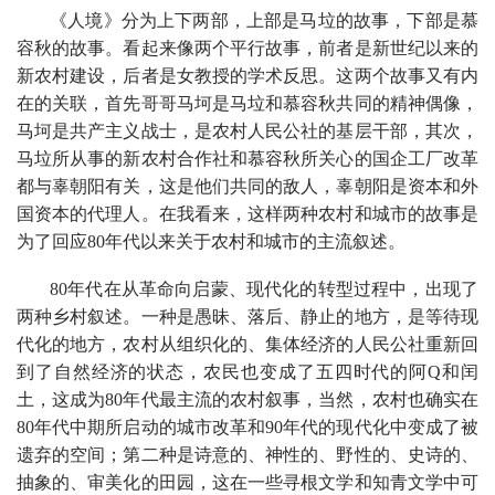
《人境》分为上下两部，上部是马垃的故事，下部是慕
容秋的故事。看起来像两个平行故事，前者是新世纪以来的
新农村建设，后者是女教授的学术反思。这两个故事又有内
在的关联，首先哥哥马坷是马垃和慕容秋共同的精神偶像，
马坷是共产主义战士，是农村人民公社的基层干部，其次，
马垃所从事的新农村合作社和慕容秋所关心的国企工厂改革
都与辜朝阳有关，这是他们共同的敌人，辜朝阳是资本和外
国资本的代理人。在我看来，这样两种农村和城市的故事是
为了回应80年代以来关于农村和城市的主流叙述。
80年代在从革命向启蒙、现代化的转型过程中，出现了
两种乡村叙述。一种是愚昧、落后、静止的地方，是等待现
代化的地方，农村从组织化的、集体经济的人民公社重新回
到了自然经济的状态，农民也变成了五四时代的阿Q和闰
土，这成为80年代最主流的农村叙事，当然，农村也确实在
80年代中期所启动的城市改革和90年代的现代化中变成了被
遗弃的空间；第二种是诗意的、神性的、野性的、史诗的、
抽象的、审美化的田园，这在一些寻根文学和知青文学中可