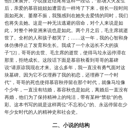
他们来展开。小说接近结尾有这样一段话，“那场大火发生
后，亲爱的慕容姐姐如遭雷击一样垮了下来，很长一段时间
面如死灰、萎靡不振，我预感到在她失去爱情的同时，我们
也将失去她。这是一种无法逃避的宿命，对个人来说是如
此，对整个神皇洲来说也是如此。两个月之后，毛主席就逝
世了。全村的人和孩子都哭了；……这一年，我的心智和身
体仿佛停止了发育和生长。我成了一个永远长不大的孩
子”[2]，哥哥的去世、毛主席的逝世，使得马垃永远停滞在
那里，拒绝成长。这段话下面是慕容秋看到哥哥的墓碑
说“请原谅我现在才来。这么多年，我一直没有勇气面对这
块墓碑。因为它不仅埋葬了我的初恋，还埋葬了一个时
代”，哥哥的死也使得慕容秋停留在那个时代，就像马垃像
个少年，一直没有结婚，慕容秋也是如此，离婚后一直没有
再婚，他们为了保持精神上的纯洁，带有某种“禁欲”的色
彩。这本书写的就是这样两位“不忘初心”的、永远停留在少
年少女时代的人的精神史和社会史。
二、小说的结构