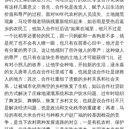
有这样几重意义：首先，合作化是改造人，赋予人以生活的
价值和尊严的过程。面对90年代农村的人员流失、土地抛荒
现象，马垃带领老弱病残重新组织起来，如谷雨是受伤后返
乡的农民工，他加入合作社后说“如果在城里，他只不过是
一个比稻草还要轻的民工，跟一只蚂蚁和一条狗差不多，就
是死了也不会有人瞭一眼，也只有在茴香心目中，他才是个
有分量的男子汉。这让他感到了些许做人的尊严；这种做人
的尊严，也只有在这块生养他的土地上才可能获得”[3]。还
有对小拐儿的收养，让他学会种地，开始新的生活，逯永嘉
的女儿唐草儿也在合作社里戒了毒，也就是说合作社是拯救
人的地方；其次，合作社重组了溃败的乡村关系和社会关
系，让被城市化所掏空的乡村恢复了生机，如以合作社贷款
的方式解决了庄稼地灌溉系统和农户饮水问题、过年时组织
了舞龙队、舞狮队，恢复了乡村文化，也就是说合作社不只
是解决经济问题，也是政治和文化秩序的重建者；再者，马
垃的有机大米合作社与种粮大户赵广福的转基因棉花的竞
争，是当下农村两种发展道路的对立，一是有机农村、保护