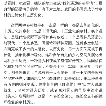
以看到，把边疆、插队的地方变成“我的遥远的清平湾”，最
典型的还是海子的诗，海子对土地、麦田的书写完成了对乡
村的史诗化和去历史化。
这样两种乡村故事有一点是一样的，都是去革命化的、
非历史化的乡村，也是非现代的、非工业化的乡村。换个说
法，是现代性视野下的两种乡村叙述，一个是愚昧又落后的
前现代，一个是乡愁、田园诗和精神家园。这种乡土叙述一
方面完成了乡土的去魅化、去历史化，另一方面又完成了再
神化、抽象化和神秘化。这种自给自足的乡村空间又演化出
两种乡土历史，一种是乡村变成了有儒家传统的、民间信仰
的相对独立的乡里空间，不管是土匪、军阀、国民党、共产
党，都是外来者，早晚有有一天会离开，唯一不变的是固有
的乡村秩序，如陈忠实的《白鹿原》就是如此；第二种是没
有历史的循环史观，除非莫言的《红高粱》中“日本人说来
就来”，乡村才进入历史，或者像刘震云的早期中篇小说
《头人》所写那样，这是一个乡长变保长、保长变支书的循
环往复的乡村历史。