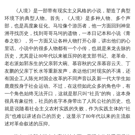
《人境》是一部带有现实主义风格的小说，塑造了典型
环境下的典型人物。首先，《人境》是多种人物、多个声
部，也是高度象征化。马垃像个游历者，他一方面回到神皇
洲寻找历史，找到哥哥马坷的遗物，一本日记本和小说《青
春之歌》，另一方面又让各种人物打开心扉，讲出他们的心
里话。小说中的很多人物都有一个小传，也就是来龙去脉的
历史，尤其是让80年代以来被压抑的老支部书记、老革命、
老右派如郭东生的父亲郭大碗、慕容秋的父亲慕容云天、丁
友鹏的父亲丁长水等重新发声，表达他们对现实的不满，还
有国企工人陈光对国企改革的不同声音以及新一代大学生如
鹿鹿投身于社会运动。不过，在这些如此众多的角色中，有
一个角色始终无法开口，这就是那只叫“社员”的狗，这本身
很具有象征性，社员的名字本身带出了人民公社的历史。也
就是说随着社会主义农村实践的失败，作为实践主体的“社
员”也难以讲述自己的历史，这显示了80年代以来的主流叙
述对革命叙述的压抑。