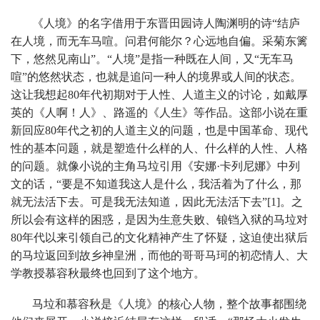
《人境》的名字借用于东晋田园诗人陶渊明的诗“结庐
在人境，而无车马喧。问君何能尔？心远地自偏。采菊东篱
下，悠然见南山”。“人境”是指一种既在人间，又“无车马
喧”的悠然状态，也就是追问一种人的境界或人间的状态。
这让我想起80年代初期对于人性、人道主义的讨论，如戴厚
英的《人啊！人》、路遥的《人生》等作品。这部小说在重
新回应80年代之初的人道主义的问题，也是中国革命、现代
性的基本问题，就是塑造什么样的人、什么样的人性、人格
的问题。就像小说的主角马垃引用《安娜·卡列尼娜》中列
文的话，“要是不知道我这人是什么，我活着为了什么，那
就无法活下去。可是我无法知道，因此无法活下去”[1]。之
所以会有这样的困惑，是因为生意失败、锒铛入狱的马垃对
80年代以来引领自己的文化精神产生了怀疑，这迫使出狱后
的马垃返回到故乡神皇洲，而他的哥哥马珂的初恋情人、大
学教授慕容秋最终也回到了这个地方。
马垃和慕容秋是《人境》的核心人物，整个故事都围绕