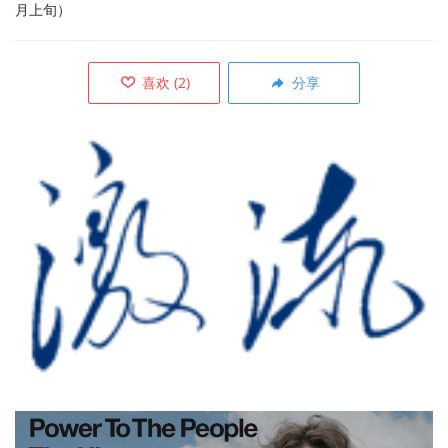
月上旬）
喜欢
(
2
)
分享