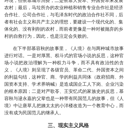
环境，但依靠城市消费，二是依靠大资本、外国资本来发展
农村；最后，马垃所办的农业种植和销售专业合作社是经济
合作社、公司合作社，与毛泽东时代的政治合作社不同，后
者有社会主义和共产主义的理想，要建设一个现代化的、集
体化的、没有剥
削的农村，而前者更像是一种对被抛弃的乡
村的自救行为，因此，也是注定会失败的。
在下半部慕容秋的故事里，《人境》在与两种城市故事
进行对话。一是对厚黑、权斗式的官场小说的反思，这种官
场小说把政治理解为一种权力斗争，而不具有政治性的含
义，《人境》则呈现了各级官员、革命二代、外国资本之间
的利益勾结，这种官、商、学的利益共同体（政府招商、外
国资本支持、学术界呐喊）是造成国企工人下岗、企业污染
的根本原因；二是对严歌苓、王安忆式的家族史的反思，慕
容秋与逯永嘉的父辈也是一种带有民国范儿的故事，但《人
境》中让唐草儿把姨太太的小洋楼改造为一个教育中心，而
没有成为民国范儿的继承人。
三、现实主义风格