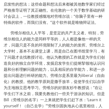
启发性的想法；这些命题和想法后来都被其他数学家们经过
严格推导证明了其正确性。在伦敦的一个关于数学基础的研
讨会议上，一位教授感慨地对劳维尔说：“你脑子里有一种
特殊的软件，而我们没有。”这个软件就是唯物辩证法。
劳维尔相信人人平等，是坚定的共产主义者。特别，劳
维尔相信人的能力是同样平等的，人人都是像他一样的天
才，问题只是不良的环境限制了人的能力的发挥。劳维尔上
大学时，基本不去课堂上课，而是自己在图书馆里学习，有
了问题才去找教授讨论。他认为教授的工作就是为学生们创
造良好的独立自学环境，发掘启发学生们提纲挈领地认识问
题和分析理解问题的能力，以及相应的自学能力，和进一步
提出问题进行科研的能力。劳维尔是系里最为
liberal
（自由
化）的教授。他的教学原则是撒手放羊，促使学生们以自学
为主地独立思考学习。劳维尔的好朋友杉牛教授说：“在让
学生们下水之前，我要先教他们一些关于游泳的知识。但是
Bill
（劳维尔的名字）一上来就把学生们赶下水：‘
Learn it
yourself
！（自己去学）’”劳维尔固执地从心底里相信，人