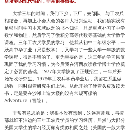
材培养的现代性的，非常值得借鉴。
大学三年的时间，我们下乡，下厂，去部队，与工农兵
相结合，再加上小会大会的各种大批判运动，我们确实没有
足够时间学习本来就缺乏的书本知识，只是重点补习了中学
数学和物理，然后学习了微积分高等代数等基础的大学数学
课程。三年工农兵学员的学习，使我从初中二年级水平，一
跃高中毕了业（只是数学），又学习了一些大学一年级的数
学课程，很是不错的了。更为重要的是，这三年的学习恢复
巩固了我的学习习惯，为今后我在河西攻读数学博士学位奠
定了必要的基础。
1977
年大学恢复了正规招生，一年后开
始招收研究生。
1978
年工农兵学员毕业后，我留在系里做
助教，同时跟着研究生们上课。从此开始了硬着头皮攻读天
书，定是要在沙滩上造大楼的没有常规可循的
Adventure
（冒险）。
非常有意思的是：我根本没有想到，这远离常规，与按
部就班不沾边的三年工农兵学员的学习经历，居然与大部分
美国大学生的学习经历颇有类似相同之处（美国的一般大学