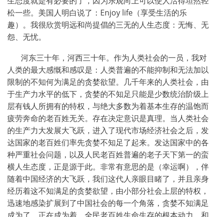
生态度就是有必要的了，因为乐观向上可以使人活得坦然轻
松一些。美国人明白说了：
Enjoy life
（享受生活的乐
趣）。我很欣赏明远和尚提倡的三无的人生态度：无悔、无
怨、无忧。
河东三十年，河西三十年。作为人类社会的一员，我对
人类的最大感慨和感叹是：人类普遍的不能抑制和无法加以
限制的不知何为满足的贪婪欲望。几千年来的人类社会，由
于生产力水平的低下，贪婪的不知足只能是少数统治阶级上
层有钱人所拥有的特权，与绝大多数为着基本生存的温饱而
疲劳奔命的老百姓无关。存在决定意识是真理。当人类社会
的生产力大发展大飞跃，进入了现代市场经济社会之后，发
达国家的老百姓们率先贪婪不知足了起来。发达国家中的各
种严重社会问题，以及人民老百姓普遍的老子天下第一的蛮
横人生态度，正是源于此。非常有意思的是（幸运啊），伴
随着中国经济的大飞跃，我们这代人亲眼目睹了，并且亲身
经历着这不知满足的贪婪欲望，由小部分社会上层的特权，
迅速地感染扩展到了中国社会的每一个角落，贪婪不知满足
成为了、正在成为着，全民老百姓生命生存的根本动力，和