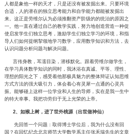
人都是象他一样的天才，只是还没有被发掘出来。只要环境
合适，人的潜在的独立思考能力和自学能力都能被发掘出
来。这正是劳维尔认为必须推翻资产阶级的的统治的原因之
一。他一直在通过自己的教学实践，努力地创造营造一种促
使启发学生们独立思考，激励学生们独立学习的环境，和指
导人们如何提纲挈领地学习数学，应用数学知识和方法，去
认识问题分析问题与解决问题。
言传身教，耳濡目染，潜移默化。跟着劳维尔做学生，
在学习具体数学知识的同时，我沐浴在真诚、平等、理性、
理想的阳光之下，感受着他那极具魅力的整体辩证认知思维
方式方法的强大吸引力，体会着心有灵犀一点通的心灵共
振。能够碰上这样一位学业和人生的导师，实在是我一生中
的特大幸事。我把功劳归于无上光荣的上帝。
2
、如猴上树，进了世外桃源（出世做神仙）
先回答一个问题：取得博士学位后，我为什么没有回
国？在回忆纪念北京师范大学数学系主任张禾瑞先生的文章