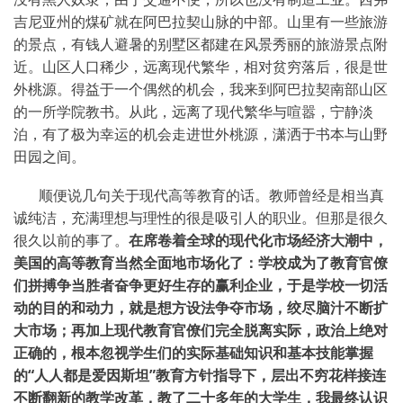
吉尼亚州的煤矿就在阿巴拉契山脉的中部。山里有一些旅游
的景点，有钱人避暑的别墅区都建在风景秀丽的旅游景点附
近。山区人口稀少，远离现代繁华，相对贫穷落后，很是世
外桃源。得益于一个偶然的机会，我来到阿巴拉契南部山区
的一所学院教书。从此，远离了现代繁华与喧嚣，宁静淡
泊，有了极为幸运的机会走进世外桃源，潇洒于书本与山野
田园之间。
顺便说几句关于现代高等教育的话。教师曾经是相当真
诚纯洁，充满理想与理性的很是吸引人的职业。但那是很久
很久以前的事了。
在席卷着全球的现代化市场经济大潮中，
美国的高等教育当然全面地市场化了：学校成为了教育官僚
们拼搏争当胜者奋争更好生存的赢利企业，于是学校一切活
动的目的和动力，就是想方设法争夺市场，绞尽脑汁不断扩
大市场；再加上现代教育官僚们完全脱离实际，政治上绝对
正确的，根本忽视学生们的实际基础知识和基本技能掌握
的“人人都是爱因斯坦”教育方针指导下，层出不穷花样接连
不断翻新的教学改革，教了二十多年的大学生，我最终认识