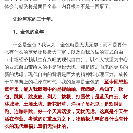
体会与感受将是面目全非，内容根本不是一回事了。
先说河东的三十年。
1
、金色的童年
什么是金色？我认为，金色就是无忧无虑；而不是要什
么有什么的享受物质极大丰富，以及自我放纵的西式自由
（市场经济赖以生存兴旺的现代自由）。以个人欲望为中心
的西式自由带给人的不是轻松无忧，却是随之而来的更多的
新的忧虑，现代自由的背后是巨大的精神和心理压力。成长
于简单向上的毛泽东时代，我的童年是金色的。
至今回想起
童年来，涌入我脑海中的是捉蛐蛐、逮蜻蜓、粘知了、砍
包、跳间、跳皮筋、剁刀、拔根、打雪仗；是蓝天白云、树
林城墙、土堆土坑、野花野草、洋拉子吊死鬼；是欢叫乱
跑、连蹦带跳。好一个天真活泼，无忧无虑。这真是今天生
活在作业、考试的沉重压力之下，物质极大丰富要什么有什
么的现代幸福儿童们无法比的。