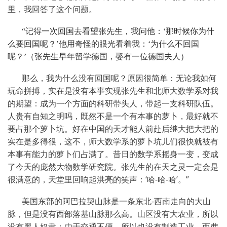
里，我回答了这个问题。
“记得一次回国去看望张先生，我问他：‘那时候你为什
么要回国呢？’他用奇怪的眼光看着我：‘为什么不回国
呢？’（张先生早年留学德国，娶有一位德国夫人）
那么，我为什么没有回国呢？原因很简单：无论我如何
玩命拼搏，实在是没有本事实现张先生和北师大数学系对我
的期望：成为一个方面的科研带头人，带起一支科研队伍。
人贵有自知之明吗，既然不是一个有本事的萝卜，最好就不
要占那个萝卜坑。好在中国的天才能人前赴后继大把大把的
实在是多得很，这不，师大数学系的萝卜坑儿们很快就被有
本事有能力的萝卜们占满了。昔日的数学系摇身一变，变成
了今天的庞然大物数学研究院。张先生的在天之灵一定会是
很满意的，天堂里回响起洪亮的笑声：‘哈
-
哈
-
哈’。”
美国东部的阿巴拉契山脉是一条东北
-
西南走向的大山
脉，但是没有西部落基山脉那么高。山区没有大农业，所以
没有黑人奴隶；由于交通不便，所以也没有制造工业。西弗