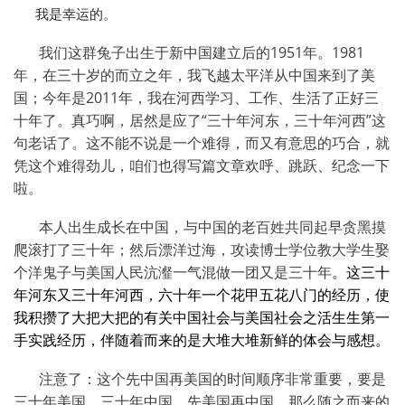
我是幸运的。
我们这群兔子出生于新中国建立后的
1951
年。
1981
年，在三十岁的而立之年，我飞越太平洋从中国来到了美
国；今年是
2011
年，我在河西学习、工作、生活了正好三
十年了。真巧啊，居然是应了“三十年河东，三十年河西”这
句老话了。这不能不说是一个难得，而又有意思的巧合，就
凭这个难得劲儿，咱们也得写篇文章欢呼、跳跃、纪念一下
啦。
本人出生成长在中国，与中国的老百姓共同起早贪黑摸
爬滚打了三十年；然后漂洋过海，攻读博士学位教大学生娶
个洋鬼子与美国人民沆瀣一气混做一团又是三十年
。
这三十
年河东又三十年河西，六十年一个花甲五花八门的经历，使
我积攒了大把大把的有关中国社会与美国社会之活生生第一
手实践经历，伴随着而来的是大堆大堆新鲜的体会与感想。
注意了：这个先中国再美国的时间顺序非常重要，要是
三十年美国，三十年中国，先美国再中国，那么随之而来的