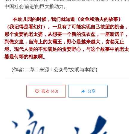
中国社会‘前进’的巨大推动力。
在幼儿园的时候，我们就知道《金鱼和渔夫的故事》
（我记得是看幻灯）。一旦有了可能实现自己欲望的机会，
那个贪婪的老太婆，从想要一个新的洗衣盆，一座新房子，
到做女皇，当海上的女霸王，野心是越来越大，贪婪无止
境。现代人类的不知满足的贪婪野心，与这个故事中的老太
婆是何等的相象啊。
(
作者
:
二草；来源：
公众号
“
文明与本能”
)
喜欢
(
40
)
分享