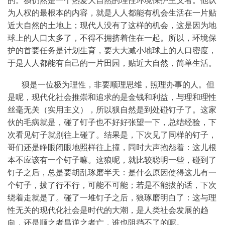
为人权的最根本的内容，就是人人都能有机会生活在一片贴
近大自然的土地上；现代人没有了这样的机会，这是因为地
球上的人口太多了，不得不拥挤着住在一起。所以，环境保
护的首要任务是计划生育，要大大减小地球上的人口密度，
于是人人都能有自己的一片田园，贴近大自然，简单生活。
狈是一位极为理性，非要顺理思维，照理办事的人。但
是呢，现代化社会推崇和追求的是金钱和利益，与理和理性
丝毫无关（实用主义），所以狈自然是到处碰钉子了。这家
伙的毛病就是，碰了钉子也不好好张望一下，总结经验，下
次看见钉子就别往上碰了。结果是，下次见了同样的钉子，
哥们还是睁眼闭眼地照样往上撞，同时大声抱怨着：这儿根
本不应该有一个钉子嘛。这狼呢，就比较聪明一些，碰到了
钉子之后，总是要胡乱琢磨半天：是什么原因使得这儿有一
个钉子，拔了行不行，可能不可能；若是不能拔的话，下次
绕着走就是了。碰了一堆钉子之后，狼琢磨明白了：这与理
性无关的现代化社会是时代的大潮，是人类社会发展的趋
向，还是顺之者昌逆之者亡，谁也阻挡不了的呢。