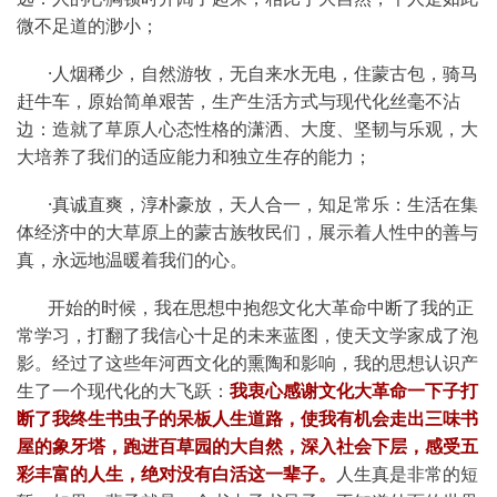
微不足道的渺小；
·人烟稀少，自然游牧，无自来水无电，住蒙古包，骑马
赶牛车，原始简单艰苦，生产生活方式与现代化丝毫不沾
边：造就了草原人心态性格的潇洒、大度、坚韧与乐观，大
大培养了我们的适应能力和独立生存的能力；
·真诚直爽，淳朴豪放，天人合一，知足常乐：生活在集
体经济中的大草原上的蒙古族牧民们，展示着人性中的善与
真，永远地温暖着我们的心。
开始的时候，我在思想中抱怨文化大革命中断了我的正
常学习，打翻了我信心十足的未来蓝图，使天文学家成了泡
影。经过了这些年河西文化的熏陶和影响，我的思想认识产
生了一个现代化的大飞跃：
我衷心感谢文化大革命一下子打
断了我终生书虫子的呆板人生道路，使我有机会走出三味书
屋的象牙塔，跑进百草园的大自然，深入社会下层，感受五
人生真是非常的短
彩丰富的人生，绝对没有白活这一辈子。