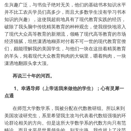
生兴趣广泛，与书虫子绝对无关，他们的基础书本知识水平
并不比工农兵学员们高多少，而且大多数学生没有学习书本
知识的兴趣），这使我超前地具有了现代教育实践的经历，
破除了我头脑中传统精英教育的种种观念，使我很快地溶入
了现代大众高等教育的新潮流，领略了现代高等教育的市场
经济猫腻，坦然潇洒地糊弄对付着不可一世的现代教育官僚
们，颇能理解我的美国学生，与他们一块在这挂着精英教育
的羊头，炖着现代大众教育狗肉的大锅里，嚼着狗肉，一块
潇洒地翻跟头拿大顶。
再说三十年的河西。
1
、幸遇导师（上帝送我来做他的学生）；心有灵犀一
点通
在师范大学数学系，我被分配在代数教研组。所以来到
美国攻读研究生，系里希望我主攻与代表着代数组强项的环
论群论相关的方向。但是这所大学数学系的代数方向只有范
畴论，而且水平是世界领先的。别无出路，我也就上了这范