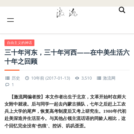
自由主义的神话
三十年河东，三十年河西——在中美生活六
十年之回顾
历史
10年前 (2017-01-13)
3,510
激流网
1
【激流网编者按】本文作者出生于北京，文革开始时在师大
女附中就读。后与同学一起去内蒙古插队，七年之后赶上工农
兵上大学的尾声，恢复高考制度后又考上研究生。
1980
年代初
赴美深造并生活至今。与其他占领主流话语的同龄人相比，这
个回忆完全没有‘伤痕’、控诉、叽叽歪歪。