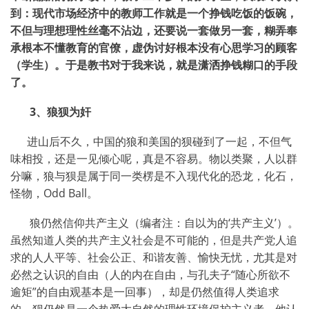
到：现代市场经济中的教师工作就是一个挣钱吃饭的饭碗，
不但与理想理性丝毫不沾边，还要说一套做另一套，糊弄奉
承根本不懂教育的官僚，虚伪讨好根本没有心思学习的顾客
（学生）。于是教书对于我来说，就是潇洒挣钱糊口的手段
了。
3
、狼狈为奸
进山后不久，中国的狼和美国的狈碰到了一起，不但气
味相投，还是一见倾心呢，真是不容易。物以类聚，人以群
分嘛，狼与狈是属于同一类楞是不入现代化的恐龙，化石，
怪物，
Odd Ball
。
狼仍然信仰共产主义（编者注：自以为的
‘
共产主义
’
）。
虽然知道人类的共产主义社会是不可能的，但是共产党人追
求的人人平等、社会公正、和谐友善、愉快无忧，尤其是对
必然之认识的自由（人的内在自由，与孔夫子“随心所欲不
逾矩”的自由观基本是一回事），却是仍然值得人类追求
的。狈仍然是一个热爱大自然的理性环境保护主义者。他认