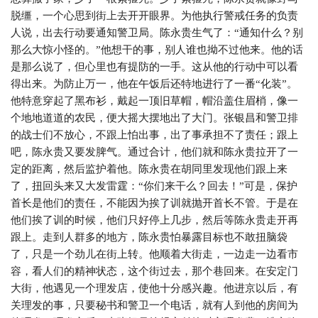
脱缰，一个心思到街上去开开眼界。为他执行警戒任务的负责
人说，出去行动要通知警卫局。陈永贵生气了：“通知什么？别
那么大惊小怪的。”他想干的事，别人谁也拗不过他来。他的话
是那么说了，但心里也有提防的一手。这从他的行动中可以看
得出来。为防止万一，他在午饭后还特地进行了一番“化装”。
他特意穿起了黑布衫，戴起一顶旧草帽，帽沿盖住眉梢，像一
个地地道道的农民，便大摇大摆地出了大门。张银昌和警卫排
的战士们不放心，不跟上怕出事，出了事承担不了责任；跟上
吧，陈永贵又要发脾气。通过合计，他们就和陈永贵拉开了一
定的距离，然后监护着他。陈永贵在胡同里发现他们跟上来
了，扭回头来又大发雷霆：“你们来干么？回去！”可是，保护
首长是他们的责任，不能因为挨了训就抛开首长不管。于是在
他们挨了训的时候，他们只好停上几步，然后等陈永贵走开再
跟上。走到人群多的地方，陈永贵怕暴露目标也不敢扭脑袋
了，只是一个劲儿在街上转。他顺着大街走，一边走一边看市
容，看人们的精神状态，这个街过去，那个巷回来。在安定门
大街，他遇见一个理发店，使他十分感兴趣。他进京以后，有
关理发的事，只要秘书和警卫一个电话，就有人到他的房间为