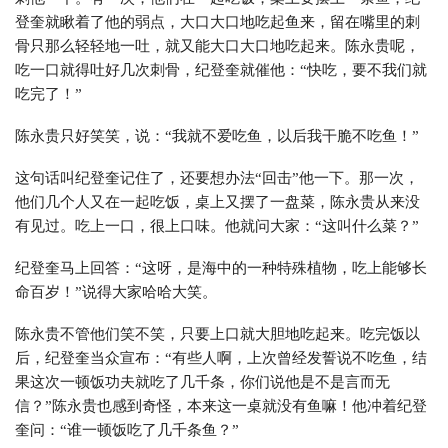
登奎就瞅着了他的弱点，大口大口地吃起鱼来，留在嘴里的刺
骨只那么轻轻地一吐，就又能大口大口地吃起来。陈永贵呢，
吃一口就得吐好几次刺骨，纪登奎就催他：“快吃，要不我们就
吃完了！”
陈永贵只好笑笑，说：“我就不爱吃鱼，以后我干脆不吃鱼！”
这句话叫纪登奎记住了，还要想办法“回击”他一下。那一次，
他们几个人又在一起吃饭，桌上又摆了一盘菜，陈永贵从来没
有见过。吃上一口，很上口味。他就问大家：“这叫什么菜？”
纪登奎马上回答：“这呀，是海中的一种特殊植物，吃上能够长
命百岁！”说得大家哈哈大笑。
陈永贵不管他们笑不笑，只要上口就大胆地吃起来。吃完饭以
后，纪登奎当众宣布：“有些人啊，上次曾经发誓说不吃鱼，结
果这次一顿饭功夫就吃了几千条，你们说他是不是言而无
信？”陈永贵也感到奇怪，本来这一桌就没有鱼嘛！他冲着纪登
奎问：“谁一顿饭吃了几千条鱼？”