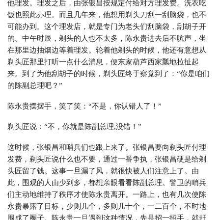
他理发。理发之后，由张银昌按规定付给对方理发费。洗衣吃
饭也照此办理。而且几年来，他想用剃头刀刮一刮脑袋，也不
可能办到。这个理发店，就是专门为老头们刮脑袋，刮胡子开
的。中午时辰，剃头的人也不太多，陈永贵进去后不吭声，坐
在那里边抽烟边等着理发。轮着他剃头的时候，他还有意想从
剃头匠那里打听一点什么消息，便东家葫芦西家瓢地拉扯起
来。到了为他刮胡子的时候，剃头匠终于察觉到了：“你是咱们
的陈副总理吧？”
陈永贵摆摆手，笑了笑：“不是，你认错人了！”
剃头匠说：“不，你就是陈副总理,没错！”
这时候，张银昌和哨兵们也跟上来了。张银昌要向剃头匠付理
发费，剃头匠说什么也不要，通过一番争执，张银昌硬是给剃
头匠留了钱。这事一旦漏了风，就很快被人们注意上了。由
此，围观的人由少到多，都想亲眼看看陈副总理。警卫的哨兵
们主动地维持了秩序才使陈永贵离开。一路上，也有几次使陈
永贵暴露了目标，少则几个，多则几十个，一二百个，不时地
围成了圈子。陈永贵一旦遇到这种情况，先是招一招手，就赶