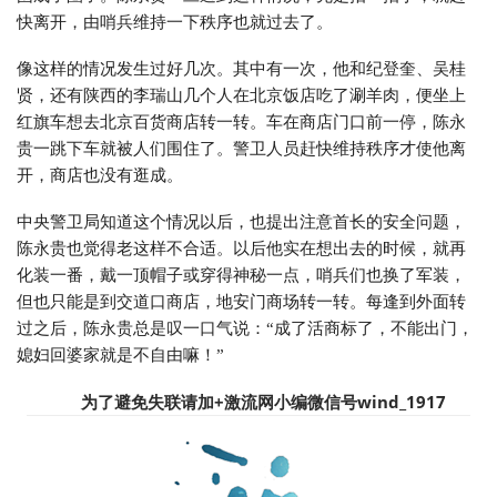
快离开，由哨兵维持一下秩序也就过去了。
像这样的情况发生过好几次。其中有一次，他和纪登奎、吴桂
贤，还有陕西的李瑞山几个人在北京饭店吃了涮羊肉，便坐上
红旗车想去北京百货商店转一转。车在商店门口前一停，陈永
贵一跳下车就被人们围住了。警卫人员赶快维持秩序才使他离
开，商店也没有逛成。
中央警卫局知道这个情况以后，也提出注意首长的安全问题，
陈永贵也觉得老这样不合适。以后他实在想出去的时候，就再
化装一番，戴一顶帽子或穿得神秘一点，哨兵们也换了军装，
但也只能是到交道口商店，地安门商场转一转。每逢到外面转
过之后，陈永贵总是叹一口气说：“成了活商标了，不能出门，
媳妇回婆家就是不自由嘛！”
为了避免失联请加+
激流网小编微信号wind_1917