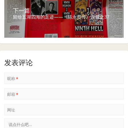
下一篇
留给五湖四海的足迹——《陈永贵传》连载之37
发表评论
昵称
*
邮箱
*
网址