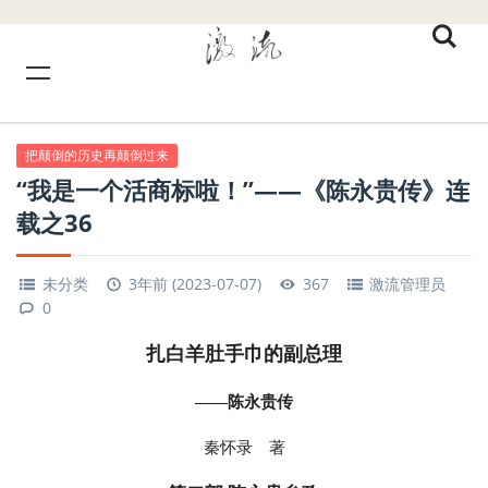
把颠倒的历史再颠倒过来
“我是一个活商标啦！”——《陈永贵传》连
载之36
未分类
3年前 (2023-07-07)
367
激流管理员
0
扎白羊肚手巾的副总理
——陈永贵传
秦怀录 著