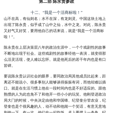
第二部 陈永贵参政
十二、“我是一个活商标啦！”
山不在高，有仙则名；水不在深，有龙则灵。中国这块土地上
出现了陈永贵，似乎成了山中之仙，水中之龙。对此，陈永贵
又好气又好笑，要用他自己的话来说，就是“我是一个活商标
啦！”。
陈永贵在上层决策层八年的政治生涯中，一个个戏剧性的故事
不断地出现于社会。这些戏剧性的故事经他一表演，就变得那
么活灵活现，使人难以忘怀。就是他死后的若干年内也是有口
皆碑。
要说陈永贵认识社会的眼界，要同政治局其他成员比起来，距
离还不能说小。很多事别人能够谈得振振有词，而他却难以插
口。就是在生活习惯上他在一段时间内也是不好适应的。跟他
熟惯的人为此也免不了和他开一些小小的玩笑。他刚登进政治
局大门的时候，中央决定由他和华国锋、纪登奎分管农业，纪
登奎也是个很风趣的人，动不动和他闹一个笑话，有意无意地
刺他一下。有一次，他们在一起吃饭，桌上要摆上一条鱼，纪