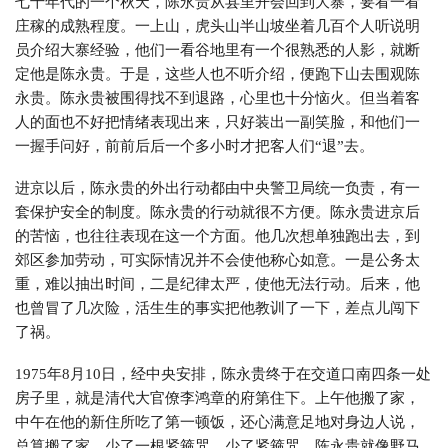
七十年代的一个秋天，陈永贵从县里开会回到大寨，要看一看
庄稼的成熟程度。一上山，虎头山半山坡坐着几百个人听说明
员介绍大寨经验，他们一看谷地里有一个很熟悉的人影，就断
定他是陈永贵。于是，这些人也不听介绍，便跑下山去围观陈
永贵。陈永贵被围得找不到退路，心里也十分恼火。但当着客
人的面也不好把情绪表现出来，只好装出一副笑脸，和他们一
一握手问好，前前后后一个多小时才把客人们“退”去。
进京以后，陈永贵的外出行动都由中央警卫局统一负责，有一
套保护安全的制度。陈永贵的行动就很不方便。陈永贵进京后
的苦恼，也往往表现在这一个方面。他几次想单独跑出去，到
郊区参加劳动，可实际情况并不会使他称心如意。一是公务太
重，难以抽出时间，二是纪律太严，使他无法行动。后来，他
也曾冒了几次险，活生生的事实把他教训了一下，差点儿闯下
了祸。
1975年8月10日，经中央安排，陈永贵终于在交道口南四条一处
房子里，就是清代大官僚李鸿章的府第住下。上午他搬了家，
中午在他的新住所吃了第一顿饭，还心满意足地对身边人说，
总算搬了家，少了一根紧箍咒。少了紧箍咒，陈永贵就像野马