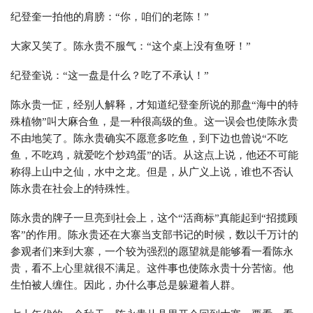
纪登奎一拍他的肩膀：“你，咱们的老陈！”
大家又笑了。陈永贵不服气：“这个桌上没有鱼呀！”
纪登奎说：“这一盘是什么？吃了不承认！”
陈永贵一怔，经别人解释，才知道纪登奎所说的那盘“海中的特
殊植物”叫大麻合鱼，是一种很高级的鱼。这一误会也使陈永贵
不由地笑了。陈永贵确实不愿意多吃鱼，到下边也曾说“不吃
鱼，不吃鸡，就爱吃个炒鸡蛋”的话。从这点上说，他还不可能
称得上山中之仙，水中之龙。但是，从广义上说，谁也不否认
陈永贵在社会上的特殊性。
陈永贵的牌子一旦亮到社会上，这个“活商标”真能起到“招揽顾
客”的作用。陈永贵还在大寨当支部书记的时候，数以千万计的
参观者们来到大寨，一个较为强烈的愿望就是能够看一看陈永
贵，看不上心里就很不满足。这件事也使陈永贵十分苦恼。他
生怕被人缠住。因此，办什么事总是躲避着人群。