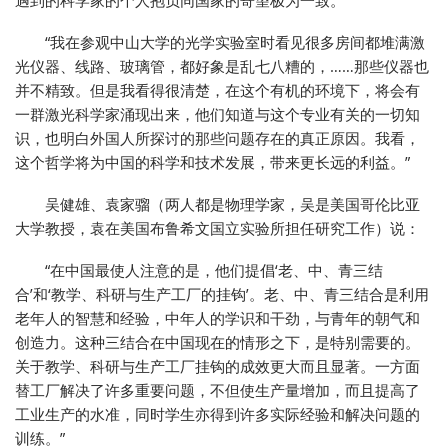
“我在参观中山大学的光学实验室时看见很多房间都堆满激
光仪器、线路、玻璃管，都好象是乱七八糟的，……那些仪器也
并不精致。但是我看得很清楚，在这个有机的环境下，将会有
一群激光科学家涌现出来，他们知道与这个专业有关的一切知
识，也明白外国人所探讨的那些问题存在的真正原因。我看，
这个哲学将为中国的科学和技术发展，带来更长远的利益。”
吴健雄、袁家骝（两人都是物理学家，吴是美国哥伦比亚
大学教授，袁在美国布鲁希文国立实验所担任研究工作）说：
“在中国最使人注意的是，他们提倡‘老、中、青三结
合’和‘教学、科研与生产工厂的挂钩’。老、中、青三结合是利用
老年人的智慧和经验，中年人的学识和干劲，与青年的朝气和
创造力。这种三结合在中国现在的情形之下，是特别需要的。
关于教学、科研与生产工厂挂钩的成效更大而且显著。一方面
替工厂解决了许多重要问题，不但使生产量增加，而且提高了
工业生产的水准，同时学生亦得到许多实际经验和解决问题的
训练。”