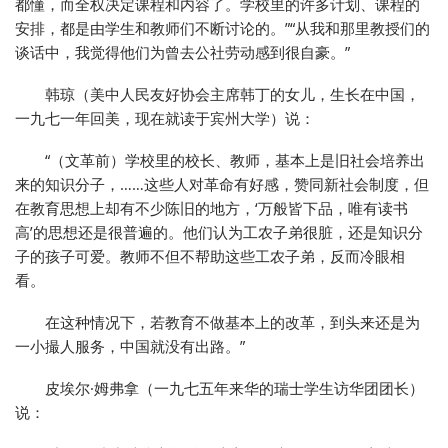
都懂，而全权决定课程和内容了。学校里的许多计划、课程的
安排，都是由学生和教师们不断讨论的。”“从我和那里教授们的
谈话中，我觉得他们为曾去公社劳动感到很自豪。”
韩琼（美中人民友好协会主席韩丁的女儿，生长在中国，
一九七一年回美，现在就读于宾州大学）说：
“（文革前）学校里的校长、教师，基本上是旧社会培养出
来的知识分子，……这些人对革命有好感，赞同新社会制度，但
在教育思想上却有不少陈旧的地方，‘万般皆下品，唯有读书
高’的思想还是很普遍的。他们认为工农子弟很脏，还是知识分
子的孩子可爱。教师不但不帮助这些工农子弟，反而冷眼相
看。
在这种情况下，若教育不做基本上的改革，到头来还是为
一小撮人服务，中国就没有出路。”
皮埃尔·姆弗拿（一九七五年来华的瑞士学生访华团团长）
说：