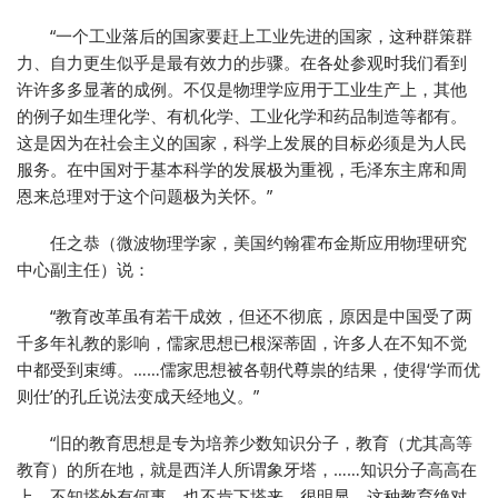
“一个工业落后的国家要赶上工业先进的国家，这种群策群
力、自力更生似乎是最有效力的步骤。在各处参观时我们看到
许许多多显著的成例。不仅是物理学应用于工业生产上，其他
的例子如生理化学、有机化学、工业化学和药品制造等都有。
这是因为在社会主义的国家，科学上发展的目标必须是为人民
服务。在中国对于基本科学的发展极为重视，毛泽东主席和周
恩来总理对于这个问题极为关怀。”
任之恭（微波物理学家，美国约翰霍布金斯应用物理研究
中心副主任）说：
“教育改革虽有若干成效，但还不彻底，原因是中国受了两
千多年礼教的影响，儒家思想已根深蒂固，许多人在不知不觉
中都受到束缚。……儒家思想被各朝代尊祟的结果，使得‘学而优
则仕’的孔丘说法变成天经地义。”
“旧的教育思想是专为培养少数知识分子，教育（尤其高等
教育）的所在地，就是西洋人所谓象牙塔，……知识分子高高在
上，不知塔外有何事，也不肯下塔来。很明显，这种教育绝对