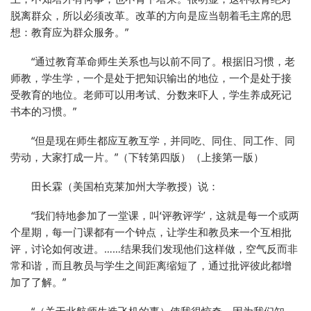
脱离群众，所以必须改革。改革的方向是应当朝着毛主席的思
想：教育应为群众服务。”
“通过教育革命师生关系也与以前不同了。根据旧习惯，老
师教，学生学，一个是处于把知识输出的地位，一个是处于接
受教育的地位。老师可以用考试、分数来吓人，学生养成死记
书本的习惯。”
“但是现在师生都应互教互学，并同吃、同住、同工作、同
劳动，大家打成一片。”（下转第四版）（上接第一版）
田长霖（美国柏克莱加州大学教授）说：
“我们特地参加了一堂课，叫‘评教评学’，这就是每一个或两
个星期，每一门课都有一个钟点，让学生和教员来一个互相批
评，讨论如何改进。……结果我们发现他们这样做，空气反而非
常和谐，而且教员与学生之间距离缩短了，通过批评彼此都增
加了了解。”
“（关于北航师生造飞机的事）使我很惊奇。因为我们知