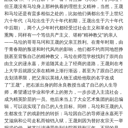
但王晟没有马垃身上那种执着的理想主义精神，当然，王晟
和马垃还是有蛮多相似之处的，比如他们俩都出生于上世纪
六十年代（马垃出生于六十年代初期，王晟出生于六十年代
中后期），两个人少年时代都经受过社会主义和革命文化的
熏陶，同样有一个笃信共产主义、堪称“精神教父“的亲人
——马垃的哥哥马珂和王晟的父亲王胜利。在青年时期，由
于青春期的叛逆和时代风尚的影响，他们都不约而同地想挣
脱甚至背叛自己的精神教父，马垃在师范学校找到了崇尚自
由主义的逯永嘉，并追随其走上了经商的道路，王晟则在考
上大学后就跟父亲在精神上渐行渐远，甚至为了跟自己的过
去划清界限，把父亲以英雄人物王成给他取的名字改成
了”王晟“，把右派出身的郎永良教授当成了自己的人生导
师，希望通过学业和学术上的努力，一步步进入主流社会，
成为精英阶层的一员。他后来当上了大众艺术集团的副总编
辑，可以说实现了自己的人生目标。同样，马垃和王晟的人
生都发生了的戏剧性的转折：马垃因自己的导师逯永嘉死于
艾滋病和公司走私而锒铛入狱，王晟则因为替好友宗天一举
报武伯仲，被其以诽谤罪告到法院而获刑三年。不同的是，