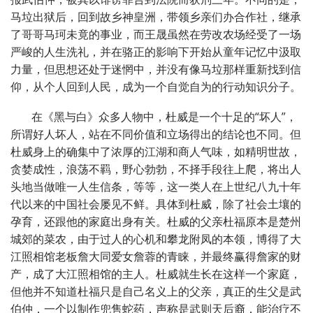
马垃出狱后，回到故乡神皇洲，带领乡亲们办合作社，继承
了哥哥马珂未竟的事业，而王晟虽然在劳改农场经受了一场
严峻的人生洗礼，并在骆正的影响下开始从童年记忆中汲取
力量，但思想还处于迷惘中，并没有像马垃那样重新找到信
仰，从个人回到人民，成为一个自觉自为的行动知识分子。
在《黑与白》众多人物中，杜威是一个十足的“坏人”，
所谓好人坏人，站在不同价值和立场得出的结论也不同。但
杜威身上的确集中了浓厚的江湖和商人气味，如精明世故，
贪婪成性，浪荡不羁，野心勃勃，不择手段往上爬，将出人
头地当做唯一人生信条，等等，这一类人在上世纪八九十年
代以来的中国社会屡见不鲜。具体到杜威，除了社会土壤的
孕育，还跟他的家庭出身有关。杜威的父亲杜福原本是楚州
城郊的菜农，由于过人的心机和攀龙附凤的本领，博得了大
江照相馆老板詹大同爱女詹蓉的青睐，并最终赢得詹家的财
产，成了大江照相馆的主人。杜威就生长在这样一个家庭，
但他并不知道杜福只是自己名义上的父亲，真正的生父是武
伯仲，一个以制作兜售蛇药，声称是武则天后裔，能治疗不