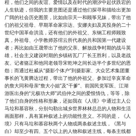
程，他们之间的友谊、爱情以及在时代的潮汐中起伏跌宕的
人生轨迹，但我的主要意图还是通过他们探寻和描绘出更加
广阔的社会历史图景，比如由宗天一和顾筝兄妹，带出了他
们的祖父祖母、早期革命家宗达、安娜夫妇及其投身的二十
世纪中国革命洪流，还有他们的外祖父、东钢工程师顾致
真，外祖母、小学教师苏绾云所代表的共和国第一代建设
者；再比如由王晟带出了他的父亲、解放战争时期的战斗英
雄，社会主义建设时期的乡镇砖瓦厂厂长王胜利，以及老战
友、记者骆正和他同老领导宋乾坤之间长达半个多世纪的恩
怨；而通过杜威从“摄影个体户”到摄影家、大众艺术集团董
事长的飞黄腾达过程，带出了他的外祖父、参加过辛亥革命
的詹大同和母亲“詹大小姐”及“干爹”、前国民党军医、江湖
游医出身的“元极功大师”武伯仲之间的爱恨情仇，等等，除
了他们自身的性格和形象，还如我在《人境》中通过主人公
马垃和慕容秋，分别勾勒出城乡世界林林总总的人物和生活
画面那样，具有某种叙述上的功能性意义。不同的是，《人
境》只有马垃和慕容秋两个人物或两条叙述主线，《黑与
白》却至少有四、五个以上的人物和叙述主线，每条主线都