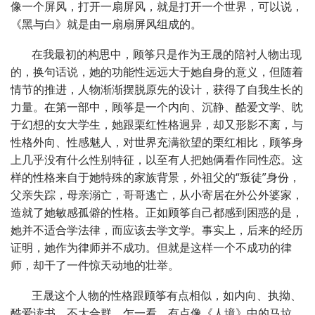
像一个屏风，打开一扇屏风，就是打开一个世界，可以说，
《黑与白》就是由一扇扇屏风组成的。
在我最初的构思中，顾筝只是作为王晟的陪衬人物出现
的，换句话说，她的功能性远远大于她自身的意义，但随着
情节的推进，人物渐渐摆脱原先的设计，获得了自我生长的
力量。在第一部中，顾筝是一个内向、沉静、酷爱文学、眈
于幻想的女大学生，她跟栗红性格迥异，却又形影不离，与
性格外向、性感魅人，对世界充满欲望的栗红相比，顾筝身
上几乎没有什么性别特征，以至有人把她俩看作同性恋。这
样的性格来自于她特殊的家族背景，外祖父的“叛徒”身份，
父亲失踪，母亲溺亡，哥哥逃亡，从小寄居在外公外婆家，
造就了她敏感孤僻的性格。正如顾筝自己都感到困惑的是，
她并不适合学法律，而应该去学文学。事实上，后来的经历
证明，她作为律师并不成功。但就是这样一个不成功的律
师，却干了一件惊天动地的壮举。
王晟这个人物的性格跟顾筝有点相似，如内向、执拗、
酷爱读书、不大合群，乍一看，有点像《人境》中的马垃，