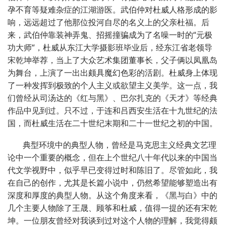
孕不育等疑难杂症的江湖游医。武伯仲对杜威人格形成的影
响，远远超过了他那位投河自尽的名义上的父亲杜福。后
来，武伯仲靠装神弄鬼、招摇撞骗成为了名噪一时的“元极
功大师“，杜威从东江大学摄影班毕业后，经东江省老领导
宋乾坤举荐，当上了大众艺术集团董事长，父子俩以凤凰岛
为舞台，上演了一出出颇具魔幻色彩的活剧。杜威身上体现
了一种发挥到极致的个人主义或欲望主义美学。这一点，我
们曾经从司汤达的《红与黑》、巴尔扎克的《天才》等经典
作品中见到过。只不过，于连和吕西安生活在十九世纪的法
国，而杜威生活在二十世纪末期和二十一世纪之初的中国。
典型环境中的典型人物，曾经是马克思主义经典文艺理
论中一个重要的概念，但在上个世纪八十年代以来的中国当
代文学视野中，似乎早已变得过时和陈旧了。尽管如此，我
在自己的创作，尤其是长篇小说中，仍然希望能够塑造出有
深度和厚度的典型人物。从这个角度来看，《黑与白》中的
几个主要人物除了王晟、顾筝和杜威，值得一提的还有宋乾
坤。一位朋友曾经对我谈到过对这个人物的理解，我觉得颇