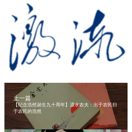
上一篇
【纪念浩然诞生九十周年】滠水农夫：出于农民归
于农民的浩然