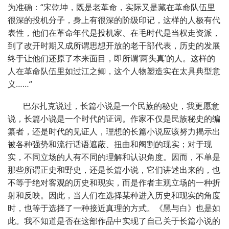
为准确：“宋乾坤，既是老革命，实际又是藏在革命队伍里
很深的投机分子，身上有很深的阶级印记，这样的人极有代
表性，他们在革命年代是投机家、在毛时代是当权走资派，
到了改开时期又成所谓思想开放的老干部代表，历史的发展
终于让他们还原了本来面目，即所谓‘两头真’的人。这样的
人在革命队伍里如过江之鲫，这个人物塑造实在太具典型意
义……“
巴尔扎克说过，长篇小说是一个民族的秘史，我更愿意
说，长篇小说是一个时代的证词。作家不仅是民族秘史的编
纂者，还是时代的见证人，理想的长篇小说应该努力揭示出
被各种强势和流行话语遮蔽、扭曲和阉割的现实；对于现
实，不同立场的人有不同的理解和认识角度。因而，不单是
那些所谓正史和野史，还是长篇小说，它们讲述出来的，也
不等于绝对客观的历史和现实，而是作者主观立场的一种折
射和反映。因此，当人们在选择某种进入历史和现实的角度
时，也等于选择了一种接近真理的方式。《黑与白》也是如
此。我不知道是否在这部作品中实现了自己关于长篇小说的