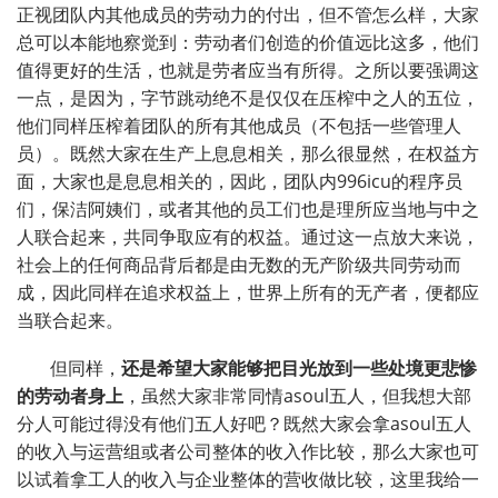
正视团队内其他成员的劳动力的付出，但不管怎么样，大家
总可以本能地察觉到：劳动者们创造的价值远比这多，他们
值得更好的生活，也就是劳者应当有所得。之所以要强调这
一点，是因为，字节跳动绝不是仅仅在压榨中之人的五位，
他们同样压榨着团队的所有其他成员（不包括一些管理人
员）。既然大家在生产上息息相关，那么很显然，在权益方
面，大家也是息息相关的，因此，团队内996icu的程序员
们，保洁阿姨们，或者其他的员工们也是理所应当地与中之
人联合起来，共同争取应有的权益。通过这一点放大来说，
社会上的任何商品背后都是由无数的无产阶级共同劳动而
成，因此同样在追求权益上，世界上所有的无产者，便都应
当联合起来。
但同样，
还是希望大家能够把目光放到一些处境更悲惨
的劳动者身上
，虽然大家非常同情asoul五人，但我想大部
分人可能过得没有他们五人好吧？既然大家会拿asoul五人
的收入与运营组或者公司整体的收入作比较，那么大家也可
以试着拿工人的收入与企业整体的营收做比较，这里我给一