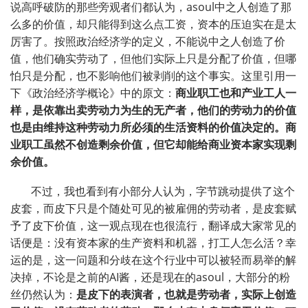
说高呼破防的那些旁观者们都认为，asoul中之人创造了那
么多的价值，却只能得到这么点工资，资本的压迫实在是太
厉害了。按照政治经济学的定义，不能说中之人创造了价
值，他们确实劳动了，但他们实际上只是分配了价值，但哪
怕只是分配，也不影响他们被剥削的这个事实。这里引用一
下《政治经济学概论》中的原文：
商业职工也和产业工人一
样，是依靠出卖劳动力为生的无产者，他们的劳动力的价值
也是由维持这种劳动力所必须的生活资料的价值决定的。商
业职工虽然不创造剩余价值，但它却能给商业资本家实现剩
余价值。
不过，我也看到有小部分人认为，字节跳动提供了这个
皮套，而皮下只是个随处可见的被雇佣的劳动者，是皮套赋
予了皮下价值，这一观点现在也很流行，翻译成大家常见的
话便是：没有资本家的生产资料和机器，打工人怎么活？幸
运的是，这一问题和分歧在这个行业中可以被轻而易举的解
决掉，不论是之前的AI酱，还是现在的asoul，大部分的粉
丝仍然认为：
是皮下的表演者，也就是劳动者，实际上创造