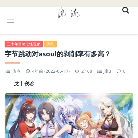
三十年目睹之怪现象
剥削
字节跳动对asoul的剥削率有多高？
热点
4年前 (2022-05-17)
2,168
jiliu
0
文 | 佚名