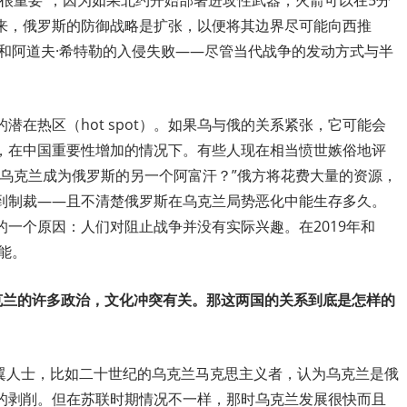
很重要”，因为如果北约开始部署进攻性武器，火箭可以在5分
来，俄罗斯的防御战略是扩张，以便将其边界尽可能向西推
和阿道夫·希特勒的入侵失败——尽管当代战争的发动方式与半
在热区（hot spot）。如果乌与俄的关系紧张，它可能会
，在中国重要性增加的情况下。有些人现在相当愤世嫉俗地评
让乌克兰成为俄罗斯的另一个阿富汗？”俄方将花费大量的资源，
到制裁——且不清楚俄罗斯在乌克兰局势恶化中能生存多久。
一个原因：人们对阻止战争并没有实际兴趣。在2019年和
能。
克兰的许多政治，文化冲突有关。那这两国的关系到底是怎样的
左翼人士，比如二十世纪的乌克兰马克思主义者，认为乌克兰是俄
的剥削。但在苏联时期情况不一样，那时乌克兰发展很快而且