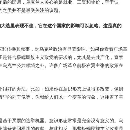
年后的民调，乌克兰人关心的是就业、工资和物价，至于认
约之类并不是最受关注的议题。
的大选里表现不佳，它在这个国家的影响可以忽略。这是真的
施压和传播其叙事，对乌克兰政治有显著影响。如果你看看广场革
正是符合极端民族主义政党的要求的，尤其是去共产化，查禁
在乌克兰公共领域之外。许多广场革命前极右翼主张的政策在
个很好的办法。比如，如果你在意识形态上做很多改变，像街
市里的列宁像等，你就给人们以一个变革的假象，这掩盖了革
是基于买票的选举机器。意识形态常常是完全没有意义的。乌
态阵营来回横跳的政客。与此相反，那些极端民族主义政党是