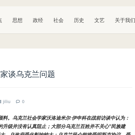
点
思想
政经
社会
历史
文艺
关于我
学家谈乌克兰问题
jiliu
0
预料。乌克兰社会学家沃洛迪米尔·伊申科在战前访谈中认为：
的升级并没有认真阻止；大部分乌克兰百姓并不关心“民族建
强大，乌政府受此影响较大；乌克兰民众能接受明斯克协议，受