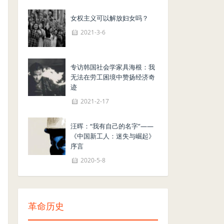
女权主义可以解放妇女吗？
2021-3-6
专访韩国社会学家具海根：我
无法在劳工困境中赞扬经济奇
迹
2021-2-17
汪晖：“我有自己的名字”——
《中国新工人：迷失与崛起》
序言
2020-5-8
革命历史