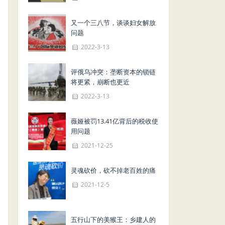
又一个三八节，谈谈妇女解放
问题
2022-3-13
评俄乌冲突：垄断资本的锁链
将更紧，崩断也更近
2022-3-13
薇娅被罚13.41亿背后的税收使
用问题
2021-12-25
灵魂砍价，砍不掉老百姓的痛
2021-12-5
五行山下的美猴王：乡建人的