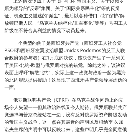
上述情况促成了关于“好”与“坏”帝国主义、关于以俄罗
斯为领导的“反帝”集团、关于“国际关系民主化”等的反辩
证、机会主义描述的“诞生”，最后以各种借口（如“保护/解
放顿巴斯人民，“乌克兰去纳粹化/非军事化”等等）号召工人
阶级在不符合其利益的情况下动员起来。
一个典型的例子是西班牙共产党（西班牙工人社会党
PSOE和西班牙左翼政治联盟Unidas Podemos的反工人联
合政府的参与者）在1月底的决议，该决议产生了一系列关
于美国-北约-欧盟与俄罗斯对抗的错觉。除此之外，该决议
表面上呼吁“解散北约”，实际上这一政党与政府一起为黑海
的北约舰队提供援助！这显现了西班牙共产党领导层虚伪的
一面。
俄罗斯联邦共产党（CPRF）在乌克兰战争问题上的立
场令人失望——但其政治路线又令人期待。俄罗斯联邦共产
党选择与普京总统站在一边，没有反对俄罗斯资产阶级发动
的帝国主义战争，这一点在其最近的声明以及根纳季·久加
诺夫主席的声明中可以反映出来，这些声明几乎完全同意俄