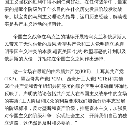
国主义强权的胜利中得不到任何好处。在任何战争中，最重
要的是哪个阶级为了什么目的在什么历史发展阶段发动战
争。以宝贵的马列主义理论为指导，运用历史经验，解读现
实是共产主义运动的指南针。
帝国主义战争在乌克兰的继续开展给乌克兰和俄罗斯人
民带来了无法估量的后果,希望共产党和工人党明确立场,阐
明帝国主义冲突的本质,谴责美国-北约-欧盟罪恶的计划以及
俄罗斯的入侵，并拒绝在帝国主义之间作出选择。
这一立场在最近的由希腊共产党(KKE)、土耳其共产党
(TKP)、墨西哥共产党(PCM)、西班牙工人党(PCTE)和其他
68个共产党和青年组织共同签署的联合声明中准确而明确地
反映了。声明的结论包括共产党人在帝国主义战争中的立场
的实质:“工人阶级和民众的利益要求我们加强分析事态发展
的阶级标准，反对垄断和资产阶级，推翻资本主义，加强反
对帝国主义的阶级斗争，实现社会主义，开辟我们自己的独
立道路，这仍然是及时和必要的。”