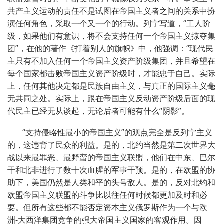
共产主义运动的责任不是试图在帝国主义者之间的关系中扮
演任何角色，采取一个又一个的行动。列宁写道，“工人阶
级，如果他们有意识，将不会支持任何一个帝国主义掠夺集
团”，在他的著作《打着别人的旗帜》中，他强调：“现代民
主只有不加入任何一个帝国主义资产阶级集团，并且希望在
每个国家都击败帝国主义资产阶级时，才能忠于自己。实际
上，任何其他决定都是民族自由主义，与真正的国际主义毫
无共同之处。实际上，跟在帝国主义反动资产阶级后面的现
代民主已经无从谈起，无论后者可能有什么“阴影”。
“支持侵略性最小的帝国主义”的观点完全是反列宁主义
的，这违背了民众的利益。是的，北约当然是第二次世界大
战以来最罪恶、最野蛮的帝国主义联盟，他们在中东、巴尔
干和北非进行了数十次血腥的军事干预。是的，在欧盟的协
助下，美国仍然是人类和平的头号敌人。是的，反对北约和
欧盟帝国主义联盟的斗争比以往任何时候都更加及时和必
要。但所有这些都不能否定资本主义俄罗斯作为一个与欧
洲-大西洋集团竞争的强大帝国主义国家的客观作用。因