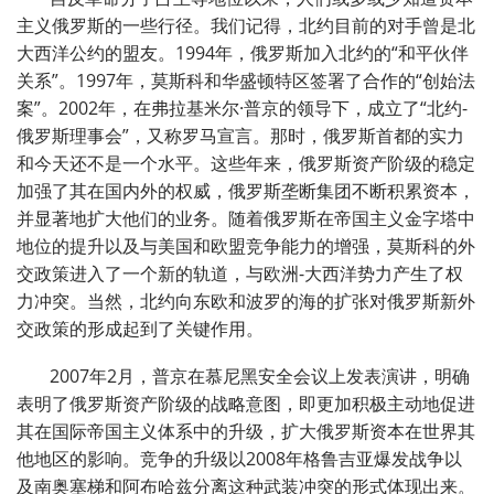
主义俄罗斯的一些行径。我们记得，北约目前的对手曾是北
大西洋公约的盟友。1994年，俄罗斯加入北约的“和平伙伴
关系”。1997年，莫斯科和华盛顿特区签署了合作的“创始法
案”。2002年，在弗拉基米尔·普京的领导下，成立了“北约-
俄罗斯理事会”，又称罗马宣言。那时，俄罗斯首都的实力
和今天还不是一个水平。这些年来，俄罗斯资产阶级的稳定
加强了其在国内外的权威，俄罗斯垄断集团不断积累资本，
并显著地扩大他们的业务。随着俄罗斯在帝国主义金字塔中
地位的提升以及与美国和欧盟竞争能力的增强，莫斯科的外
交政策进入了一个新的轨道，与欧洲-大西洋势力产生了权
力冲突。当然，北约向东欧和波罗的海的扩张对俄罗斯新外
交政策的形成起到了关键作用。
2007年2月，普京在慕尼黑安全会议上发表演讲，明确
表明了俄罗斯资产阶级的战略意图，即更加积极主动地促进
其在国际帝国主义体系中的升级，扩大俄罗斯资本在世界其
他地区的影响。竞争的升级以2008年格鲁吉亚爆发战争以
及南奥塞梯和阿布哈兹分离这种武装冲突的形式体现出来。