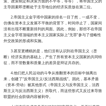
策、政策制定和决策方面的不平等，等等），将帝国主义的
主导因素即垄断处于主导地位的经济实质放在第二位。
2.帝国主义金字塔中国家的排名一目了然，一成不变，
仿佛在资本主义发展不平衡的背景下，时间停止了，国家间
没有出现不断重新排列的局面。因此，例如，那些不在帝国
主义金字塔顶端的资本主义国家实际上“无罪”参与了侵略性
外交政策的形成和实施。
3.甚至更糟糕的是，他们没有认识到在帝国主义（垄
断）经济实质的基础上，产生了所有资本主义国家的共同特
征，而不管数量和质量上的差异是辩证共存的。
4.他们把人民运动的斗争从推翻资本的目标中抽离出
来，创建了“反帝国主义/反法西斯战线”。因此，基本矛盾
（资本-劳动）被其他形式（帝国主义与反帝国主义，法西
斯主义与反法西斯主义）所取代，而这些形式又反过来导致
联盟的社会阶级内容被剥夺。