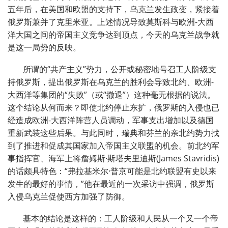
五年后，在美国和欧盟的支持下，乌克兰发生政变，紧接着
俄罗斯兼并了克里米亚。上述情况导致莫斯科与欧洲-大西
洋大国之间的帝国主义竞争达到顶点，今天的乌克兰战争就
是这一局势的反映。
所谓的“共产主义”势力，公开或秘密地号召工人阶级支
持俄罗斯，提出俄罗斯在乌克兰的胜利会导致北约、欧洲-
大西洋等集团的“失败”（或“撤退”）这种毫无根据的说法。
这个结论从何而来？即使北约停止东扩，俄罗斯的入侵也已
经造成欧洲-大西洋阵营人员调动，军事支出增加以及德国
重新武装这些后果。与此同时，瑞典和芬兰的亲北约势力找
到了推进和促成其国家加入帝国主义联盟的机会。前北约军
事指挥官、海军上将詹姆斯·斯塔夫里迪斯(James Stavridis)
的话颇具特色：“弗拉基米尔·普京可能是北约联盟有史以来
发生的最好的事情，”他在最近的一次采访中强调，俄罗斯
入侵乌克兰促使西方加强了防御。
基本的结论是这样的：工人阶级和人民从一个又一个帝