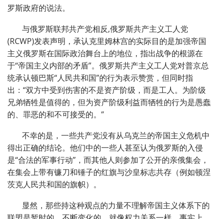
罗斯政府的说法。
与俄罗斯联邦共产党相反,俄罗斯共产主义工人党
(RCWP)发表声明，承认克里姆林宫的实际目的是加强帝国
主义俄罗斯在国际政治舞台上的地位，指出战争的根源在
于“帝国主义内部的矛盾”。俄罗斯共产主义工人党对普京总
统承认顿巴斯“人民共和国”的行为表示赞赏，但同时指
出：“双方中受到伤害的不是资产阶级，而是工人。为阶级
兄弟牺牲是值得的，但为资产阶级利益而牺牲的行为是愚蠢
的、罪恶的和不可接受的。”
不幸的是，一些共产党没有从乌克兰的帝国主义危机中
得出正确的结论。他们中的一些人甚至认为俄罗斯的入侵
是“合法的军事行动”，而其他人则参加了公开的亲俄集会，
在集会上带有镰刀和锤子的红旗与沙皇标志共存（例如顿涅
茨克人民共和国的旗帜）。
显然，那些持这种观点的力量不理解帝国主义体系下的
联盟是暂时的、不断变化的，就像权力关系一样。事实上，