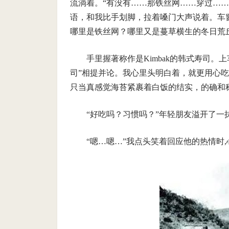
流淌着。“有没有……那铁丝网……穿过…
语，和我比手划脚，拉着嗓门大声说着。车
哪里是铁丝网？哪里又是蔓草横生的冬日荒
手里握著称作是Kimbak的韩式寿司
司”相提并论。我心里头明白着，就更用心吃
只当真感觉海苔紧裹着白饭的结实，的确和
“好吃吗？习惯吗？”年轻朋友溢开了一
“嗯…嗯…”我点头笑着回应他的热情时