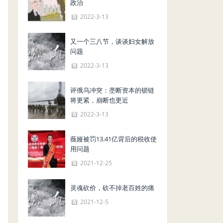
政治
2022-3-13
又一个三八节，谈谈妇女解放
问题
2022-3-13
评俄乌冲突：垄断资本的锁链
将更紧，崩断也更近
2022-3-13
薇娅被罚13.41亿背后的税收使
用问题
2021-12-25
灵魂砍价，砍不掉老百姓的痛
2021-12-5