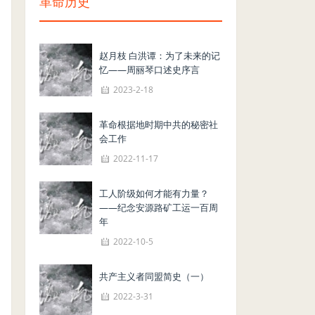
革命历史
赵月枝 白洪谭：为了未来的记
忆——周丽琴口述史序言
2023-2-18
革命根据地时期中共的秘密社
会工作
2022-11-17
工人阶级如何才能有力量？
——纪念安源路矿工运一百周
年
2022-10-5
共产主义者同盟简史（一）
2022-3-31