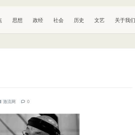
点
思想
政经
社会
历史
文艺
关于我
激流网
0