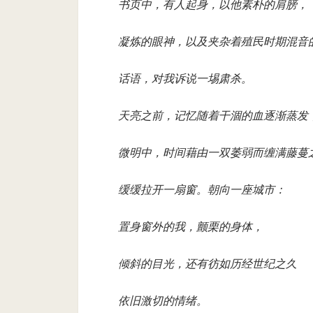
书页中，有人起身，以他素朴的肩膀，
凝炼的眼神，以及夹杂着殖民时期混音
话语，对我诉说一埸肃杀。
天亮之前，记忆随着干涸的血逐渐蒸发
微明中，时间藉由一双萎弱而缠满藤蔓
缓缓拉开一扇窗。朝向一座城市：
置身窗外的我，颤栗的身体，
倾斜的目光，还有彷如历经世纪之久
依旧激切的情绪。