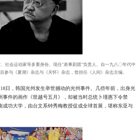
、社会运动家等多重身份。现任“差事剧团”负责人。自一九八〇年代中
先后参与《夏潮》杂志与《关怀》杂志，曾担任《人间》杂志主编。
5月18日，韩国光州发生举世撼动的光州事件。几些年前，出身光
州事件的画作《世越号五月》，却被当时总统卜瑾惠下令禁
南成功大学，由台文系钟秀梅教授促成全球首展，堪称东亚与