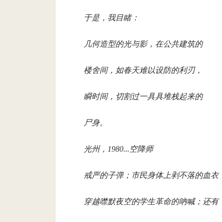
于是，我目睹：
几何造型的光与影，在公共建筑的
楼舍间，如春天难以设防的利刃，
瞬时间，切割过一具具堆栈起来的
尸身。
光州，1980...空降师
戒严的子弹；市民身体上剥不落的血衣
穿越噤默夜空的学生革命的吶喊；还有