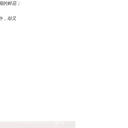
涸的鲜花；
外，却又