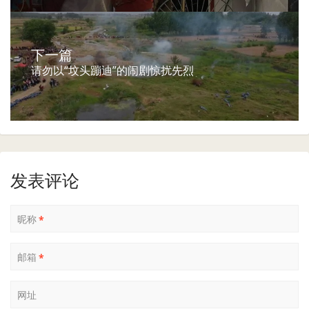
下一篇
请勿以“坟头蹦迪”的闹剧惊扰先烈
发表评论
昵称
*
邮箱
*
网址