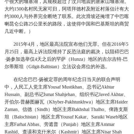
个很大的堰塞湖，其规模超过了汶川地震的唐家山堰塞湖。
大约1500名村民无家可归，阿塔拜德村及附近村落估计有大
约3000人与外界完全断绝了联系。此次滑坡还掩埋了中巴喀
喇昆仑公路25公里长的路段，这使得中国和巴基斯坦的商贸
几近中断。）
2015年4月，地区最高法院宣布他们无罪。但在2016年5
月25日，最高上诉法院维持了反恐法庭的裁决，以阻碍巴巴
·扬参加选举仅4天之后的罕萨（Hunza）地区的吉尔吉特-巴
尔蒂斯坦（Gilgit-Baltistan）立法议会席位的补选。
在纪念巴巴·扬被定罪的周年纪念日当天的联合声明
中，人民工人党主席Yousaf Mustikhan、总书记Akhtar
Hussain、副总书记Ismat Shahjehan、组织书记Javed Akhtar、
开伯尔-普赫图赫瓦（Khyber-Pakhtunkhwa）地区主席Haider
Zaman、信德（Sindh）地区主席Bakhshal Thalho、俾路支斯
坦（Balochistan）地区主席Yousuf Kakar、Saraiki Waseb地区
主席Farhat Abbas、旁遮普（Punjab）地区主席Ammar
Rashid、查谟和克什米尔（Kashmir）地区主席Nisar Shah