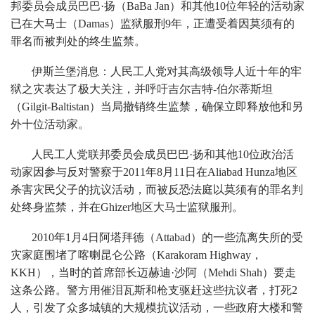
邦委员会成员巴巴·扬（BaBa Jan）和其他10位年轻的活动家
已在大马士（Damas）监狱服刑9年，正遭受着因莫须有的
罪名而被判处的终生监禁。
伊斯兰堡消息：人民工人党对其高级领导人近十年的牢
狱之灾表达了极大关注，并呼吁吉尔吉特-伯尔蒂斯坦
（Gilgit-Baltistan）当局撤销终生监禁，确保立即释放他和另
外十位活动家。
人民工人党联邦委员会成员巴巴·扬和其他10位政治活
动家因参与反对警察于2011年8月11日在Aliabad Hunza地区
杀害灾民父子的抗议活动，而被反恐法庭以莫须有的罪名判
处终身监禁，并在Ghizer地区大马士监狱服刑。
2010年1月4日阿塔拜德（Attabad）的一些流离失所的受
灾家庭围堵了喀喇昆仑公路（Karakoram Highway，
KKH），当时的首席部长迈赫迪·沙阿（Mehdi Shah）要走
这条公路。警方用催泪瓦斯和枪支驱赶这些抗议者，打死2
人，引发了众多城镇的大规模抗议活动，一些政府大楼和警