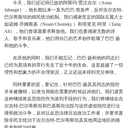
今天，我们还记得已故的阿斯玛·贾汉吉尔（Asma
Jahangir），他长期以来一直为巴巴·简发声，反对吉尔吉特-
巴尔蒂斯坦的殖民统治机制。我们感谢坚定的国际左翼人士
如诺姆·乔姆斯基（Noam Chomsky ）和塔里克·阿里（Tariq
Ali），他们曾请愿要求释放他。我们也要感谢无数的诗
人、歌手和音乐家，他们用自己的艺术创作歌颂了巴巴·扬
和他的斗争。
在庆祝的同时，我们不能忘记，巴巴·扬和他的同志们
已经为莫须有的罪行失去了近十年的生命。这是超越了一切
理性和想象力的不合理状况，正义还远未得到充分伸张。
同样重要的是，要记住，针对巴巴·扬及其同志的指控
并未被撤销，以便当局能在需要的时候起诉他们。我们谴责
这种继续将反恐指控作为谈判手段的行为，我们将继续在吉
尔吉特-巴尔蒂斯坦和巴基斯坦法院与这些虚假指控进行法
律和政治斗争，反对以反恐法律压迫政治工作者，并要求废
除非民主统治下吉尔吉特-巴尔蒂斯坦及其他周边地区的殖
民专制统治结构。