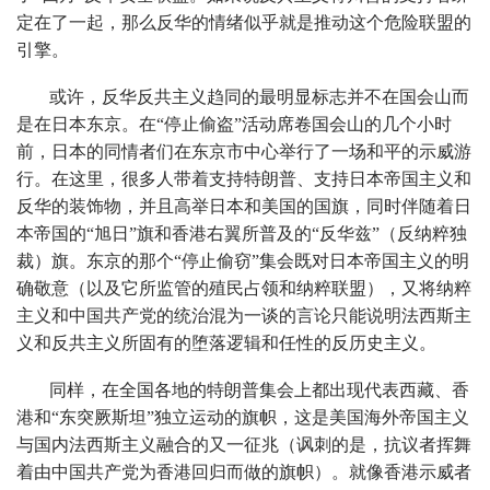
定在了一起，那么反华的情绪似乎就是推动这个危险联盟的
引擎。
或许，反华反共主义趋同的最明显标志并不在国会山而
是在日本东京。在“停止偷盗”活动席卷国会山的几个小时
前，日本的同情者们在东京市中心举行了一场和平的示威游
行。在这里，很多人带着支持特朗普、支持日本帝国主义和
反华的装饰物，并且高举日本和美国的国旗，同时伴随着日
本帝国的“旭日”旗和香港右翼所普及的“反华兹”（反纳粹独
裁）旗。东京的那个“停止偷窃”集会既对日本帝国主义的明
确敬意（以及它所监管的殖民占领和纳粹联盟），又将纳粹
主义和中国共产党的统治混为一谈的言论只能说明法西斯主
义和反共主义所固有的堕落逻辑和任性的反历史主义。
同样，在全国各地的特朗普集会上都出现代表西藏、香
港和“东突厥斯坦”独立运动的旗帜，这是美国海外帝国主义
与国内法西斯主义融合的又一征兆（讽刺的是，抗议者挥舞
着由中国共产党为香港回归而做的旗帜）。就像香港示威者