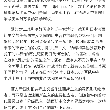
民法西斯主义和美国在东亚和东南亚的“民主管理”之间提供
一个近乎无缝的过渡。在“回形针行动”下，数千名纳粹高级
科学家从德国空运到美国，为美军工作，在冷战太空竞赛中
争取美国对苏联的科学霸权。
通过对二战和冷战历史的反事实渲染，德国和日本法西
斯主义与美帝国主义之间的历史合作与融合继续受到压制，
例如，2019年，欧洲议会通过了一项“关于欧洲记忆对欧洲
未来的重要性”的决议，将“共产主义、纳粹和其他独裁政权
犯下的罪行”的历史记忆提升为“欧洲统一”的基础，当然，
在这种“历史性”的渲染之外，还有一些令人不安的事实：每
一名美军士兵在与德国人作战时阵亡，就有80名苏联士兵死
于同样的情况；或者在日本投降时，日本350万军队中有一
半以上被用于与中国共产党和国民党军队的战斗。
西方帝国史把共产主义当作法西斯主义的意识形态继承
者，而不是击败法西斯主义的主要担当者。但随着特朗普时
代暴露出资产阶级民主与法西斯主义之间界线之模糊，这些
反共神话终于在它们自己的重压下瓦解。