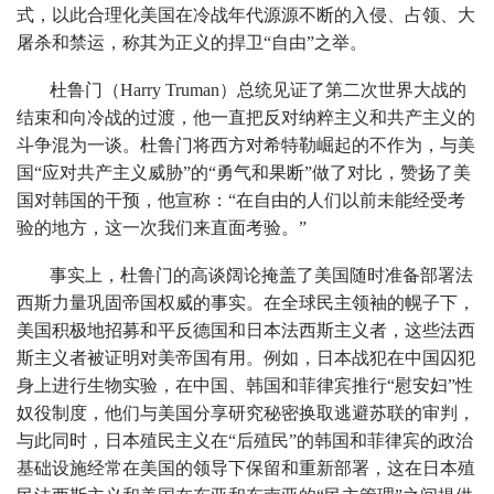
式，以此合理化美国在冷战年代源源不断的入侵、占领、大
屠杀和禁运，称其为正义的捍卫“自由”之举。
杜鲁门（Harry Truman）总统见证了第二次世界大战的
结束和向冷战的过渡，他一直把反对纳粹主义和共产主义的
斗争混为一谈。杜鲁门将西方对希特勒崛起的不作为，与美
国“应对共产主义威胁”的“勇气和果断”做了对比，赞扬了美
国对韩国的干预，他宣称：“在自由的人们以前未能经受考
验的地方，这一次我们来直面考验。”
事实上，杜鲁门的高谈阔论掩盖了美国随时准备部署法
西斯力量巩固帝国权威的事实。在全球民主领袖的幌子下，
美国积极地招募和平反德国和日本法西斯主义者，这些法西
斯主义者被证明对美帝国有用。例如，日本战犯在中国囚犯
身上进行生物实验，在中国、韩国和菲律宾推行“慰安妇”性
奴役制度，他们与美国分享研究秘密换取逃避苏联的审判，
与此同时，日本殖民主义在“后殖民”的韩国和菲律宾的政治
基础设施经常在美国的领导下保留和重新部署，这在日本殖