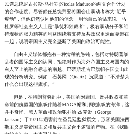
民选总统尼古拉斯·马杜罗(Nicolas Maduro)的两党合作计划
的合作态度。尽管候任总统拜登将国会山暴动者称为“近乎
煽动”，但他仍然认同他们的信念，用他自己的话来说，马
杜罗等社会主义人士是“暴徒和独裁者”，极右暴动分子和维
持现状的权力精英的利益围绕着支持反共政权更迭而凝聚在
一起，说明帝国主义完全垄断了美国的政治可能性。
自由主义媒体都抱有一种滑稽的愚钝，包括对特朗普暴
乱者的国际主义的认同，拒绝对作为海外帝国主义与国内的
白人至上的融合标志的南越、巴蒂斯坦古巴旗帜在国会山出
现的分析研究。例如，石英网（Quartz）沉思道：“不清楚为
什么会出现这些旗帜。”
但是，在特朗普骚乱中，美国的附庸国、反共政权和革
命前的傀儡国的旗帜伴随着MAGA帽和邦联旗帜的海洋，这
并不奇怪。黑人革命和政治犯乔治·杰克逊（George
Jackson）于1971年遇害前在圣昆廷监狱撰文，形容美国法西
斯主义是美帝国主义和反共主义合乎逻辑的产物。在《我眼