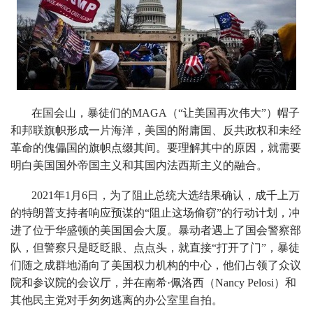
在国会山，暴徒们的MAGA（“让美国再次伟大”）帽子
和邦联旗帜形成一片海洋，美国的附庸国、反共政权和未经
革命的傀儡国的旗帜点缀其间。要理解其中的原因，就需要
明白美国国外帝国主义和其国内法西斯主义的融合。
2021年1月6日，为了阻止总统大选结果确认，成千上万
的特朗普支持者响应预谋的“阻止这场偷窃”的行动计划，冲
进了位于华盛顿的美国国会大厦。暴动者遇上了国会警察部
队，但警察只是眨眨眼、点点头，就直接“打开了门”，暴徒
们随之成群地涌向了美国权力机构的中心，他们占领了众议
院和参议院的会议厅，并在南希·佩洛西（Nancy Pelosi）和
其他民主党对手匆匆逃离的办公室里自拍。