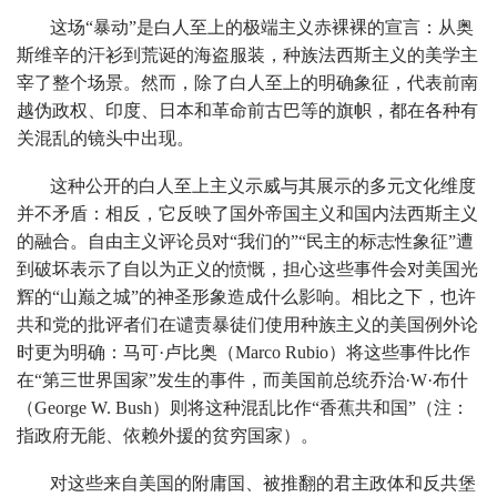
这场“暴动”是白人至上的极端主义赤裸裸的宣言：从奥
斯维辛的汗衫到荒诞的海盗服装，种族法西斯主义的美学主
宰了整个场景。然而，除了白人至上的明确象征，代表前南
越伪政权、印度、日本和革命前古巴等的旗帜，都在各种有
关混乱的镜头中出现。
这种公开的白人至上主义示威与其展示的多元文化维度
并不矛盾：相反，它反映了国外帝国主义和国内法西斯主义
的融合。自由主义评论员对“我们的”“民主的标志性象征”遭
到破坏表示了自以为正义的愤慨，担心这些事件会对美国光
辉的“山巅之城”的神圣形象造成什么影响。相比之下，也许
共和党的批评者们在谴责暴徒们使用种族主义的美国例外论
时更为明确：马可·卢比奥（Marco Rubio）将这些事件比作
在“第三世界国家”发生的事件，而美国前总统乔治·W·布什
（George W. Bush）则将这种混乱比作“香蕉共和国”（注：
指政府无能、依赖外援的贫穷国家）。
对这些来自美国的附庸国、被推翻的君主政体和反共堡