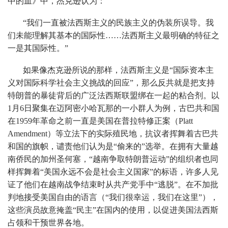
中的血》中，杰克逊认为：
“我们一直被法西斯主义的民族主义的伪装所误导。我
们未能理解其基本的国际性……法西斯主义最明确的特征之
一是其国际性。”
如果像杰克逊所说的那样，法西斯主义是“国际资本主
义对国际科学社会主义挑战的回应”，那么反共就是把支持
特朗普的暴徒背后的广泛法西斯联盟绑在一起的粘合剂。以
1月6日聚集在迈阿密小哈瓦那的一小群人为例，古巴共和国
在1959年革命之前一直是美国在普拉特修正案（Platt
Amendment）等立法下的实际殖民地，抗议者挥舞着古巴共
和国的旗帜，谴责他们认为是“偷来的”选举。在拥有大量越
南侨民的加州圣何塞，“越南争取特朗普运动”的组织者也同
样挥舞着“美国永远不会是社会主义国家”的标语，许多人见
证了他们在越南战争结束时从共产党手中“逃脱”。在不加批
判地接受美国自由的语言（“我们很幸运，我们在这里”），
这些演员故意掩盖“民主”在国内的使用，以促进美国法西斯
占领和干预世界各地。