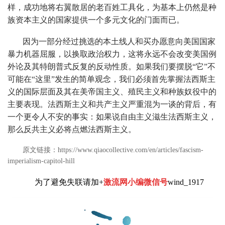
样，成功地将右翼散居的老百姓工具化，为基本上仍然是种
族资本主义的国家提供一个多元文化的门面而已。
因为一部分经过挑选的本土线人和买办愿意向美国国家
暴力机器屈服，以换取政治权力，这将永远不会改变美国例
外论及其特朗普式反复的反动性质。如果我们要摆脱“它”不
可能在“这里”发生的简单观念，我们必须首先掌握法西斯主
义的国际层面及其在美帝国主义、殖民主义和种族奴役中的
主要表现。法西斯主义和共产主义严重混为一谈的背后，有
一个更令人不安的事实：如果说自由主义滋生法西斯主义，
那么反共主义必将点燃法西斯主义。
原文
链接：https://www.qiaocollective.com/en/articles/fascism-
imperialism-capitol-hill
为了避免失联请加+
激流网小编微信号
wind_1917