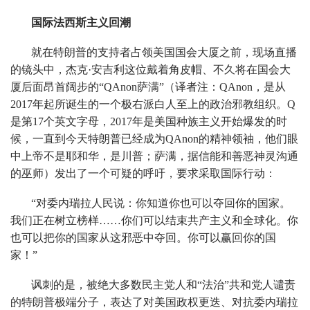
国际法西斯主义回潮
就在特朗普的支持者占领美国国会大厦之前，现场直播
的镜头中，杰克·安吉利这位戴着角皮帽、不久将在国会大
厦后面昂首阔步的“QAnon萨满”（译者注：QAnon，是从
2017年起所诞生的一个极右派白人至上的政治邪教组织。Q
是第17个英文字母，2017年是美国种族主义开始爆发的时
候，一直到今天特朗普已经成为QAnon的精神领袖，他们眼
中上帝不是耶和华，是川普；萨满，据信能和善恶神灵沟通
的巫师）发出了一个可疑的呼吁，要求采取国际行动：
“对委内瑞拉人民说：你知道你也可以夺回你的国家。
我们正在树立榜样……你们可以结束共产主义和全球化。你
也可以把你的国家从这邪恶中夺回。你可以赢回你的国
家！”
讽刺的是，被绝大多数民主党人和“法治”共和党人谴责
的特朗普极端分子，表达了对美国政权更迭、对抗委内瑞拉