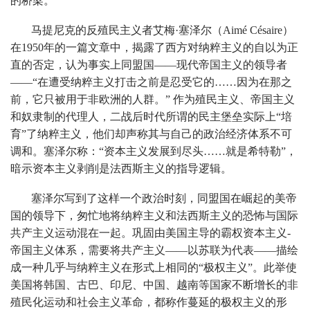
的桥梁。
马提尼克的反殖民主义者艾梅·塞泽尔（Aimé Césaire）
在1950年的一篇文章中，揭露了西方对纳粹主义的自以为正
直的否定，认为事实上同盟国——现代帝国主义的领导者
——“在遭受纳粹主义打击之前是忍受它的……因为在那之
前，它只被用于非欧洲的人群。” 作为殖民主义、帝国主义
和奴隶制的代理人，二战后时代所谓的民主堡垒实际上“培
育”了纳粹主义，他们却声称其与自己的政治经济体系不可
调和。塞泽尔称：“资本主义发展到尽头……就是希特勒”，
暗示资本主义剥削是法西斯主义的指导逻辑。
塞泽尔写到了这样一个政治时刻，同盟国在崛起的美帝
国的领导下，匆忙地将纳粹主义和法西斯主义的恐怖与国际
共产主义运动混在一起。巩固由美国主导的霸权资本主义-
帝国主义体系，需要将共产主义——以苏联为代表——描绘
成一种几乎与纳粹主义在形式上相同的“极权主义”。此举使
美国将韩国、古巴、印尼、中国、越南等国家不断增长的非
殖民化运动和社会主义革命，都称作蔓延的极权主义的形