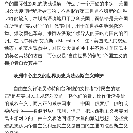
垒的国际性旗帜的肤浅理解，传达了一个严酷的事实：美国
国会大厦“暴动”所标志的，不是形容第三世界不稳定的这种
比喻的输入，在脱离语境地用于形容美国，而恰恰是美帝国
在所谓的“美式和平的时代”期间，用于在世界各地阻挠选
举、煽动颜色革命、推翻左派政治领导人的策略向国内的回
归。在马尔科姆·艾克斯（Malcolm X，注：美国黑人民权运
动家）的著名观点中，对国会大厦的冲击并不是对美国民主
的莫名其妙的攻击，而仅仅是“自由世界的领袖”帝国主义的
拥护者自食其果了。
欧洲中心主义的世界历史为法西斯主义辩护
自由主义评论员称特朗普和他的支持者“对民主的攻
击”是与美国民主规范对立的，将他们的暴力比作渐渐蔓延
的威权主义，而真正的威权国家——中国、俄罗斯、伊朗或
委内瑞拉——看似能从中获利。但是，把法西斯主义与美国
民主相对立的自由主义表达回避了大量的激进思想。这些激
进思想认为帝国主义和殖民主义是自由民主通向法西斯主义