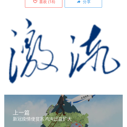
喜欢
(
18
)
分享
上一篇
新冠疫情使贫富鸿沟日益扩大