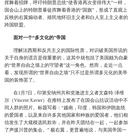
挥舞着招牌，呼吁特朗普总统“使香港再次变得伟大”一样，
国会山上的特朗普暴徒挥舞着香港的“国旗”，形成了直观上
反映的右翼煽动者、殖民地怀旧主义者和白人至上主义者的
跨国联盟。
面对一个“多文化的”帝国
理解法西斯和反共主义的国际性质，对识破美国所说的
关于自身的谎言是很重要的，这其中就包括了美国颇为自豪
的“世界自由之墙上的守望者”这一角色。然而，走近一点
看，发现所谓的“世界自由之墙”只不过是所谓多元化的美帝
国的装饰罢了。
在1月7日，印第安纳州共和党激进主义者文森特·泽维
尔（Vincent Xavier）在推特上发布了在国会山抗议活动中不
同人群的照片。标题写着：“越南，印度，韩国和伊朗血统
的爱国者，以及来自许多其他国家和种族的爱国者，他们相
信发生了大规模选民欺诈，并在昨天团结在一起，一起参加
了声援川普的集会。” 极右翼，更普遍地说，与美国帝国一