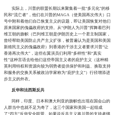
实际上，川普的联盟长期以来聚集着一批“多元化”的移
民和“流亡者”，他们在川普的MAGA（使美国再次伟大）口
号中附和着他们自己恢复主义的议题，即让美国恢复对他们
原来国家的傀儡政府的支持。从“伊朗人为川普”挥舞着巴列
维王朝的旗帜（巴列维王朝是伊朗历史上一个君主制国家，
曾经帮助美国防止共产主义扩张，被普遍认为是英国和美国
新殖民主义的傀儡政府）到香港的干涉主义者要求川普“让
香港再次伟大”，这些右翼演员们利用“多样性”和“真实
性”这种言语去给他们这些帝国主义者的庇护主义（这种精
英利用特权和资源向较为弱势者提供保护和利益、换取支持
和服务的交换关系被政治学家称为“庇护主义”）行径增添进
步主义的外衣。
反华和法西斯反共
同样，印度、日本和澳大利亚的旗帜也出现在国会山的
人群当中也就不足为奇了，这三个国家和美国一起组成
了“四方”反华安全联盟。如果说反共主义将川普的支持者绑