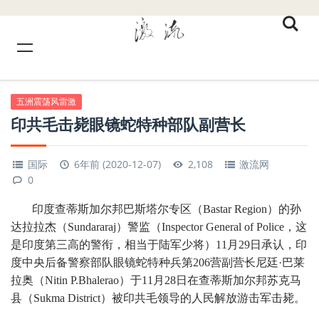
五洲震荡风雷激
印共毛击毙眼镜蛇特种部队副营长
国际
6年前 (2020-12-07)
2,108
激流网
0
印度查蒂斯加尔邦巴斯塔尔专区（Bastar Region）的孙
达拉拉杰（Sundararaj）警监（Inspector General of Police，这
是印度第三高的警衔，相当于陆军少将）11月29日承认，印
度中央后备警察部队眼镜蛇特种兵第206营副营长尼廷·巴莱
拉奥（Nitin P.Bhalerao）于11月28日在查蒂斯加尔邦苏克马
县（Sukma District）被印共毛领导的人民解放游击军击毙。