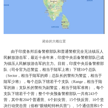
毙命的大概位置
由于印度各邦后备警察部队和普通警察完全无法镇压人
民解放游击军，最近十余年来，印度中央后备警察部队已成
为镇压人民解放游击军的主力。目前，印度中央后备警察部
队（司令官为总警监，相当于陆军上将）下辖10个总队
（Sector，相当于陆军的师；总队长的警衔为警监，相当于
陆军少将），每个总队下辖若干个支队（Range，相当于陆
军的旅；支队长的警衔为副警监，相当于陆军准将），每个
支队下辖若干个营；整个中央预备警察部队一共有243个
营，其中有204个普通营、6个妇女营、15个快反营、10个坚
决行动突击营（俗称“眼镜蛇特种兵营”）、5个通信营和1个