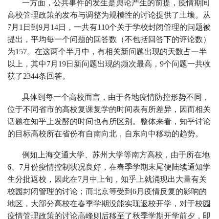
一方面，公共事件的发生是舆论产生的前提，疫情期间
高校管理政策的发布与调整为规模性的讨论提供了土壤。从
7月1日到9月14日，一共有110个关于学校封闭管理的问题被
提出，平均每一个问题的回答数（不包括回答下的评论数）
为157。在这两个半月中，有相关新问题出现的天数占一半
以上，其中7月19日新问题出现的频次最高，9个问题一共收
获了2344条回答。
具体到每一个高校而言，由于各地疫情防控形势不同，
位于不同省市的高校复课复学的时间表有所差异，因而相关
话题在知乎上发酵的时间也有所区别。整体来看，知乎讨论
的目标高校所在省份有自南向北，自东向中移动的趋势。
例如上海交通大学、苏州大学等南方高校，由于所在地
6、7月份疫情控制状况良好，在春季学期末尾便陆续通知学
生分批返校，因此在7月中上旬，知乎上就涌现出大量有关
校园封闭管理的讨论；而北京等受到6月疫情反复的影响的
地区，大部分高校在春季学期没能实现返校开学，对于校园
疫情管理政策的讨论高峰则后移至了秋季学期开学前夕，即