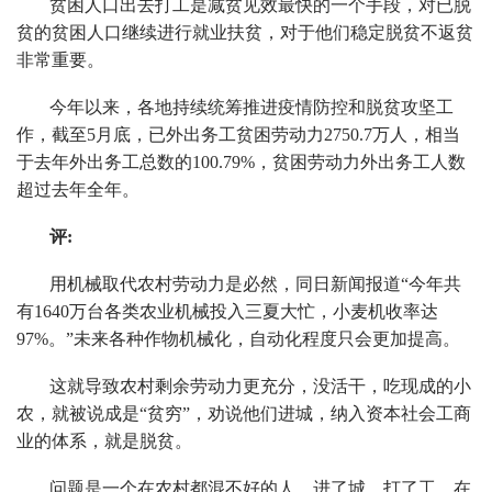
贫困人口出去打工是减贫见效最快的一个手段，对已脱
贫的贫困人口继续进行就业扶贫，对于他们稳定脱贫不返贫
非常重要。
今年以来，各地持续统筹推进疫情防控和脱贫攻坚工
作，截至5月底，已外出务工贫困劳动力2750.7万人，相当
于去年外出务工总数的100.79%，贫困劳动力外出务工人数
超过去年全年。
评:
用机械取代农村劳动力是必然，同日新闻报道“今年共
有1640万台各类农业机械投入三夏大忙，小麦机收率达
97%。”未来各种作物机械化，自动化程度只会更加提高。
这就导致农村剩余劳动力更充分，没活干，吃现成的小
农，就被说成是“贫穷”，劝说他们进城，纳入资本社会工商
业的体系，就是脱贫。
问题是一个在农村都混不好的人，进了城，打了工，在