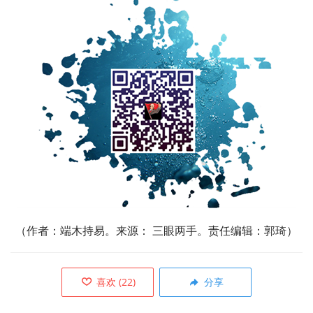
（作者：
端木持易。来源： 三眼两手。责任编辑：郭琦）
喜欢
(
22
)
分享