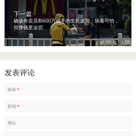
下一篇
确诊外卖员和600万骑手的生死疲劳：病毒可怕，
但挣钱更迫切
发表评论
昵称
*
邮箱
*
网址