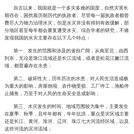
自古以来，我国就是一个多灾多难的国度，自然灾害长
期存在，困扰着历朝历代的执政者。尽管每一届执政者都曾
费尽人力物力治理水灾，但是水灾并没有得到有效缓解，部
分地区甚至每年都会重复遭受水灾。综合学者的研究，不难
发现我国的水灾主要存在以下几个特点：
第一、发生的范围和涉及的省份广阔，从南至北，由西
到东，无论是珠江流域还是长江流域，或者是松花江嫩江流
域，都普遍存在水患；
第二、破坏性大，历年历次的水患，对人民生活造成极
为重大的影响，房屋倒塌、农作物受损、工厂停工，渔船停
止捕鱼，乃至于对人民的生命安全造成影响；
第三、水灾发生的时间、地域范围较为集中，主要发生
在夏季、秋季，且年年都有，年年抗洪，重点受灾区域主要
还是长江、黄河、淮河、辽河、珠江七大河流经区域，以及
这些河流的滨河流域；