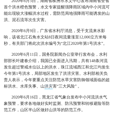
2020年6月5日，湖南省株洲市水文中心发布湖南省全省
首个洪水橙色预警，水文专家提醒强降雨区域内中小河流可
能出现较大涨幅洪水过程，需防范局地强降雨可能诱发的山
洪、泥石流等次生灾害。
2020年6月9日，广东省水利厅消息，受干支流来水影
响，该省北江石角水文站8日夜间流量涨至12,000立方米每
秒，有关部门将此次洪水编号为“北江2020年第1号洪水”。
2020年6月11日，国务院新闻办公室举行发布会，水利
部部长叶建春介绍，我国已全面进入汛期，共有148条河流
发生超过警戒水位以上的洪水，珠江流域西江和北江均发生
今年第1号洪水，局部地区发生了洪涝灾害。水利部相关负
责人表示，今年要重点关注防范水旱灾害防御领域面临的超
标洪水、水库失事、山
洪灾
害“三大风险” 。
2020年6月16日，黑龙江省气象台发布中小河流洪水气
象预警，要求各地做好实时监测、防汛预警和转移避险等防
范工作，山区半山区做好山洪等的防范工作。