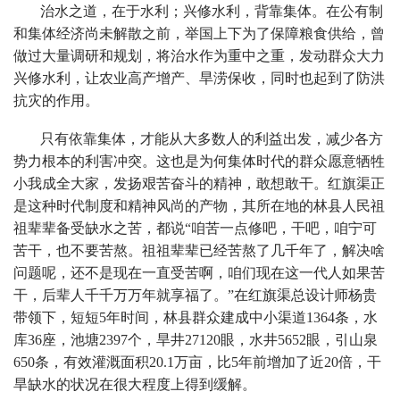
治水之道，在于水利；兴修水利，背靠集体。在公有制
和集体经济尚未解散之前，举国上下为了保障粮食供给，曾
做过大量调研和规划，将治水作为重中之重，发动群众大力
兴修水利，让农业高产增产、旱涝保收，同时也起到了防洪
抗灾的作用。
只有依靠集体，才能从大多数人的利益出发，减少各方
势力根本的利害冲突。这也是为何集体时代的群众愿意牺牲
小我成全大家，发扬艰苦奋斗的精神，敢想敢干。红旗渠正
是这种时代制度和精神风尚的产物，其所在地的林县人民祖
祖辈辈备受缺水之苦，都说“咱苦一点修吧，干吧，咱宁可
苦干，也不要苦熬。祖祖辈辈已经苦熬了几千年了，解决啥
问题呢，还不是现在一直受苦啊，咱们现在这一代人如果苦
干，后辈人千千万万年就享福了。”在红旗渠总设计师杨贵
带领下，短短5年时间，林县群众建成中小渠道1364条，水
库36座，池塘2397个，旱井27120眼，水井5652眼，引山泉
650条，有效灌溉面积20.1万亩，比5年前增加了近20倍，干
旱缺水的状况在很大程度上得到缓解。