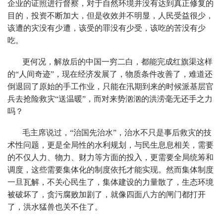
企业的证照进行督察，对于自然环境并没有达到真正修复的
目的，投资不断加大，但是收效并不明显，人民受益很少，
该遭的灾没有少遭，该受的罪没有少受，该吃的苦没有少
吃。
更何况，解放后的中国一穷二白，都能完成红旗渠这样
的“人间奇迹”，现在经济发展了，物质条件改善了，难道还
倒退回了原始的手工作业，只能在汛期到来的时候派基层官
兵去抢险救灾“送温暖”，而对来势汹汹的洪涝毫无还手之力
吗？
毛主席说过，“治国先治水”，治水不只是事后救灾的技
术性问题，更是全局性的水利规划，与民生息息相关，需要
的不仅人力、物力、财力等方面的投入，更需要全局统筹和
调度，这些需要集体化的制度依托才能实现。然而集体制度
一旦瓦解，不关心民生了，集体建设的力量散了，生态环境
被破坏了，贪污腐败加剧了，就像四面八方的闸门都打开
了，洪水猛兽也关不住了。