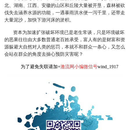
北、湖南、江西、安徽的山区和丘陵大量被开垦，森林被砍
伐失去涵养水源的功能，一遇暴雨洪水便一泻千里，还带走
大量泥沙，加快下游河床的淤积。
资本为加速扩张破坏环境已是老生常谈，只是环境破坏
的恶果往往由大多数普通老百姓承受，富人有的是财富和资
源躲避大自然对人类的惩罚，本就不和群众一条心，又怎么
会站在群众的角度去操心预防灾害呢？
为了避免失联请加+
激流网小编微信号
wind_1917