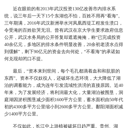
近在眼前的有2013年武汉投资130亿改善市内排水系
统，说三年后一天下15个东湖也不怕，百姓不用再“看海”。
三年期满，2016年武汉新洲举水河凤凰西堤工程发生溃口，
令受淹的百姓欲哭无泪。曾有武汉在京大学生要求政府信息
公开，武汉水务局的公开答复却遮遮掩掩，称“已完成投资
40余亿元，多地区的排水条件明显改善，20余初老渍水点得
到缓解”，剩下90亿元的资金去向何处，“不看海”的承诺如
何兑现却闭口不提。
最后，“资本来到世间，每个毛孔都滴着血和和肮脏的
东西”。资本不仅奴役人，还破坏生态环境，大大降低了湖
泊的调蓄能力，成为连年引发流域性洪涝的直接原因。近40
年来，为了发展经济，将利润最大化，大量湖泊被围垦，洞
庭湖因淤积围垦减少面积1600平方公里，蓄水面积由50年代
初的4300多平方公里缩小到2600多平方公里。鄱阳湖面积减
少1400平方公里。
不仅如此，长江中上游植被破坏日趋严重。贵州、湖