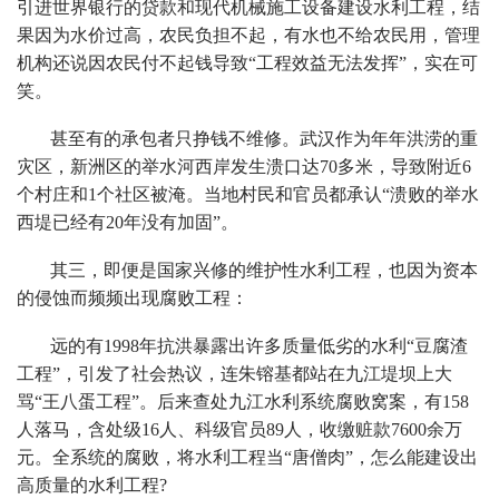
引进世界银行的贷款和现代机械施工设备建设水利工程，结
果因为水价过高，农民负担不起，有水也不给农民用，管理
机构还说因农民付不起钱导致“工程效益无法发挥”，实在可
笑。
甚至有的承包者只挣钱不维修。武汉作为年年洪涝的重
灾区，新洲区的举水河西岸发生溃口达70多米，导致附近6
个村庄和1个社区被淹。当地村民和官员都承认“溃败的举水
西堤已经有20年没有加固”。
其三，即便是国家兴修的维护性水利工程，也因为资本
的侵蚀而频频出现腐败工程：
远的有1998年抗洪暴露出许多质量低劣的水利“豆腐渣
工程”，引发了社会热议，连朱镕基都站在九江堤坝上大
骂“王八蛋工程”。后来查处九江水利系统腐败窝案，有158
人落马，含处级16人、科级官员89人，收缴赃款7600余万
元。全系统的腐败，将水利工程当“唐僧肉”，怎么能建设出
高质量的水利工程?