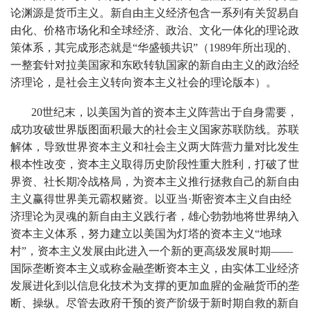
论渊源是货币主义。新自由主义经济包含一系列有关贸易自
由化、价格市场化和全球经济、政治、文化一体化的理论政
策体系，其完成形态就是“华盛顿共识”（1989年所出现的、
一整套针对拉美国家和东欧转轨国家的新自由主义的政治经
济理论，是社会主义转向资本主义社会的理论版本）。
20世纪末，以美国为首的资本主义阵营出于自身需要，
成功攻破世界版图面积最大的社会主义国家苏联防线。苏联
解体，导致世界资本主义和社会主义两大阵营力量对比发生
根本性改变，资本主义取得历史阶段性重大胜利，打破了世
界资、社长期冷战格局，为资本主义推行拯救自己的新自由
主义赢得世界美元霸权赌资。以亚当·斯密资本主义自由经
济理论为灵魂的新自由主义践行者，雄心勃勃地将世界纳入
资本主义体系，努力建立以美国为灯塔的资本主义“地球
村”，资本主义发展由此进入一个新的更高级发展时期——
国际垄断资本主义或称金融垄断资本主义，由实体工业经济
发展进化到以信息化技术为支撑的更加血腥的金融货币的垄
断、操纵。尽管去政府干预的资产阶级于新时期自救的新自