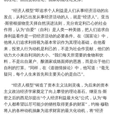
“经济人模型”即追求个人利益是人们从事经济活动的出
发点，从利己出发从事经济活动的人，就是“经济人”。亚当
·斯密根据物竞天择自然演进法则，充分肯定利己心的社会
作用，认为“自爱”（自利）是人类一种美德，把人们追求自
身利益看作是一切经济活动的必要条件。在《国富论》中，
他将人们追求利得视为基本常识作为其理论基础，在他看
来，投资人行为动机是利己的，不是为社会作贡献，他们的
动力大小来自利润的大小。“我们每天所需要的食物和饮
料，不是出自屠户、酿酒家或烙面师的恩惠，而是出于他们
自利的打算。”同样，在《道德情操论》中，他写道：“毫无
疑问，每个人生来首先和主要关心的是自己”。
“经济人模型”铸造了资本主义法则灵魂，为后来的资本
主义政治经济学家奠定了向上攀登的理论基石。继亚当·斯
密之后的西尼尔提出“个人经济利益最大化”公式，认为“每
个人都希望以尽可能少的牺牲取得更多的财富”，约翰·穆勒
将人的各种动机抽象为追求财富的最大化动机，将“经济