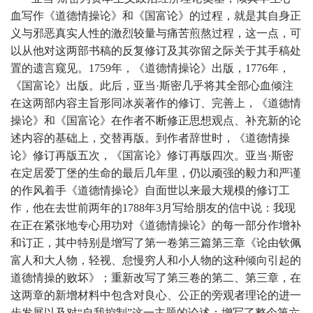
血写作《道德情操论》和《国富论》的过程，就是其自身正
义与邪恶真实人性的激烈较量与痛苦煎熬过程，这一点，可
以从他对这两部书稿的反复修订及其弥留之际关于其手稿处
置的遗言窥见。1759年，《道德情操论》出版，1776年，
《国富论》出版。此后，亚当·斯密几乎将其全部心血倾注
在这两部内容主旨形同冰炭著作的修订、完善上，《道德情
操论》和《国富论》在作者不断修正思想观点、补充新的论
述内容的基础上，交替再版。到作者辞世时，《道德情操
论》修订再版五次，《国富论》修订再版四次。亚当·斯密
在定居爱丁堡的生命的最后几年里，仍以顽强的毅力和严谨
的作风着手《道德情操论》自面世以来最大规模的修订工
作，他在去世前两年的1788年3月写给朋友的信中说：我现
在正在紧张地专心用功对《道德情操论》的每一部分作增补
和订正，其中特别是增写了第一卷第三篇第三章《论由钦佩
富人和大人物，轻视、怠慢穷人和小人物的这种倾向引起的
道德情操的败坏》；重新改写了第三卷的第二、第三章，在
这两章的新增材料中包含对良心、公正的旁观者理论的进一
步发展以及对“自我控制”这一主题的论述；增写了整个第六