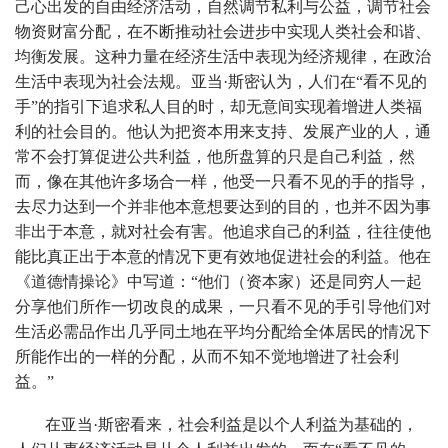
己心出发的自由经济活动，自然调节私利与公益，调节社会
物资财富分配，在不断推动社会进步中实现人类社会和谐、
均衡发展。这种力量在经济生活中表现为经济规律，在政治
生活中表现为社会法规。亚当·斯密认为，人们在“看不见的
手”的指引下追求私人目的时，却无意间实现着增进人类福
利的社会目的。他认为把资本用来支持、发展产业的人，通
常不会打算促进公共利益，他所盘算的只是自己利益，然
而，像在其他许多场合一样，他受一只看不见的手的指导，
去尽力达到一个并非他本意想要达到的目的，也并不因为事
非出于本意，就对社会有害。他追求自己的利益，往往使他
能比真正出于本意的情况下更有效地促进社会的利益。他在
《道德情操论》中写道：“他们（资本家）还是同穷人一起
分享他们所作一切改良的成果，一只看不见的手引导他们对
生活必需品作出几乎同土地在平均分配给全体居民的情况下
所能作出的一样的分配，从而不知不觉地增进了社会利
益。”
在亚当·斯密看来，社会利益是以个人利益为基础的，