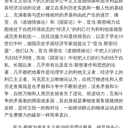
资本主义语境下的人的追求公平正义道德情操和追求利益财
富经济活动的论述，建立在系列历史实践和一般人性的基础
上，充满着善与恶针锋相对的矛盾和由此产生的迷茫、痛
苦。在《道德情操论》和《国富论》中，亚当·斯密竭力试
图使处于自然环境状态的“经济人”的利己行为和利他道德形
成完美有机统一，但其说服力却显得很苍白，以至于早在19
世纪中叶，德国历史学派经济学家就提出了“亚当·斯密问
题”，他们认为，亚当·斯密在《道德情操论》中把人们的行
为归结于同情，而在《国富论》中却把人们的行为归结于自
私。长期以来，几乎所有论及亚当·斯密著作和思想的论
著，几乎都把他看作是伦理学上的利他主义者，经济学上的
利己主义者。马克思主义唯物论认为，自然万物进化和人类
历史发展就是在矛盾和斗争中不断前进的，没有矛盾和斗
争，自然万物和人类历史就丧失了进化、前进动力，互相斗
争的矛盾着的两面或多面，其自身就是事物发展客观规律的
反映，是对立统一的相对论，一如推动静止的物体运动必然
产生摩擦力的破坏一样简单直白。
亚当·斯密为资本主义政治经济理论奠基，倾其毕生心