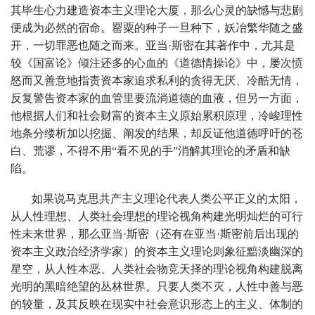
其毕生心力建造资本主义理论大厦，那么心灵的缺憾与悲剧
便成为必然的宿命。罂粟的种子一旦种下，妖冶繁华随之盛
开，一切罪恶也随之而来。亚当·斯密在其著作中，尤其是
较《国富论》倾注还多的心血的《道德情操论》中，屡次愤
怒而又善意地指责资本家追求私利的贪得无厌、冷酷无情，
反复警告资本家的血管里要流淌道德的血液，但另一方面，
他根据人们和社会财富的资本主义原始累积原理，冷峻理性
地条分缕析加以挖掘、阐发的结果，却反证他道德呼吁的苍
白、荒谬，不得不用“看不见的手”消解其理论的矛盾和缺
陷。
如果说马克思共产主义理论代表人类公平正义的太阳，
从人性理想、人类社会理想的理论视角构建光明灿烂的可行
性未来世界，那么亚当·斯密（还有在亚当·斯密前后出现的
资本主义政治经济学家）的资本主义理论则象征黯淡幽深的
星空，从人性本恶、人类社会物竞天择的理论视角构建脱离
光明的黑暗绝望的丛林世界。只要人类不灭，人性中善与恶
的较量，及其反映在现实中社会意识形态上的主义、体制的