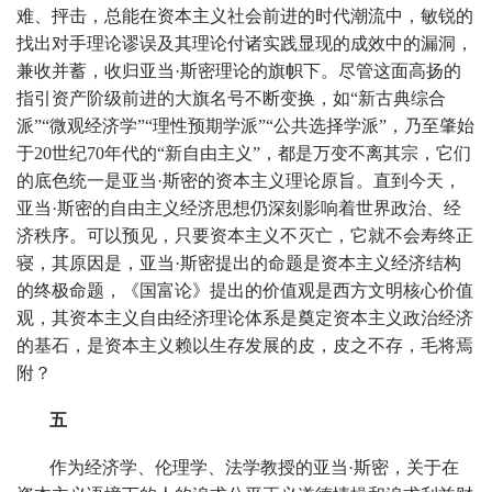
难、抨击，总能在资本主义社会前进的时代潮流中，敏锐的
找出对手理论谬误及其理论付诸实践显现的成效中的漏洞，
兼收并蓄，收归亚当·斯密理论的旗帜下。尽管这面高扬的
指引资产阶级前进的大旗名号不断变换，如“新古典综合
派”“微观经济学”“理性预期学派”“公共选择学派”，乃至肇始
于20世纪70年代的“新自由主义”，都是万变不离其宗，它们
的底色统一是亚当·斯密的资本主义理论原旨。直到今天，
亚当·斯密的自由主义经济思想仍深刻影响着世界政治、经
济秩序。可以预见，只要资本主义不灭亡，它就不会寿终正
寝，其原因是，亚当·斯密提出的命题是资本主义经济结构
的终极命题，《国富论》提出的价值观是西方文明核心价值
观，其资本主义自由经济理论体系是奠定资本主义政治经济
的基石，是资本主义赖以生存发展的皮，皮之不存，毛将焉
附？
五
作为经济学、伦理学、法学教授的亚当·斯密，关于在