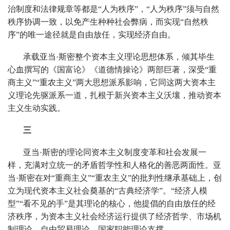
治制度和法律规章等都是“人为秩序”，“人为秩序”须与自然
秩序协调一致，以免产生种种社会弊病，而实现“自然秩
序”的唯一途径就是自由放任，实现经济自由。
承载亚当·斯密整个资本主义理论思想体系，倾其毕生
心血撰写的《国富论》《道德情操论》两部巨著，深受“重
商主义”“重农主义”两大思想派系影响，它同这两大资本主
义理论先驱派系一道，扎根于新兴资本主义沃壤，推动资本
主义生动实践。
三
亚当·斯密的理论同资本主义制度变革和社会发展一
样，充满对立统一的矛盾哲学性和人格化的善恶两面性。亚
当·斯密在对“重商主义”“重农主义”的批判性继承基础上，创
立为现代资本主义社会奠基的“古典经济学”。“经济人模
型”“看不见的手”是其理论的核心，他提倡的自由放任的经
济秩序，为资本主义社会经济运行提供了经济哲学、市场机
制理论、自由贸易理论、国家职能理论支撑。