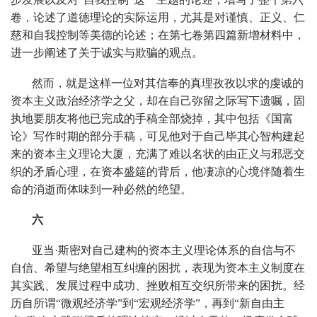
卷，论述了道德理论的实际运用，尤其是对谨慎、正义、仁
慈和自我控制等美德的论述；在第七卷第四篇新增材料中，
进一步阐述了关于诚实与欺骗的观点。
然而，就是这样一位对其信奉的真理孜孜以求的虔诚的
资本主义政治经济学之父，却在自己弥留之际写下遗嘱，固
执地要朋友将他已完成的手稿全部烧掉，其中包括《国富
论》写作时期的部分手稿，可见他对于自己毕其心智构建起
来的资本主义理论大厦，充满了难以名状的由正义与邪恶交
织的矛盾心理，在资本盛筵的背后，他凄凉的心境伴随着生
命的消逝而体味到一种必然的绝望。
六
亚当·斯密对自己建构的资本主义理论体系的自信与不
自信、希望与绝望相互纠缠的困扰，表现为资本主义制度在
其实践、发展过程中成功、挫败相互交织所带来的困扰。经
历自所谓“微观经济学”到“宏观经济学”，再到“新自由主