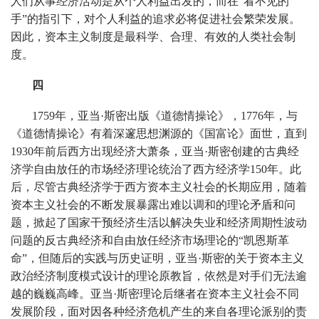
人们从事经济活动是从个人利益出发的，而在“看不见的
手”的指引下，对个人利益的追求必将促进社会繁荣发展。
因此，资本主义制度是最科学、合理、有效的人类社会制
度。
四
1759年，亚当·斯密出版《道德情操论》，1776年，与
《道德情操论》有着深邃思想渊源的《国富论》面世，直到
1930年前后西方出现经济大萧条，亚当·斯密创建的古典经
济学自由放任的市场经济理论统治了西方经济学150年。此
后，尽管古典经济学于西方资本主义社会的长期应用，随着
资本主义社会的不断发展暴露出难以调和的理论矛盾和问
题，掀起了国家干预经济生活以解决失业和经济周期性波动
问题的反古典经济和自由放任经济市场理论的“凯恩斯革
命”，但随后的实践与历史证明，亚当·斯密的关于资本主义
政治经济制度模式设计的理论原教旨，依然是对手们无法逾
越的巍巍高峰。亚当·斯密理论后继者在资本主义社会不同
发展阶段，面对因各种经济危机产生的来自各理论派别的责