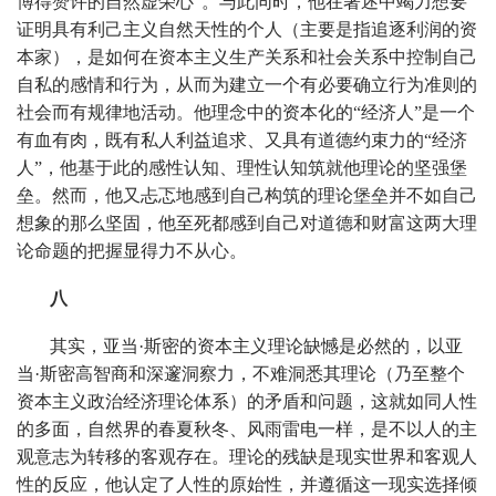
博得赞许的自然虚荣心”。与此同时，他在著述中竭力想要
证明具有利己主义自然天性的个人（主要是指追逐利润的资
本家），是如何在资本主义生产关系和社会关系中控制自己
自私的感情和行为，从而为建立一个有必要确立行为准则的
社会而有规律地活动。他理念中的资本化的“经济人”是一个
有血有肉，既有私人利益追求、又具有道德约束力的“经济
人”，他基于此的感性认知、理性认知筑就他理论的坚强堡
垒。然而，他又忐忑地感到自己构筑的理论堡垒并不如自己
想象的那么坚固，他至死都感到自己对道德和财富这两大理
论命题的把握显得力不从心。
八
其实，亚当·斯密的资本主义理论缺憾是必然的，以亚
当·斯密高智商和深邃洞察力，不难洞悉其理论（乃至整个
资本主义政治经济理论体系）的矛盾和问题，这就如同人性
的多面，自然界的春夏秋冬、风雨雷电一样，是不以人的主
观意志为转移的客观存在。理论的残缺是现实世界和客观人
性的反应，他认定了人性的原始性，并遵循这一现实选择倾