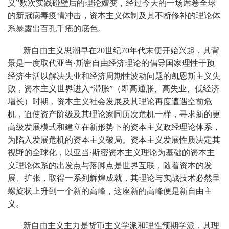
义”数次实践碰壁后的理论嬗变，经过今天的一场席卷全球
的新冠病毒疫情冲击，资本主义体制及其不断修补的理论体
系暴露出百孔千疮的底色。
新自由主义思潮早在20世纪70年代末便开始兴起，其背
景是一度取代亚当·斯密自由经济理论的倡导国家理性干预
经济生活以解决失业和经济周期性波动问题的凯恩斯主义失
败，资本主义世界进入“滞胀”（即高通胀、高失业、低经济
增长）时期，资本主义社会发展及其理论再度遭遇空前危
机，迫使资产阶级及其理论家同历次危机一样，寻求新的更
高级发展模式和建立在新形势下的资本主义政经理论体系，
为陷入发展危机的资本主义破局。资本主义发展性质决定其
视野的全球化，以亚当·斯密资本主义理论为基础的资本主
义理论体系的出发点与落脚点是世界互联，随着资本的发
展、扩张，取得一系列辉煌成就，其理论与实战技术必然呈
螺旋状上升到一个新的高峰，这座新的高峰便是新自由主
义。
新自由主义主力是货币主义学派和理性预期学派，其理