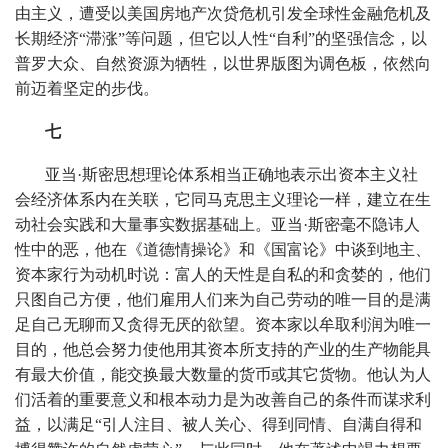
由主义，遭受以美国房地产次贷危机引发全球性金融危机及
长期经济“滞涨”等问题，但它以人性“自利”的坚强信念，以
普罗大众、自然资源为牺牲，以世界版图为调色板，依然向
前迈着坚定的步伐。
七
亚当·斯密思想理论体系相当正确地表示出资本主义社
会经济体系内在关联，它同马克思主义理论一样，建立在生
动社会实践和大量事实数据基础上。亚当·斯密毫不隐讳人
性中的恶，他在《道德情操论》和《国富论》中谈到地主、
资本家行为动机时说：富人的天性是自私的和贪婪的，他们
只图自己方便，他们雇用人们来为自己劳动的唯一目的是满
足自己无聊而又贪得无厌的欲望。资本家以牟取利润为唯一
目的，他总会努力使他用其资本所支持的产业的生产物能具
有最大价值，能交换最大数量的货币或其它货物。他认为人
们活着的重要意义和根本动力是为改善自己的条件而谋求利
益，以满足“引人注目、被人关心、得到同情、自满自得和