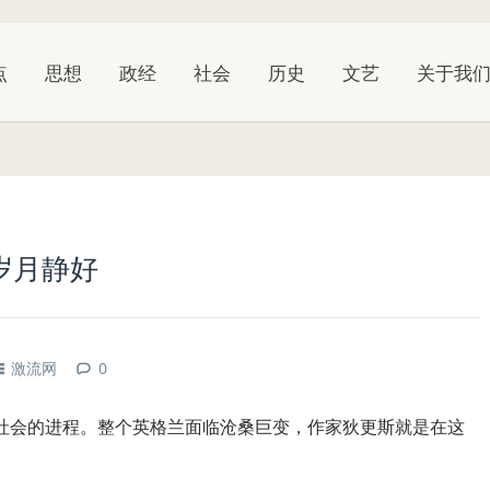
点
思想
政经
社会
历史
文艺
关于我
岁月静好
激流网
0
业社会的进程。整个英格兰面临沧桑巨变，作家狄更斯就是在这