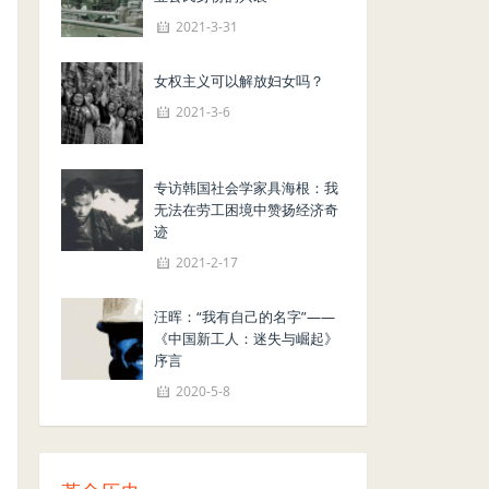
2021-3-31
女权主义可以解放妇女吗？
2021-3-6
专访韩国社会学家具海根：我
无法在劳工困境中赞扬经济奇
迹
2021-2-17
汪晖：“我有自己的名字”——
《中国新工人：迷失与崛起》
序言
2020-5-8