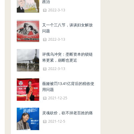
政治
2022-3-13
又一个三八节，谈谈妇女解放
问题
2022-3-13
评俄乌冲突：垄断资本的锁链
将更紧，崩断也更近
2022-3-13
薇娅被罚13.41亿背后的税收使
用问题
2021-12-25
灵魂砍价，砍不掉老百姓的痛
2021-12-5