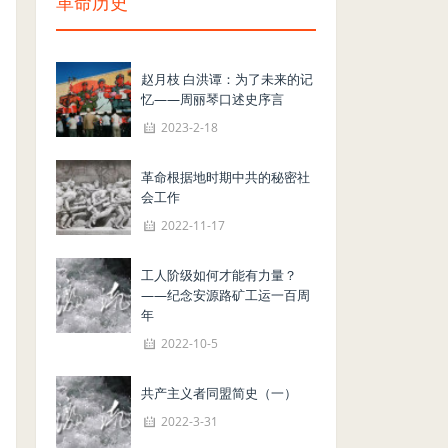
革命历史
赵月枝 白洪谭：为了未来的记
忆——周丽琴口述史序言
2023-2-18
革命根据地时期中共的秘密社
会工作
2022-11-17
工人阶级如何才能有力量？
——纪念安源路矿工运一百周
年
2022-10-5
共产主义者同盟简史（一）
2022-3-31