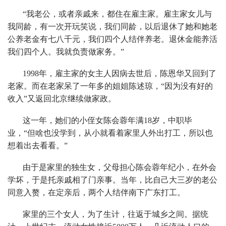
“我老公，或者亲戚来，都住在雇主家。雇主家女儿与
我同龄，有一次开玩笑说，我们同龄，以后退休了她和她老
公养老金有七八千元，我们四个人结伴养老。退休金能养活
我们四个人。我就负责做家务。”
1998年，雇主家的女主人因病去世后，陈恩华又回到了
老家。而在老家呆了一年多的姐姐陈述琼，“因为没有好的
收入”又返回北京继续做家政。
这一年，她们的小侄女陈会蓉年满18岁，中职毕
业，“但啥也没学到，从小就看着家里人外出打工，所以也
想着出去看看。”
由于是家里的独生女，父母担心陈会蓉年纪小，在外会
学坏，于是托亲戚相了门亲事。当年，比自己大三岁的老公
同意入赘，在定亲后，两个人结伴南下广东打工。
家里的三个女人，为了生计，往返于城乡之间。据统