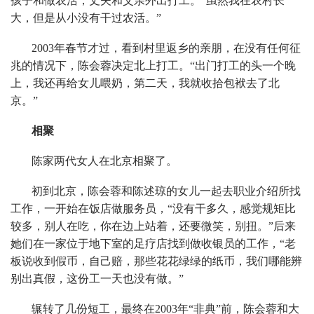
孩子和做农活，丈夫和父亲外出打工。“虽然我在农村长
大，但是从小没有干过农活。”
2003年春节才过，看到村里返乡的亲朋，在没有任何征
兆的情况下，陈会蓉决定北上打工。“出门打工的头一个晚
上，我还再给女儿喂奶，第二天，我就收拾包袱去了北
京。”
相聚
陈家两代女人在北京相聚了。
初到北京，陈会蓉和陈述琼的女儿一起去职业介绍所找
工作，一开始在饭店做服务员，“没有干多久，感觉规矩比
较多，别人在吃，你在边上站着，还要微笑，别扭。”后来
她们在一家位于地下室的足疗店找到做收银员的工作，“老
板说收到假币，自己赔，那些花花绿绿的纸币，我们哪能辨
别出真假，这份工一天也没有做。”
辗转了几份短工，最终在2003年“非典”前，陈会蓉和大