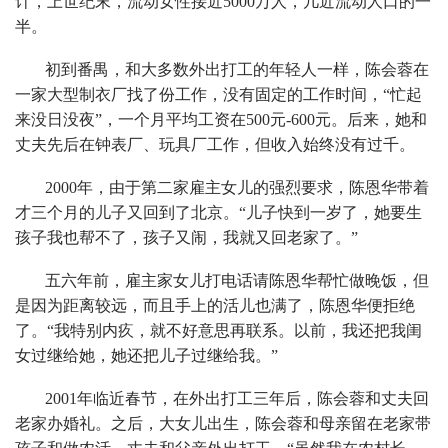
计，上世纪末，流动女性接近5000万人，几近流动人口的一
半。
初到番禺，和大多数外出打工的年轻人一样，陈会蓉在
一家大型制衣厂找了份工作，没有固定的工作时间，“忙起
来没日没夜”，一个月平均工资在500元-600元。后来，她和
丈夫先后在钟表厂、玩具厂工作，但收入始终没有过千。
2000年，由于第二家雇主女儿的强烈要求，陈恩华带着
才三个月的儿子又回到了北京。“儿子快到一岁了，她要生
孩子我也帮不了，孩子又闹，我就又回老家了。”
五六年前，雇主家女儿打电话请陈恩华帮忙做晚饭，但
是因为距离较远，而且手上的活儿也满了，陈恩华便拒绝
了。“我特别内疚，就不好意思再联系。以前，我还把我闺
女过继给她，她还把儿子过继给我。”
2001年临近春节，在外出打工三年后，陈会蓉和丈夫回
老家办婚礼。之后，大女儿出生，陈会蓉和母亲留在老家带