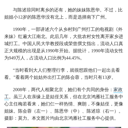
与陈述琼同时离乡的还有，她的妹妹陈恩华。不过，比
姐姐小12岁的陈恩华没有北上，而是选择南下广州。
1990年，一部讲述六个从乡村到广州打工的电视剧《外
来妹》红遍大江南北。此后几年，大批农村女性离开家乡进
城打工。中国人民大学教授段成荣曾撰文指出，流动人口真
正大规模的出现是从1990年开始。据统计，1990年流动女性
为949万人，占流动人口比例为44.45%。
“当时看到大人们整理行李，就很想跟他们一起出去看
看。”看着两个姑姑外出打工的陈会蓉，当时只有13岁。
2008年，两代人相聚北京，她们有个共同的身份：
家政
工
。虽三人在亲缘上是姑侄关系，但在北京鸿雁社工服务中
心主任梅若看来，她们仨一样热情、爽朗，不像姑侄，更像
姐妹。陈会蓉（左一）、陈恩华（中）、陈述琼（右一）。
摄影：莫力。本文图片均由北京鸿雁社工服务中心提供。