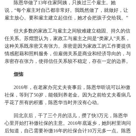
陈恩华做了13年住家阿姨，只换过三个雇主。她
说，“每个雇主对自己都非常好。我既然做了，就做好，让
雇主放心。要和雇主建立起信任，她才会把孩子交给我。”
但大多数的家政工与雇主之间较难建立稳固、持久的信
任关系。苏熠慧认为，家政工与雇主之间是“类家人”关系，
这种关系既亲密又有张力。亲密是因为家政工的工作要提供
情感慰藉和照料服务，但雇佣关系是商业和经济导向的，与
亲密存在张力，使得信任关系较不稳定，存在一定的边界。
烦恼
2016年，在老家办完丈夫丧事后，陈恩华听说可以补缴
社保，等到了50岁，能领到养老金。因为之前给丈夫看病几
乎花了所有的积蓄，陈恩华当时并没有心动。
回北京后，干了三个月的活儿，攒了快3万元，陈恩华
心里开始打补缴社保的主意。2016年底返乡，她到村里询问
后知道，自己需要补缴16年的社保合计10万元多一点。陈恩