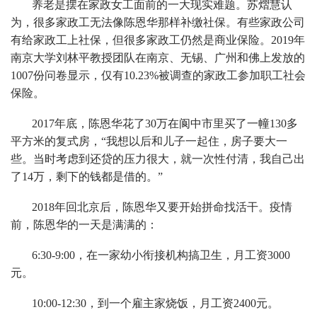
养老是摆在家政女工面前的一大现实难题。苏熠慧认
为，很多家政工无法像陈恩华那样补缴社保。有些家政公司
有给家政工上社保，但很多家政工仍然是商业保险。2019年
南京大学刘林平教授团队在南京、无锡、广州和佛上发放的
1007份问卷显示，仅有10.23%被调查的家政工参加职工社会
保险。
2017年底，陈恩华花了30万在阆中市里买了一幢130多
平方米的复式房，“我想以后和儿子一起住，房子要大一
些。当时考虑到还贷的压力很大，就一次性付清，我自己出
了14万，剩下的钱都是借的。”
2018年回北京后，陈恩华又要开始拼命找活干。疫情
前，陈恩华的一天是满满的：
6:30-9:00，在一家幼小衔接机构搞卫生，月工资3000
元。
10:00-12:30，到一个雇主家烧饭，月工资2400元。