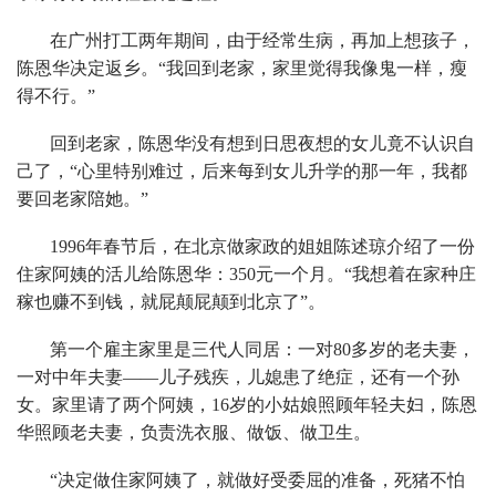
在广州打工两年期间，由于经常生病，再加上想孩子，
陈恩华决定返乡。“我回到老家，家里觉得我像鬼一样，瘦
得不行。”
回到老家，陈恩华没有想到日思夜想的女儿竟不认识自
己了，“心里特别难过，后来每到女儿升学的那一年，我都
要回老家陪她。”
1996年春节后，在北京做家政的姐姐陈述琼介绍了一份
住家阿姨的活儿给陈恩华：350元一个月。“我想着在家种庄
稼也赚不到钱，就屁颠屁颠到北京了”。
第一个雇主家里是三代人同居：一对80多岁的老夫妻，
一对中年夫妻——儿子残疾，儿媳患了绝症，还有一个孙
女。家里请了两个阿姨，16岁的小姑娘照顾年轻夫妇，陈恩
华照顾老夫妻，负责洗衣服、做饭、做卫生。
“决定做住家阿姨了，就做好受委屈的准备，死猪不怕